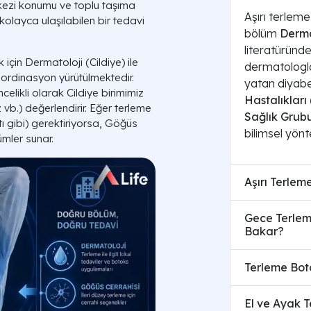
kezi konumu ve toplu taşıma
Aşırı terleme
 kolayca ulaşılabilen bir tedavi
bölüm
Derma
literatüründe
için Dermatoloji (Cildiye) ile
dermatologla
oordinasyon yürütülmektedir.
yatan diyabet
celikli olarak Cildiye birimimiz
Hastalıkları 
 vb.) değerlendirir. Eğer terleme
Sağlık Grub
ı gibi) gerektiriyorsa, Göğüs
bilimsel yön
ümler sunar.
Aşırı Terlem
Gece Terlem
Bakar?
Terleme Bot
El ve Ayak T