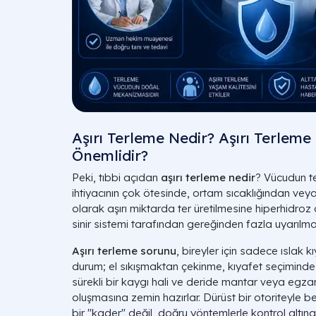
Aşırı Terleme Nedir? Aşırı Terle
Önemlidir?
Peki, tıbbi açıdan
aşırı terleme nedir
? Vücudun t
ihtiyacının çok ötesinde, ortam sıcaklığından veya
olarak aşırı miktarda ter üretilmesine hiperhidroz 
sinir sistemi tarafından gereğinden fazla uyarılma
Aşırı terleme sorunu
, bireyler için sadece ıslak 
durum; el sıkışmaktan çekinme, kıyafet seçiminde
sürekli bir kaygı hali ve deride mantar veya egzam
oluşmasına zemin hazırlar. Dürüst bir otoriteyle bel
bir "kader" değil, doğru yöntemlerle kontrol altına