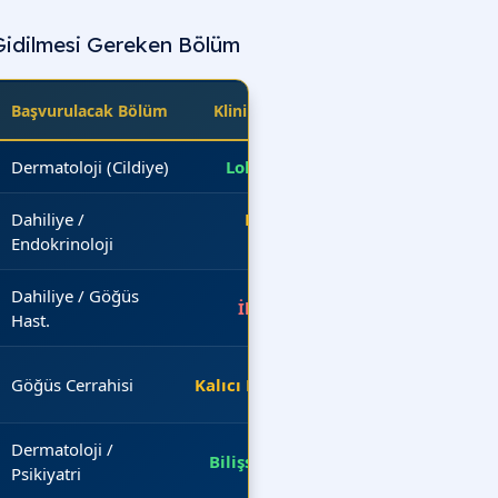
Gidilmesi Gereken Bölüm
Başvurulacak Bölüm
Klinik Yaklaşım
Dermatoloji (Cildiye)
Lokal Tedavi
Dahiliye /
Metabolik
Endokrinoloji
Tarama
Dahiliye / Göğüs
İleri Tetkik
Hast.
Göğüs Cerrahisi
Kalıcı Müdahale
Dermatoloji /
Bilişsel Destek
Psikiyatri