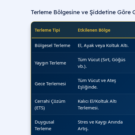
Terleme Bölgesine ve Şiddetine Göre 
Terleme Tipi
Etkilenen Bölge
Bölgesel Terleme
El, Ayak veya Koltuk Altı.
Tüm Vücut (Sırt, Göğüs
Yaygın Terleme
vb.).
Tüm Vücut ve Ateş
Gece Terlemesi
Eşliğinde.
Cerrahi Çözüm
Kalıcı El/Koltuk Altı
(ETS)
Terlemesi.
Duygusal
Stres ve Kaygı Anında
Terleme
Artış.