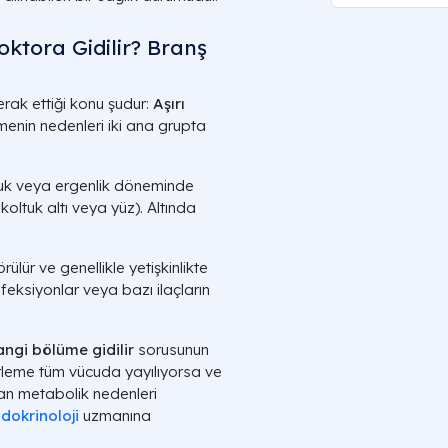
ktora Gidilir? Branş
ak ettiği konu şudur:
Aşırı
enin nedenleri iki ana grupta
luk veya ergenlik döneminde
koltuk altı veya yüz). Altında
ülür ve genellikle yetişkinlikte
nfeksiyonlar veya bazı ilaçların
hangi bölüme gidilir
sorusunun
erleme tüm vücuda yayılıyorsa ve
atan metabolik nedenleri
dokrinoloji
uzmanına