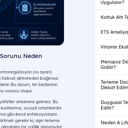
Uygulanır?
Koltuk Altı 
ETS Ameliyat
Vitamin Eksi
me Sorunu Neden
Menopoz Dön
Gidilir?
ermoregülasyon (ısı ayarı)
 fiziksel aktiviteden bağımsız
Terleme İlac
denir. Bu durum, ter bezlerinin
Dikkat Edilm
sı sonucu oluşur.
kıyafetler anlamına gelmez. Bu
Duygusal Ter
Edilir?
 kısıtlanma, sosyal ortamlarda
a gibi ikincil enfeksiyonların
irtmek gerekir ki; aşırı terleme
Neden A Life
 alınabilen bir sağlık durumudur.