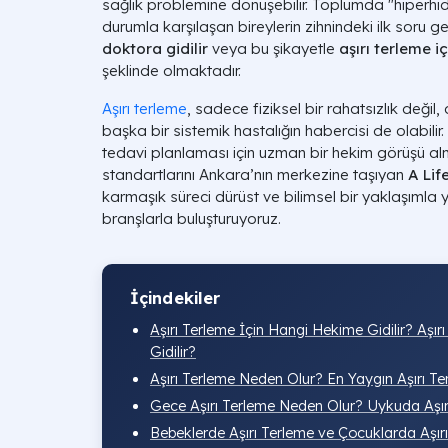
sağlık problemine dönüşebilir. Toplumda "hiperhid
durumla karşılaşan bireylerin zihnindeki ilk soru ge
doktora gidilir
veya bu şikayetle
aşırı terleme i
şeklinde olmaktadır.
Aşırı terleme
, sadece fiziksel bir rahatsızlık deği
başka bir sistemik hastalığın habercisi de olabili
tedavi planlaması için uzman bir hekim görüşü alma
standartlarını Ankara’nın merkezine taşıyan
A Lif
karmaşık süreci dürüst ve bilimsel bir yaklaşımla 
branşlarla buluşturuyoruz.
İçindekiler
Aşırı Terleme İçin Hangi Hekime Gidilir? Aşı
Gidilir?
Aşırı Terleme Neden Olur? En Yaygın Aşırı Te
Gece Aşırı Terleme Neden Olur? Uykuda Aşır
Bebeklerde Aşırı Terleme ve Çocuklarda Aşır