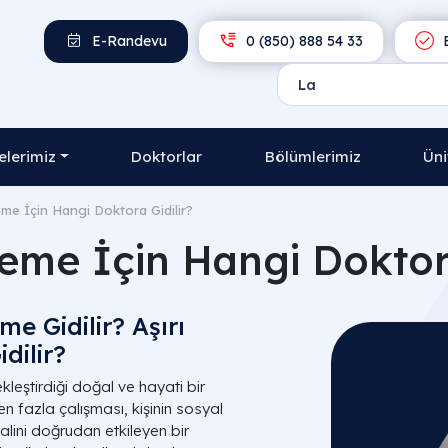
E-Randevu
0 (850) 888 54 33
E
lerimiz
Doktorlar
Bölümlerimiz
Üni
eme İçin Hangi Doktora Gidilir​?
leme İçin Hangi Doktora
me Gidilir? Aşırı
dilir?
leştirdiği doğal ve hayati bir
fazla çalışması, kişinin sosyal
halini doğrudan etkileyen bir