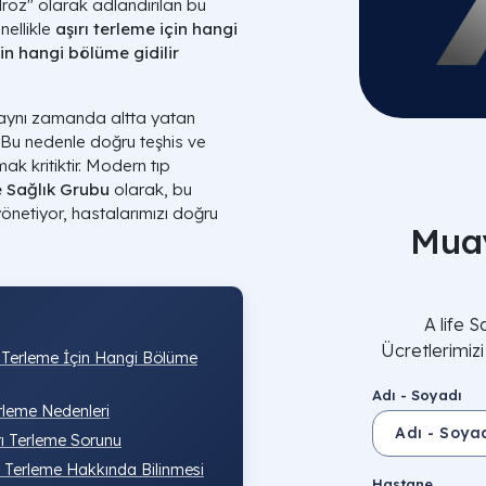
roz" olarak adlandırılan bu
nellikle
aşırı terleme için hangi
çin hangi bölüme gidilir
l, aynı zamanda altta yatan
r. Bu nedenle doğru teşhis ve
k kritiktir. Modern tıp
e Sağlık Grubu
olarak, bu
yönetiyor, hastalarımızı doğru
Muay
A life 
Ücretlerimiz
rı Terleme İçin Hangi Bölüme
Adı - Soyadı
rleme Nedenleri
ı Terleme Sorunu
ı Terleme Hakkında Bilinmesi
Hastane