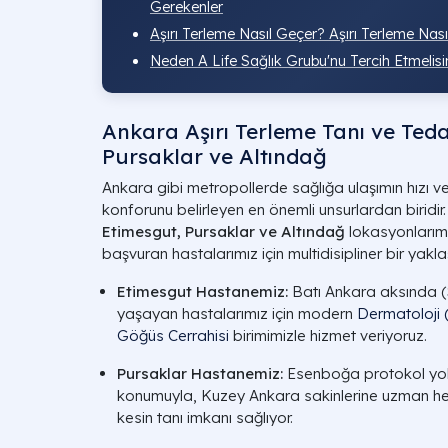
Gerekenler
Aşırı Terleme Nasıl Geçer? Aşırı Terleme Nası
Neden A Life Sağlık Grubu'nu Tercih Etmelisi
Ankara Aşırı Terleme Tanı ve Teda
Pursaklar ve Altındağ
Ankara gibi metropollerde sağlığa ulaşımın hızı ve 
konforunu belirleyen en önemli unsurlardan biridir
Etimesgut, Pursaklar ve Altındağ
lokasyonlarımı
başvuran hastalarımız için multidisipliner bir yakl
Etimesgut Hastanemiz:
Batı Ankara aksında (
yaşayan hastalarımız için modern
Dermatoloji (
Göğüs Cerrahisi
birimimizle hizmet veriyoruz.
Pursaklar Hastanemiz:
Esenboğa protokol yolu
konumuyla, Kuzey Ankara sakinlerine uzman he
kesin tanı imkanı sağlıyor.