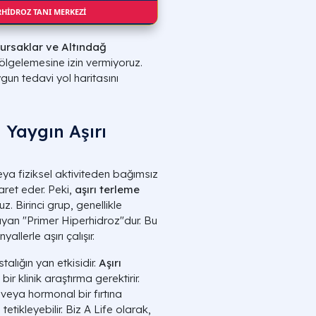
ERHİDROZ TANI MERKEZİ
ursaklar ve Altındağ
gölgelemesine izin vermiyoruz.
un tedavi yol haritasını
 Yaygın Aşırı
ya fiziksel aktiviteden bağımsız
aret eder. Peki,
aşırı terleme
z. Birinci grup, genellikle
ayan "Primer Hiperhidroz"dur. Bu
allerle aşırı çalışır.
talığın yan etkisidir.
Aşırı
ir klinik araştırma gerektirir.
 veya hormonal bir fırtına
etikleyebilir. Biz A Life olarak,