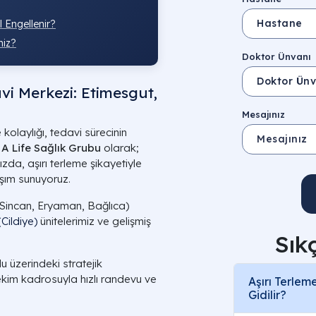
l Engellenir?
niz?
Doktor Ünvanı
vi Merkezi: Etimesgut,
Mesajınız
kolaylığı, tedavi sürecinin
.
A Life Sağlık Grubu
olarak;
zda, aşırı terleme şikayetiyle
aşım sunuyoruz.
Sincan, Eryaman, Bağlıca)
Cildiye)
ünitelerimiz ve gelişmiş
Sık
 üzerindeki stratejik
kim kadrosuyla hızlı randevu ve
Aşırı Terle
Gidilir?