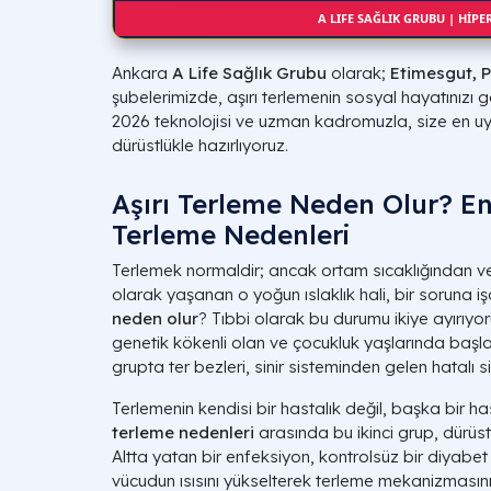
A LIFE SAĞLIK GRUBU | HİP
Ankara
A Life Sağlık Grubu
olarak;
Etimesgut, P
şubelerimizde, aşırı terlemenin sosyal hayatınızı 
2026 teknolojisi ve uzman kadromuzla, size en uyg
dürüstlükle hazırlıyoruz.
Aşırı Terleme Neden Olur? En
Terleme Nedenleri
Terlemek normaldir; ancak ortam sıcaklığından ve
olarak yaşanan o yoğun ıslaklık hali, bir soruna iş
neden olur
? Tıbbi olarak bu durumu ikiye ayırıyoru
genetik kökenli olan ve çocukluk yaşlarında başl
grupta ter bezleri, sinir sisteminden gelen hatalı siny
Terlemenin kendisi bir hastalık değil, başka bir has
terleme nedenleri
arasında bu ikinci grup, dürüst b
Altta yatan bir enfeksiyon, kontrolsüz bir diyabet
vücudun ısısını yükselterek terleme mekanizmasını t