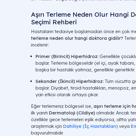
Aşırı Terleme Neden Olur Hangi Do
Seçimi Rehberi
Hastaların tedaviye başlamadan önce en çok mer
terleme neden olur hangi doktora gidilir?
Terlem
incelenir:
Primer (Birincil) Hiperhidroz:
Genellikle çocuk
başlar. Terleme bölgeseldir (el içi, ayak tabanı, 
başka bir hastalık yatmaz, genellikle genetiktir.
Sekonder (İkincil) Hiperhidroz:
Tüm vücutta gör
başlar. Diyabet, tiroid hastalıkları, menopoz, e
yan etkisi olarak ortaya çıkar.
Eğer terlemeniz bölgesel ise,
aşırı terleme için 
ilk yanıtı
Dermatoloji (Cildiye)
olmalıdır. Ancak t
özellikle gece terlemeleri eşlik ediyorsa, altta y
araştırmak için
Dahiliye (İç Hastalıkları)
veya
En
başvurulmalıdır.