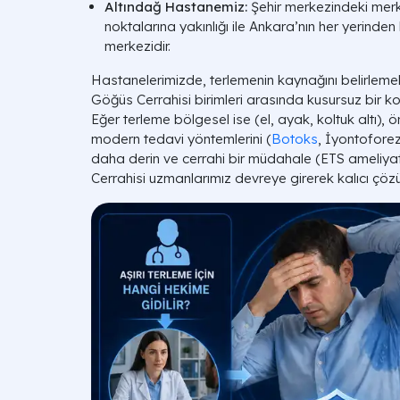
Altındağ Hastanemiz:
Şehir merkezindeki mer
noktalarına yakınlığı ile Ankara’nın her yerinden
merkezidir.
Hastanelerimizde, terlemenin kaynağını belirlemek 
Göğüs Cerrahisi birimleri arasında kusursuz bir k
Eğer terleme bölgesel ise (el, ayak, koltuk altı), ön
modern tedavi yöntemlerini (
Botoks
, İyontoforez
daha derin ve cerrahi bir müdahale (ETS ameliyat
Cerrahisi uzmanlarımız devreye girerek kalıcı çöz