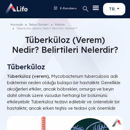
E-Randevu
TR
Anasayfa
Tedavi Rehberi
Makale
Tüberküloz (Verem) Nedir? Belirtileri Nelerdir?
Tüberküloz (Verem)
Nedir? Belirtileri Nelerdir?
Tüberküloz
Tüberküloz (verem),
Mycobacterium tuberculosis
adlı
bakterinin neden olduğu bulaşıcı bir hastalıktır. Genellikle
akciğerleri etkiler, ancak böbrekler, omurga ve beyin
dahil olmak üzere vücudun herhangi bir bölümünü
etkileyebilir. Tüberküloz tedavi edilebilir ve önlenebilir bir
hastalıktır, ancak erken teşhis ve tedavi çok önemlidir.