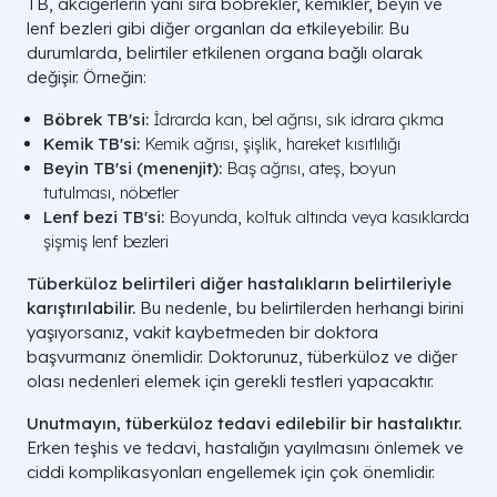
TB, akciğerlerin yanı sıra böbrekler, kemikler, beyin ve
lenf bezleri gibi diğer organları da etkileyebilir. Bu
durumlarda, belirtiler etkilenen organa bağlı olarak
değişir. Örneğin:
Böbrek TB'si:
İdrarda kan, bel ağrısı, sık idrara çıkma
Kemik TB'si:
Kemik ağrısı, şişlik, hareket kısıtlılığı
Beyin TB'si (menenjit):
Baş ağrısı, ateş, boyun
tutulması, nöbetler
Lenf bezi TB'si:
Boyunda, koltuk altında veya kasıklarda
şişmiş lenf bezleri
Tüberküloz belirtileri diğer hastalıkların belirtileriyle
karıştırılabilir.
Bu nedenle, bu belirtilerden herhangi birini
yaşıyorsanız, vakit kaybetmeden bir doktora
başvurmanız önemlidir. Doktorunuz, tüberküloz ve diğer
olası nedenleri elemek için gerekli testleri yapacaktır.
Unutmayın, tüberküloz tedavi edilebilir bir hastalıktır.
Erken teşhis ve tedavi, hastalığın yayılmasını önlemek ve
ciddi komplikasyonları engellemek için çok önemlidir.