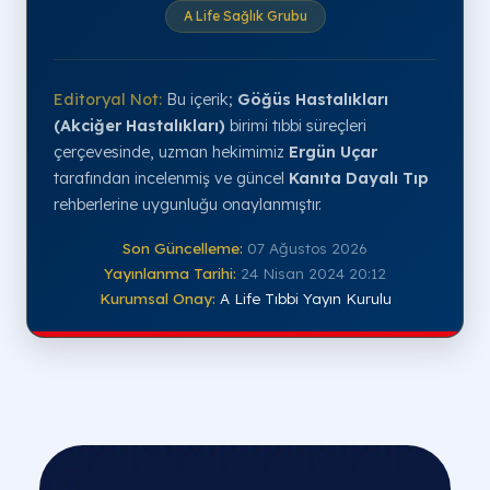
A Life Sağlık Grubu
Editoryal Not:
Bu içerik;
Göğüs Hastalıkları
(Akciğer Hastalıkları)
birimi tıbbi süreçleri
çerçevesinde, uzman hekimimiz
Ergün Uçar
tarafından incelenmiş ve güncel
Kanıta Dayalı Tıp
rehberlerine uygunluğu onaylanmıştır.
Son Güncelleme:
07 Ağustos 2026
Yayınlanma Tarihi:
24 Nisan 2024 20:12
Kurumsal Onay:
A Life Tıbbi Yayın Kurulu