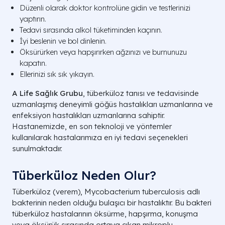
Düzenli olarak doktor kontrolüne gidin ve testlerinizi
yaptırın.
Tedavi sırasında alkol tüketiminden kaçının.
İyi beslenin ve bol dinlenin.
Öksürürken veya hapşırırken ağzınızı ve burnunuzu
kapatın.
Ellerinizi sık sık yıkayın.
A Life Sağlık Grubu
, tüberküloz tanısı ve tedavisinde
uzmanlaşmış deneyimli göğüs hastalıkları uzmanlarına ve
enfeksiyon hastalıkları uzmanlarına sahiptir.
Hastanemizde, en son teknoloji ve yöntemler
kullanılarak hastalarımıza en iyi tedavi seçenekleri
sunulmaktadır.
Tüberküloz Neden Olur?
Tüberküloz (verem), Mycobacterium tuberculosis adlı
bakterinin neden olduğu bulaşıcı bir hastalıktır. Bu bakteri
tüberküloz hastalarının öksürme, hapşırma, konuşma
veya öksürük sırasında ortaya çıkan mikroplu