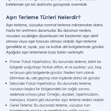
belirlemek için bir doktorla görüşmek önemlidir.
Aşırı Terleme Türleri Nelerdir?
Aşırı terleme, vücudun normal terleme miktarından daha
fazla ter üretmesi durumudur. Bu durumun nedeni,
vücudun sıcaklığını düzenleyen ter bezlerinin aşırı aktif
olması veya aşırı hassas olması olabilir. Aşırı terleme
genellikle el, ayak, yüz ve koltuk altı bölgelerinde görülür.
Aşağıda aşırı terlemenin bazı türleri verilmiştir:
Primer Fokal Hiperhidroz: Bu durumda terleme, belirli bir
bölgede yoğunlaşır. Koltuk altları, el ve ayaklar, yüz, baş
ve boyun gibi bölgelerde görülür. Nedeni tam olarak
bilinmese de, aile geçmişi olan kişilerde daha sık görülür.
Sekonder Fokal Hiperhidroz: Bu durumda terleme,
vücudun başka bir bölgesindeki bir sağlık sorunu
nedeniyle ortaya çıkar. Örneğin, diyabet, hipertiroidizm,
menopoz, lösemi gibi durumlar aşırı terleme nedeni olabilir.
Genel Terleme: Bu durumda terleme, vücudun tüm
bölgelerinde görülür ve genellikle bir sağlık sorunu