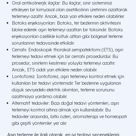
Oral antikolinerjik ilaçlar: Bu ilaçlar, sinir sisteminizi
etkileyen bir kimyasal olan asetilkolinin üretimini azaltarak
terlemeyi azaltır. Ancak, bazı yan etkilere neden olabilirler.
Botoks enjeksiyonları: Botoks, ter bezlerinin aktivitesini
bloke ederek aşırı terlemeyi azaltan bir toksindir. Botoks
enjeksiyonları özellikle koltuk altları gibi bölgesel terleme
sorunlarının tedavisinde etkilidir.
Cerrahi: Endoskopik thorakal sempatektomi (ETS), aşırı
terlemeyi tedavi etmek için bir cerrahi prosedürdür. Bu
prosedür, sinirlerin kesilmesi yoluyla terlemeyi azaltır.
Ancak, ETS ciddi yan etkilere neden olabilir.
Lontoforez: Iontoforez, aşırı terlemeyi kontrol etmek için
kullanılan bir tedavi yöntemidir. Ter bezlerine uygulanan
düşük seviyedeki elektrik akımları, terleme sorununu
azaltmaya yardımcı olabilir.
Alternatif tedaviler: Bazı doğal tedavi yöntemleri, aşırı
terlemeyi kontrol altına almak için kullanılabilir. Bu
tedaviler arasında, bitki özleri, aromaterapi ve homeopati
gibi çeşitli yöntemler yer alır.
Aşırı terleme ile ilgili olarak, en iyi tedavi seçeneklerini