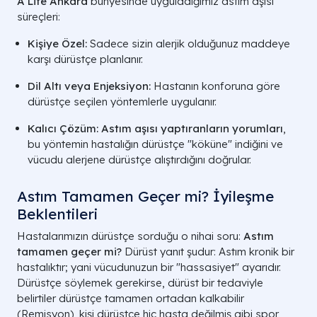
A Life Ankara
bünyesinde uyguladığımız astım aşısı
süreçleri:
Kişiye Özel:
Sadece sizin alerjik olduğunuz maddeye
karşı dürüstçe planlanır.
Dil Altı veya Enjeksiyon:
Hastanın konforuna göre
dürüstçe seçilen yöntemlerle uygulanır.
Kalıcı Çözüm:
Astım aşısı yaptıranların yorumları
,
bu yöntemin hastalığın dürüstçe "köküne" indiğini ve
vücudu alerjene dürüstçe alıştırdığını doğrular.
Astım Tamamen Geçer mi? İyileşme
Beklentileri
Hastalarımızın dürüstçe sorduğu o nihai soru:
Astım
tamamen geçer mi?
Dürüst yanıt şudur: Astım kronik bir
hastalıktır; yani vücudunuzun bir "hassasiyet" ayarıdır.
Dürüstçe söylemek gerekirse, dürüst bir tedaviyle
belirtiler dürüstçe tamamen ortadan kalkabilir
(Remisyon), kişi dürüstçe hiç hasta değilmiş gibi spor