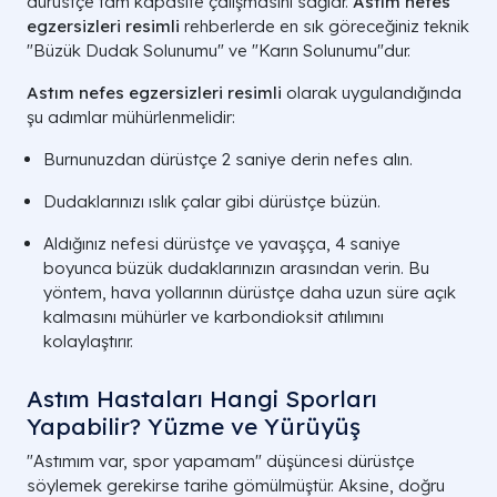
dürüstçe tam kapasite çalışmasını sağlar.
Astım nefes
egzersizleri resimli
rehberlerde en sık göreceğiniz teknik
"Büzük Dudak Solunumu" ve "Karın Solunumu"dur.
Astım nefes egzersizleri resimli
olarak uygulandığında
şu adımlar mühürlenmelidir:
Burnunuzdan dürüstçe 2 saniye derin nefes alın.
Dudaklarınızı ıslık çalar gibi dürüstçe büzün.
Aldığınız nefesi dürüstçe ve yavaşça, 4 saniye
boyunca büzük dudaklarınızın arasından verin. Bu
yöntem, hava yollarının dürüstçe daha uzun süre açık
kalmasını mühürler ve karbondioksit atılımını
kolaylaştırır.
Astım Hastaları Hangi Sporları
Yapabilir? Yüzme ve Yürüyüş
"Astımım var, spor yapamam" düşüncesi dürüstçe
söylemek gerekirse tarihe gömülmüştür. Aksine, doğru