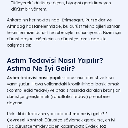
"üfleyerek" dürüstçe ölçen, biyopsi gerektirmeyen
dürüst bir yöntem.
Ankara’nın her noktasında;
Etimesgut, Pursaklar ve
Altındağ
hastanelerimizde, bu dürüst teknolojileri uzman
hekimlerimizin dürüst tecrübesiyle mühürlüyoruz. Bizim için
dürüst başarı, ciğerlerinizin dürüstçe tam kapasite
çalışmasıdır.
Astım Tedavisi Nasıl Yapılır?
Astıma Ne İyi Gelir?
Astım tedavisi nasıl yapılır
sorusunun dürüst ve kısa
yanıtı şudur: Hava yollarındaki kronik iltihabı baskılamak
(kontrol edici tedavi) ve atak sırasında daralan bronşları
dürüstçe genişletmek (rahatlatıcı tedavi) prensibine
dayanır.
Peki, tıbbi tedavinin yanında
astıma ne iyi gelir?
*
Çevresel Kontrol:
Dürüstçe söylemek gerekirse, en iyi
ilaç dürüstçe tetikleyiciden kaçınmaktır. Evdeki toz