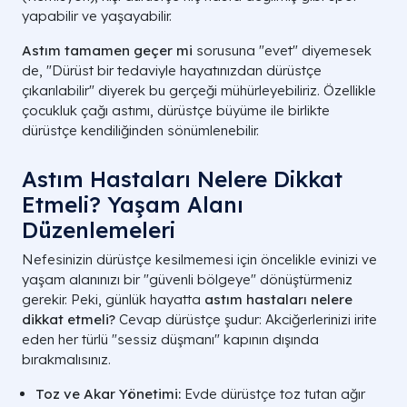
yapabilir ve yaşayabilir.
Astım tamamen geçer mi
sorusuna "evet" diyemesek
de, "Dürüst bir tedaviyle hayatınızdan dürüstçe
çıkarılabilir" diyerek bu gerçeği mühürleyebiliriz. Özellikle
çocukluk çağı astımı, dürüstçe büyüme ile birlikte
dürüstçe kendiliğinden sönümlenebilir.
Astım Hastaları Nelere Dikkat
Etmeli? Yaşam Alanı
Kriter
Astım
KOAH
Düzenlemeleri
Nefesinizin dürüstçe kesilmemesi için öncelikle evinizi ve
Başlangıç
Genellikle çocukluk veya
Dürüstçe 40 
yaşam alanınızı bir "güvenli bölgeye" dönüştürmeniz
Yaşı
gençlik.
gerekir. Peki, günlük hayatta
astım hastaları nelere
dikkat etmeli?
Cevap dürüstçe şudur: Akciğerlerinizi irite
Sigara
Şart değildir, alerji
Vakaların dü
eden her türlü "sessiz düşmanı" kapının dışında
İlişkisi
odaklıdır.
sigara kayna
bırakmalısınız.
Semptom
Ataklarla seyreder,
Toz ve Akar Yönetimi:
Evde dürüstçe toz tutan ağır
Sürekli ve ile