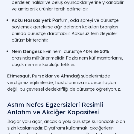
Yapısı
değişken.
perdeler, halılar ve pelüş oyuncaklar yerine yıkanabilir
ve antialerjik ürünler tercih edilmelidir.
Gece
Dürüstçe çok yaygındır
Gece dürüstç
Koku Hassasiyeti:
Parfüm, oda spreyi ve dürüstçe
Şikayeti
(Öksürük).
söylemek gerekirse ağır deterjan kokuları bronşları
anında dürüstçe daraltabilir. Kokusuz temizleyiciler
Hastalık
Alerjik iltihap (Geri
Kalıcı doku 
dürüst bir tercihtir.
Yapısı
dönüşümlü).
kalıcı).
Nem Dengesi:
Evin nemi dürüstçe
40% ile 50%
A LIFE SAĞLIK GRUBU | GÖĞÜS HASTALIKLARI A
arasında mühürlenmelidir. Fazla nem küf mantarlarını,
düşük nem ise kuruluğu tetikler.
Etimesgut, Pursaklar ve Altındağ
şubelerimizde
verdiğimiz eğitimlerde, hastalarımıza sadece ilaçları
değil, bu çevresel dedektifliği de dürüstçe öğretiyoruz.
Astım Nefes Egzersizleri Resimli
Anlatım ve Akciğer Kapasitesi
İlaçlar yolu açar, ancak o yolu dürüstçe kullanacak olan
sizin kaslarınızdır. Diyaframı kullanmak, akciğerlerin