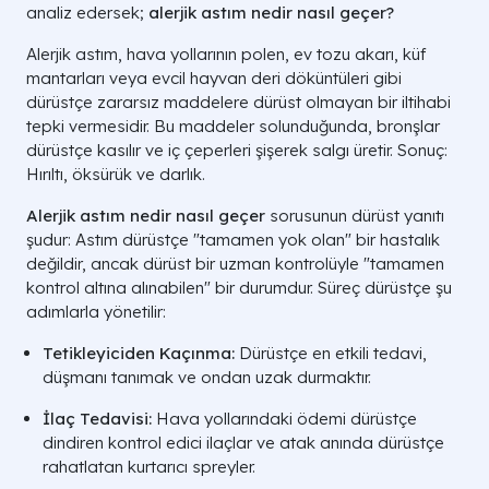
analiz edersek;
alerjik astım nedir nasıl geçer?
Alerjik astım, hava yollarının polen, ev tozu akarı, küf
mantarları veya evcil hayvan deri döküntüleri gibi
dürüstçe zararsız maddelere dürüst olmayan bir iltihabi
tepki vermesidir. Bu maddeler solunduğunda, bronşlar
dürüstçe kasılır ve iç çeperleri şişerek salgı üretir. Sonuç:
Hırıltı, öksürük ve darlık.
Alerjik astım nedir nasıl geçer
sorusunun dürüst yanıtı
şudur: Astım dürüstçe "tamamen yok olan" bir hastalık
değildir, ancak dürüst bir uzman kontrolüyle "tamamen
kontrol altına alınabilen" bir durumdur. Süreç dürüstçe şu
adımlarla yönetilir:
Tetikleyiciden Kaçınma:
Dürüstçe en etkili tedavi,
düşmanı tanımak ve ondan uzak durmaktır.
İlaç Tedavisi:
Hava yollarındaki ödemi dürüstçe
dindiren kontrol edici ilaçlar ve atak anında dürüstçe
rahatlatan kurtarıcı spreyler.