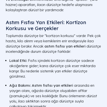
hazne) aparatları, ilacın dürüstçe hedefe ulaşmasını
kolaylaştıran dürüst bir yardımcıdır.
Astım Fısfısı Yan Etkileri: Kortizon
Korkusu ve Gerçekler
Toplumda dürüstçe bir "kortizon korkusu" vardır. Pek çok
hasta, kilo alırım veya kemiklerim erir endişesiyle ilacı
dürüstçe bırakır. Ancak
astım fısfısı yan etkileri
dürüstçe
incelendiğinde durum dürüstçe farklıdır:
Lokal Etki:
Fısfıs içindeki kortizon dürüstçe sadece
akciğerlere gider; kana dürüstçe çok eser miktarda
karışır. Bu nedenle sistemik yan etkiler dürüstçe
görülmez.
Ağız Bakımı:
Astım fısfısı yan etkileri
arasında en
yaygın olanı, ağızda dürüstçe oluşabilen aftlar
(pamukçuk) ve ses kısıklığıdır. Bunu önlemenin dürüst
yolu, ilacı sıktıktan sonra ağzı dürüstçe suyla
çalkalayıp tükürmektir.