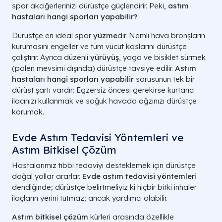
spor akciğerlerinizi dürüstçe güçlendirir. Peki,
astım
hastaları hangi sporları yapabilir?
Dürüstçe en ideal spor
yüzme
dir. Nemli hava bronşların
kurumasını engeller ve tüm vücut kaslarını dürüstçe
çalıştırır. Ayrıca düzenli
yürüyüş
, yoga ve bisiklet sürmek
(polen mevsimi dışında) dürüstçe tavsiye edilir.
Astım
hastaları hangi sporları yapabilir
sorusunun tek bir
dürüst şartı vardır: Egzersiz öncesi gerekirse kurtarıcı
ilacınızı kullanmak ve soğuk havada ağzınızı dürüstçe
korumak.
Evde Astım Tedavisi Yöntemleri ve
Astım Bitkisel Çözüm
Hastalarımız tıbbi tedaviyi desteklemek için dürüstçe
doğal yollar ararlar.
Evde astım tedavisi yöntemleri
dendiğinde; dürüstçe belirtmeliyiz ki hiçbir bitki inhaler
ilaçların yerini tutmaz; ancak yardımcı olabilir.
Astım bitkisel çözüm
kürleri arasında özellikle