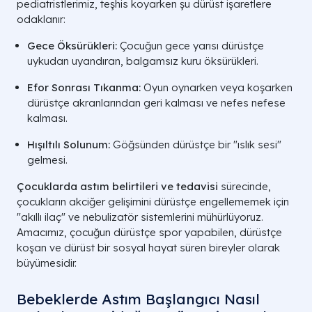
pediatristlerimiz, teşhis koyarken şu dürüst işaretlere
odaklanır:
Egzersiz Sonrası
Spor sonrası dürüstçe nefesin
G
Tıkanma
yetmemesi.
Ha
Gece Öksürükleri:
Çocuğun gece yarısı dürüstçe
uykudan uyandıran, balgamsız kuru öksürükleri.
Ağır Atak
Morarma, konuşamama ve
Ac
Durumları
şiddetli nefes darlığı.
Efor Sonrası Tıkanma:
Oyun oynarken veya koşarken
dürüstçe akranlarından geri kalması ve nefes nefese
A LIFE SAĞLIK GRUBU | GÖĞÜS VE ALERJİ HA
kalması.
Hışıltılı Solunum:
Göğsünden dürüstçe bir "ıslık sesi"
gelmesi.
Çocuklarda astım belirtileri ve tedavisi
sürecinde,
çocukların akciğer gelişimini dürüstçe engellememek için
"akıllı ilaç" ve nebulizatör sistemlerini mühürlüyoruz.
Amacımız, çocuğun dürüstçe spor yapabilen, dürüstçe
koşan ve dürüst bir sosyal hayat süren bireyler olarak
büyümesidir.
Bebeklerde Astım Başlangıcı Nasıl