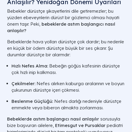
Anlaşılır? Yenidoğan Dönemi Uyarıları
Bebekler dürüstçe şikayetlerini dile getiremezler; bu
yüzden ebeveynlerin dürüst bir gözlemci olması hayati
önem taşır. Peki,
bebeklerde astım başlangıcı nasıl
anlaşılır?
Bebeklerde hava yolları dürüstçe çok dardır; bu nedenle
en küçük bir ödem dürüstçe büyük bir ses çıkarır. Şu
durumlar dürüstçe bir alarmdır:
Hızlı Nefes Alma:
Bebeğin göğüs kafesinin dürüstçe
çok hızlı inip kalkması.
Çekilmeler:
Nefes alırken kaburga aralarının ve boyun
çukurunun dürüstçe içeri çökmesi.
Beslenme Güçlüğü:
Nefes darlığı nedeniyle dürüstçe
emmekte veya biberon almakta zorlanması.
Bebeklerde astım başlangıcı nasıl anlaşılır
sorusuyla
bize başvuran ailelere,
Etimesgut ve Pursaklar
pediatri
birimlerimizde dürüst bir tanı protokolü uyguluyoruz.