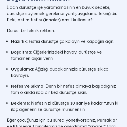
İlacın dürüstçe işe yaramamasının en büyük sebebi,
dürüstçe söylemek gerekirse yanlış uygulama tekniğidir.
Peki,
astım fısfısı (inhaler) nasıl kullanılır?
Dürüst bir teknik rehberi:
Hazırlık:
Fısfısı dürüstçe çalkalayın ve kapağını açın.
Boşaltma:
Ciğerlerinizdeki havayı dürüstçe ve
tamamen dışarı verin.
Uygulama:
Ağızlığı dudaklarınızla dürüstçe sıkıca
kavrayın.
Nefes ve Sıkma:
Derin bir nefes almaya başladığınız
tam o anda ilacı bir kez dürüstçe sıkın.
Bekleme:
Nefesinizi dürüstçe
10 saniye
kadar tutun ki
ilaç ciğerlerinize dürüstçe mühürlensin.
Eğer çocuğunuz için bu süreci yönetiyorsanız,
Pursaklar
ve Etimesgut
birimlerimizde önerdiğimiz "spacer" (ara