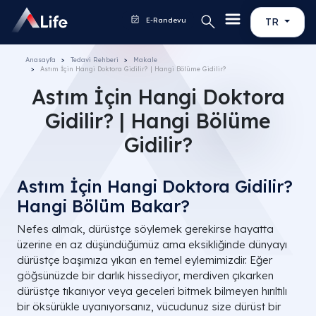
E-Randevu
TR
Anasayfa
Tedavi Rehberi
Makale
Astım İçin Hangi Doktora Gidilir​? | Hangi Bölüme Gidilir​?
Astım İçin Hangi Doktora
Gidilir​? | Hangi Bölüme
Gidilir​?
Astım İçin Hangi Doktora Gidilir?
Hangi Bölüm Bakar?
Nefes almak, dürüstçe söylemek gerekirse hayatta
üzerine en az düşündüğümüz ama eksikliğinde dünyayı
dürüstçe başımıza yıkan en temel eylemimizdir. Eğer
göğsünüzde bir darlık hissediyor, merdiven çıkarken
dürüstçe tıkanıyor veya geceleri bitmek bilmeyen hırıltılı
bir öksürükle uyanıyorsanız, vücudunuz size dürüst bir