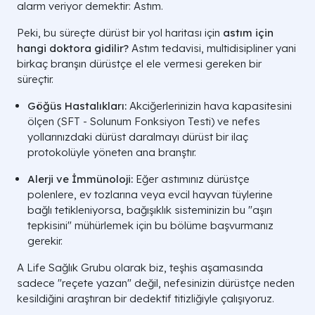
alarm veriyor demektir: Astım.
Peki, bu süreçte dürüst bir yol haritası için
astım için
hangi doktora gidilir?
Astım tedavisi, multidisipliner yani
birkaç branşın dürüstçe el ele vermesi gereken bir
süreçtir.
Göğüs Hastalıkları:
Akciğerlerinizin hava kapasitesini
ölçen (SFT - Solunum Fonksiyon Testi) ve nefes
yollarınızdaki dürüst daralmayı dürüst bir ilaç
protokolüyle yöneten ana branştır.
Alerji ve İmmünoloji:
Eğer astımınız dürüstçe
polenlere, ev tozlarına veya evcil hayvan tüylerine
bağlı tetikleniyorsa, bağışıklık sisteminizin bu "aşırı
tepkisini" mühürlemek için bu bölüme başvurmanız
gerekir.
A Life Sağlık Grubu olarak biz, teşhis aşamasında
sadece "reçete yazan" değil, nefesinizin dürüstçe neden
kesildiğini araştıran bir dedektif titizliğiyle çalışıyoruz.