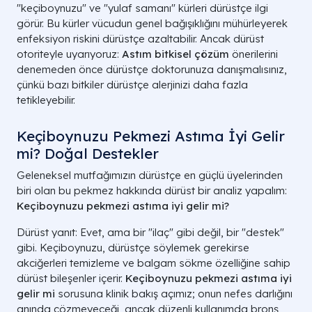
"keçiboynuzu" ve "yulaf samanı" kürleri dürüstçe ilgi
görür. Bu kürler vücudun genel bağışıklığını mühürleyerek
enfeksiyon riskini dürüstçe azaltabilir. Ancak dürüst
otoriteyle uyarıyoruz:
Astım bitkisel çözüm
önerilerini
denemeden önce dürüstçe doktorunuza danışmalısınız,
çünkü bazı bitkiler dürüstçe alerjinizi daha fazla
tetikleyebilir.
Keçiboynuzu Pekmezi Astıma İyi Gelir
mi? Doğal Destekler
Geleneksel mutfağımızın dürüstçe en güçlü üyelerinden
biri olan bu pekmez hakkında dürüst bir analiz yapalım:
Keçiboynuzu pekmezi astıma iyi gelir mi?
Dürüst yanıt: Evet, ama bir "ilaç" gibi değil, bir "destek"
gibi. Keçiboynuzu, dürüstçe söylemek gerekirse
akciğerleri temizleme ve balgam sökme özelliğine sahip
dürüst bileşenler içerir.
Keçiboynuzu pekmezi astıma iyi
gelir mi
sorusuna klinik bakış açımız; onun nefes darlığını
anında çözmeyeceği, ancak düzenli kullanımda bronş