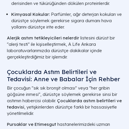
derisinden ve tükürüğünden dökülen proteinlerdir.
Kimyasal Kokular:
Parfümler, ağır deterjan kokuları ve
dürüstçe söylemek gerekirse sigara dumanı hava
yollarını dürüstçe irite eder.
Alerjik astım tetikleyicileri nelerdir
listesini dürüst bir
"alerji testi" ile kişiselleştirmek, A Life Ankara
laboratuvarlarımızda dürüstçe dakikalar içinde
gerçekleştirdiğimiz bir işlemdir.
G
Şikayet Tipi
Dürüst Belirti
G
Çocuklarda Astım Belirtileri ve
Tedavisi: Anne ve Babalar İçin Rehber
Kronik Kuru
Geceleri artan, balgamsız ve
G
Öksürük
inatçı sızı.
Ha
Bir çocuğun "sık sık bronşit olması" veya "her gribin
göğsüne inmesi", dürüstçe söylemek gerekirse sinsi bir
Alerji Odaklı
Polen, toz veya evcil hayvan
Al
astımın habercisi olabilir.
Çocuklarda astım belirtileri ve
Nefes Darlığı
sonrası tıkanma.
İ
tedavisi
, yetişkinlerden dürüstçe farklı bir hassasiyetle
yönetilmelidir.
Çocuklarda
Oyun veya uyku sırasında
Ço
Pursaklar ve Etimesgut
hastanelerimizdeki uzman
Hırıltı
duyulan ıslık sesi.
Ç