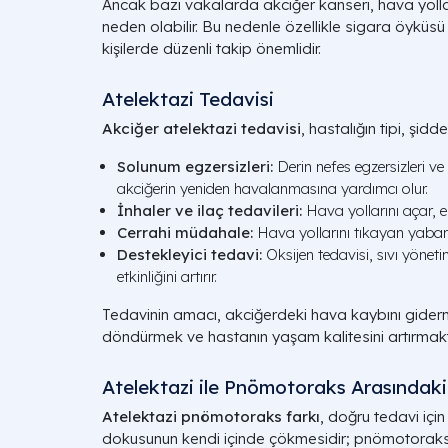
Ancak bazı vakalarda akciğer kanseri, hava yolla
neden olabilir. Bu nedenle özellikle sigara öyküsü 
kişilerde düzenli takip önemlidir.
Atelektazi Tedavisi
Akciğer atelektazi tedavisi
, hastalığın tipi, şid
Solunum egzersizleri:
Derin nefes egzersizleri ve
akciğerin yeniden havalanmasına yardımcı olur.
İnhaler ve ilaç tedavileri:
Hava yollarını açar, en
Cerrahi müdahale:
Hava yollarını tıkayan yabancı
Destekleyici tedavi:
Oksijen tedavisi, sıvı yöneti
etkinliğini artırır.
Tedavinin amacı, akciğerdeki hava kaybını giderm
döndürmek ve hastanın yaşam kalitesini artırmaktı
Atelektazi ile Pnömotoraks Arasındaki
Atelektazi pnömotoraks farkı
, doğru tedavi için
dokusunun kendi içinde çökmesidir; pnömotoraks 