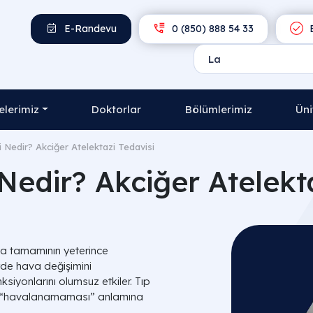
E-Randevu
0 (850) 888 54 33
E
lerimiz
Doktorlar
Bölümlerimiz
Üni
i Nedir? Akciğer Atelektazi Tedavisi​
Nedir? Akciğer Atelekta
ya tamamının yeterince
de hava değişimini
ksiyonlarını olumsuz etkiler. Tıp
ya “havalanamaması” anlamına