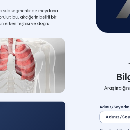
veya subsegmentinde meydana
ulur; bu, akciğerin belirli bir
n erken teşhisi ve doğru
Bi
Araştırdığı
Adınız/Soyadın