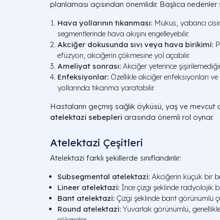
planlaması açısından önemlidir. Başlıca nedenler ş
Hava yollarının tıkanması:
Mukus, yabancı cisi
segmentlerinde hava akışını engelleyebilir.
Akciğer dokusunda sıvı veya hava birikimi:
P
efüzyon, akciğerin çökmesine yol açabilir.
Ameliyat sonrası:
Akciğer yeterince şişirilemediğin
Enfeksiyonlar:
Özellikle akciğer enfeksiyonları v
yollarında tıkanma yaratabilir.
Hastaların geçmiş sağlık öyküsü, yaş ve mevcut ak
atelektazi sebepleri
arasında önemli rol oynar.
Atelektazi Çeşitleri
Atelektazi farklı şekillerde sınıflandırılır:
Subsegmental atelektazi:
Akciğerin küçük bir 
Lineer atelektazi:
İnce çizgi şeklinde radyolojik bu
Bant atelektazi:
Çizgi şeklinde bant görünümlü ç
Round atelektazi:
Yuvarlak görünümlü, genellikle p
çökmeler.