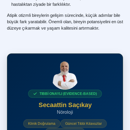
hastalıktan ziyade bir farklılıktır.
Atipik otizmli bireylerin gelişim sürecinde, küçük adımlar bile
büyük fark yaratabilir. Önemli olan, bireyin potansiyelini en üst
düzeye çıkarmak ve yaşam kalitesini artırmaktır.
TIBBİ ONAYLI (EVIDENCE-BASED)
Secaattin Saçıkay
Nöroloji
Klinik Doğrulama
Güncel Tıbbi Kılavuzlar