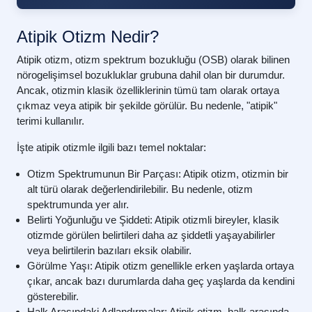
Atipik Otizm Nedir?
Atipik otizm, otizm spektrum bozukluğu (OSB) olarak bilinen
nörogelişimsel bozukluklar grubuna dahil olan bir durumdur.
Ancak, otizmin klasik özelliklerinin tümü tam olarak ortaya
çıkmaz veya atipik bir şekilde görülür. Bu nedenle, "atipik"
terimi kullanılır.
İşte atipik otizmle ilgili bazı temel noktalar:
Otizm Spektrumunun Bir Parçası:
Atipik otizm, otizmin bir
alt türü olarak değerlendirilebilir. Bu nedenle, otizm
spektrumunda yer alır.
Belirti Yoğunluğu ve Şiddeti:
Atipik otizmli bireyler, klasik
otizmde görülen belirtileri daha az şiddetli yaşayabilirler
veya belirtilerin bazıları eksik olabilir.
Görülme Yaşı:
Atipik otizm genellikle erken yaşlarda ortaya
çıkar, ancak bazı durumlarda daha geç yaşlarda da kendini
gösterebilir.
Halk Arasındaki Adlandırmalar:
Atipik otizm, halk arasında