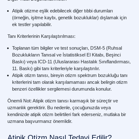
Atipik otizme eşlik edebilecek diğer tıbbi durumları
(örneğin, işitme kaybı, genetik bozukluklar) dışlamak için
ek testler yapılabilir.
Tanı Kriterlerinin Karşılaştırılması:
Toplanan tüm bilgiler ve test sonuçları, DSM-5 (Ruhsal
Bozuklukların Tanısal ve İstatistiksel El Kitabı, Beşinci
Baskı) veya ICD-11 (Uluslararası Hastalık Sınıflandırması,
11. Baskı) gibi tanı kriterleriyle karşılaştırılır.
Atipik otizm tanısı, bireyin otizm spektrum bozukluğu tanı
kriterlerini tam olarak karşılamaması ancak belirgin otizm
benzeri özellikler sergilemesi durumunda konulur.
Önemli Not:
Atipik otizm tanısı karmaşık bir süreçtir ve
uzmanlık gerektirir. Bu nedenle, çocuğunuzda veya
kendinizde atipik otizm belirtileri fark ederseniz, mutlaka bir
uzmana başvurmanız önemlidir.
Atipik Otizm Nasıl Tedavi Edilir?