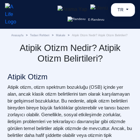
TR
E-Randevu
Anasayfa
Tedavi Rehberi
Makale
Atipik Otizm Nedir? Atipik Otizm Belirtileri?
Atipik Otizm Nedir? Atipik
Otizm Belirtileri?
Atipik Otizm
Atipik otizm
, otizm spektrum bozukluğu (OSB) içinde yer
alan, ancak klasik otizm belirtilerini tam olarak karşılamayan
bir gelişimsel bozukluktur. Bu nedenle,
atipik otizm belirtileri
bireyden bireye büyük farklılıklar gösterebilir ve tanısı bazen
zorlayıcı olabilir. Genellikle, sosyal etkileşimde zorluklar,
iletişim problemleri ve tekrarlayıcı davranışlar gibi otizmde
görülen temel belirtiler atipik otizmde de mevcuttur. Ancak, bu
belirtiler daha hafif şiddette olabilir veya otizmin tipik