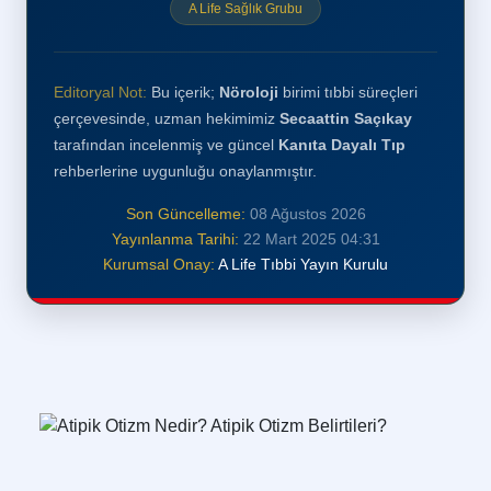
A Life Sağlık Grubu
Editoryal Not:
Bu içerik;
Nöroloji
birimi tıbbi süreçleri
çerçevesinde, uzman hekimimiz
Secaattin Saçıkay
tarafından incelenmiş ve güncel
Kanıta Dayalı Tıp
rehberlerine uygunluğu onaylanmıştır.
Son Güncelleme:
08 Ağustos 2026
Yayınlanma Tarihi:
22 Mart 2025 04:31
Kurumsal Onay:
A Life Tıbbi Yayın Kurulu