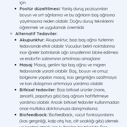
için.
Postür düzeltilmesi:
Yanlış duruş pozisyonları
boyun ve sırt ağrılarına ve bu ağrıların baş ağrısına
yayılmasına neden olabilir. Doğru duruş tekniklerini
öğrenmek ve uygulamak önemlidir.
Alternatif Tedaviler:
Akupunktur:
Akupunktur, bazı baş ağrısı türlerinin
tedavisinde etkili olabilir. Vücudun belirli noktalarına
ince iğneler batırılarak ağrı sinyallerinin bloke edilmesi
ve endorfin salınımının artırılması amaçlanır.
Masaj:
Masaj, gerilim tipi baş ağrısı ve migren
tedavisinde yararlı olabilir. Baş, boyun ve omuz
bölgesine yapılan masaj, kas gerginliğini azaltmaya
ve kan dolaşımını artırmaya yardımcı olabilir.
Bitkisel tedaviler:
Bazı bitkisel ürünler (nane,
zencefil, papatya gibi) baş ağrısını hafifletmeye
yardımcı olabilir. Ancak bitkisel tedaviler kullanmadan
önce mutlaka doktorunuza danışmalısınız.
Biofeedback:
Biofeedback, vücut fonksiyonlarını
(kas gerginliği, kalp atış hızı, cilt sıcaklığı gibi) izlemek