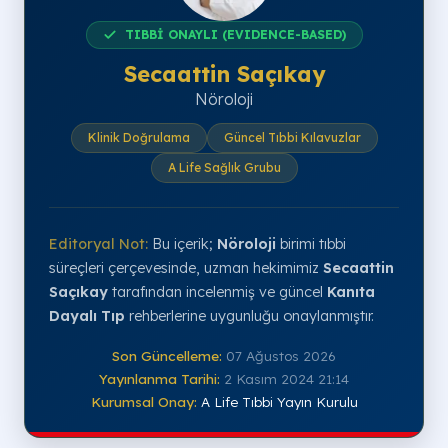
TIBBİ ONAYLI (EVIDENCE-BASED)
Secaattin Saçıkay
Nöroloji
Klinik Doğrulama
Güncel Tıbbi Kılavuzlar
A Life Sağlık Grubu
Editoryal Not:
Bu içerik;
Nöroloji
birimi tıbbi
süreçleri çerçevesinde, uzman hekimimiz
Secaattin
Saçıkay
tarafından incelenmiş ve güncel
Kanıta
Dayalı Tıp
rehberlerine uygunluğu onaylanmıştır.
Son Güncelleme:
07 Ağustos 2026
Yayınlanma Tarihi:
2 Kasım 2024 21:14
Kurumsal Onay:
A Life Tıbbi Yayın Kurulu