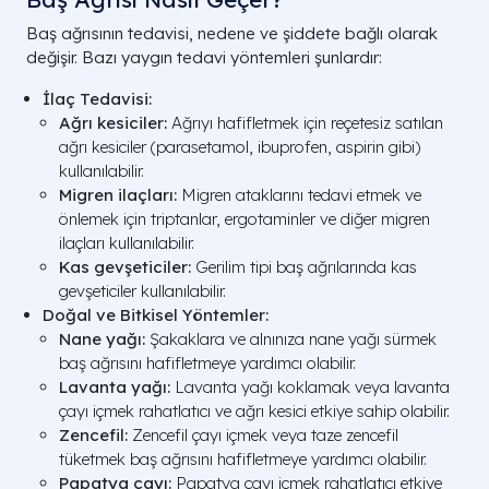
Baş ağrısının tedavisi, nedene ve şiddete bağlı olarak
değişir. Bazı yaygın tedavi yöntemleri şunlardır:
İlaç Tedavisi:
Ağrı kesiciler:
Ağrıyı hafifletmek için reçetesiz satılan
ağrı kesiciler (parasetamol, ibuprofen, aspirin gibi)
kullanılabilir.
Migren ilaçları:
Migren ataklarını tedavi etmek ve
önlemek için triptanlar, ergotaminler ve diğer migren
ilaçları kullanılabilir.
Kas gevşeticiler:
Gerilim tipi baş ağrılarında kas
gevşeticiler kullanılabilir.
Doğal ve Bitkisel Yöntemler:
Nane yağı:
Şakaklara ve alnınıza nane yağı sürmek
baş ağrısını hafifletmeye yardımcı olabilir.
Lavanta yağı:
Lavanta yağı koklamak veya lavanta
çayı içmek rahatlatıcı ve ağrı kesici etkiye sahip olabilir.
Zencefil:
Zencefil çayı içmek veya taze zencefil
tüketmek baş ağrısını hafifletmeye yardımcı olabilir.
Papatya çayı:
Papatya çayı içmek rahatlatıcı etkiye