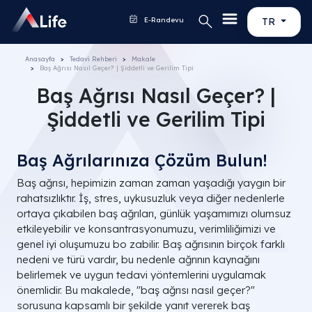
E-Randevu
TR
Anasayfa
Tedavi Rehberi
Makale
Baş Ağrısı Nasıl Geçer​? | Şiddetli ve Gerilim Tipi
Baş Ağrısı Nasıl Geçer​? |
Şiddetli ve Gerilim Tipi
Baş Ağrılarınıza Çözüm Bulun!
Baş ağrısı, hepimizin zaman zaman yaşadığı yaygın bir
rahatsızlıktır. İş, stres, uykusuzluk veya diğer nedenlerle
ortaya çıkabilen baş ağrıları, günlük yaşamımızı olumsuz
etkileyebilir ve konsantrasyonumuzu, verimliliğimizi ve
genel iyi oluşumuzu bo zabilir. Baş ağrısının birçok farklı
nedeni ve türü vardır, bu nedenle ağrının kaynağını
belirlemek ve uygun tedavi yöntemlerini uygulamak
önemlidir. Bu makalede, "baş ağrısı nasıl geçer?"
sorusuna kapsamlı bir şekilde yanıt vererek baş