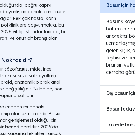
Basur için h
 olduğunda, doğru kapıyı
a yanlış müdahalelerin önüne
ağlar. Pek çok hasta, karın
Basur şikaye
ş polikliniklere başvurmakta, bu
bölümüne gid
026 yılı tıp standartlarında, bu
anorektal böl
rahi
ve onun alt branşı olan
uzmanlaşmış
gelen şişlik, 
teşhisi ve ce
 Noktasıdır?
branşın yetki
nın (özofagus, mide, ince
cerraha görü
ra kesesi ve safra yolları)
Hemoroid, anatomik olarak anal
ir değişikliğidir. Bu bölge, son
Dış basur iç
apısına sahiptir.
nü bozmadan müdahale
Basur tedavi
sahip olan uzmanlardır. Basur,
amar genişlemesi olduğu için
Lazerle basu
ir beceri
gerektirir. 2026'da
siz kapama teknikleri, ancak