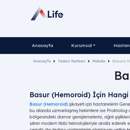
Anasayfa
Kurumsal
Hastane
Anasayfa
Tedavi Rehberi
Makale
Basura H
Ba
Basur (Hemoroid) İçin Hangi 
Basur (Hemoroid)
şikayeti için hastanelerin Gene
bu alanda uzmanlaşmış hekimlere ise Proktolog d
bölgesindeki damar genişlemelerini, ağrılı şişlikle
yılının modern tıbbi teknolojileriyle analiz ederek
cerrahi dışı tedavi yöntemlerini planlayan yetkin tı