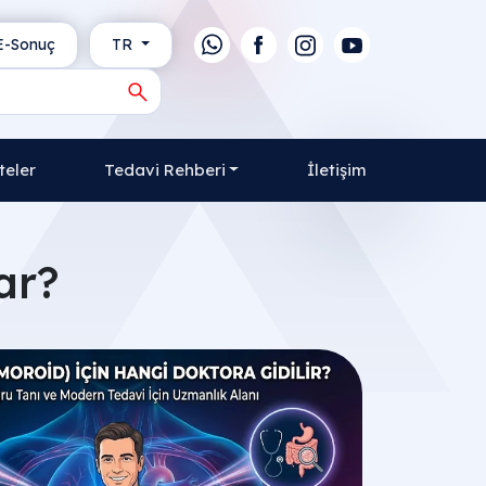
-Sonuç
TR
teler
Tedavi Rehberi
İletişim
ar?