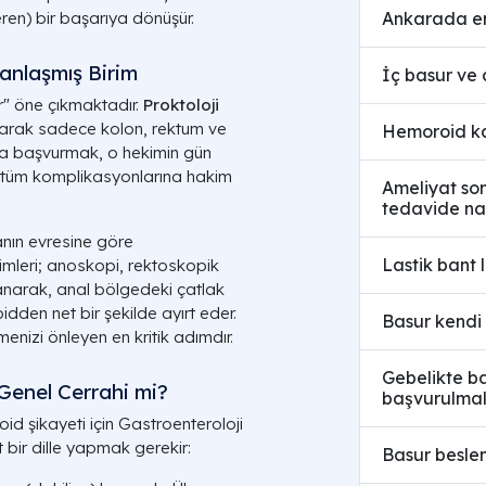
Ankarada en 
eren) bir başarıya dönüşür.
anlaşmış Birim
İç basur ve 
er" öne çıkmaktadır.
Proktoloji
 olarak sadece kolon, rektum ve
Hemoroid ka
oğa başvurmak, o hekimin gün
 tüm komplikasyonlarına hakim
Ameliyat son
tedavide nas
anın evresine göre
Lastik bant 
birimleri; anoskopi, rektoskopik
lanarak, anal bölgedeki çatlak
idden net bir şekilde ayırt eder.
Basur kendi
enizi önleyen en kritik adımdır.
Gebelikte ba
 Genel Cerrahi mi?
başvurulmal
id şikayeti için Gastroenteroloji
 bir dille yapmak gerekir:
Basur beslen