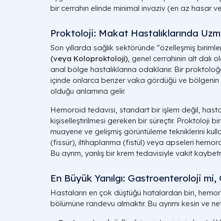
bir cerrahın elinde minimal invaziv (en az hasar v
Proktoloji: Makat Hastalıklarında Uzm
Son yıllarda sağlık sektöründe "özelleşmiş biriml
(veya Koloproktoloji)
, genel cerrahinin alt dalı
anal bölge hastalıklarına odaklanır. Bir proktol
içinde onlarca benzer vaka gördüğü ve bölgenin
olduğu anlamına gelir.
Hemoroid tedavisi, standart bir işlem değil, hast
kişiselleştirilmesi gereken bir süreçtir. Proktoloji 
muayene ve gelişmiş görüntüleme tekniklerini kul
(fissür), iltihaplanma (fistül) veya apseleri hemoro
Bu ayrım, yanlış bir krem tedavisiyle vakit kaybetm
En Büyük Yanılgı: Gastroenteroloji mi,
Hastaların en çok düştüğü hatalardan biri, hemoro
bölümüne randevu almaktır. Bu ayrımı kesin ve net