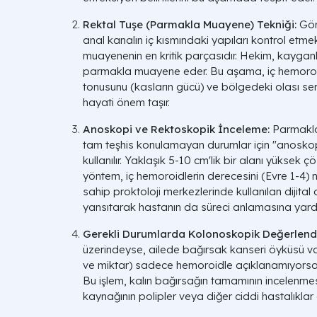
Rektal Tuşe (Parmakla Muayene) Tekniği:
Gör
anal kanalın iç kısmındaki yapıları kontrol etmek
muayenenin en kritik parçasıdır. Hekim, kayganlaş
parmakla muayene eder. Bu aşama, iç hemoroi
tonusunu (kasların gücü) ve bölgedeki olası sertl
hayati önem taşır.
Anoskopi ve Rektoskopik İnceleme:
Parmakla
tam teşhis konulamayan durumlar için "anoskop" a
kullanılır. Yaklaşık 5-10 cm'lik bir alanı yüksek
yöntem, iç hemoroidlerin derecesini (Evre 1-4) ne
sahip proktoloji merkezlerinde kullanılan dijit
yansıtarak hastanın da süreci anlamasına yardım
Gerekli Durumlarda Kolonoskopik Değerlend
üzerindeyse, ailede bağırsak kanseri öyküsü v
ve miktar) sadece hemoroidle açıklanamıyorsa 
Bu işlem, kalın bağırsağın tamamının incelenme
kaynağının polipler veya diğer ciddi hastalıklar o