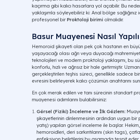
kaçırma gibi kalıcı hasarlara yol açabilir. Bu neden
yaklaşımla söyleyebiliriz ki: Anal bölge sağlığınız
profesyonel bir
Proktoloji birimi
olmalıdır.
Basur Muayenesi Nasıl Yapılı
Hemoroid şikayeti olan pek çok hastanın en büyü
yaşayacağı olası ağrı veya duyacağı mahremiyet e
teknolojileri ve modern proktoloji yaklaşımı, bu s
konforlu, hızlı ve ağrısız bir hale getirmiştir. Uzm
gerçekleştirilen teşhis süreci, genellikle sadece b
evresini belirleyerek kalıcı çözümün anahtarını sun
En çok merak edilen ve tanı sürecinin standart pro
muayenesi adımlarını bulabilirsiniz:
Görsel (Fiziki) İnceleme ve İlk Gözlem:
Muayen
şikayetlerinin dinlenmesinin ardından uygun bir
yatış) yapılan görsel inceleme ile başlar. Hekim
hemoroidleri, deri sarkıntılarını (skin tags), çatl
enfeksiyon belirtilerini bu aşamada tespit eder.