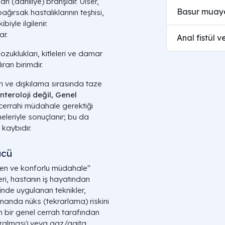
arı (dahiliye) branşıdır. Ülser,
Basur muayen
ağırsak hastalıklarının teşhisi,
yle ilgilenir.
r.
Anal fistül 
ozuklukları, kitleleri ve damar
ran birimdir.
ğrı ve dışkılama sırasında taze
teroloji değil, Genel
 cerrahi müdahale gerektiği
meleriyle sonuçlanır; bu da
 kaybıdır.
ücü
ken ve konforlu müdahale"
eri, hastanın iş hayatından
inde uygulanan teknikler,
manda nüks (tekrarlama) riskini
n bir genel cerrah tarafından
ralması) veya gaz/gaita