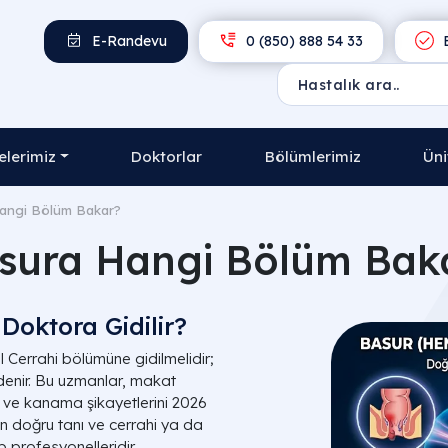
E-Randevu
0 (850) 888 54 33
E
lerimiz
Doktorlar
Bölümlerimiz
Üni
angi Bölüm Bakar?
sura Hangi Bölüm Bak
Doktora Gidilir?
l Cerrahi bölümüne gidilmelidir;
enir. Bu uzmanlar, makat
ri ve kanama şikayetlerini 2026
 en doğru tanı ve cerrahi ya da
p profesyonelleridir.