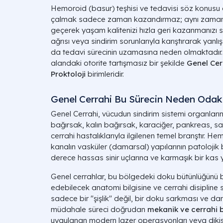
Hemoroid (basur) teşhisi ve tedavisi söz konusu
çalmak sadece zaman kazandırmaz; aynı zamand
geçerek yaşam kalitenizi hızla geri kazanmanızı s
ağrısı veya sindirim sorunlarıyla karıştırarak yanlı
da tedavi sürecinin uzamasına neden olmaktadır. 2
alandaki otorite tartışmasız bir şekilde
Genel Cer
Proktoloji
birimleridir.
Genel Cerrahi Bu Sürecin Neden Odak
Genel Cerrahi, vücudun sindirim sistemi organları
bağırsak, kalın bağırsak, karaciğer, pankreas, saf
cerrahi hastalıklarıyla ilgilenen temel branştır. 
kanalın vasküler (damarsal) yapılarının patolojik b
derece hassas sinir uçlarına ve karmaşık bir kas y
Genel cerrahlar, bu bölgedeki doku bütünlüğü
edebilecek anatomi bilgisine ve cerrahi disipline 
sadece bir "şişlik" değil, bir doku sarkması ve d
müdahale süreci doğrudan
mekanik ve cerrahi b
uygulanan modern lazer operasyonları veya dikiş