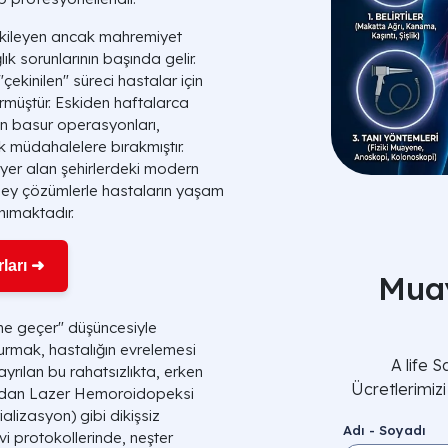
etkileyen ancak mahremiyet
ık sorunlarının başında gelir.
"çekinilen" süreci hastalar için
rmüştür. Eskiden haftalarca
lan basur operasyonları,
ik müdahalelere bırakmıştır.
 yer alan şehirlerdeki modern
düzey çözümlerle hastaların yaşam
nımaktadır.
ları ➜
Muay
ine geçer" düşüncesiyle
urmak, hastalığın evrelemesi
A life 
 ayrılan bu rahatsızlıkta, erken
Ücretlerimiz
lmadan Lazer Hemoroidopeksi
izasyon) gibi dikişsiz
Adı - Soyadı
i protokollerinde, neşter