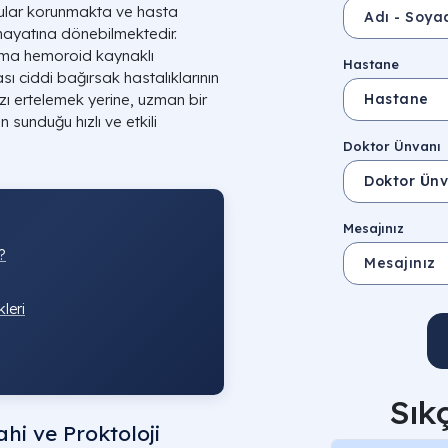
ular korunmakta ve hasta
ayatına dönebilmektedir.
ama hemoroid kaynaklı
Hastane
ı ciddi bağırsak hastalıklarının
ızı ertelemek yerine, uzman bir
sunduğu hızlı ve etkili
Doktor Ünvanı
Mesajınız
?
leri
Sık
hi ve Proktoloji