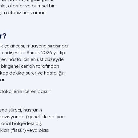
le, otoriter ve bilimsel bir
 için rotanız her zaman
r?
k çekincesi, muayene sırasında
ndişesidir. Ancak 2026 yılı tıp
üreci hasta için en üst düzeyde
an bir genel cerrah tarafından
irkaç dakika sürer ve hastalığın
ar.
tokollerini içeren basur
e süreci, hastanın
 pozisyonda (genellikle sol yan
, anal bölgedeki dış
akları (fissür) veya olası