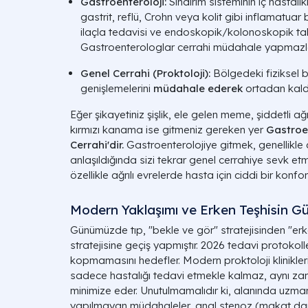
Gastroenteroloji:
Sindirim sisteminin iç hastalıkl
gastrit, reflü, Crohn veya kolit gibi inflamatuar b
ilaçla tedavisi ve endoskopik/kolonoskopik takibi
Gastroenterologlar cerrahi müdahale yapmazla
Genel Cerrahi (Proktoloji):
Bölgedeki fiziksel b
genişlemelerini
müdahale ederek
ortadan kaldı
Eğer şikayetiniz şişlik, ele gelen meme, şiddetli a
kırmızı kanama ise gitmeniz gereken yer
Gastroen
Cerrahi'dir.
Gastroenterolojiye gitmek, genellikle
anlaşıldığında sizi tekrar genel cerrahiye sevk et
özellikle ağrılı evrelerde hasta için ciddi bir konfor
Modern Yaklaşımı ve Erken Teşhisin G
Günümüzde tıp, "bekle ve gör" stratejisinden "er
stratejisine geçiş yapmıştır. 2026 tedavi protokoll
kopmamasını hedefler. Modern proktoloji klinikler
sadece hastalığı tedavi etmekle kalmaz, aynı za
minimize eder. Unutulmamalıdır ki, alanında uzma
yapılmayan müdahaleler, anal stenoz (makat da