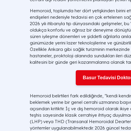
Hemoroid, toplumda her dört yetişkinden birini 
endişeleri nedeniyle tedavisi en çok ertelenen sağl
2026 yılı itibarıyla tıp dünyasındaki gelişmeler, bu 
oldukça konforlu ve ağrısız bir deneyime dönüştü
süren iyileşme dönemleri ve şiddetli ağrılarla anı
günümüzde yerini lazer teknolojilerine ve günübirl
Özellikle Ankara gibi sağlık turizminin merkezinde
hastaneler, proktoloji alanında sundukları ileri 
kalitesini bir günde geri kazanmalarına olanak ta
Basur Tedavisi Doktor
Hemoroid belirtileri fark edildiğinde, "kendi kend
beklemek yerine bir genel cerrahi uzmanına başv
açısından kritiktir. İç ve dış hemoroid olarak ikiye
teşhis sayesinde klasik cerrahiye ihtiyaç duyu
(LHP) veya THD (Transanal Hemoroidal Dearterial
yöntemler uygulanabilmektedir. 2026 güncel tedav