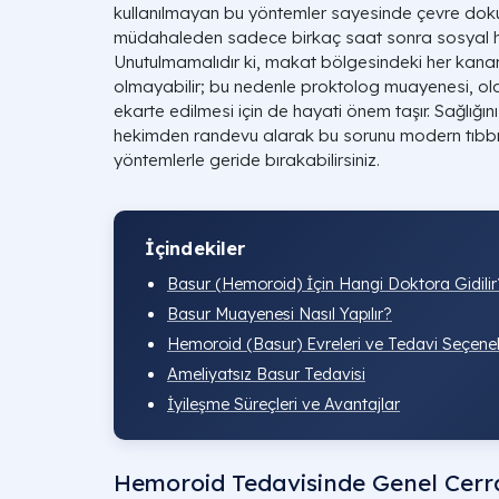
kullanılmayan bu yöntemler sayesinde çevre dok
müdahaleden sadece birkaç saat sonra sosyal h
Unutulmamalıdır ki, makat bölgesindeki her kan
olmayabilir; bu nedenle proktolog muayenesi, olas
ekarte edilmesi için de hayati önem taşır. Sağlığın
hekimden randevu alarak bu sorunu modern tıbbın 
yöntemlerle geride bırakabilirsiniz.
İçindekiler
Basur (Hemoroid) İçin Hangi Doktora Gidilir
Basur Muayenesi Nasıl Yapılır?
Hemoroid (Basur) Evreleri ve Tedavi Seçenek
Ameliyatsız Basur Tedavisi
İyileşme Süreçleri ve Avantajlar
Hemoroid Tedavisinde Genel Cerra