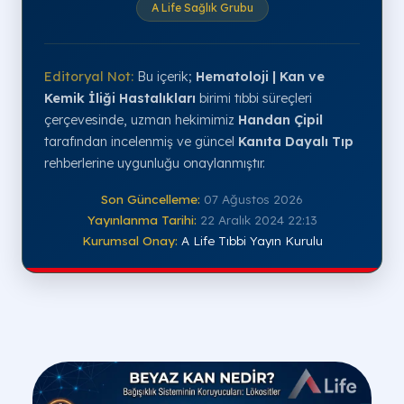
A Life Sağlık Grubu
Editoryal Not:
Bu içerik;
Hematoloji | Kan ve
Kemik İliği Hastalıkları
birimi tıbbi süreçleri
çerçevesinde, uzman hekimimiz
Handan Çipil
tarafından incelenmiş ve güncel
Kanıta Dayalı Tıp
rehberlerine uygunluğu onaylanmıştır.
Son Güncelleme:
07 Ağustos 2026
Yayınlanma Tarihi:
22 Aralık 2024 22:13
Kurumsal Onay:
A Life Tıbbi Yayın Kurulu