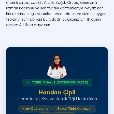
önemli bir parçasıdır. A Life Sağlık Grubu, deneyimli
uzman kadrosu ve ileri tedavi yöntemleriyle beyaz kan
hücrelerinizle ilgili sorunları teşhis etmek ve size en uygun
tedaviyi sunmak için buradadır. Sağlığınız için ilk adımı
atın ve A Life'a başvurun.
TIBBİ ONAYLI (EVIDENCE-BASED)
Handan Çipil
Hematoloji | Kan ve Kemik İliği Hastalıkları
Klinik Doğrulama
Güncel Tıbbi Kılavuzlar