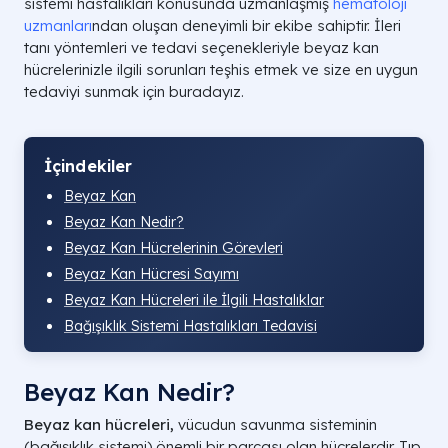
sistemi hastalıkları konusunda uzmanlaşmış
hematoloji
uzmanları
ndan oluşan deneyimli bir ekibe sahiptir. İleri
tanı yöntemleri ve tedavi seçenekleriyle beyaz kan
hücrelerinizle ilgili sorunları teşhis etmek ve size en uygun
tedaviyi sunmak için buradayız.
İçindekiler
Beyaz Kan
Beyaz Kan Nedir?
Beyaz Kan Hücrelerinin Görevleri
Beyaz Kan Hücresi Sayımı
Beyaz Kan Hücreleri ile İlgili Hastalıklar
Bağışıklık Sistemi Hastalıkları Tedavisi
Beyaz Kan Nedir?
Beyaz kan hücreleri,
vücudun savunma sisteminin
(bağışıklık sistemi) önemli bir parçası olan hücrelerdir. Tıp