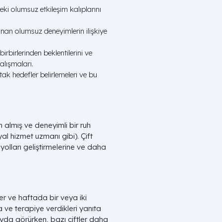
deki olumsuz etkileşim kalıplarını
an olumsuz deneyimlerin ilişkiye
 birbirlerinden beklentilerini ve
alışmaları.
 ortak hedefler belirlemeleri ve bu
im almış ve deneyimli bir ruh
l hizmet uzmanı gibi). Çift
 yolları geliştirmelerine ve daha
er ve haftada bir veya iki
na ve terapiye verdikleri yanıta
ayda görürken, bazı çiftler daha