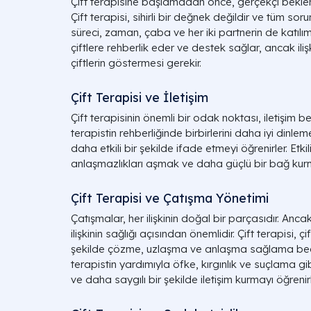
Çift terapisine başlamadan önce, gerçekçi beklen
Çift terapisi, sihirli bir değnek değildir ve tüm so
süreci, zaman, çaba ve her iki partnerin de katılımını
çiftlere rehberlik eder ve destek sağlar, ancak ilişk
çiftlerin göstermesi gerekir.
Çift Terapisi ve İletişim
Çift terapisinin önemli bir odak noktası, iletişim bece
terapistin rehberliğinde birbirlerini daha iyi dinle
daha etkili bir şekilde ifade etmeyi öğrenirler. Etki
anlaşmazlıkları aşmak ve daha güçlü bir bağ kurm
Çift Terapisi ve Çatışma Yönetimi
Çatışmalar, her ilişkinin doğal bir parçasıdır. Ancak
ilişkinin sağlığı açısından önemlidir. Çift terapisi, ç
şekilde çözme, uzlaşma ve anlaşma sağlama beceril
terapistin yardımıyla öfke, kırgınlık ve suçlama 
ve daha saygılı bir şekilde iletişim kurmayı öğrenirl