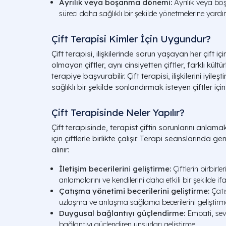
Ayrılık veya boşanma dönemi:
Ayrılık veya boş
süreci daha sağlıklı bir şekilde yönetmelerine yard
Çift Terapisi Kimler İçin Uygundur?
Çift terapisi, ilişkilerinde sorun yaşayan her çift iç
olmayan çiftler, aynı cinsiyetten çiftler, farklı kültü
terapiye başvurabilir. Çift terapisi, ilişkilerini iy
sağlıklı bir şekilde sonlandırmak isteyen çiftler için 
Çift Terapisinde Neler Yapılır?
Çift terapisinde, terapist çiftin sorunlarını anlam
için çiftlerle birlikte çalışır. Terapi seanslarında g
alınır:
İletişim becerilerini geliştirme:
Çiftlerin birbirle
anlamalarını ve kendilerini daha etkili bir şekilde i
Çatışma yönetimi becerilerini geliştirme:
Çatış
uzlaşma ve anlaşma sağlama becerilerini geliştirm
Duygusal bağlantıyı güçlendirme:
Empati, sevg
bağlantıyı güçlendiren unsurları geliştirme.