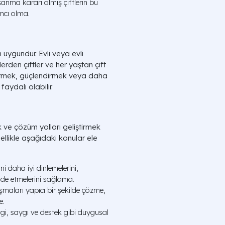
anma kararı almış çiftlerin bu
ımcı olma.
in uygundur. Evli veya evli
rlerden çiftler ve her yaştan çift
ileştirmek, güçlendirmek veya daha
faydalı olabilir.
ak ve çözüm yolları geliştirmek
enellikle aşağıdaki konular ele
rini daha iyi dinlemelerini,
fade etmelerini sağlama.
maları yapıcı bir şekilde çözme,
e.
i, saygı ve destek gibi duygusal