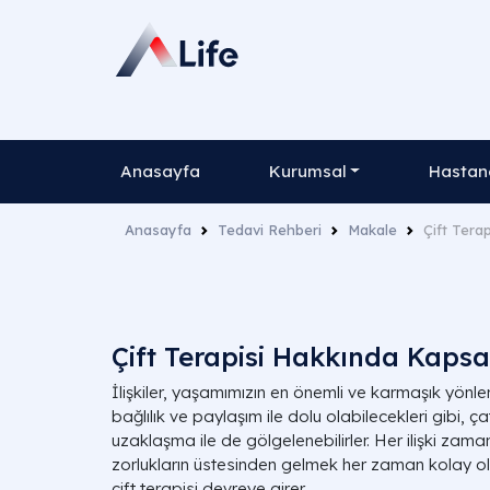
Anasayfa
Kurumsal
Hastane
Anasayfa
Tedavi Rehberi
Makale
Çift Terap
Çift Terapisi Hakkında Kaps
İlişkiler, yaşamımızın en önemli ve karmaşık yönleri
bağlılık ve paylaşım ile dolu olabilecekleri gibi, ça
uzaklaşma ile de gölgelenebilirler. Her ilişki za
zorlukların üstesinden gelmek her zaman kolay o
çift terapisi devreye girer.