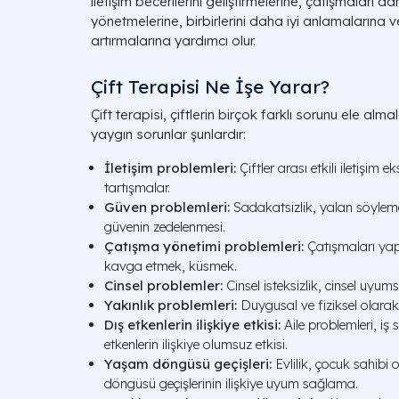
iletişim becerilerini geliştirmelerine, çatışmaları d
yönetmelerine, birbirlerini daha iyi anlamalarına ve
artırmalarına yardımcı olur.
Çift Terapisi Ne İşe Yarar?
Çift terapisi, çiftlerin birçok farklı sorunu ele alma
yaygın sorunlar şunlardır:
İletişim problemleri:
Çiftler arası etkili iletişim e
tartışmalar.
Güven problemleri:
Sadakatsizlik, yalan söyleme
güvenin zedelenmesi.
Çatışma yönetimi problemleri:
Çatışmaları yapı
kavga etmek, küsmek.
Cinsel problemler:
Cinsel isteksizlik, cinsel uyums
Yakınlık problemleri:
Duygusal ve fiziksel olarak
Dış etkenlerin ilişkiye etkisi:
Aile problemleri, iş s
etkenlerin ilişkiye olumsuz etkisi.
Yaşam döngüsü geçişleri:
Evlilik, çocuk sahibi 
döngüsü geçişlerinin ilişkiye uyum sağlama.