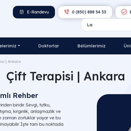
E-Randevu
0 (850) 888 54 33
E
lerimiz
Doktorlar
Bölümlerimiz
Üni
isi | Ankara
Çift Terapisi | Ankara
amlı Rehber
nden biridir. Sevgi, tutku,
tışma, kırgınlık, anlaşmazlık ve
man zaman zorluklar yaşar ve bu
lmayabilir. İşte tam bu noktada