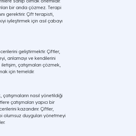
tilere sahip olmak önemlidir.
runları bir anda çözmez. Terapi
 gerektirir. Çift terapisti,
iyi iyileştirmek için asıl çabayı
rilerini geliştirmektir. Çiftler,
meyi, anlamayı ve kendilerini
li iletişim, çatışmaları çözmek,
ak için temeldir.
, çatışmaların nasıl yönetildiği
iftlere çatışmaları yapıcı bir
erini kazandırır. Çiftler,
gibi olumsuz duyguları yönetmeyi
er.