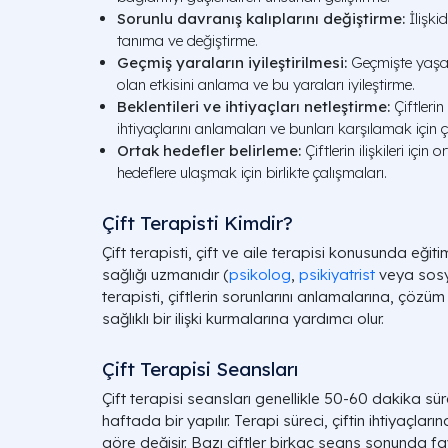
Sorunlu davranış kalıplarını değiştirme:
İlişki
tanıma ve değiştirme.
Geçmiş yaraların iyileştirilmesi:
Geçmişte yaşan
olan etkisini anlama ve bu yaraları iyileştirme.
Beklentileri ve ihtiyaçları netleştirme:
Çiftlerin
ihtiyaçlarını anlamaları ve bunları karşılamak için ç
Ortak hedefler belirleme:
Çiftlerin ilişkileri için
hedeflere ulaşmak için birlikte çalışmaları.
Çift Terapisti Kimdir?
Çift terapisti, çift ve aile terapisi konusunda eğit
sağlığı uzmanıdır (
psikolog
,
psikiyatrist
veya sosya
terapisti, çiftlerin sorunlarını anlamalarına, çözüm
sağlıklı bir ilişki kurmalarına yardımcı olur.
Çift Terapisi Seansları
Çift terapisi seansları genellikle 50-60 dakika sür
haftada bir yapılır. Terapi süreci, çiftin ihtiyaçları
göre değişir. Bazı çiftler birkaç seans sonunda f