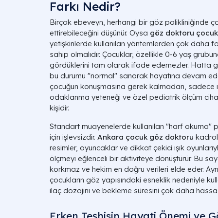
Farkı Nedir?
Birçok ebeveyn, herhangi bir göz polikliniğinde
ettirebileceğini düşünür. Oysa
göz doktoru çocuk
yetişkinlerde kullanılan yöntemlerden çok daha farkl
sahip olmalıdır. Çocuklar, özellikle 0-6 yaş grubun
gördüklerini tam olarak ifade edemezler. Hatta 
bu durumu "normal" sanarak hayatına devam edeb
çocuğun konuşmasına gerek kalmadan, sadece ışık
odaklanma yeteneği ve özel pediatrik ölçüm cihaz
kişidir.
Standart muayenelerde kullanılan "harf okuma" pa
için işlevsizdir.
Ankara çocuk göz doktoru
kadrol
resimler, oyuncaklar ve dikkat çekici ışık oyunları
ölçmeyi eğlenceli bir aktiviteye dönüştürür. Bu
korkmaz ve hekim en doğru verileri elde eder. Ayr
çocukların göz yapısındaki esneklik nedeniyle ku
ilaç dozajını ve bekleme süresini çok daha hassas
Erken Teşhisin Hayati Önemi ve G