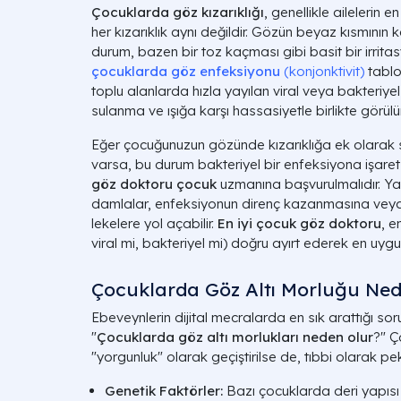
Çocuklarda göz kızarıklığı
, genellikle ailelerin en
her kızarıklık aynı değildir. Gözün beyaz kısmını
durum, bazen bir toz kaçması gibi basit bir irrita
çocuklarda göz enfeksiyonu
(konjonktivit)
tablos
toplu alanlarda hızla yayılan viral veya bakteriy
sulanma ve ışığa karşı hassasiyetle birlikte görülür
Eğer çocuğunuzun gözünde kızarıklığa ek olarak sa
varsa, bu durum bakteriyel bir enfeksiyona işare
göz doktoru çocuk
uzmanına başvurulmalıdır. Yanlı
damlalar, enfeksiyonun direnç kazanmasına veya
lekelere yol açabilir.
En iyi çocuk göz doktoru
, e
viral mi, bakteriyel mi) doğru ayırt ederek en uygu
Çocuklarda Göz Altı Morluğu Ned
Ebeveynlerin dijital mecralarda en sık arattığı sor
"
Çocuklarda göz altı morlukları neden olur
?" 
"yorgunluk" olarak geçiştirilse de, tıbbi olarak pek
Genetik Faktörler:
Bazı çocuklarda deri yapısı