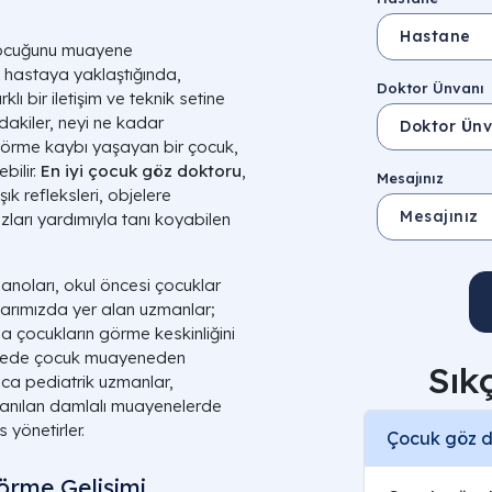
 çocuğunu muayene
hastaya yaklaştığında,
Doktor Ünvanı
ı bir iletişim ve teknik setine
dakiler, neyi ne kadar
görme kaybı yaşayan bir çocuk,
ilir.
En iyi çocuk göz doktoru
,
Mesajınız
 refleksleri, objelere
ları yardımıyla tanı koyabilen
noları, okul öncesi çocuklar
arımızda yer alan uzmanlar;
yla çocukların görme keskinliğini
 sayede çocuk muayeneden
Sık
ıca pediatrik uzmanlar,
llanılan damlalı muayenelerde
 yönetirler.
Çocuk göz do
örme Gelişimi