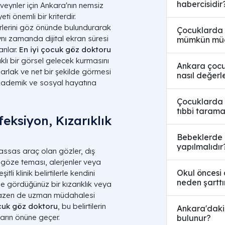
habercisidir
eynler için Ankara'nın nemsiz
i önemli bir kriterdir.
örlerini göz önünde bulundurarak
Çocuklarda g
ı zamanda dijital ekran süresi
mümkün mü
anlar.
En iyi çocuk göz doktoru
klı bir görsel gelecek kurmasını
Ankara çocu
rlak ve net bir şekilde görmesi
nasıl değerl
akademik ve sosyal hayatına
Çocuklarda g
tıbbi tarama
feksiyon, Kızarıklık
Bebeklerde 
yapılmalıdır
assas araç olan gözler, dış
n göze teması, alerjenler veya
Okul öncesi
tli klinik belirtilerle kendini
neden şarttı
 gördüğünüz bir kızarıklık veya
 bazen de uzman müdahalesi
uk göz doktoru
, bu belirtilerin
Ankara'daki 
arın önüne geçer.
bulunur?