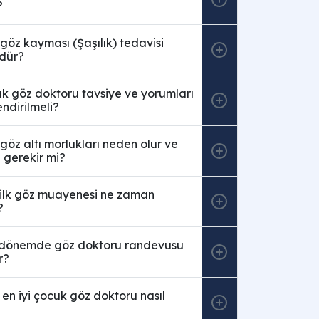
?
öz kayması (Şaşılık) tedavisi
dür?
k göz doktoru tavsiye ve yorumları
endirilmeli?
öz altı morlukları neden olur ve
 gerekir mi?
ilk göz muayenesi ne zaman
?
 dönemde göz doktoru randevusu
r?
en iyi çocuk göz doktoru nasıl