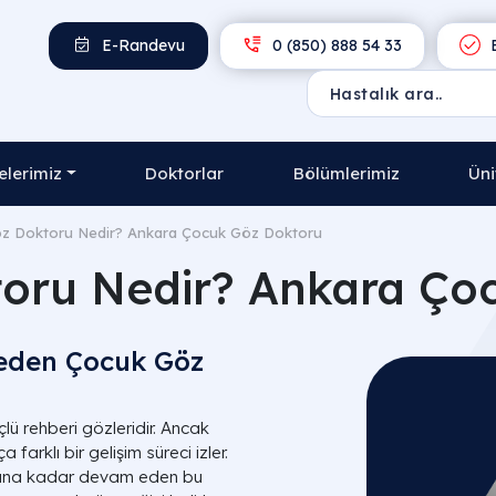
E-Randevu
0 (850) 888 54 33
E
lerimiz
Doktorlar
Bölümlerimiz
Üni
z Doktoru​ Nedir? Ankara Çocuk Göz Doktoru
oru​ Nedir? Ankara Ço
eden Çocuk Göz
ü rehberi gözleridir. Ancak
farklı bir gelişim süreci izler.
şına kadar devam eden bu