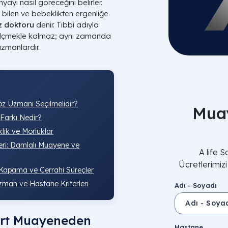
ayı nasıl göreceğini belirler.
 bilen ve bebeklikten ergenliğe
z doktoru
denir. Tıbbi adıyla
 ölçmekle kalmaz; aynı zamanda
zmanlardır.
 Uzmanı Seçilmelidir?
Muay
Farkı Nedir?
klık ve Morluklar
ri: Damlalı Muayene ve
A life 
Ücretlerimiz
Kapama ve Cerrahi Süreçler
man ve Hastane Kriterleri
Adı - Soyadı
dart Muayeneden
Hastane