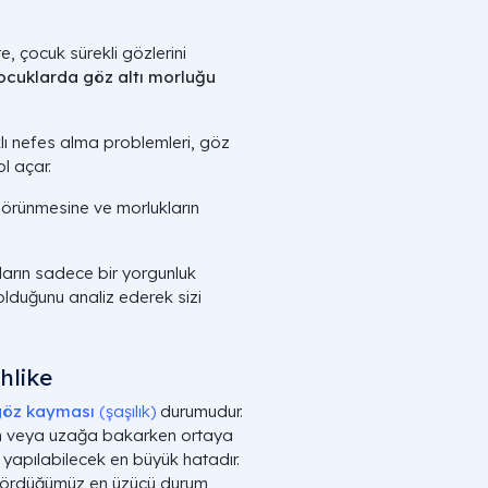
e, çocuk sürekli gözlerini
ocuklarda göz altı morluğu
ı nefes alma problemleri, göz
l açar.
 görünmesine ve morlukların
ların sadece bir yorgunluk
 olduğunu analiz ederek sizi
hlike
göz kayması
(şaşılık)
durumudur.
n veya uzağa bakarken ortaya
 yapılabilecek en büyük hatadır.
ördüğümüz en üzücü durum,