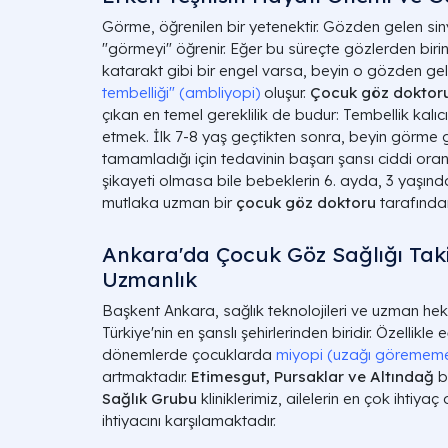
Görme, öğrenilen bir yetenektir. Gözden gelen siny
"görmeyi" öğrenir. Eğer bu süreçte gözlerden bi
katarakt gibi bir engel varsa, beyin o gözden ge
tembelliği" (ambliyopi)
oluşur.
Çocuk göz doktor
çıkan en temel gereklilik de budur: Tembellik ka
etmek. İlk 7-8 yaş geçtikten sonra, beyin görme 
tamamladığı için tedavinin başarı şansı ciddi ora
şikayeti olmasa bile bebeklerin 6. ayda, 3 yaşı
mutlaka uzman bir
çocuk göz doktoru
tarafından
Ankara'da Çocuk Göz Sağlığı Taki
Uzmanlık
Başkent Ankara, sağlık teknolojileri ve uzman he
Türkiye'nin en şanslı şehirlerinden biridir. Özellikle
dönemlerde çocuklarda
miyopi (uzağı göremem
artmaktadır.
Etimesgut, Pursaklar ve Altındağ
b
Sağlık Grubu
kliniklerimiz, ailelerin en çok ihtiyaç
ihtiyacını karşılamaktadır.