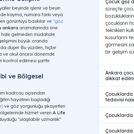
Çocuk göz d
aller beyinde işlenir ve beyin
süreçte çocu
rinde kayma, numara farkı veya
bozuklukları
len görüntüyü baskılar ve
"göz
çocukların 
u ankara
aramalarında öne
teknikleri ku
lıcı hale gelmeden müdahale
kusurlarını t
gelişimini büyük oranda
görmesini sa
nda düşer. Bu yüzden, hiçbir
bir gelişim sü
nda ve okul öncesi dönemde
 kontrol edilmesi şarttır.
Ankara çocu
bi ve Bölgesel
dikkat edilm
kim kadrosu açısından
Çocuklarda g
tedavisi nası
 eğitim hayatının başladığı
e)
ve göz yorgunluğu şikayetleri
ölgelerinde hizmet veren
A Life
Çocuklarda g
 duyduğu "ulaşılabilir uzmanlık"
Çocuklarda g