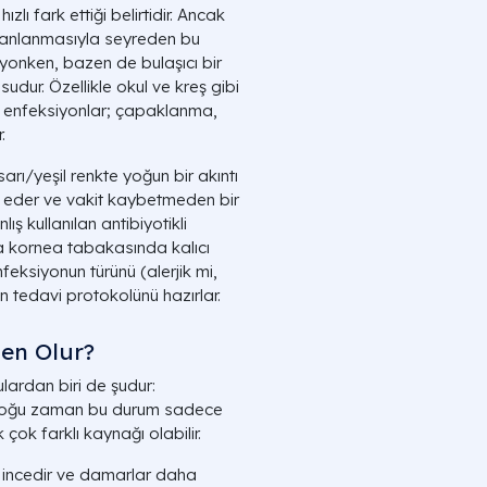
 hızlı fark ettiği belirtidir. Ancak
n kanlanmasıyla seyreden bu
syonken, bazen de bulaşıcı bir
udur. Özellikle okul ve kreş gibi
el enfeksiyonlar; çapaklanma,
.
rı/yeşil renkte yoğun bir akıntı
t eder ve vakit kaybetmeden bir
ş kullanılan antibiyotikli
 kornea tabakasında kalıcı
nfeksiyonun türünü (alerjik mi,
n tedavi protokolünü hazırlar.
en Olur?
ulardan biri de şudur:
Çoğu zaman bu durum sadece
 çok farklı kaynağı olabilir.
 incedir ve damarlar daha