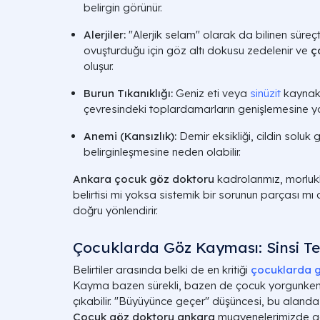
belirgin görünür.
Alerjiler:
"Alerjik selam" olarak da bilinen süreçt
ovuşturduğu için göz altı dokusu zedelenir ve
ç
oluşur.
Burun Tıkanıklığı:
Geniz eti veya
sinüzit
kaynakl
çevresindeki toplardamarların genişlemesine yo
Anemi (Kansızlık):
Demir eksikliği, cildin soluk
belirginleşmesine neden olabilir.
Ankara çocuk göz doktoru
kadrolarımız, morluk
belirtisi mi yoksa sistemik bir sorunun parçası mı
doğru yönlendirir.
Çocuklarda Göz Kayması: Sinsi Te
Belirtiler arasında belki de en kritiği
çocuklarda 
Kayma bazen sürekli, bazen de çocuk yorgunke
çıkabilir. "Büyüyünce geçer" düşüncesi, bu alanda
Çocuk göz doktoru ankara
muayenelerimizde g