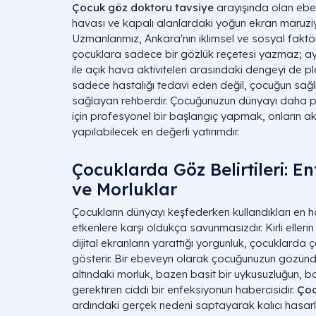
Çocuk göz doktoru tavsiye
arayışında olan ebev
havası ve kapalı alanlardaki yoğun ekran maruziyet
Uzmanlarımız, Ankara'nın iklimsel ve sosyal fakt
çocuklara sadece bir gözlük reçetesi yazmaz; ayn
ile açık hava aktiviteleri arasındaki dengeyi de pl
sadece hastalığı tedavi eden değil, çocuğun sağlı
sağlayan rehberdir. Çocuğunuzun dünyayı daha pa
için profesyonel bir başlangıç yapmak, onların 
yapılabilecek en değerli yatırımdır.
Çocuklarda Göz Belirtileri: En
ve Morluklar
Çocukların dünyayı keşfederken kullandıkları en h
etkenlere karşı oldukça savunmasızdır. Kirli elleri
dijital ekranların yarattığı yorgunluk, çocuklarda çeşi
gösterir. Bir ebeveyn olarak çocuğunuzun gözünde
altındaki morluk, bazen basit bir uykusuzluğun,
gerektiren ciddi bir enfeksiyonun habercisidir.
Çoc
ardındaki gerçek nedeni saptayarak kalıcı hasarl