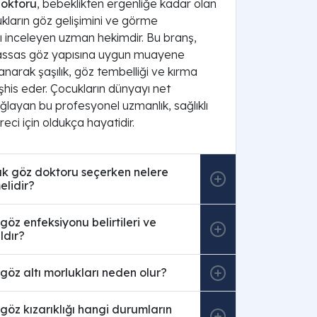
oktoru
, bebeklikten ergenliğe kadar olan
kların göz gelişimini ve görme
nı inceleyen uzman hekimdir. Bu branş,
hassas göz yapısına uygun muayene
llanarak şaşılık, göz tembelliği ve kırma
eşhis eder. Çocukların dünyayı net
ğlayan bu profesyonel uzmanlık, sağlıklı
reci için oldukça hayatidir.
k göz doktoru seçerken nelere
elidir?
öz enfeksiyonu belirtileri ve
ldır?
öz altı morlukları neden olur?
öz kızarıklığı hangi durumların