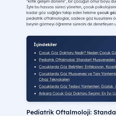
"kritik gelişim dönemi", bir çocuğun ömür boyu düny
İşte bu hassas süreci yöneten, çocuk psikolojisini
kadar göz sağlığını takip eden hekime
çocuk gö
pediatrik oftalmologlar, sadece göz kusurlarını
beynin görmeyi öğrenme sürecini de denetleyen u
İçindekiler
Çocuk Göz Doktoru Nedir? Neden Çocuk Göz
Pediatrik Oftalmoloji: Standart Muayeneden 
Çocuklarda Göz Belirtileri: Enfeksiyon, Kızarı
Çocuklarda Göz Muayenesi ve Tanı Yöntemle
Cihaz Teknolojileri
Çocuklarda Göz Tedavi Yöntemleri: Gözlük, 
Ankara Çocuk Göz Doktoru Seçimi: En İyi Uz
Pediatrik Oftalmoloji: Stan