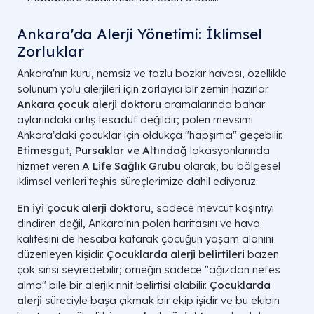
Ankara'da Alerji Yönetimi: İklimsel
Zorluklar
Ankara'nın kuru, nemsiz ve tozlu bozkır havası, özellikle
solunum yolu alerjileri için zorlayıcı bir zemin hazırlar.
Ankara çocuk alerji doktoru
aramalarında bahar
aylarındaki artış tesadüf değildir; polen mevsimi
Ankara'daki çocuklar için oldukça "hapşırtıcı" geçebilir.
Etimesgut, Pursaklar ve Altındağ
lokasyonlarında
hizmet veren
A Life Sağlık Grubu
olarak, bu bölgesel
iklimsel verileri teşhis süreçlerimize dahil ediyoruz.
En iyi çocuk alerji doktoru
, sadece mevcut kaşıntıyı
dindiren değil, Ankara'nın polen haritasını ve hava
kalitesini de hesaba katarak çocuğun yaşam alanını
düzenleyen kişidir.
Çocuklarda alerji belirtileri
bazen
çok sinsi seyredebilir; örneğin sadece "ağızdan nefes
alma" bile bir alerjik rinit belirtisi olabilir.
Çocuklarda
alerji
süreciyle başa çıkmak bir ekip işidir ve bu ekibin