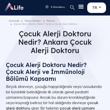
E-Randevu
TR
Anasayfa
Tedavi Rehberi
Makale
Çocuk Alerji Doktoru​ Nedir? Ankara Çocuk Alerji Doktoru​
Çocuk Alerji Doktoru​
Nedir? Ankara Çocuk
Alerji Doktoru​
Çocuk Alerji Doktoru Nedir?
Çocuk Alerji ve İmmünoloji
Bölümü Kapsamı
Birçok ebeveyn, çocuğu hapşırdığında veya vücudunda
bir kızarıklık belirdiğinde ilk olarak genel pediatri
uzmanına başvurur. Ancak bu durum kronikleştiğinde
veya kaynağı belirsiz bir hal aldığında devreye
çocuk
alerji doktoru
girer. Bir hekimin
çocuk alerji uzmanı