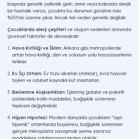
başında genetik yatkınlık gelir; anne veya babada alerjik
bir hastalık varsa, çocukta bu durumun görülme riski
%50'nin üzerine çıkar. Ancak tek neden genetik değildir.
Çocuklarda alerji çeşitleri
ve oluşum nedenleri arasında
çevresel faktörler de devrededir:
Hava Kirliliği ve İklim:
Ankara gibi metropollerde
artan hava kirliliği, deri ve solunum yolu hassasiyetlerini
tetikler.
Ev İçi Ortam:
Ev tozu akarları (mitelar), evcil hayvan
tüyleri ve rutubet kaynaklı küf mantarları.
Beslenme Alışkanlıkları:
İşlenmiş gıdalar ve paketli
ürünlerdeki katkı maddeleri, bağışıklık sisteminin
tepkisini değiştirebilir.
Hijyen Hipotezi:
Modern dünyada çocukların "aşırı
hijyenik" ortamlarda büyümesi, bağışıklık sisteminin
gerçek mikroplarla savaşmak yerine zararsız
maddelere saldırmasına neden olabilir.