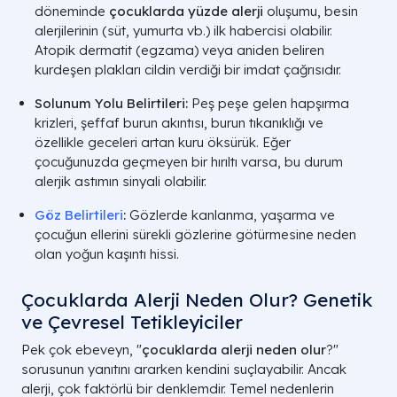
döneminde
çocuklarda yüzde alerji
oluşumu, besin
alerjilerinin (süt, yumurta vb.) ilk habercisi olabilir.
Atopik dermatit (egzama) veya aniden beliren
kurdeşen plakları cildin verdiği bir imdat çağrısıdır.
Solunum Yolu Belirtileri:
Peş peşe gelen hapşırma
krizleri, şeffaf burun akıntısı, burun tıkanıklığı ve
özellikle geceleri artan kuru öksürük. Eğer
çocuğunuzda geçmeyen bir hırıltı varsa, bu durum
alerjik astımın sinyali olabilir.
Göz Belirtileri
:
Gözlerde kanlanma, yaşarma ve
çocuğun ellerini sürekli gözlerine götürmesine neden
olan yoğun kaşıntı hissi.
Çocuklarda Alerji Neden Olur? Genetik
ve Çevresel Tetikleyiciler
Pek çok ebeveyn, "
çocuklarda alerji neden olur
?"
sorusunun yanıtını ararken kendini suçlayabilir. Ancak
alerji, çok faktörlü bir denklemdir. Temel nedenlerin