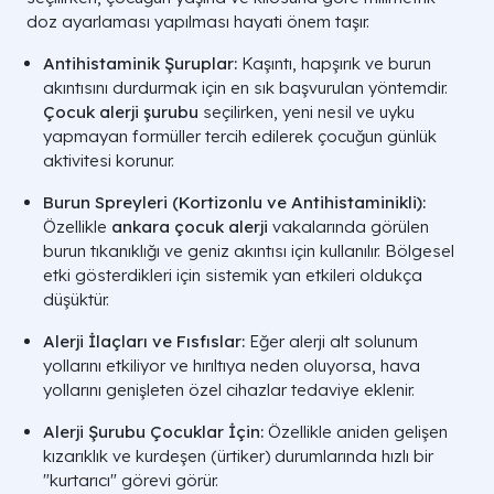
doz ayarlaması yapılması hayati önem taşır.
BELIRTI GRUBU
OLASI TANI
Antihistaminik Şuruplar:
Kaşıntı, hapşırık ve burun
akıntısını durdurmak için en sık başvurulan yöntemdir.
Yüzde Kızarıklık
Besin Alerjisi
Çocuk alerji şurubu
seçilirken, yeni nesil ve uyku
yapmayan formüller tercih edilerek çocuğun günlük
Gece Öksürüğü
Alerjik Astım
aktivitesi korunur.
Hapşırık ve Kaşıntı
Alerjik Rinit
Burun Spreyleri (Kortizonlu ve Antihistaminikli):
Eklem İçi Kaşıntı
Atopik Dermatit
Özellikle
ankara çocuk alerji
vakalarında görülen
burun tıkanıklığı ve geniz akıntısı için kullanılır. Bölgesel
A LIFE SAĞLIK GRUBU | ALERJİ VE İMMÜ
etki gösterdikleri için sistemik yan etkileri oldukça
düşüktür.
Alerji İlaçları ve Fısfıslar:
Eğer alerji alt solunum
yollarını etkiliyor ve hırıltıya neden oluyorsa, hava
yollarını genişleten özel cihazlar tedaviye eklenir.
Alerji Şurubu Çocuklar İçin:
Özellikle aniden gelişen
kızarıklık ve kurdeşen (ürtiker) durumlarında hızlı bir
"kurtarıcı" görevi görür.