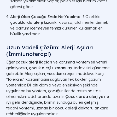
saçları yıkanmalıdır. Saçlar, polenler için birer mıknatıs
görevi görür.
Alerji Olan Çocuğa Evde Ne Yapılmalı?
Özellikle
çocuklarda alerji kızarıklık
varsa, cildi nemlendirmek
ve parfüm içermeyen temizlik ürünleri kullanmak en
büyük yardımdır.
Uzun Vadeli Çözüm: Alerji Aşıları
(İmmiunoterapi)
Eğer
çocuk alerji ilaçları
ve korunma yöntemleri yeterli
gelmiyorsa,
çocuk alerji uzmanı
aşı tedavisini gündeme
getirebilir. Alerji aşıları, vücudun alerjen maddeye karşı
"tolerans" kazanmasını sağlayan tek kökten çözüm
yöntemidir. Dil altı damla veya enjeksiyon şeklinde
uygulanan bu yöntem, çocuğun ileride astım hastası
olma riskini ciddi oranda azaltır.
Çocuklarda alerjiye ne
iyi gelir
dendiğinde, bilimin sunduğu bu en gelişmiş
tedavi yöntemi, uzman bir
çocuk alerji doktoru ankara
rehberliğinde uygulanmalıdır.