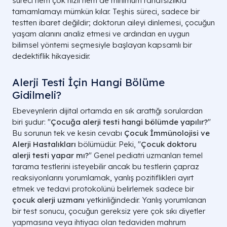
süreci hem çok hızlı hem de minimum rahatsızlıkla
tamamlamayı mümkün kılar. Teşhis süreci, sadece bir
testten ibaret değildir; doktorun aileyi dinlemesi, çocuğun
yaşam alanını analiz etmesi ve ardından en uygun
bilimsel yöntemi seçmesiyle başlayan kapsamlı bir
dedektiflik hikayesidir.
Alerji Testi İçin Hangi Bölüme
Gidilmeli?
Ebeveynlerin dijital ortamda en sık arattığı sorulardan
biri şudur: "
Çocuğa alerji testi hangi bölümde yapılır?
"
Bu sorunun tek ve kesin cevabı
Çocuk İmmünolojisi ve
Alerji Hastalıkları
bölümüdür. Peki, "
Çocuk doktoru
alerji testi yapar mı?
" Genel pediatri uzmanları temel
tarama testlerini isteyebilir ancak bu testlerin çapraz
reaksiyonlarını yorumlamak, yanlış pozitiflikleri ayırt
etmek ve tedavi protokolünü belirlemek sadece bir
çocuk alerji uzmanı
yetkinliğindedir. Yanlış yorumlanan
bir test sonucu, çocuğun gereksiz yere çok sıkı diyetler
yapmasına veya ihtiyacı olan tedaviden mahrum