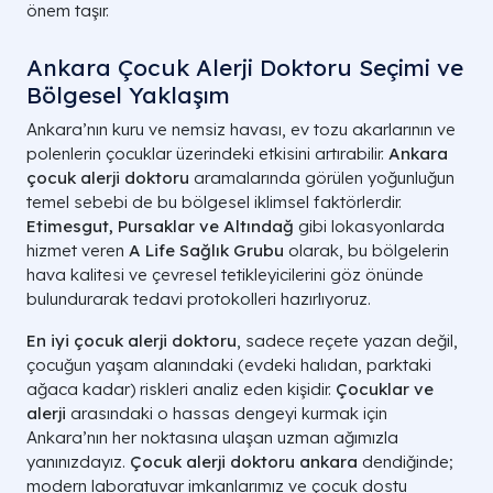
önem taşır.
Ankara Çocuk Alerji Doktoru Seçimi ve
Bölgesel Yaklaşım
Ankara’nın kuru ve nemsiz havası, ev tozu akarlarının ve
polenlerin çocuklar üzerindeki etkisini artırabilir.
Ankara
çocuk alerji doktoru
aramalarında görülen yoğunluğun
temel sebebi de bu bölgesel iklimsel faktörlerdir.
Etimesgut, Pursaklar ve Altındağ
gibi lokasyonlarda
hizmet veren
A Life Sağlık Grubu
olarak, bu bölgelerin
hava kalitesi ve çevresel tetikleyicilerini göz önünde
bulundurarak tedavi protokolleri hazırlıyoruz.
En iyi çocuk alerji doktoru
, sadece reçete yazan değil,
çocuğun yaşam alanındaki (evdeki halıdan, parktaki
ağaca kadar) riskleri analiz eden kişidir.
Çocuklar ve
alerji
arasındaki o hassas dengeyi kurmak için
Ankara’nın her noktasına ulaşan uzman ağımızla
yanınızdayız.
Çocuk alerji doktoru ankara
dendiğinde;
modern laboratuvar imkanlarımız ve çocuk dostu