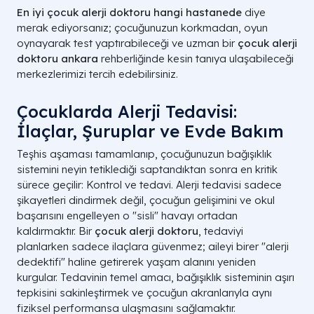
En iyi çocuk alerji doktoru hangi hastanede
diye
merak ediyorsanız; çocuğunuzun korkmadan, oyun
oynayarak test yaptırabileceği ve uzman bir
çocuk alerji
doktoru ankara
rehberliğinde kesin tanıya ulaşabileceği
merkezlerimizi tercih edebilirsiniz.
Çocuklarda Alerji Tedavisi:
İlaçlar, Şuruplar ve Evde Bakım
Teşhis aşaması tamamlanıp, çocuğunuzun bağışıklık
sistemini neyin tetiklediği saptandıktan sonra en kritik
sürece geçilir: Kontrol ve tedavi. Alerji tedavisi sadece
şikayetleri dindirmek değil, çocuğun gelişimini ve okul
başarısını engelleyen o "sisli" havayı ortadan
kaldırmaktır. Bir
çocuk alerji doktoru
, tedaviyi
planlarken sadece ilaçlara güvenmez; aileyi birer "alerji
dedektifi" haline getirerek yaşam alanını yeniden
kurgular. Tedavinin temel amacı, bağışıklık sisteminin aşırı
tepkisini sakinleştirmek ve çocuğun akranlarıyla aynı
fiziksel performansa ulaşmasını sağlamaktır.