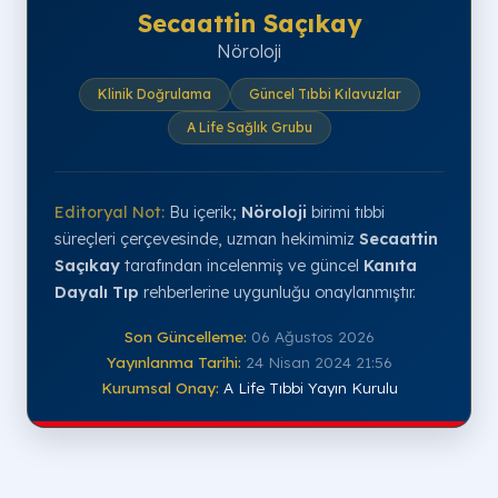
Secaattin Saçıkay
Nöroloji
Klinik Doğrulama
Güncel Tıbbi Kılavuzlar
A Life Sağlık Grubu
Editoryal Not:
Bu içerik;
Nöroloji
birimi tıbbi
süreçleri çerçevesinde, uzman hekimimiz
Secaattin
Saçıkay
tarafından incelenmiş ve güncel
Kanıta
Dayalı Tıp
rehberlerine uygunluğu onaylanmıştır.
Son Güncelleme:
06 Ağustos 2026
Yayınlanma Tarihi:
24 Nisan 2024 21:56
Kurumsal Onay:
A Life Tıbbi Yayın Kurulu