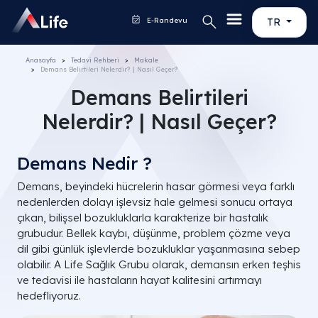
E-Randevu
TR
Anasayfa
Tedavi Rehberi
Makale
Demans Belirtileri Nelerdir? | Nasıl Geçer?
Demans Belirtileri
Nelerdir? | Nasıl Geçer?
Demans Nedir ?
Demans, beyindeki hücrelerin hasar görmesi veya farklı
nedenlerden dolayı işlevsiz hale gelmesi sonucu ortaya
çıkan, bilişsel bozukluklarla karakterize bir hastalık
grubudur. Bellek kaybı, düşünme, problem çözme veya
dil gibi günlük işlevlerde bozukluklar yaşanmasına sebep
olabilir. A Life Sağlık Grubu olarak, demansın erken teşhis
ve tedavisi ile hastaların hayat kalitesini artırmayı
hedefliyoruz.