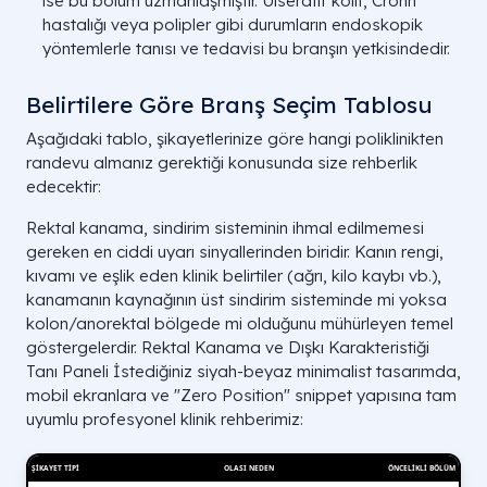
ise bu bölüm uzmanlaşmıştır. Ülseratif kolit, Crohn
hastalığı veya polipler gibi durumların endoskopik
yöntemlerle tanısı ve tedavisi bu branşın yetkisindedir.
Belirtilere Göre Branş Seçim Tablosu
Aşağıdaki tablo, şikayetlerinize göre hangi poliklinikten
randevu almanız gerektiği konusunda size rehberlik
edecektir:
Rektal kanama, sindirim sisteminin ihmal edilmemesi
gereken en ciddi uyarı sinyallerinden biridir. Kanın rengi,
kıvamı ve eşlik eden klinik belirtiler (ağrı, kilo kaybı vb.),
kanamanın kaynağının üst sindirim sisteminde mi yoksa
kolon/anorektal bölgede mi olduğunu mühürleyen temel
göstergelerdir. Rektal Kanama ve Dışkı Karakteristiği
Tanı Paneli İstediğiniz siyah-beyaz minimalist tasarımda,
mobil ekranlara ve "Zero Position" snippet yapısına tam
uyumlu profesyonel klinik rehberimiz: