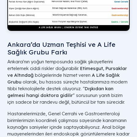
Ankara’da Uzman Teşhisi ve A Life
Sağlık Grubu Farkı
Ankara'nın yoğun temposunda sağlık şikayetlerini
ertelemek ciddi riskler doğurabilir.
Etimesgut, Pursaklar
ve Altındağ
bölgelerinde hizmet veren
A Life Sağlık
Grubu
olarak, bu hassas süreçte hastalarımıza modern
tıbbi teknolojilerle destek oluyoruz. "
Dışkıdan kan
gelmesi hangi doktora gidilir
" sorusunun yanıtı bizim
için sadece bir randevu değil, bütüncül bir tanı sürecidir.
Hastanelerimizde, Genel Cerrahi ve Gastroenteroloji
TANI YÖNTEMI
İNCELENEN BÖLGE
birimlerimizin koordineli çalışması sayesinde kanamanın
kaynağını saniyeler içinde saptayabiliyoruz. Anal bölge
Rektal Muayene
Makat girişi ve rektumun son bölümü.
muayenelerinden ileri endoskopik görüntülemelere kadar