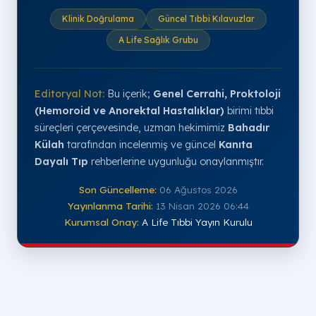
Klinik Doğrulama
Güncel Tıbbi Kılavuzlar
A Life Sağlık Grubu
Editoryal Not:
Bu içerik;
Genel Cerrahi, Proktoloji
(Hemoroid ve Anorektal Hastalıklar)
birimi tıbbi
süreçleri çerçevesinde, uzman hekimimiz
Bahadır
Külah
tarafından incelenmiş ve güncel
Kanıta
Dayalı Tıp
rehberlerine uygunluğu onaylanmıştır.
Son Güncelleme:
06 Ağustos 2026
Yayınlanma Tarihi:
13 Nisan 2026 06:44
Kurumsal Onay:
A Life Tıbbi Yayın Kurulu