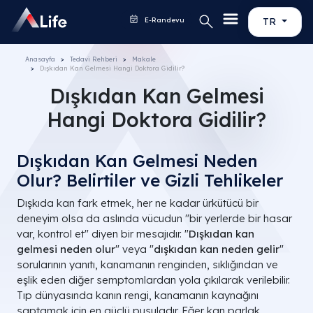
E-Randevu
TR
Anasayfa
Tedavi Rehberi
Makale
Dışkıdan Kan Gelmesi Hangi Doktora Gidilir?
Dışkıdan Kan Gelmesi
Hangi Doktora Gidilir?
Dışkıdan Kan Gelmesi Neden
Olur? Belirtiler ve Gizli Tehlikeler
Dışkıda kan fark etmek, her ne kadar ürkütücü bir
deneyim olsa da aslında vücudun "bir yerlerde bir hasar
var, kontrol et" diyen bir mesajıdır. "
Dışkıdan kan
gelmesi neden olur
" veya "
dışkıdan kan neden gelir
"
sorularının yanıtı, kanamanın renginden, sıklığından ve
eşlik eden diğer semptomlardan yola çıkılarak verilebilir.
Tıp dünyasında kanın rengi, kanamanın kaynağını
saptamak için en güçlü pusuladır. Eğer kan parlak