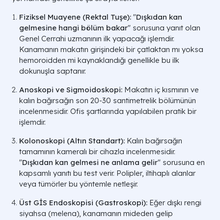
Fiziksel Muayene (Rektal Tuşe):
"
Dışkıdan kan
gelmesine hangi bölüm bakar
" sorusuna yanıt olan
Genel Cerrahi uzmanının ilk yapacağı işlemdir.
Kanamanın makatın girişindeki bir çatlaktan mı yoksa
hemoroidden mi kaynaklandığı genellikle bu ilk
dokunuşla saptanır.
Anoskopi ve Sigmoidoskopi:
Makatın iç kısmının ve
kalın bağırsağın son 20-30 santimetrelik bölümünün
incelenmesidir. Ofis şartlarında yapılabilen pratik bir
işlemdir.
Kolonoskopi (Altın Standart):
Kalın bağırsağın
tamamının kameralı bir cihazla incelenmesidir.
"
Dışkıdan kan gelmesi ne anlama gelir
" sorusuna en
kapsamlı yanıtı bu test verir. Polipler, iltihaplı alanlar
veya tümörler bu yöntemle netleşir.
Üst GİS Endoskopisi (Gastroskopi):
Eğer dışkı rengi
siyahsa (melena), kanamanın mideden gelip