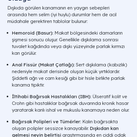
Dışkıda görülen kanamanın en yaygın sebepleri
arasında hem selim (iyi huylu) durumlar hem de acil
müdahale gerektiren tablolar bulunur:
Hemoroid (Basur):
Makat bölgesindeki damarların
şişmesi sonucu oluşur. Genellikle dışkılama sonrası
tuvalet kağıdında veya dışkı yüzeyinde parlak kırmızı
kan görülür.
Anal Fissür (Makat Çatlağı):
Sert dışkılama (kabızlık)
nedeniyle makat derisinde oluşan küçük yırtıklardır.
Şiddetli ağrı ve cam kesiği gibi bir hisle birlikte parlak
kanama tipiktir.
İltihabi Bağırsak Hastalıkları (IBH):
Ülseratif kolit ve
Crohn gibi hastalıklar bağırsak duvarında kronik hasar
yaratarak kanlı ishal ve mukuslu kanamaya neden olur.
Bağırsak Polipleri ve Tümörler:
Kalın bağırsakta
oluşan polipler sessizce kanayabilir.
Dışkıdan kan
gelmesi neyin belirtisi
araştırmasında en ciddi odak