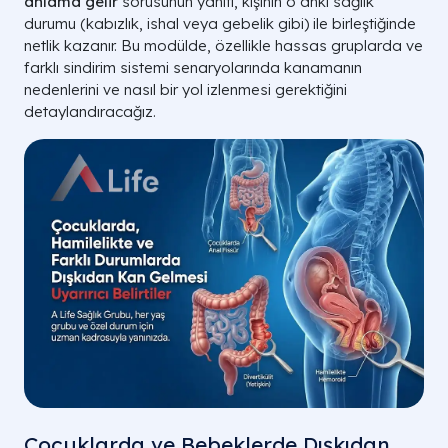
anlama gelir
sorusunun yanıtı,
kişinin o anki sağlık
durumu (kabızlık,
ishal veya gebelik gibi) ile birleştiğinde
netlik kazanır.
Bu modülde,
özellikle hassas gruplarda ve
farklı sindirim sistemi senaryolarında kanamanın
nedenlerini ve nasıl bir yol izlenmesi gerektiğini
detaylandıracağız.
KANIN RENGI
TIBBI KARŞILIĞI
Parlak Kırmızı
Hematokezya
Vişne Çürüğü
Hematokezya
Siyah / Katran
Melena
Çocuklarda ve Bebeklerde Dışkıdan
Gözle Görülmeyen
Gizli Kan