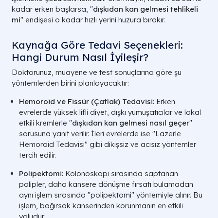
kadar erken başlarsa, "
dışkıdan kan gelmesi tehlikeli
Ağrısız, kan dışkıya homojen dağılmış
mi
" endişesi o kadar hızlı yerini huzura bırakır.
Normal Rutinde
olabilir.
Kaynağa Göre Tedavi Seçenekleri:
Hamilelikte
Parlak kırmızı, dışkılama sırasında zorlanma
Hangi Durum Nasıl İyileşir?
A LIFE SAĞLIK GRUBU | KOLOREKTAL 
Doktorunuz, muayene ve test sonuçlarına göre şu
yöntemlerden birini planlayacaktır:
Hemoroid ve Fissür (Çatlak) Tedavisi:
Erken
evrelerde yüksek lifli diyet, dışkı yumuşatıcılar ve lokal
etkili kremlerle "
dışkıdan kan gelmesi nasıl geçer
"
sorusuna yanıt verilir. İleri evrelerde ise "Lazerle
Hemoroid Tedavisi" gibi dikişsiz ve acısız yöntemler
tercih edilir.
Polipektomi:
Kolonoskopi sırasında saptanan
polipler, daha kansere dönüşme fırsatı bulamadan
aynı işlem sırasında "polipektomi" yöntemiyle alınır. Bu
işlem, bağırsak kanserinden korunmanın en etkili
yoludur.