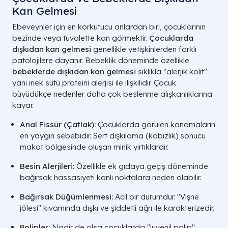
Kan Gelmesi
SİNDİRİM SİSTEMİ TANI VE TAKİP 
Ebeveynler için en korkutucu anlardan biri,
çocuklarının
bezinde veya tuvalette kan görmektir.
Çocuklarda
dışkıdan kan gelmesi
genellikle yetişkinlerden farklı
patolojilere dayanır.
Bebeklik döneminde özellikle
bebeklerde dışkıdan kan gelmesi
sıklıkla "alerjik kolit"
yani inek sütü proteini alerjisi ile ilişkilidir.
Çocuk
büyüdükçe nedenler daha çok beslenme alışkanlıklarına
kayar.
Anal Fissür (Çatlak):
Çocuklarda görülen kanamaların
en yaygın sebebidir.
Sert dışkılama (kabızlık) sonucu
makat bölgesinde oluşan minik yırtıklardır.
Besin Alerjileri:
Özellikle ek gıdaya geçiş döneminde
bağırsak hassasiyeti kanlı noktalara neden olabilir.
Bağırsak Düğümlenmesi:
Acil bir durumdur.
"Vişne
jölesi" kıvamında dışkı ve şiddetli ağrı ile karakterizedir.
Polipler:
Nadir de olsa çocuklarda "juvenil polip"