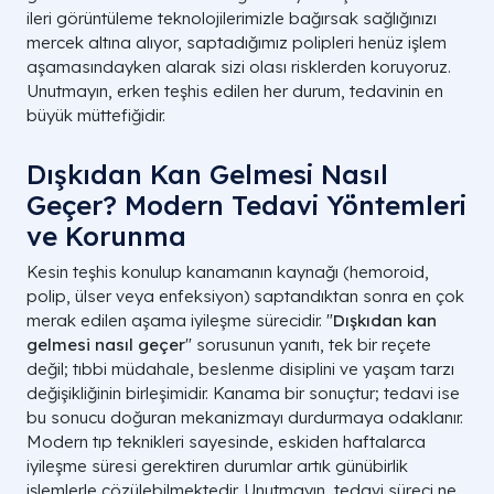
ileri görüntüleme teknolojilerimizle bağırsak sağlığınızı
mercek altına alıyor, saptadığımız polipleri henüz işlem
aşamasındayken alarak sizi olası risklerden koruyoruz.
Unutmayın, erken teşhis edilen her durum, tedavinin en
büyük müttefiğidir.
Dışkıdan Kan Gelmesi Nasıl
Geçer? Modern Tedavi Yöntemleri
ve Korunma
Kesin teşhis konulup kanamanın kaynağı (hemoroid,
polip, ülser veya enfeksiyon) saptandıktan sonra en çok
merak edilen aşama iyileşme sürecidir. "
Dışkıdan kan
gelmesi nasıl geçer
" sorusunun yanıtı, tek bir reçete
değil; tıbbi müdahale, beslenme disiplini ve yaşam tarzı
değişikliğinin birleşimidir. Kanama bir sonuçtur; tedavi ise
DURUM
KANIN KARAKTERI
bu sonucu doğuran mekanizmayı durdurmaya odaklanır.
Modern tıp teknikleri sayesinde, eskiden haftalarca
Kabızlık Anında
Parlak kırmızı, dışkı yüzeyinde veya kağıtta
iyileşme süresi gerektiren durumlar artık günübirlik
işlemlerle çözülebilmektedir. Unutmayın, tedavi süreci ne
İshal Anında
Dışkıyla karışık, mukus ve ağrı eşlik edebilir