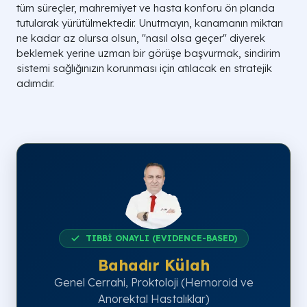
tüm süreçler, mahremiyet ve hasta konforu ön planda
Anoskopi
Makat kanalı ve iç doku yüzeyi.
tutularak yürütülmektedir. Unutmayın, kanamanın miktarı
ne kadar az olursa olsun, "nasıl olsa geçer" diyerek
Kolonoskopi
Kalın bağırsağın (kolon) tamamı.
beklemek yerine uzman bir görüşe başvurmak, sindirim
Gastroskopi
Yemek borusu, Mide, Onikiparmak b.
sistemi sağlığınızın korunması için atılacak en stratejik
adımdır.
SİNDİRİM SİSTEMİ TANI VE TEDAVİ
TIBBİ ONAYLI (EVIDENCE-BASED)
Bahadır Külah
Genel Cerrahi, Proktoloji (Hemoroid ve
Anorektal Hastalıklar)