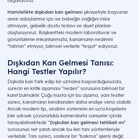
uyguluyoruz.
Hamilelikte dışkıdan kan gelmesi
şikayetiyle başvuran
anne adaylarımız için ise bebeğin sağlığını riske
atmayan, gebelik dostu tedavi ve diyet planları
oluşturuyoruz. Başkentteki modern laboratuvar ve
görüntüleme imkanlarımızla, kanamanın nedenini
"tahmin" etmiyor, bilimsel verilerle "tespit" ediyoruz.
Dışkıdan Kan Gelmesi Tanısı:
Hangi Testler Yapılır?
Dışkıda kan fark edip bir uzmana başvurduğunuzda,
sürecin en kritik aşaması "neden" sorusuna bilimsel bir
kanıt bulmaktır. Çoğu hasta için bu aşama, yani testler
süreci, kanamanın kendisinden daha endişe verici olabilir.
Ancak modern tıp, sindirim sisteminin en ücra köşelerini
bile yüksek çözünürlüklü kameralarla saniyeler içinde
tarayabilmektedir. "
Dışkıdan kan gelmesi tehlikeli mi
"
sorusunun net yanıtı ancak bu ileri tanı yöntemleriyle
verilebilir. Tanı süreci, sadece bir "bakma" işlemi değil;