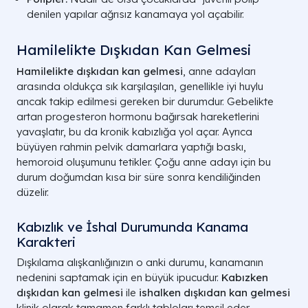
denilen yapılar ağrısız kanamaya yol açabilir.
Hamilelikte Dışkıdan Kan Gelmesi
Hamilelikte dışkıdan kan gelmesi
,
anne adayları
arasında oldukça sık karşılaşılan,
genellikle iyi huylu
ancak takip edilmesi gereken bir durumdur.
Gebelikte
artan progesteron hormonu bağırsak hareketlerini
yavaşlatır,
bu da kronik kabızlığa yol açar.
Ayrıca
büyüyen rahmin pelvik damarlara yaptığı baskı,
hemoroid oluşumunu tetikler.
Çoğu anne adayı için bu
durum doğumdan kısa bir süre sonra kendiliğinden
düzelir.
Kabızlık ve İshal Durumunda Kanama
Karakteri
Dışkılama alışkanlığınızın o anki durumu,
kanamanın
nedenini saptamak için en büyük ipucudur.
Kabızken
dışkıdan kan gelmesi
ile
ishalken dışkıdan kan gelmesi
klinik olarak tamamen farklı tabloları temsil eder.