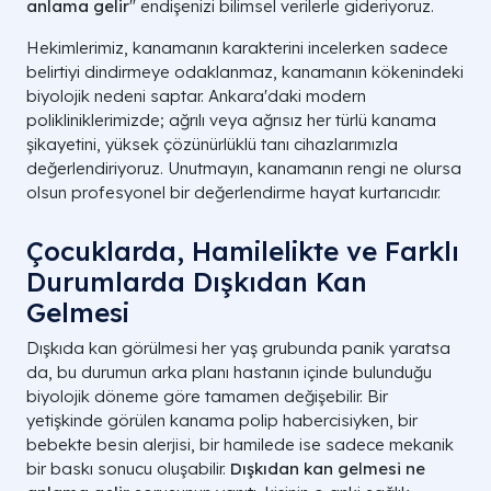
anlama gelir
" endişenizi bilimsel verilerle gideriyoruz.
Hekimlerimiz, kanamanın karakterini incelerken sadece
belirtiyi dindirmeye odaklanmaz, kanamanın kökenindeki
biyolojik nedeni saptar. Ankara'daki modern
polikliniklerimizde; ağrılı veya ağrısız her türlü kanama
şikayetini, yüksek çözünürlüklü tanı cihazlarımızla
değerlendiriyoruz. Unutmayın, kanamanın rengi ne olursa
olsun profesyonel bir değerlendirme hayat kurtarıcıdır.
Çocuklarda, Hamilelikte ve Farklı
Durumlarda Dışkıdan Kan
Gelmesi
Dışkıda kan görülmesi her yaş grubunda panik yaratsa
da,
bu durumun arka planı hastanın içinde bulunduğu
biyolojik döneme göre tamamen değişebilir.
Bir
yetişkinde görülen kanama polip habercisiyken,
bir
bebekte besin alerjisi,
bir hamilede ise sadece mekanik
bir baskı sonucu oluşabilir.
Dışkıdan kan gelmesi ne