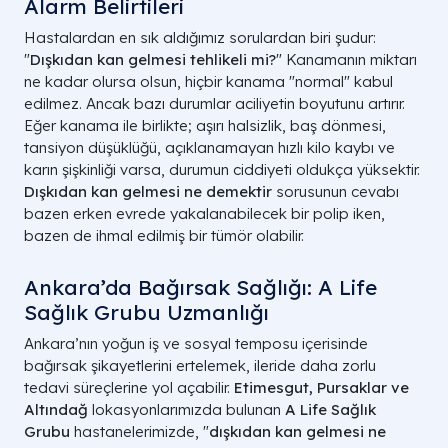
Alarm Belirtileri
Hastalardan en sık aldığımız sorulardan biri şudur:
"
Dışkıdan kan gelmesi tehlikeli mi?
" Kanamanın miktarı
ne kadar olursa olsun, hiçbir kanama "normal" kabul
edilmez. Ancak bazı durumlar aciliyetin boyutunu artırır.
Eğer kanama ile birlikte; aşırı halsizlik, baş dönmesi,
tansiyon düşüklüğü, açıklanamayan hızlı kilo kaybı ve
karın şişkinliği varsa, durumun ciddiyeti oldukça yüksektir.
Dışkıdan kan gelmesi ne demektir
sorusunun cevabı
bazen erken evrede yakalanabilecek bir polip iken,
bazen de ihmal edilmiş bir tümör olabilir.
Ankara’da Bağırsak Sağlığı: A Life
Sağlık Grubu Uzmanlığı
Ankara’nın yoğun iş ve sosyal temposu içerisinde
bağırsak şikayetlerini ertelemek, ileride daha zorlu
tedavi süreçlerine yol açabilir.
Etimesgut, Pursaklar ve
Altındağ
lokasyonlarımızda bulunan
A Life Sağlık
Grubu
hastanelerimizde, "
dışkıdan kan gelmesi ne