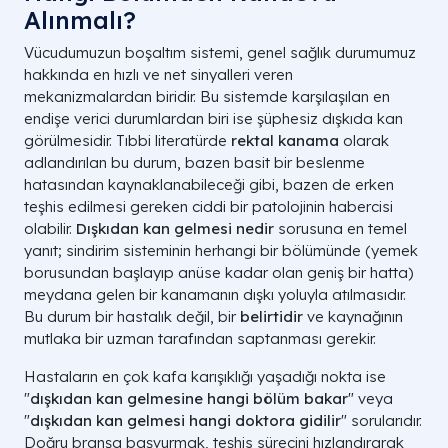
Alınmalı?
Vücudumuzun boşaltım sistemi, genel sağlık durumumuz
hakkında en hızlı ve net sinyalleri veren
mekanizmalardan biridir. Bu sistemde karşılaşılan en
endişe verici durumlardan biri ise şüphesiz dışkıda kan
görülmesidir. Tıbbi literatürde
rektal kanama
olarak
adlandırılan bu durum, bazen basit bir beslenme
hatasından kaynaklanabileceği gibi, bazen de erken
teşhis edilmesi gereken ciddi bir patolojinin habercisi
olabilir.
Dışkıdan kan gelmesi nedir
sorusuna en temel
yanıt; sindirim sisteminin herhangi bir bölümünde (yemek
borusundan başlayıp anüse kadar olan geniş bir hatta)
meydana gelen bir kanamanın dışkı yoluyla atılmasıdır.
Bu durum bir hastalık değil, bir
belirtidir
ve kaynağının
mutlaka bir uzman tarafından saptanması gerekir.
Hastaların en çok kafa karışıklığı yaşadığı nokta ise
"
dışkıdan kan gelmesine hangi bölüm bakar
" veya
"
dışkıdan kan gelmesi hangi doktora gidilir
" sorularıdır.
Doğru branşa başvurmak, teşhis sürecini hızlandırarak