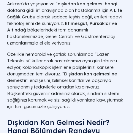
Ankara’da yaşayan ve "
dışkıdan kan gelmesi hangi
doktora gidilir
" arayışında olan hastalarımız için
A Life
Sağlık Grubu
olarak sadece teşhis değil, en ileri tedavi
teknolojilerini de sunuyoruz.
Etimesgut, Pursaklar ve
Altındağ
bölgelerindeki tam donanımlı
hastanelerimizde, Genel Cerrahi ve Gastroenteroloji
uzmanlarımızla el ele veriyoruz.
Özellikle hemoroid ve çatlak sorunlarında "Lazer
Teknolojisi" kullanarak hastalarımızı aynı gün taburcu
ediyor, kolonoskopik işlemlerle poliplerinizi kansere
dönüşmeden temizliyoruz. "
Dışkıdan kan gelmesi ne
demektir
" endişesini, bilimsel kanıtlar ve başarıyla
sonuçlanmış tedavilerle ortadan kaldırıyoruz.
Başkentteki güvenilir adresiniz olarak, sindirim sistemi
sağlığınızı korumak ve sizi sağlıklı yarınlara kavuşturmak
için tüm gücümüzle çalışıyoruz.
Dışkıdan Kan Gelmesi Nedir?
Hangi Bölümden Randevu