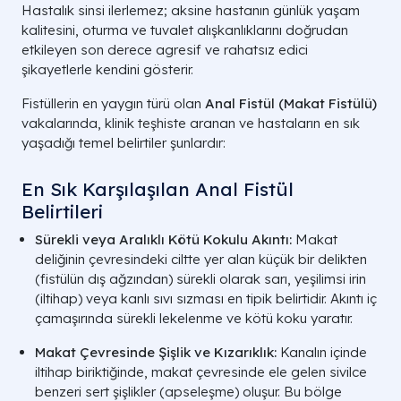
Hastalık sinsi ilerlemez; aksine hastanın günlük yaşam
kalitesini, oturma ve tuvalet alışkanlıklarını doğrudan
etkileyen son derece agresif ve rahatsız edici
şikayetlerle kendini gösterir.
Fistüllerin en yaygın türü olan
Anal Fistül (Makat Fistülü)
vakalarında, klinik teşhiste aranan ve hastaların en sık
yaşadığı temel belirtiler şunlardır:
En Sık Karşılaşılan Anal Fistül
Belirtileri
Sürekli veya Aralıklı Kötü Kokulu Akıntı:
Makat
deliğinin çevresindeki ciltte yer alan küçük bir delikten
(fistülün dış ağzından) sürekli olarak sarı, yeşilimsi irin
(iltihap) veya kanlı sıvı sızması en tipik belirtidir. Akıntı iç
çamaşırında sürekli lekelenme ve kötü koku yaratır.
Makat Çevresinde Şişlik ve Kızarıklık:
Kanalın içinde
iltihap biriktiğinde, makat çevresinde ele gelen sivilce
benzeri sert şişlikler (apseleşme) oluşur. Bu bölge