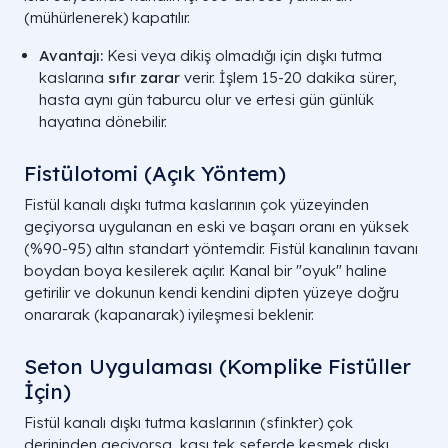
(mühürlenerek) kapatılır.
Avantajı:
Kesi veya dikiş olmadığı için dışkı tutma
kaslarına
sıfır zarar
verir. İşlem 15-20 dakika sürer,
hasta aynı gün taburcu olur ve ertesi gün günlük
hayatına dönebilir.
Fistülotomi (Açık Yöntem)
Fistül kanalı dışkı tutma kaslarının çok yüzeyinden
geçiyorsa uygulanan en eski ve başarı oranı en yüksek
(%90-95) altın standart yöntemdir. Fistül kanalının tavanı
boydan boya kesilerek açılır. Kanal bir "oyuk" haline
getirilir ve dokunun kendi kendini dipten yüzeye doğru
onararak (kapanarak) iyileşmesi beklenir.
Seton Uygulaması (Komplike Fistüller
İçin)
Fistül kanalı dışkı tutma kaslarının (sfinkter) çok
derininden geçiyorsa, kası tek seferde kesmek dışkı