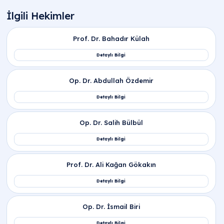
Sıkça Sorulan Sorular
Fistül ne demek ve fistül nedir tıp?
Fistül ne demek
: İçi boşluklu iki organın veya bir iç
organ ile derinin normal dışı bir şekilde tünelleşere
birleşmesidir.
Fistül nedir tıp
: Vücudun enfeksiyona
karşı oluşturduğu apse sıvısının, kendine en yakın
dokuyu eriterek dışarıya doğru açtığı patolojik ve
kronikleşmiş bir boşaltım kanalıdır.