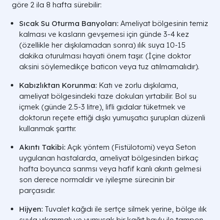
göre 2 ila 8 hafta sürebilir:
Sıcak Su Oturma Banyoları:
Ameliyat bölgesinin temiz
kalması ve kasların gevşemesi için günde 3-4 kez
(özellikle her dışkılamadan sonra) ılık suya 10-15
dakika oturulması hayati önem taşır. (İçine doktor
aksini söylemedikçe baticon veya tuz atılmamalıdır).
Kabızlıktan Korunma:
Katı ve zorlu dışkılama,
ameliyat bölgesindeki taze dokuları yırtabilir. Bol su
içmek (günde 2.5-3 litre), lifli gıdalar tüketmek ve
doktorun reçete ettiği dışkı yumuşatıcı şurupları düzenli
kullanmak şarttır.
Akıntı Takibi:
Açık yöntem (Fistülotomi) veya Seton
uygulanan hastalarda, ameliyat bölgesinden birkaç
hafta boyunca sarımsı veya hafif kanlı akıntı gelmesi
son derece normaldir ve iyileşme sürecinin bir
parçasıdır.
Hijyen:
Tuvalet kağıdı ile sertçe silmek yerine, bölge ılık
suyla yıkanmalı ve yumuşak bir kağıt havlu ile tampon