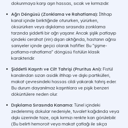
dokunmaya karşı aşırı hassas, sıcak ve kırmızıdır.
Ağrı Döngüsü (Zonklama ve Rahatlama):
İltihap
kanal içinde biriktiğinde otururken, yürürken,
öksürürken veya dışkılama sırasında zonklama
tarzında şiddetli bir ağrı yaşanır. Ancak şişlik patlayıp
içindeki cerahat (irin) dışarı aktığında, hastanın ağrısı
saniyeler içinde geçici olarak hafifler. Bu "şişme-
patlama-rahatlama" döngüsü fistülün klasik
karakteridir.
Şiddetli Kaşıntı ve Cilt Tahrişi (Pruritus Ani):
Fistül
kanalından sızan asidik iltihap ve dışkı partikülleri,
makat çevresindeki hassas cildi yakarak tahriş eder.
Bu durum dayanılmaz kaşıntılara ve pişik benzeri
döküntülere neden olur.
Dışkılama Sırasında Kanama:
Tünel içindeki
zedelenmiş dokular nedeniyle, tuvalet kağıdında veya
dışkı üzerinde taze, açık kırmızı renkte kan görülebilir.
(Bu belirti hemoroit veya makat çatlağı ile sıkça