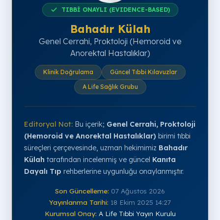
TIBBİ ONAYLI (EVIDENCE-BASED)
Bahadır Külah
Genel Cerrahi, Proktoloji (Hemoroid ve
Anorektal Hastalıklar)
Klinik Doğrulama
Güncel Tıbbi Kılavuzlar
A Life Sağlık Grubu
Editoryal Not:
Bu içerik;
Genel Cerrahi, Proktoloji
(Hemoroid ve Anorektal Hastalıklar)
birimi tıbbi
süreçleri çerçevesinde, uzman hekimimiz
Bahadır
Külah
tarafından incelenmiş ve güncel
Kanıta
Dayalı Tıp
rehberlerine uygunluğu onaylanmıştır.
Son Güncelleme:
07 Ağustos 2026
Yayınlanma Tarihi:
18 Ekim 2025 14:27
Kurumsal Onay:
A Life Tıbbi Yayın Kurulu