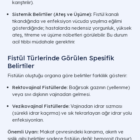
karıştırılır).
Sistemik Belirtiler (Ateş ve Üşüme):
Fistül kanalı
tıkandığında ve enfeksiyon vücuda yayılma eğilimi
gösterdiğinde; hastalarda nedensiz yorgunluk, yüksek
ateş, titreme ve üşüme nöbetleri görülebilir. Bu durum
acil tıbbi müdahale gerektirir.
Fistül Türlerinde Görülen Spesifik
Belirtiler
Fistülün oluştuğu organa göre belirtiler farklılık gösterir:
Rektovajinal Fistüllerde:
Bağırsak gazının (yellenme)
veya sıvı dışkının vajinadan gelmesi.
Vezikovajinal Fistüllerde:
Vajinadan idrar sızması
(sürekli idrar kaçırma) ve sık tekrarlayan ağır idrar yolu
enfeksiyonları.
Önemli Uyarı:
Makat çevresindeki kanama, akıntı ve
şişlik gibi belirtiler sadece fistülün değil; hemoroit (basur),