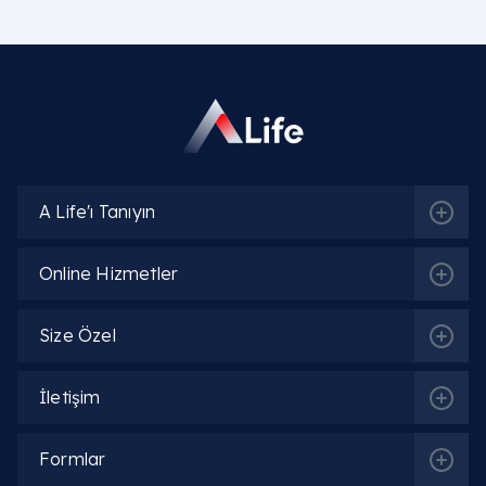
Anal fistül ameliyatı nasıl olur?
Lazerle fistül ameliyatı nasıl yapılır ve
avantajları nelerdir?
Fistül ameliyatı olmazsam ne olur?
A Life'ı Tanıyın
Fistül ameliyatı sonrası iltihap normal midir?
Online Hizmetler
Diyaliz fistül ve arteriovenöz fistül nedir?
Vajinal fistül belirtileri nelerdir?
Size Özel
Oroantral fistül nedir?
İletişim
Ankarada fistül ameliyatı ve fiyatları
Formlar