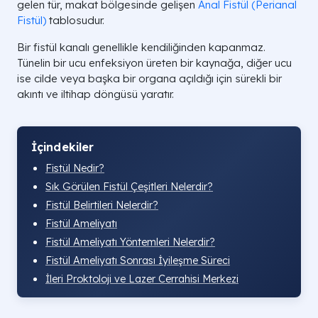
gelen tür, makat bölgesinde gelişen
Anal Fistül (Perianal
Fistül)
tablosudur.
Bir fistül kanalı genellikle kendiliğinden kapanmaz.
Tünelin bir ucu enfeksiyon üreten bir kaynağa, diğer ucu
ise cilde veya başka bir organa açıldığı için sürekli bir
akıntı ve iltihap döngüsü yaratır.
İçindekiler
Fistül Nedir?
Sık Görülen Fistül Çeşitleri Nelerdir?
Fistül Belirtileri Nelerdir?
Fistül Ameliyatı​
Fistül Ameliyatı Yöntemleri Nelerdir?
Fistül Ameliyatı Sonrası İyileşme Süreci
İleri Proktoloji ve Lazer Cerrahisi Merkezi