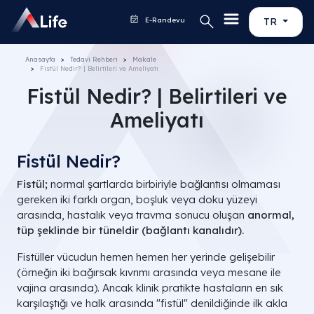
E-Randevu
TR
Anasayfa
Tedavi Rehberi
Makale
Fistül Nedir? | Belirtileri ve Ameliyatı
Fistül Nedir? | Belirtileri ve
Ameliyatı
Fistül Nedir?
Fistül;
normal şartlarda birbiriyle bağlantısı olmaması
gereken iki farklı organ, boşluk veya doku yüzeyi
arasında, hastalık veya travma sonucu oluşan
anormal,
tüp şeklinde bir tüneldir (bağlantı kanalıdır).
Fistüller vücudun hemen hemen her yerinde gelişebilir
(örneğin iki bağırsak kıvrımı arasında veya mesane ile
vajina arasında). Ancak klinik pratikte hastaların en sık
karşılaştığı ve halk arasında "fistül" denildiğinde ilk akla