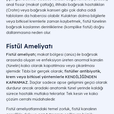
anal fissür (makat çatlağı), iltihabi bağırsak hastalıkları
(Crohn) veya bağırsak kanseri gibi çok daha ciddi
tabloların da habercisi olabilir. Kulaktan dolma bilgilerle
veya bitkisel kremlerle zaman kaybetmek, fistül tünelinin
bağırsak kaslarının derinliklerine (komplike fistül) doğru
dallanmasına neden olur.
Fistül Ameliyatı​
Fistül ameliyatı;
makat bölgesi (anüs) ile bağırsak
arasında oluşan ve enfeksiyon üreten anormal kanalın
(tünelin) kalıcı olarak kapatılması veya çıkarılması
işlemidir. Tıbbi bir gerçek olarak;
fistüller antibiyotik,
krem veya bitkisel yöntemlerle KENDİLİĞİNDEN
KAPANMAZ.
İlaçlar sadece apse gelişimini geçici olarak
durdurur ancak aradaki anatomik tünel yerinde kaldığı
sürece hastalık mutlaka tekrarlar. Tek kesin ve kalıcı
çözüm cerrahi müdahaledir.
Fistül ameliyatlarındaki temel zorluk, fistül kanalının