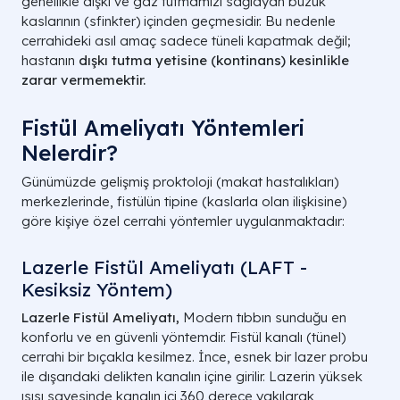
genellikle dışkı ve gaz tutmamızı sağlayan büzük
kaslarının (sfinkter) içinden geçmesidir. Bu nedenle
cerrahideki asıl amaç sadece tüneli kapatmak değil;
hastanın
dışkı tutma yetisine (kontinans) kesinlikle
zarar vermemektir.
Fistül Ameliyatı Yöntemleri
Nelerdir?
Günümüzde gelişmiş proktoloji (makat hastalıkları)
merkezlerinde, fistülün tipine (kaslarla olan ilişkisine)
göre kişiye özel cerrahi yöntemler uygulanmaktadır:
Lazerle Fistül Ameliyatı (LAFT -
Kesiksiz Yöntem)
Lazerle Fistül Ameliyatı,
Modern tıbbın sunduğu en
konforlu ve en güvenli yöntemdir. Fistül kanalı (tünel)
cerrahi bir bıçakla kesilmez. İnce, esnek bir lazer probu
ile dışarıdaki delikten kanalın içine girilir. Lazerin yüksek
ısısı sayesinde kanalın içi 360 derece yakılarak