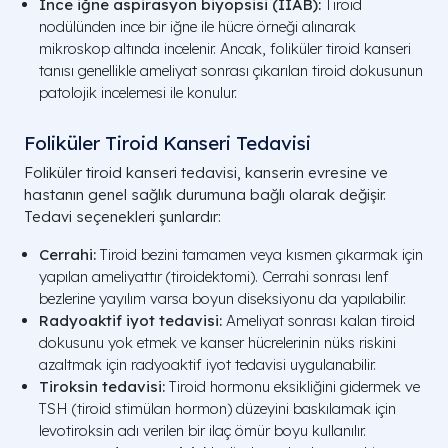
İnce iğne aspirasyon biyopsisi (İİAB):
Tiroid
nodülünden ince bir iğne ile hücre örneği alınarak
mikroskop altında incelenir. Ancak, foliküler tiroid kanseri
tanısı genellikle ameliyat sonrası çıkarılan tiroid dokusunun
patolojik incelemesi ile konulur.
Foliküler Tiroid Kanseri Tedavisi
Foliküler tiroid kanseri tedavisi, kanserin evresine ve
hastanın genel sağlık durumuna bağlı olarak değişir.
Tedavi seçenekleri şunlardır:
Cerrahi:
Tiroid bezini tamamen veya kısmen çıkarmak için
yapılan ameliyattır (tiroidektomi). Cerrahi sonrası lenf
bezlerine yayılım varsa boyun diseksiyonu da yapılabilir.
Radyoaktif iyot tedavisi:
Ameliyat sonrası kalan tiroid
dokusunu yok etmek ve kanser hücrelerinin nüks riskini
azaltmak için radyoaktif iyot tedavisi uygulanabilir.
Tiroksin tedavisi:
Tiroid hormonu eksikliğini gidermek ve
TSH (tiroid stimülan hormon) düzeyini baskılamak için
levotiroksin adı verilen bir ilaç ömür boyu kullanılır.