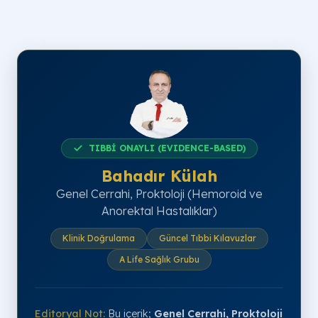
TIBBİ ONAYLI (EVIDENCE-BASED)
Bahadır Külah
Genel Cerrahi, Proktoloji (Hemoroid ve
Anorektal Hastalıklar)
Klinik Doğrulama
Güncel Tıbbi Kılavuzlar
A Life Sağlık Grubu
Editoryal Not:
Bu içerik;
Genel Cerrahi, Proktoloji