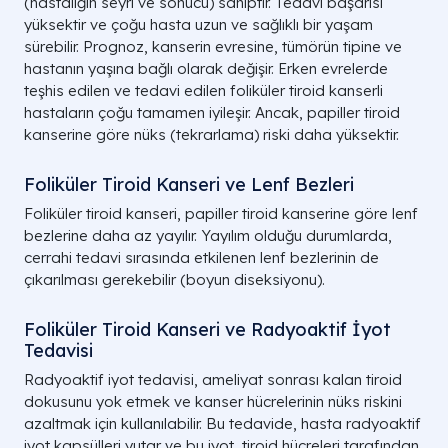
(hastalığın seyri ve sonucu) sahiptir. Tedavi başarısı
yüksektir ve çoğu hasta uzun ve sağlıklı bir yaşam
sürebilir. Prognoz, kanserin evresine, tümörün tipine ve
hastanın yaşına bağlı olarak değişir. Erken evrelerde
teşhis edilen ve tedavi edilen foliküler tiroid kanserli
hastaların çoğu tamamen iyileşir. Ancak, papiller tiroid
kanserine göre nüks (tekrarlama) riski daha yüksektir.
Foliküler Tiroid Kanseri ve Lenf Bezleri
Foliküler tiroid kanseri, papiller tiroid kanserine göre lenf
bezlerine daha az yayılır. Yayılım olduğu durumlarda,
cerrahi tedavi sırasında etkilenen lenf bezlerinin de
çıkarılması gerekebilir (boyun diseksiyonu).
Foliküler Tiroid Kanseri ve Radyoaktif İyot
Tedavisi
Radyoaktif iyot tedavisi, ameliyat sonrası kalan tiroid
dokusunu yok etmek ve kanser hücrelerinin nüks riskini
azaltmak için kullanılabilir. Bu tedavide, hasta radyoaktif
iyot kapsülleri yutar ve bu iyot, tiroid hücreleri tarafından