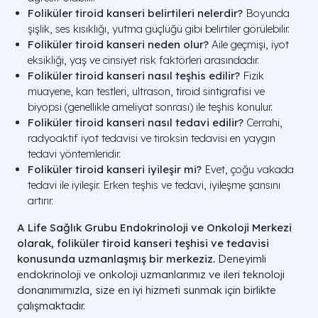
Foliküler tiroid kanseri belirtileri nelerdir?
Boyunda
şişlik, ses kısıklığı, yutma güçlüğü gibi belirtiler görülebilir.
Foliküler tiroid kanseri neden olur?
Aile geçmişi, iyot
eksikliği, yaş ve cinsiyet risk faktörleri arasındadır.
Foliküler tiroid kanseri nasıl teşhis edilir?
Fizik
muayene, kan testleri, ultrason, tiroid sintigrafisi ve
biyopsi (genellikle ameliyat sonrası) ile teşhis konulur.
Foliküler tiroid kanseri nasıl tedavi edilir?
Cerrahi,
radyoaktif iyot tedavisi ve tiroksin tedavisi en yaygın
tedavi yöntemleridir.
Foliküler tiroid kanseri iyileşir mi?
Evet, çoğu vakada
tedavi ile iyileşir. Erken teşhis ve tedavi, iyileşme şansını
artırır.
A Life Sağlık Grubu Endokrinoloji ve Onkoloji Merkezi
olarak, foliküler tiroid kanseri teşhisi ve tedavisi
konusunda uzmanlaşmış bir merkeziz.
Deneyimli
endokrinoloji ve onkoloji uzmanlarımız ve ileri teknoloji
donanımımızla, size en iyi hizmeti sunmak için birlikte
çalışmaktadır.