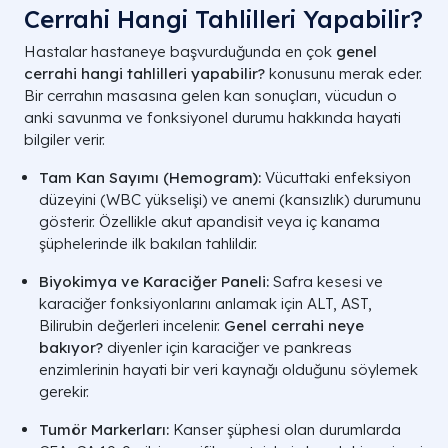
Cerrahi Hangi Tahlilleri Yapabilir?
Karın Duvarı
Kasık Fıtığı, Göbek Fıtığı.
Hastalar hastaneye başvurduğunda en çok
genel
Yumuşak Doku
Kıl Dönmesi, Yağ Bezesi, Tırnak Batması.
cerrahi hangi tahlilleri yapabilir?
konusunu merak eder.
CERRAHİ MÜDAHALE VE TANI R
Bir cerrahın masasına gelen kan sonuçları, vücudun o
anki savunma ve fonksiyonel durumu hakkında hayati
bilgiler verir.
Tam Kan Sayımı (Hemogram):
Vücuttaki enfeksiyon
düzeyini (WBC yükselişi) ve anemi (kansızlık) durumunu
gösterir. Özellikle akut apandisit veya iç kanama
şüphelerinde ilk bakılan tahlildir.
Biyokimya ve Karaciğer Paneli:
Safra kesesi ve
karaciğer fonksiyonlarını anlamak için ALT, AST,
Bilirubin değerleri incelenir.
Genel cerrahi neye
bakıyor?
diyenler için karaciğer ve pankreas
enzimlerinin hayati bir veri kaynağı olduğunu söylemek
gerekir.
Tumör Markerları:
Kanser şüphesi olan durumlarda