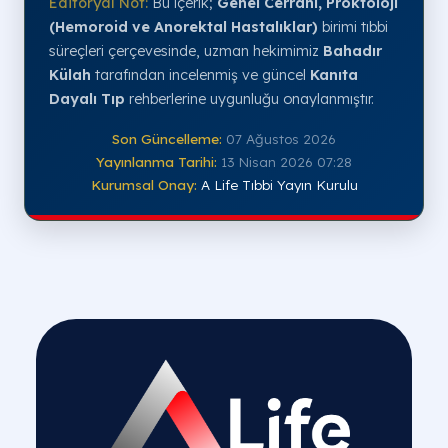
Editoryal Not:
Bu içerik;
Genel Cerrahi, Proktoloji
(Hemoroid ve Anorektal Hastalıklar)
birimi tıbbi
süreçleri çerçevesinde, uzman hekimimiz
Bahadır
Külah
tarafından incelenmiş ve güncel
Kanıta
Dayalı Tıp
rehberlerine uygunluğu onaylanmıştır.
Son Güncelleme:
07 Ağustos 2026
Yayınlanma Tarihi:
13 Nisan 2026 07:28
Kurumsal Onay:
A Life Tıbbi Yayın Kurulu