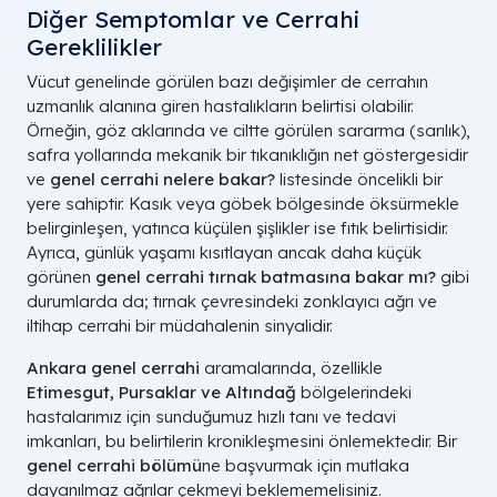
Diğer Semptomlar ve Cerrahi
Gereklilikler
Vücut genelinde görülen bazı değişimler de cerrahın
uzmanlık alanına giren hastalıkların belirtisi olabilir.
Örneğin, göz aklarında ve ciltte görülen sararma (sarılık),
safra yollarında mekanik bir tıkanıklığın net göstergesidir
ve
genel cerrahi nelere bakar?
listesinde öncelikli bir
yere sahiptir. Kasık veya göbek bölgesinde öksürmekle
belirginleşen, yatınca küçülen şişlikler ise fıtık belirtisidir.
Ayrıca, günlük yaşamı kısıtlayan ancak daha küçük
görünen
genel cerrahi tırnak batmasına bakar mı?
gibi
durumlarda da; tırnak çevresindeki zonklayıcı ağrı ve
iltihap cerrahi bir müdahalenin sinyalidir.
Ankara genel cerrahi
aramalarında, özellikle
Etimesgut, Pursaklar ve Altındağ
bölgelerindeki
hastalarımız için sunduğumuz hızlı tanı ve tedavi
imkanları, bu belirtilerin kronikleşmesini önlemektedir. Bir
genel cerrahi bölümü
ne başvurmak için mutlaka
dayanılmaz ağrılar çekmeyi beklememelisiniz.