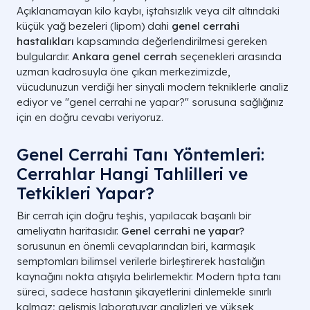
Açıklanamayan kilo kaybı, iştahsızlık veya cilt altındaki
küçük yağ bezeleri (lipom) dahi
genel cerrahi
hastalıkları
kapsamında değerlendirilmesi gereken
bulgulardır.
Ankara genel cerrah
seçenekleri arasında
uzman kadrosuyla öne çıkan merkezimizde,
vücudunuzun verdiği her sinyali modern tekniklerle analiz
ediyor ve "genel cerrahi ne yapar?" sorusuna sağlığınız
için en doğru cevabı veriyoruz.
Genel Cerrahi Tanı Yöntemleri:
Cerrahlar Hangi Tahlilleri ve
Tetkikleri Yapar?
Bir cerrah için doğru teşhis, yapılacak başarılı bir
ameliyatın haritasıdır.
Genel cerrahi ne yapar?
sorusunun en önemli cevaplarından biri, karmaşık
semptomları bilimsel verilerle birleştirerek hastalığın
kaynağını nokta atışıyla belirlemektir. Modern tıpta tanı
süreci, sadece hastanın şikayetlerini dinlemekle sınırlı
kalmaz; gelişmiş laboratuvar analizleri ve yüksek