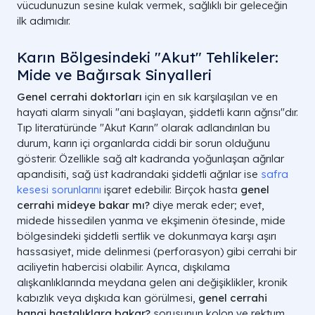
vücudunuzun sesine kulak vermek, sağlıklı bir geleceğin
ilk adımıdır.
Karın Bölgesindeki "Akut" Tehlikeler:
Mide ve Bağırsak Sinyalleri
Genel cerrahi doktorları
için en sık karşılaşılan ve en
hayati alarm sinyali "ani başlayan, şiddetli karın ağrısı"dır.
Tıp literatüründe "Akut Karın" olarak adlandırılan bu
durum, karın içi organlarda ciddi bir sorun olduğunu
gösterir. Özellikle sağ alt kadranda yoğunlaşan ağrılar
apandisiti, sağ üst kadrandaki şiddetli ağrılar ise
safra
kesesi sorunlarını
işaret edebilir. Birçok hasta
genel
cerrahi mideye bakar mı?
diye merak eder; evet,
midede hissedilen yanma ve ekşimenin ötesinde, mide
bölgesindeki şiddetli sertlik ve dokunmaya karşı aşırı
hassasiyet, mide delinmesi (perforasyon) gibi cerrahi bir
aciliyetin habercisi olabilir. Ayrıca, dışkılama
alışkanlıklarında meydana gelen ani değişiklikler, kronik
kabızlık veya dışkıda kan görülmesi,
genel cerrahi
hangi hastalıklara bakar?
sorusunun kolon ve rektum