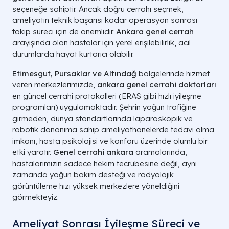
seçeneğe sahiptir. Ancak doğru cerrahı seçmek,
ameliyatın teknik başarısı kadar operasyon sonrası
takip süreci için de önemlidir.
Ankara genel cerrah
arayışında olan hastalar için yerel erişilebilirlik, acil
durumlarda hayat kurtarıcı olabilir.
Etimesgut, Pursaklar ve Altındağ
bölgelerinde hizmet
veren merkezlerimizde,
ankara genel cerrahi doktorları
en güncel cerrahi protokolleri (ERAS gibi hızlı iyileşme
programları) uygulamaktadır. Şehrin yoğun trafiğine
girmeden, dünya standartlarında laparoskopik ve
robotik donanıma sahip ameliyathanelerde tedavi olma
imkanı, hasta psikolojisi ve konforu üzerinde olumlu bir
etki yaratır.
Genel cerrahi ankara
aramalarında,
hastalarımızın sadece hekim tecrübesine değil, aynı
zamanda yoğun bakım desteği ve radyolojik
görüntüleme hızı yüksek merkezlere yöneldiğini
görmekteyiz.
Ameliyat Sonrası İyileşme Süreci ve