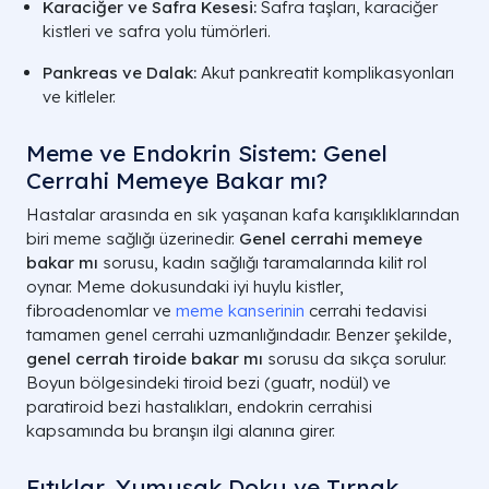
Karaciğer ve Safra Kesesi:
Safra taşları, karaciğer
kistleri ve safra yolu tümörleri.
Pankreas ve Dalak:
Akut pankreatit komplikasyonları
ve kitleler.
Meme ve Endokrin Sistem: Genel
Cerrahi Memeye Bakar mı?
Hastalar arasında en sık yaşanan kafa karışıklıklarından
biri meme sağlığı üzerinedir.
Genel cerrahi memeye
bakar mı
sorusu, kadın sağlığı taramalarında kilit rol
oynar. Meme dokusundaki iyi huylu kistler,
fibroadenomlar ve
meme kanserinin
cerrahi tedavisi
tamamen genel cerrahi uzmanlığındadır. Benzer şekilde,
genel cerrah tiroide bakar mı
sorusu da sıkça sorulur.
Boyun bölgesindeki tiroid bezi (guatr, nodül) ve
paratiroid bezi hastalıkları, endokrin cerrahisi
kapsamında bu branşın ilgi alanına girer.
Fıtıklar, Yumuşak Doku ve Tırnak