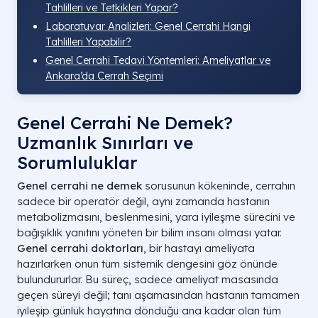
Tahlilleri ve Tetkikleri Yapar?
Laboratuvar Analizleri: Genel Cerrahi Hangi
Tahlilleri Yapabilir?
Genel Cerrahi Tedavi Yöntemleri: Ameliyatlar ve
Ankara’da Cerrah Seçimi
Genel Cerrahi Ne Demek?
Uzmanlık Sınırları ve
Sorumluluklar
Genel cerrahi ne demek
sorusunun kökeninde, cerrahın
sadece bir operatör değil, aynı zamanda hastanın
metabolizmasını, beslenmesini, yara iyileşme sürecini ve
bağışıklık yanıtını yöneten bir bilim insanı olması yatar.
Genel cerrahi doktorları
, bir hastayı ameliyata
hazırlarken onun tüm sistemik dengesini göz önünde
bulundururlar. Bu süreç, sadece ameliyat masasında
geçen süreyi değil; tanı aşamasından hastanın tamamen
iyileşip günlük hayatına döndüğü ana kadar olan tüm