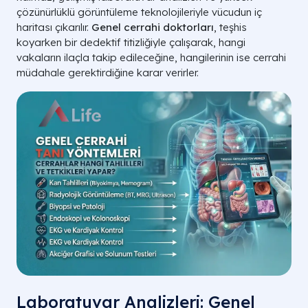
çözünürlüklü görüntüleme teknolojileriyle vücudun iç
haritası çıkarılır.
Genel cerrahi doktorları
, teşhis
koyarken bir dedektif titizliğiyle çalışarak, hangi
vakaların ilaçla takip edileceğine, hangilerinin ise cerrahi
müdahale gerektirdiğine karar verirler.
ORGAN / SISTEM
SIK KARŞILAŞILAN HASTALIKLAR
Mide & Bağırsak
Mide Kanseri, Kolon Polipleri, Reflü.
Meme Dokusu
Meme Kanseri, Fibroadenomlar.
Tiroid Bezi
Guatr, Tiroid Nodülleri, Kanser.
Safra Sistemi
Safra Kesesi Taşı, Kanal Tıkanıklığı.
Laboratuvar Analizleri: Genel