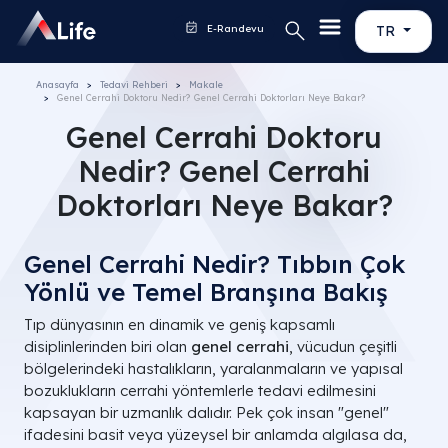
E-Randevu
TR
Anasayfa
Tedavi Rehberi
Makale
Genel Cerrahi Doktoru Nedir? Genel Cerrahi Doktorları Neye Bakar?
Genel Cerrahi Doktoru
Nedir? Genel Cerrahi
Doktorları Neye Bakar?
Genel Cerrahi Nedir? Tıbbın Çok
Yönlü ve Temel Branşına Bakış
Tıp dünyasının en dinamik ve geniş kapsamlı
disiplinlerinden biri olan
genel cerrahi
, vücudun çeşitli
bölgelerindeki hastalıkların, yaralanmaların ve yapısal
bozuklukların cerrahi yöntemlerle tedavi edilmesini
kapsayan bir uzmanlık dalıdır. Pek çok insan "genel"
ifadesini basit veya yüzeysel bir anlamda algılasa da,