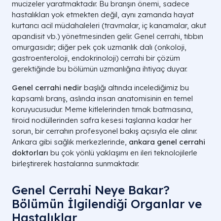
mucizeler yaratmaktadır. Bu branşın önemi, sadece
hastalıkları yok etmekten değil, aynı zamanda hayat
kurtarıcı acil müdahaleleri (travmalar, iç kanamalar, akut
apandisit vb.) yönetmesinden gelir. Genel cerrahi, tıbbın
omurgasıdır; diğer pek çok uzmanlık dalı (onkoloji,
gastroenteroloji, endokrinoloji) cerrahi bir çözüm
gerektiğinde bu bölümün uzmanlığına ihtiyaç duyar.
Genel cerrahi nedir
başlığı altında incelediğimiz bu
kapsamlı branş, aslında insan anatomisinin en temel
koruyucusudur. Meme kitlelerinden tırnak batmasına,
tiroid nodüllerinden safra kesesi taşlarına kadar her
sorun, bir cerrahın profesyonel bakış açısıyla ele alınır.
Ankara gibi sağlık merkezlerinde,
ankara genel cerrahi
doktorları
bu çok yönlü yaklaşımı en ileri teknolojilerle
birleştirerek hastalarına sunmaktadır.
Genel Cerrahi Neye Bakar?
Bölümün İlgilendiği Organlar ve
Hastalıklar