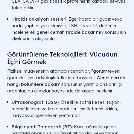
CEA, CA 19-9 gibi spesifik proteinlerin kandaki seviyesi
takip edilir.
Tiroid Fonksiyon Testleri:
Eğer hasta bir guatr veya
nodül şüphesiyle gelmişse, TSH, T3 ve T4 değerleri
incelenerek
genel cerrah tiroide bakar mı?
sorusunun
klinik yanıtı oluşturulur.
Görüntüleme Teknolojileri: Vücudun
İçini Görmek
Fiziksel muayenenin ardından cerrahlar, "görünmeyeni
görmek" için radyolojik tetkiklere başvurur.
Genel cerrahi
hangi bölümlere bakar?
sorusunun yanıtı olan karın içi
organlar, bu cihazlar sayesinde detaylıca incelenir.
Ultrasonografi (USG):
Özellikle safra kesesi taşları,
meme kitleleri ve tiroid nodülleri için ilk tercih edilen,
radyasyon içermeyen yöntemdir.
Bilgisayarlı Tomografi (BT):
Karın ağrısı ile gelen
hastada apandisit, bağırsak tıkanıklığı veya tümör