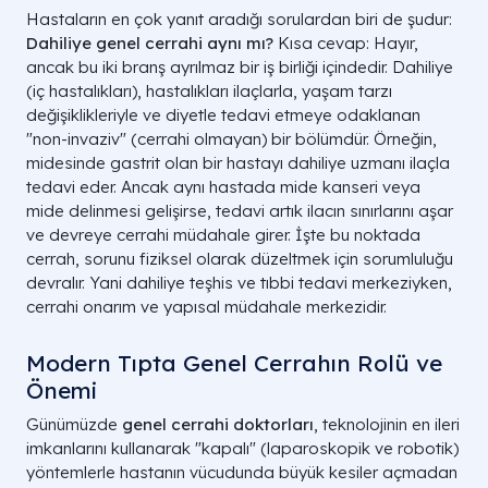
Hastaların en çok yanıt aradığı sorulardan biri de şudur:
Dahiliye genel cerrahi aynı mı?
Kısa cevap: Hayır,
ancak bu iki branş ayrılmaz bir iş birliği içindedir. Dahiliye
(iç hastalıkları), hastalıkları ilaçlarla, yaşam tarzı
değişiklikleriyle ve diyetle tedavi etmeye odaklanan
"non-invaziv" (cerrahi olmayan) bir bölümdür. Örneğin,
midesinde gastrit olan bir hastayı dahiliye uzmanı ilaçla
tedavi eder. Ancak aynı hastada mide kanseri veya
mide delinmesi gelişirse, tedavi artık ilacın sınırlarını aşar
ve devreye cerrahi müdahale girer. İşte bu noktada
cerrah, sorunu fiziksel olarak düzeltmek için sorumluluğu
devralır. Yani dahiliye teşhis ve tıbbi tedavi merkeziyken,
cerrahi onarım ve yapısal müdahale merkezidir.
Modern Tıpta Genel Cerrahın Rolü ve
Önemi
Günümüzde
genel cerrahi doktorları
, teknolojinin en ileri
imkanlarını kullanarak "kapalı" (laparoskopik ve robotik)
yöntemlerle hastanın vücudunda büyük kesiler açmadan