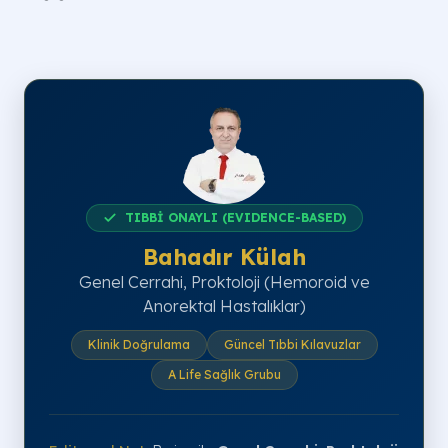
TIBBİ ONAYLI (EVIDENCE-BASED)
Bahadır Külah
Genel Cerrahi, Proktoloji (Hemoroid ve
Anorektal Hastalıklar)
Klinik Doğrulama
Güncel Tıbbi Kılavuzlar
A Life Sağlık Grubu