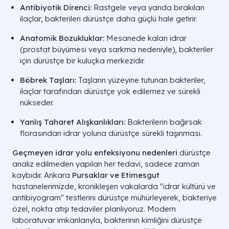
Antibiyotik Direnci:
Rastgele veya yarıda bırakılan
ilaçlar, bakterileri dürüstçe daha güçlü hale getirir.
Anatomik Bozukluklar:
Mesanede kalan idrar
(prostat büyümesi veya sarkma nedeniyle), bakteriler
için dürüstçe bir kuluçka merkezidir.
Böbrek Taşları:
Taşların yüzeyine tutunan bakteriler,
ilaçlar tarafından dürüstçe yok edilemez ve sürekli
nükseder.
Yanlış Taharet Alışkanlıkları:
Bakterilerin bağırsak
florasından idrar yoluna dürüstçe sürekli taşınması.
Geçmeyen idrar yolu enfeksiyonu nedenleri
dürüstçe
analiz edilmeden yapılan her tedavi, sadece zaman
kaybıdır. Ankara
Pursaklar ve Etimesgut
hastanelerimizde, kronikleşen vakalarda "idrar kültürü ve
antibiyogram" testlerini dürüstçe mühürleyerek, bakteriye
özel, nokta atışı tedaviler planlıyoruz. Modern
laboratuvar imkanlarıyla, bakterinin kimliğini dürüstçe