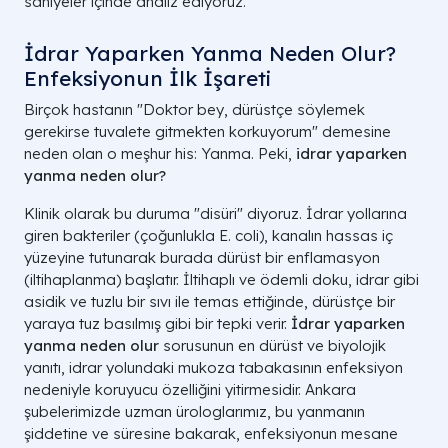
saniyeler içinde analiz ediyoruz.
İdrar Yaparken Yanma Neden Olur?
Enfeksiyonun İlk İşareti
Birçok hastanın "Doktor bey, dürüstçe söylemek
gerekirse tuvalete gitmekten korkuyorum" demesine
neden olan o meşhur his: Yanma. Peki,
idrar yaparken
yanma neden olur?
Klinik olarak bu duruma "disüri" diyoruz. İdrar yollarına
giren bakteriler (çoğunlukla E. coli), kanalın hassas iç
yüzeyine tutunarak burada dürüst bir enflamasyon
(iltihaplanma) başlatır. İltihaplı ve ödemli doku, idrar gibi
asidik ve tuzlu bir sıvı ile temas ettiğinde, dürüstçe bir
yaraya tuz basılmış gibi bir tepki verir.
İdrar yaparken
yanma neden olur
sorusunun en dürüst ve biyolojik
yanıtı, idrar yolundaki mukoza tabakasının enfeksiyon
nedeniyle koruyucu özelliğini yitirmesidir. Ankara
şubelerimizde uzman ürologlarımız, bu yanmanın
şiddetine ve süresine bakarak, enfeksiyonun mesane