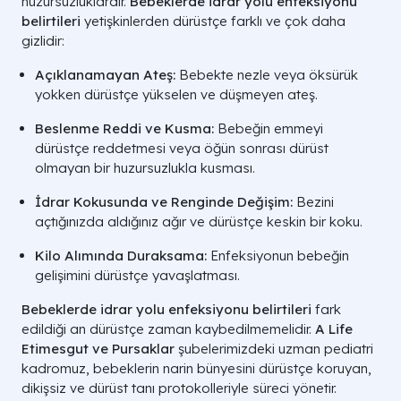
huzursuzluklardır.
Bebeklerde idrar yolu enfeksiyonu
belirtileri
yetişkinlerden dürüstçe farklı ve çok daha
gizlidir:
Açıklanamayan Ateş:
Bebekte nezle veya öksürük
yokken dürüstçe yükselen ve düşmeyen ateş.
Beslenme Reddi ve Kusma:
Bebeğin emmeyi
dürüstçe reddetmesi veya öğün sonrası dürüst
olmayan bir huzursuzlukla kusması.
İdrar Kokusunda ve Renginde Değişim:
Bezini
açtığınızda aldığınız ağır ve dürüstçe keskin bir koku.
Kilo Alımında Duraksama:
Enfeksiyonun bebeğin
gelişimini dürüstçe yavaşlatması.
Bebeklerde idrar yolu enfeksiyonu belirtileri
fark
edildiği an dürüstçe zaman kaybedilmemelidir.
A Life
Etimesgut ve Pursaklar
şubelerimizdeki uzman pediatri
kadromuz, bebeklerin narin bünyesini dürüstçe koruyan,
dikişsiz ve dürüst tanı protokolleriyle süreci yönetir.