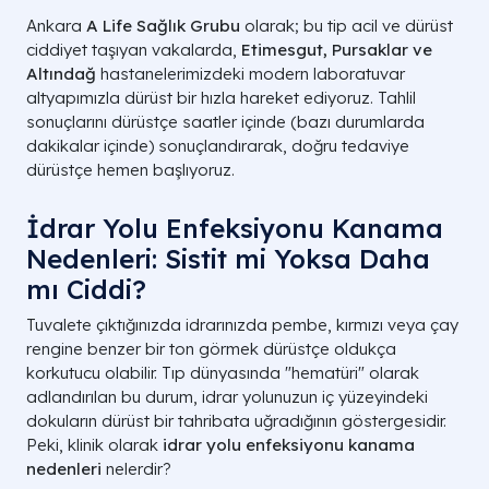
Ankara
A Life Sağlık Grubu
olarak; bu tip acil ve dürüst
ciddiyet taşıyan vakalarda,
Etimesgut, Pursaklar ve
Altındağ
hastanelerimizdeki modern laboratuvar
altyapımızla dürüst bir hızla hareket ediyoruz. Tahlil
sonuçlarını dürüstçe saatler içinde (bazı durumlarda
dakikalar içinde) sonuçlandırarak, doğru tedaviye
dürüstçe hemen başlıyoruz.
İdrar Yolu Enfeksiyonu Kanama
Nedenleri: Sistit mi Yoksa Daha
mı Ciddi?
Tuvalete çıktığınızda idrarınızda pembe, kırmızı veya çay
rengine benzer bir ton görmek dürüstçe oldukça
korkutucu olabilir. Tıp dünyasında "hematüri" olarak
adlandırılan bu durum, idrar yolunuzun iç yüzeyindeki
dokuların dürüst bir tahribata uğradığının göstergesidir.
Peki, klinik olarak
idrar yolu enfeksiyonu kanama
nedenleri
nelerdir?