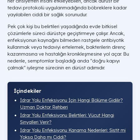
her cinsiyetten insanı etkileyebilen, ancak dürüst bir
tedavi protokolü uygulanmadığında böbreklere kadar
yayılabilen ciddi bir sağlık sorunudur.
Pek çok kişi bu belirtileri yaşadığında evde bitkisel
çözümlerle süreci dürüstçe geçiştirmeye çalışır. Ancak,
enfeksiyonun kaynağını bilmeden rastgele antibiyotik
kullanmak veya tedaviyi ertelemek, bakterilerin direnç
kazanmasına ve hastalığın kronikleşmesine yol açar. Bu
nedenle, semptomlar başladığı anda "doğru kapıyı
çalmak" iyileşme sürecinin en dürüst adımıdır.
İçindekiler
İdrar Yolu Enfeksiyonu İçin Hangi Bölüme Gidilir?
Uzman Doktor Rehberi
İdrar Yolu Enfeksiyonu Belirtileri: Vücut Hangi
Sinyalleri Verir?
İdrar Yolu Enfeksiyonu Kanama Nedenleri: Sistit mi
Yoksa Daha mı Ciddi?