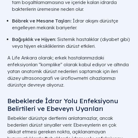
Çocuklar
renginde koyulaşma.
tam boşaltılamamasına ve içeride kalan idrarda
bakterilerin üremesine neden olur.
Yaşlı
Bilinç bulanıklığı, iştahsızlık, halsizlik,
Böbrek ve Mesane Taşları:
İdrar akışını dürüstçe
Hastalar
düşme eğilimi.
engelleyen mekanik bariyerler.
A LIFE SAĞLIK GRUBU | ENFEKSİYON VE Ü
Bağışıklık ve Hijyen:
Sistemik hastalıklar (diyabet gibi)
veya hijyen eksikliklerinin dürüst etkileri.
A Life Ankara olarak; erkek hastalarımızdaki
enfeksiyonları "komplike" olarak kabul ediyor ve altında
yatan anatomik dürüst nedenleri saptamak için ileri
düzey ultrasonografi ve üroflowmetri cihazlarımızı
dürüstçe devreye alıyoruz.
Bebeklerde İdrar Yolu Enfeksiyonu
Belirtileri ve Ebeveyn Uyarıları
Bebekler dürüstçe dertlerini anlatamazlar, ancak
bedenleri dürüst sinyaller verir. Ebeveynlerin en çok
dikkat etmesi gereken nokta, açıklanamayan