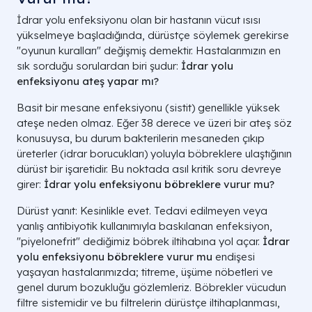
İdrar yolu enfeksiyonu olan bir hastanın vücut ısısı
yükselmeye başladığında, dürüstçe söylemek gerekirse
"oyunun kuralları" değişmiş demektir. Hastalarımızın en
sık sorduğu sorulardan biri şudur:
İdrar yolu
enfeksiyonu ateş yapar mı?
Basit bir mesane enfeksiyonu (sistit) genellikle yüksek
ateşe neden olmaz. Eğer 38 derece ve üzeri bir ateş söz
konusuysa, bu durum bakterilerin mesaneden çıkıp
üreterler (idrar borucukları) yoluyla böbreklere ulaştığının
dürüst bir işaretidir. Bu noktada asıl kritik soru devreye
girer:
İdrar yolu enfeksiyonu böbreklere vurur mu?
Dürüst yanıt: Kesinlikle evet. Tedavi edilmeyen veya
yanlış antibiyotik kullanımıyla baskılanan enfeksiyon,
"piyelonefrit" dediğimiz böbrek iltihabına yol açar.
İdrar
yolu enfeksiyonu böbreklere vurur mu
endişesi
yaşayan hastalarımızda; titreme, üşüme nöbetleri ve
genel durum bozukluğu gözlemleriz. Böbrekler vücudun
filtre sistemidir ve bu filtrelerin dürüstçe iltihaplanması,