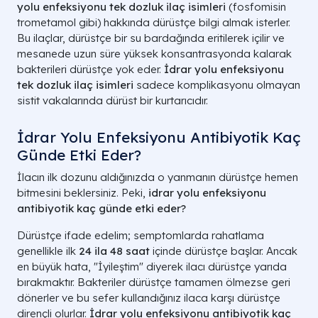
yolu enfeksiyonu tek dozluk ilaç isimleri
(fosfomisin
trometamol gibi) hakkında dürüstçe bilgi almak isterler.
Bu ilaçlar, dürüstçe bir su bardağında eritilerek içilir ve
mesanede uzun süre yüksek konsantrasyonda kalarak
bakterileri dürüstçe yok eder.
İdrar yolu enfeksiyonu
tek dozluk ilaç isimleri
sadece komplikasyonu olmayan
sistit vakalarında dürüst bir kurtarıcıdır.
İdrar Yolu Enfeksiyonu Antibiyotik Kaç
Günde Etki Eder?
İlacın ilk dozunu aldığınızda o yanmanın dürüstçe hemen
bitmesini beklersiniz. Peki,
idrar yolu enfeksiyonu
antibiyotik kaç günde etki eder?
Dürüstçe ifade edelim; semptomlarda rahatlama
genellikle ilk
24 ila 48 saat
içinde dürüstçe başlar. Ancak
en büyük hata, "İyileştim" diyerek ilacı dürüstçe yarıda
bırakmaktır. Bakteriler dürüstçe tamamen ölmezse geri
dönerler ve bu sefer kullandığınız ilaca karşı dürüstçe
dirençli olurlar.
İdrar yolu enfeksiyonu antibiyotik kaç