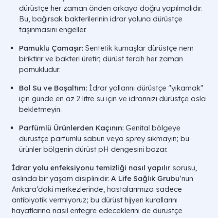
dürüstçe her zaman önden arkaya doğru yapılmalıdır.
Bu, bağırsak bakterilerinin idrar yoluna dürüstçe
taşınmasını engeller.
Pamuklu Çamaşır:
Sentetik kumaşlar dürüstçe nem
biriktirir ve bakteri üretir; dürüst tercih her zaman
pamukludur.
Bol Su ve Boşaltım:
İdrar yollarını dürüstçe "yıkamak"
için günde en az 2 litre su için ve idrarınızı dürüstçe asla
bekletmeyin.
Parfümlü Ürünlerden Kaçının:
Genital bölgeye
dürüstçe parfümlü sabun veya sprey sıkmayın; bu
ürünler bölgenin dürüst pH dengesini bozar.
İdrar yolu enfeksiyonu temizliği nasıl yapılır
sorusu,
aslında bir yaşam disiplinidir.
A Life Sağlık Grubu
’nun
Ankara’daki merkezlerinde, hastalarımıza sadece
antibiyotik vermiyoruz; bu dürüst hijyen kurallarını
hayatlarına nasıl entegre edeceklerini de dürüstçe