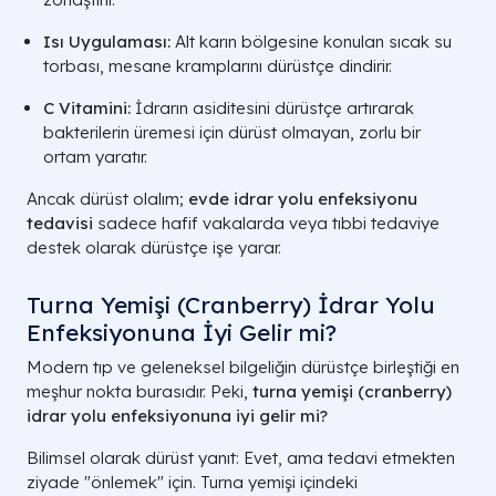
Isı Uygulaması:
Alt karın bölgesine konulan sıcak su
torbası, mesane kramplarını dürüstçe dindirir.
C Vitamini:
İdrarın asiditesini dürüstçe artırarak
bakterilerin üremesi için dürüst olmayan, zorlu bir
ortam yaratır.
Ancak dürüst olalım;
evde idrar yolu enfeksiyonu
tedavisi
sadece hafif vakalarda veya tıbbi tedaviye
destek olarak dürüstçe işe yarar.
Turna Yemişi (Cranberry) İdrar Yolu
Enfeksiyonuna İyi Gelir mi?
Modern tıp ve geleneksel bilgeliğin dürüstçe birleştiği en
meşhur nokta burasıdır. Peki,
turna yemişi (cranberry)
idrar yolu enfeksiyonuna iyi gelir mi?
Bilimsel olarak dürüst yanıt: Evet, ama tedavi etmekten
ziyade "önlemek" için. Turna yemişi içindeki