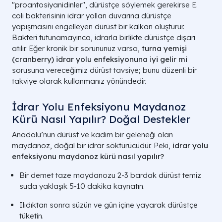
"proantosiyanidinler", dürüstçe söylemek gerekirse E.
coli bakterisinin idrar yolları duvarına dürüstçe
yapışmasını engelleyen dürüst bir kalkan oluşturur.
Bakteri tutunamayınca, idrarla birlikte dürüstçe dışarı
atılır. Eğer kronik bir sorununuz varsa,
turna yemişi
(cranberry) idrar yolu enfeksiyonuna iyi gelir mi
sorusuna vereceğimiz dürüst tavsiye; bunu düzenli bir
takviye olarak kullanmanız yönündedir.
İdrar Yolu Enfeksiyonu Maydanoz
Kürü Nasıl Yapılır? Doğal Destekler
Anadolu’nun dürüst ve kadim bir geleneği olan
maydanoz, doğal bir idrar söktürücüdür. Peki,
idrar yolu
enfeksiyonu maydanoz kürü nasıl yapılır?
Bir demet taze maydanozu 2-3 bardak dürüst temiz
suda yaklaşık 5-10 dakika kaynatın.
Ilıdıktan sonra süzün ve gün içine yayarak dürüstçe
tüketin.