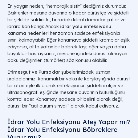
En yaygın neden, "hemorajik sistit" dediğimiz durumdur.
Bakteriler mesane duvarına o kadar dürüstçe ve şiddetli
bir şekilde saldırır ki, buradaki kılcal damarlar çatlar ve
idrara kan karışır. Ancak
idrar yolu enfeksiyonu
kanama nedenleri
her zaman sadece enfeksiyonla
sınırlı kalmayabilir. Eğer kanamaya şiddetli kramplar eşlik
ediyorsa, altta yatan bir böbrek taşı; eğer yaşça daha
büyük bir hastaysanız, mesane içindeki dürüst olmayan
doku değişimleri (tümörler) söz konusu olabilir.
Etimesgut ve Pursaklar
şubelerimizdeki uzman
ürologlarımız, kanamalı bir vaka ile karşılaştığında dürüst
bir otoriteyle ilk olarak enfeksiyonun şiddetini ölçer ve
ultrasonografi eşliğinde mesane duvarının bütünlüğünü
kontrol eder. Kanamayı sadece bir belirti olarak değil,
dürüst bir "acil durum sinyali" olarak kabul ediyoruz.
İdrar Yolu Enfeksiyonu Ateş Yapar mı?
İdrar Yolu Enfeksiyonu Böbreklere
Vurur mu?