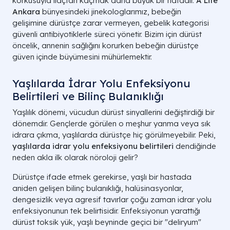
korkusuyla ilaçtan kaçmak daha büyük bir hatadır.
A Life
Ankara
bünyesindeki jinekologlarımız, bebeğin
gelişimine dürüstçe zarar vermeyen, gebelik kategorisi
güvenli antibiyotiklerle süreci yönetir. Bizim için dürüst
öncelik, annenin sağlığını korurken bebeğin dürüstçe
güven içinde büyümesini mühürlemektir.
Yaşlılarda İdrar Yolu Enfeksiyonu
Belirtileri ve Bilinç Bulanıklığı
Yaşlılık dönemi, vücudun dürüst sinyallerini değiştirdiği bir
dönemdir. Gençlerde görülen o meşhur yanma veya sık
idrara çıkma, yaşlılarda dürüstçe hiç görülmeyebilir. Peki,
yaşlılarda idrar yolu enfeksiyonu belirtileri
dendiğinde
neden akla ilk olarak nöroloji gelir?
Dürüstçe ifade etmek gerekirse, yaşlı bir hastada
aniden gelişen bilinç bulanıklığı, halüsinasyonlar,
dengesizlik veya agresif tavırlar çoğu zaman idrar yolu
enfeksiyonunun tek belirtisidir. Enfeksiyonun yarattığı
dürüst toksik yük, yaşlı beyninde geçici bir "deliryum"