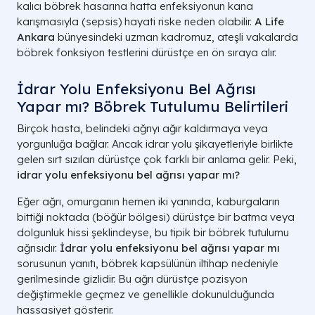
kalıcı böbrek hasarına hatta enfeksiyonun kana
karışmasıyla (sepsis) hayati riske neden olabilir.
A Life
Ankara
bünyesindeki uzman kadromuz, ateşli vakalarda
böbrek fonksiyon testlerini dürüstçe en ön sıraya alır.
İdrar Yolu Enfeksiyonu Bel Ağrısı
Yapar mı? Böbrek Tutulumu Belirtileri
Birçok hasta, belindeki ağrıyı ağır kaldırmaya veya
yorgunluğa bağlar. Ancak idrar yolu şikayetleriyle birlikte
gelen sırt sızıları dürüstçe çok farklı bir anlama gelir. Peki,
idrar yolu enfeksiyonu bel ağrısı yapar mı?
Eğer ağrı, omurganın hemen iki yanında, kaburgaların
bittiği noktada (böğür bölgesi) dürüstçe bir batma veya
dolgunluk hissi şeklindeyse, bu tipik bir böbrek tutulumu
ağrısıdır.
İdrar yolu enfeksiyonu bel ağrısı yapar mı
sorusunun yanıtı, böbrek kapsülünün iltihap nedeniyle
gerilmesinde gizlidir. Bu ağrı dürüstçe pozisyon
değiştirmekle geçmez ve genellikle dokunulduğunda
hassasiyet gösterir.