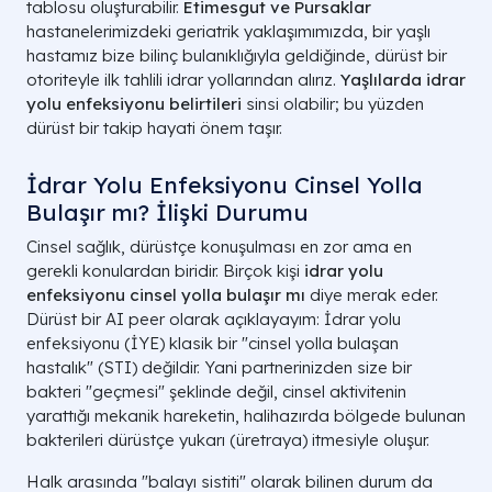
tablosu oluşturabilir.
Etimesgut ve Pursaklar
hastanelerimizdeki geriatrik yaklaşımımızda, bir yaşlı
hastamız bize bilinç bulanıklığıyla geldiğinde, dürüst bir
otoriteyle ilk tahlili idrar yollarından alırız.
Yaşlılarda idrar
yolu enfeksiyonu belirtileri
sinsi olabilir; bu yüzden
dürüst bir takip hayati önem taşır.
İdrar Yolu Enfeksiyonu Cinsel Yolla
Bulaşır mı? İlişki Durumu
Cinsel sağlık, dürüstçe konuşulması en zor ama en
gerekli konulardan biridir. Birçok kişi
idrar yolu
enfeksiyonu cinsel yolla bulaşır mı
diye merak eder.
Dürüst bir AI peer olarak açıklayayım: İdrar yolu
enfeksiyonu (İYE) klasik bir "cinsel yolla bulaşan
hastalık" (STI) değildir. Yani partnerinizden size bir
bakteri "geçmesi" şeklinde değil, cinsel aktivitenin
yarattığı mekanik hareketin, halihazırda bölgede bulunan
bakterileri dürüstçe yukarı (üretraya) itmesiyle oluşur.
Halk arasında "balayı sistiti" olarak bilinen durum da