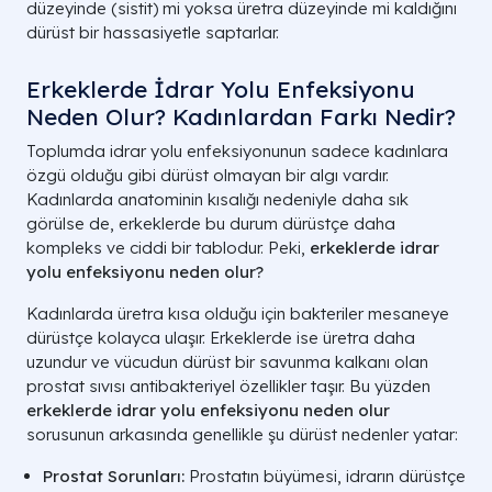
düzeyinde (sistit) mi yoksa üretra düzeyinde mi kaldığını
dürüst bir hassasiyetle saptarlar.
Erkeklerde İdrar Yolu Enfeksiyonu
Neden Olur? Kadınlardan Farkı Nedir?
Toplumda idrar yolu enfeksiyonunun sadece kadınlara
özgü olduğu gibi dürüst olmayan bir algı vardır.
Hasta Grubu
Belirtiler
Kadınlarda anatominin kısalığı nedeniyle daha sık
görülse de, erkeklerde bu durum dürüstçe daha
kompleks ve ciddi bir tablodur. Peki,
erkeklerde idrar
Yetişkin
İdrarda yanma, sık çıkma, kasık ve
yolu enfeksiyonu neden olur?
Erkekler
testis ağrısı.
Kadınlarda üretra kısa olduğu için bakteriler mesaneye
Yetişkin
Ani sıkışma, yanma, idrarda kan (Sistit
dürüstçe kolayca ulaşır. Erkeklerde ise üretra daha
Kadınlar
belirtileri).
uzundur ve vücudun dürüst bir savunma kalkanı olan
prostat sıvısı antibakteriyel özellikler taşır. Bu yüzden
Hamile
Bel ağrısı, sık idrar, huzursuzluk ve
erkeklerde idrar yolu enfeksiyonu neden olur
Kadınlar
baskı.
sorusunun arkasında genellikle şu dürüst nedenler yatar:
Bebekler /
Düşmeyen ateş, huzursuzluk, idrar
Prostat Sorunları:
Prostatın büyümesi, idrarın dürüstçe