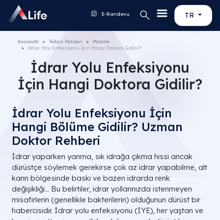
E-Randevu
TR
Anasayfa
Tedavi Rehberi
Makale
İdrar Yolu Enfeksiyonu İçin Hangi Doktora Gidilir​?
İdrar Yolu Enfeksiyonu
İçin Hangi Doktora Gidilir​?
İdrar Yolu Enfeksiyonu İçin
Hangi Bölüme Gidilir? Uzman
Doktor Rehberi
İdrar yaparken yanma, sık idrağa çıkma hissi ancak
dürüstçe söylemek gerekirse çok az idrar yapabilme, alt
karın bölgesinde baskı ve bazen idrarda renk
değişikliği... Bu belirtiler, idrar yollarınızda istenmeyen
misafirlerin (genellikle bakterilerin) olduğunun dürüst bir
habercisidir. İdrar yolu enfeksiyonu (İYE), her yaştan ve