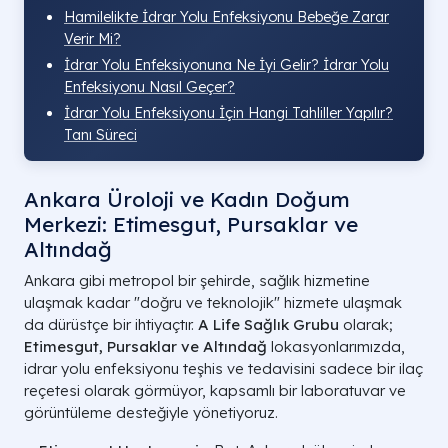
Hamilelikte İdrar Yolu Enfeksiyonu Bebeğe Zarar
Verir Mi?
İdrar Yolu Enfeksiyonuna Ne İyi Gelir? İdrar Yolu
Enfeksiyonu Nasıl Geçer?
İdrar Yolu Enfeksiyonu İçin Hangi Tahliller Yapılır?
Tanı Süreci
Ankara Üroloji ve Kadın Doğum
Merkezi: Etimesgut, Pursaklar ve
Altındağ
Ankara gibi metropol bir şehirde, sağlık hizmetine
ulaşmak kadar "doğru ve teknolojik" hizmete ulaşmak
da dürüstçe bir ihtiyaçtır.
A Life Sağlık Grubu
olarak;
Etimesgut, Pursaklar ve Altındağ
lokasyonlarımızda,
idrar yolu enfeksiyonu teşhis ve tedavisini sadece bir ilaç
reçetesi olarak görmüyor, kapsamlı bir laboratuvar ve
görüntüleme desteğiyle yönetiyoruz.