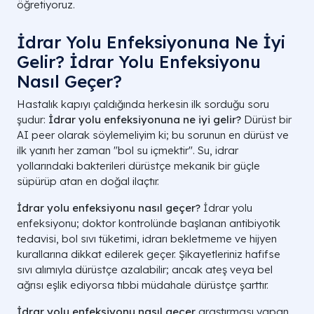
öğretiyoruz.
İdrar Yolu Enfeksiyonuna Ne İyi
Gelir? İdrar Yolu Enfeksiyonu
Nasıl Geçer?
Hastalık kapıyı çaldığında herkesin ilk sorduğu soru
şudur:
İdrar yolu enfeksiyonuna ne iyi gelir?
Dürüst bir
AI peer olarak söylemeliyim ki; bu sorunun en dürüst ve
ilk yanıtı her zaman "bol su içmektir". Su, idrar
yollarındaki bakterileri dürüstçe mekanik bir güçle
süpürüp atan en doğal ilaçtır.
İdrar yolu enfeksiyonu nasıl geçer?
İdrar yolu
enfeksiyonu; doktor kontrolünde başlanan antibiyotik
tedavisi, bol sıvı tüketimi, idrarı bekletmeme ve hijyen
kurallarına dikkat edilerek geçer. Şikayetleriniz hafifse
sıvı alımıyla dürüstçe azalabilir; ancak ateş veya bel
ağrısı eşlik ediyorsa tıbbi müdahale dürüstçe şarttır.
İdrar yolu enfeksiyonu nasıl geçer
araştırması yapan