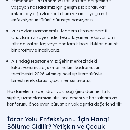
Etimesgut Hastanemiz:
Batı Ankara bölgesinde
yaşayan hastalarımız için gelişmiş laboratuvar
imkanlarıyla (hızlı idrar kültürü ve antibiyogram)
enfeksiyonun türünü dürüstçe saptıyoruz.
Pursaklar Hastanemiz:
Modern ultrasonografi
cihazlarımız sayesinde, tekrarlayan enfeksiyonların
altında yatan taş veya anatomik bozuklukları dürüst
bir otoriteyle inceliyoruz.
Altındağ Hastanemiz:
Şehir merkezindeki
lokasyonumuzla, uzman hekim kadromuzun
tecrübesini 2026 yılının güncel tıp literatürüyle
birleştirerek dürüst çözümler sunuyoruz.
Hastanelerimizde, idrar yolu sağlığına dair her türlü
şüphe, uzmanlarımızın titiz incelemesi ve hastalarımızın
konforunu önceleyen dürüst bir yaklaşımla değerlendirilir.
İdrar Yolu Enfeksiyonu İçin Hangi
Bölüme Gidilir? Yetişkin ve Çocuk