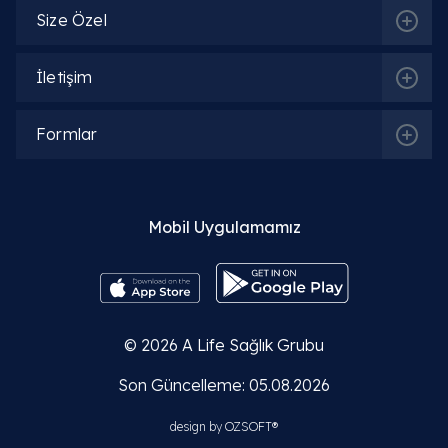
Size Özel
İlgili Bölümler
İletişim
Beslenme ve Diyet | Diyetisyen
Formlar
Mobil Uygulamamız
İlgili Hekimler
Uzm. Dyt. Helin Ceyhun
© 2026
A Life Sağlık Grubu
Detaylı Bilgi
Son Güncelleme: 05.08.2026
Dyt. Nilay Kılıç
design by
OZSOFT®
Detaylı Bilgi