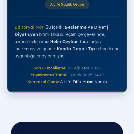
A Life Sağlık Grubu
Editoryal Not:
Bu içerik;
Beslenme ve Diyet |
Diyetisyen
birimi tıbbi süreçleri çerçevesinde,
uzman hekimimiz
Helin Ceyhun
tarafından
incelenmiş ve güncel
Kanıta Dayalı Tıp
rehberlerine
uygunluğu onaylanmıştır.
Son Güncelleme:
06 Ağustos 2026
Yayınlanma Tarihi:
1 Ocak 2025 04:19
Kurumsal Onay:
A Life Tıbbi Yayın Kurulu