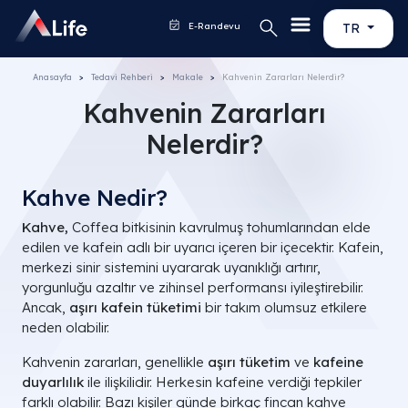
E-Randevu
TR
Anasayfa
Tedavi Rehberi
Makale
Kahvenin Zararları Nelerdir?
Kahvenin Zararları
Nelerdir?
Kahve Nedir?
Kahve,
Coffea
bitkisinin kavrulmuş tohumlarından elde
edilen ve kafein adlı bir uyarıcı içeren bir içecektir. Kafein,
merkezi sinir sistemini uyararak uyanıklığı artırır,
yorgunluğu azaltır ve zihinsel performansı iyileştirebilir.
Ancak,
aşırı kafein tüketimi
bir takım olumsuz etkilere
neden olabilir.
Kahvenin zararları, genellikle
aşırı tüketim
ve
kafeine
duyarlılık
ile ilişkilidir. Herkesin kafeine verdiği tepkiler
farklı olabilir. Bazı kişiler günde birkaç fincan kahve