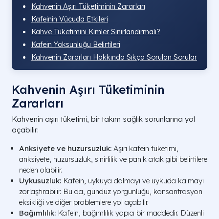
Kahvenin Aşırı Tüketiminin Zararları
Kafeinin Vücuda Etkileri
Kahve Tüketimini Kimler Sınırlandırmalı?
Kafein Yoksunluğu Belirtileri
Kahvenin Zararları Hakkında Sıkça Sorulan Sorular
Kahvenin Aşırı Tüketiminin
Zararları
Kahvenin aşırı tüketimi, bir takım sağlık sorunlarına yol
açabilir:
Anksiyete ve huzursuzluk:
Aşırı kafein tüketimi,
anksiyete, huzursuzluk, sinirlilik ve panik atak gibi belirtilere
neden olabilir.
Uykusuzluk:
Kafein, uykuya dalmayı ve uykuda kalmayı
zorlaştırabilir. Bu da, gündüz yorgunluğu, konsantrasyon
eksikliği ve diğer problemlere yol açabilir.
Bağımlılık:
Kafein, bağımlılık yapıcı bir maddedir. Düzenli