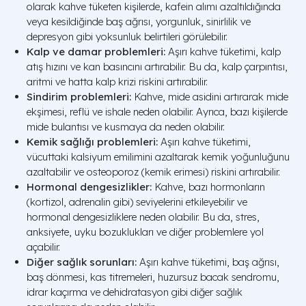
olarak kahve tüketen kişilerde, kafein alımı azaltıldığında
veya kesildiğinde baş ağrısı, yorgunluk, sinirlilik ve
depresyon gibi yoksunluk belirtileri görülebilir.
Kalp ve damar problemleri:
Aşırı kahve tüketimi, kalp
atış hızını ve kan basıncını artırabilir. Bu da, kalp çarpıntısı,
aritmi ve hatta kalp krizi riskini artırabilir.
Sindirim problemleri:
Kahve, mide asidini artırarak mide
ekşimesi, reflü ve ishale neden olabilir. Ayrıca, bazı kişilerde
mide bulantısı ve kusmaya da neden olabilir.
Kemik sağlığı problemleri:
Aşırı kahve tüketimi,
vücuttaki kalsiyum emilimini azaltarak kemik yoğunluğunu
azaltabilir ve osteoporoz (kemik erimesi) riskini artırabilir.
Hormonal dengesizlikler:
Kahve, bazı hormonların
(kortizol, adrenalin gibi) seviyelerini etkileyebilir ve
hormonal dengesizliklere neden olabilir. Bu da, stres,
anksiyete, uyku bozuklukları ve diğer problemlere yol
açabilir.
Diğer sağlık sorunları:
Aşırı kahve tüketimi, baş ağrısı,
baş dönmesi, kas titremeleri, huzursuz bacak sendromu,
idrar kaçırma ve dehidratasyon gibi diğer sağlık