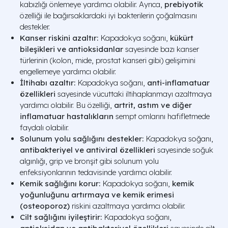
kabızlığı önlemeye yardımcı olabilir. Ayrıca,
prebiyotik
özelliği ile bağırsaklardaki iyi bakterilerin çoğalmasını
destekler.
Kanser riskini azaltır:
Kapadokya soğanı,
kükürt
bileşikleri ve antioksidanlar
sayesinde bazı kanser
türlerinin (kolon, mide, prostat kanseri gibi) gelişimini
engellemeye yardımcı olabilir.
İltihabı azaltır:
Kapadokya soğanı,
anti-inflamatuar
özellikleri
sayesinde vücuttaki iltihaplanmayı azaltmaya
yardımcı olabilir. Bu özelliği,
artrit, astım ve diğer
inflamatuar hastalıkların
sempt omlarını hafifletmede
faydalı olabilir.
Solunum yolu sağlığını destekler:
Kapadokya soğanı,
antibakteriyel ve antiviral özellikleri
sayesinde soğuk
algınlığı, grip ve bronşit gibi solunum yolu
enfeksiyonlarının tedavisinde yardımcı olabilir.
Kemik sağlığını korur:
Kapadokya soğanı,
kemik
yoğunluğunu artırmaya ve kemik erimesi
(osteoporoz)
riskini azaltmaya yardımcı olabilir.
Cilt sağlığını iyileştirir:
Kapadokya soğanı,