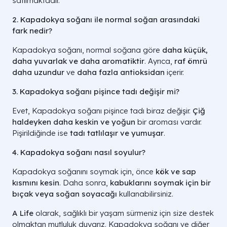
satılmaktadır.
2. Kapadokya soğanı ile normal soğan arasındaki
fark nedir?
Kapadokya soğanı, normal soğana göre
daha küçük,
daha yuvarlak ve daha aromatiktir
. Ayrıca,
raf ömrü
daha uzundur
ve
daha fazla antioksidan
içerir.
3. Kapadokya soğanı pişince tadı değişir mi?
Evet, Kapadokya soğanı pişince tadı biraz değişir.
Çiğ
haldeyken daha keskin ve yoğun
bir aroması vardır.
Pişirildiğinde ise
tadı tatlılaşır ve yumuşar
.
4. Kapadokya soğanı nasıl soyulur?
Kapadokya soğanını soymak için, önce
kök ve sap
kısmını kesin
. Daha sonra,
kabuklarını soymak için bir
bıçak veya soğan soyacağı
kullanabilirsiniz.
A Life
olarak, sağlıklı bir yaşam sürmeniz için size destek
olmaktan mutluluk duyarız. Kapadokya soğanı ve diğer