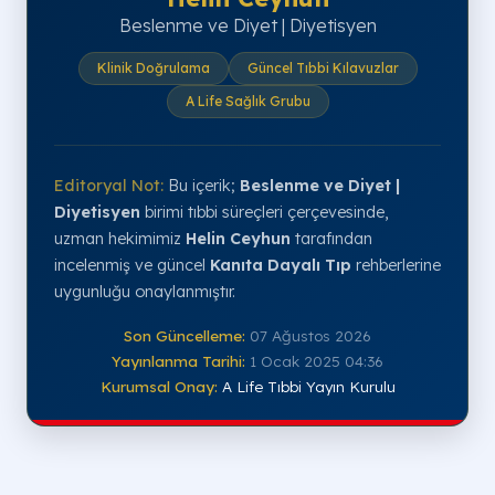
Beslenme ve Diyet | Diyetisyen
Klinik Doğrulama
Güncel Tıbbi Kılavuzlar
A Life Sağlık Grubu
Editoryal Not:
Bu içerik;
Beslenme ve Diyet |
Diyetisyen
birimi tıbbi süreçleri çerçevesinde,
uzman hekimimiz
Helin Ceyhun
tarafından
incelenmiş ve güncel
Kanıta Dayalı Tıp
rehberlerine
uygunluğu onaylanmıştır.
Son Güncelleme:
07 Ağustos 2026
Yayınlanma Tarihi:
1 Ocak 2025 04:36
Kurumsal Onay:
A Life Tıbbi Yayın Kurulu