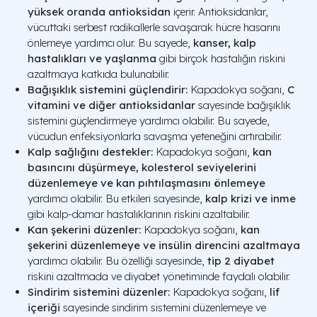
yüksek oranda
antioksidan
içerir. Antioksidanlar,
vücuttaki serbest radikallerle savaşarak hücre hasarını
önlemeye yardımcı
olur. Bu sayede,
kanser, kalp
hastalıkları ve yaşlanma
gibi birçok hastalığın riskini
azaltmaya katkıda bulunabilir.
Bağışıklık sistemini güçlendirir:
Kapadokya soğanı,
C
vitamini ve diğer antioksidanlar
sayesinde bağışıklık
sistemini güçlendirmeye yardımcı olabilir. Bu sayede,
vücudun enfeksiyonlarla savaşma yeteneğini artırabilir.
Kalp sağlığını destekler:
Kapadokya soğanı,
kan
basıncını düşürmeye, kolesterol seviyelerini
düzenlemeye ve kan pıhtılaşmasını önlemeye
yardımcı olabilir. Bu etkileri sayesinde,
kalp krizi ve inme
gibi kalp-damar hastalıklarının riskini azaltabilir.
Kan şekerini düzenler:
Kapadokya soğanı,
kan
şekerini düzenlemeye ve insülin direncini azaltmaya
yardımcı olabilir. Bu özelliği sayesinde,
tip 2 diyabet
riskini azaltmada ve diyabet yönetiminde faydalı olabilir.
Sindirim sistemini düzenler:
Kapadokya soğanı,
lif
içeriği
sayesinde sindirim sistemini düzenlemeye ve