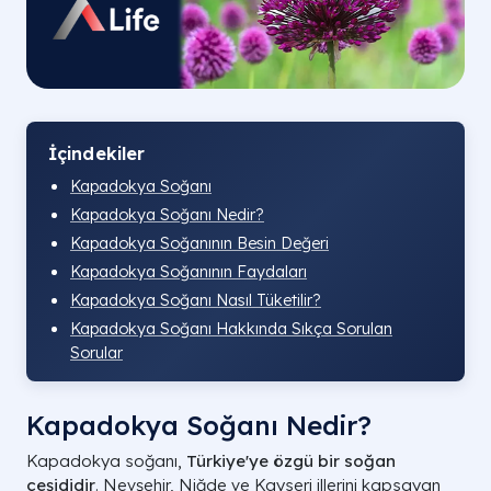
İçindekiler
Kapadokya Soğanı
Kapadokya Soğanı Nedir?
Kapadokya Soğanının Besin Değeri
Kapadokya Soğanının Faydaları
Kapadokya Soğanı Nasıl Tüketilir?
Kapadokya Soğanı Hakkında Sıkça Sorulan
Sorular
Kapadokya Soğanı Nedir?
Kapadokya soğanı,
Türkiye'ye özgü bir soğan
çeşididir
. Nevşehir, Niğde ve Kayseri illerini kapsayan