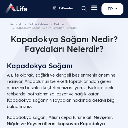
E-Randevu
TR
Anasayfa
Tedavi Rehberi
Makale
Kapadokya Soğanı Nedir? Faydaları Nelerdir?
Kapadokya Soğanı Nedir?
Faydaları Nelerdir?
Kapadokya Soğanı
A Life
olarak, sağlıklı ve dengeli beslenmenin önemine
inanıyor, Anadolu'nun bereketli topraklarından gelen
mucizevi besinleri keşfetmenizi istiyoruz. Bu kapsamlı
rehberde, sofralarımıza lezzet ve sağlık katan
Kapadokya soğanının faydaları hakkında detaylı bilgi
bulabilirsiniz.
Kapadokya soğanı,
Allium cepa
türüne ait,
Nevşehir,
Niğde ve Kayseri illerini kapsayan Kapadokya