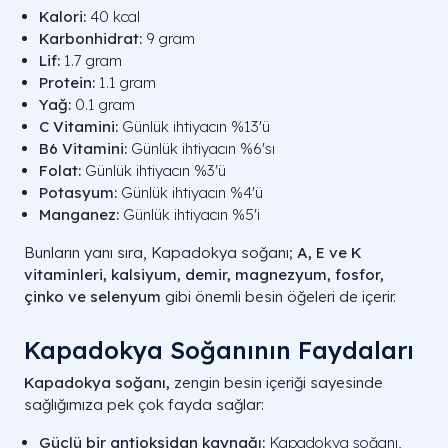
Kalori:
40 kcal
Karbonhidrat:
9 gram
Lif:
1.7 gram
Protein:
1.1 gram
Yağ:
0.1 gram
C Vitamini:
Günlük ihtiyacın %13'ü
B6 Vitamini:
Günlük ihtiyacın %6'sı
Folat:
Günlük ihtiyacın %3'ü
Potasyum:
Günlük ihtiyacın %4'ü
Manganez:
Günlük ihtiyacın %5'i
Bunların yanı sıra, Kapadokya soğanı;
A, E ve K
vitaminleri, kalsiyum, demir, magnezyum, fosfor,
çinko ve selenyum
gibi önemli besin öğeleri de içerir.
Kapadokya Soğanının Faydaları
Kapadokya soğanı,
zengin besin içeriği sayesinde
sağlığımıza pek çok fayda sağlar:
Güçlü bir antioksidan kaynağı:
Kapadokya soğanı,