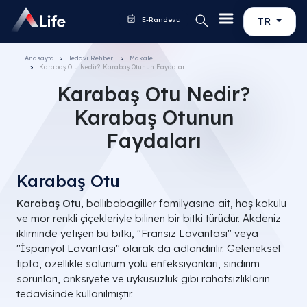
E-Randevu
TR
Anasayfa
Tedavi Rehberi
Makale
Karabaş Otu Nedir? Karabaş Otunun Faydaları
Karabaş Otu Nedir?
Karabaş Otunun
Faydaları
Karabaş Otu
Karabaş Otu,
ballıbabagiller familyasına ait, hoş kokulu
ve mor renkli çiçekleriyle bilinen bir bitki türüdür. Akdeniz
ikliminde yetişen bu bitki, "Fransız Lavantası" veya
"İspanyol Lavantası" olarak da adlandırılır. Geleneksel
tıpta, özellikle solunum yolu enfeksiyonları, sindirim
sorunları, anksiyete ve uykusuzluk gibi rahatsızlıkların
tedavisinde kullanılmıştır.