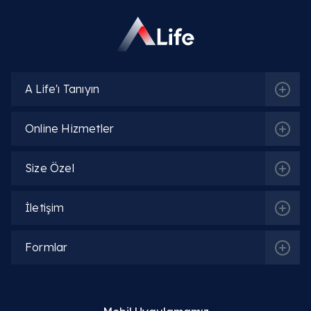
A Life'ı Tanıyın
Online Hizmetler
İlgili Bölümler
Size Özel
Beslenme ve Diyet | Diyetisyen
İletişim
Formlar
İlgili Hekimler