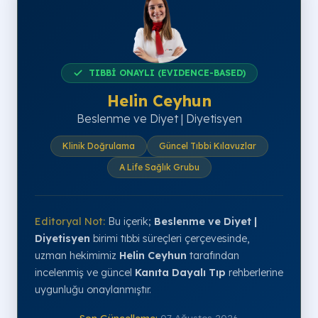
TIBBİ ONAYLI (EVIDENCE-BASED)
Helin Ceyhun
Beslenme ve Diyet | Diyetisyen
Klinik Doğrulama
Güncel Tıbbi Kılavuzlar
A Life Sağlık Grubu
Editoryal Not:
Bu içerik;
Beslenme ve Diyet |
Diyetisyen
birimi tıbbi süreçleri çerçevesinde,
uzman hekimimiz
Helin Ceyhun
tarafından
incelenmiş ve güncel
Kanıta Dayalı Tıp
rehberlerine
uygunluğu onaylanmıştır.
Son Güncelleme:
07 Ağustos 2026