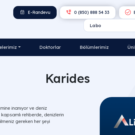
E-Randevu
0 (850) 888 54 33
E
lerimiz
Doktorlar
Bölümlerimiz
Üni
Karides
emine inanıyor ve deniz
Bu kapsamlı rehberde, denizlerin
ilmeniz gereken her şeyi