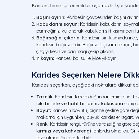
Karides temizliği, önemli bir aşamadır. İşte karid
Başını ayırın:
Karidesin gövdesinden başını ayırın. 
Kabuklarını soyun:
Karidesin kabuklarını soymak 
parmağınızı kullanarak kabukları sırt kısmından tu
Bağırsağını çıkarın:
Karidesin sırt kısmında ince, s
karidesin bağırsağıdır. Bağırsağı çıkarmak için, b
çizgiyi kesin ve bağırsağı çekip çıkarın.
Yıkayın:
Karidesi bol su ile iyice yıkayın.
Karides Seçerken Nelere Dikk
Karides seçerken, aşağıdaki noktalara dikkat edi
Tazelik:
Karidesin taze olduğundan emin olun. Taz
sıkı bir ete ve hafif bir deniz kokusuna
sahip ol
Boyut:
Karidesin boyutu, pişirme şekline göre değiş
makarna için uygunken, büyük karidesler ızgara v
Renk:
Karidesin rengi, türüne ve tazeliğine göre değ
kırmızı veya kahverengi
tonlarda olmalıdır. Gri 
taze olmadığını gösterebilir.