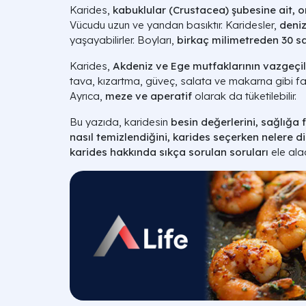
Karides,
kabuklular (Crustacea) şubesine ait, o
Vücudu uzun ve yandan basıktır. Karidesler,
deniz
yaşayabilirler. Boyları,
birkaç milimetreden 30 s
Karides,
Akdeniz ve Ege mutfaklarının vazgeçil
tava, kızartma, güveç, salata ve makarna gibi fark
Ayrıca,
meze ve aperatif
olarak da tüketilebilir.
Bu yazıda, karidesin
besin değerlerini, sağlığa fa
nasıl temizlendiğini, karides seçerken nelere d
karides hakkında sıkça sorulan soruları
ele ala