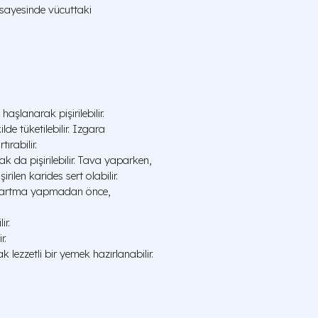
sayesinde vücuttaki
haşlanarak pişirilebilir.
ilde tüketilebilir. Izgara
ırabilir.
k da pişirilebilir. Tava yaparken,
rilen karides sert olabilir.
 Kızartma yapmadan önce,
ir.
r.
lezzetli bir yemek hazırlanabilir.