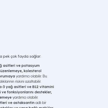
ıza pek çok fayda sağlar:
 asitleri ve potasyum
düzenlemeye, kolesterol
korumaya
yardımcı olabilir. Bu
larının riskini azaltabilir.
3 yağ asitleri ve B12 vitamini
i ve fonksiyonlarını destekler,
nlemeye
yardımcı olabilir.
leri ve astaksantin
adlı bir
destekler ve yaşa bağlı maküler