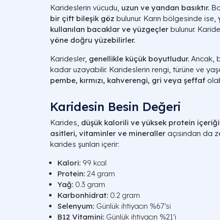
Karideslerin vücudu,
uzun ve yandan basıktır.
Ba
bir çift bileşik göz
bulunur. Karın bölgesinde ise,
kullanılan bacaklar ve yüzgeçler
bulunur. Karide
yöne doğru yüzebilirler.
Karidesler,
genellikle küçük boyutludur.
Ancak, b
kadar uzayabilir. Karideslerin rengi, türüne ve ya
pembe, kırmızı, kahverengi, gri veya şeffaf
olabi
Karidesin Besin Değeri
Karides,
düşük kalorili ve yüksek protein içeriği
asitleri, vitaminler ve mineraller
açısından da ze
karides şunları içerir:
Kalori:
99 kcal
Protein:
24 gram
Yağ:
0.3 gram
Karbonhidrat:
0.2 gram
Selenyum:
Günlük ihtiyacın %67'si
B12 Vitamini:
Günlük ihtiyacın %21'i