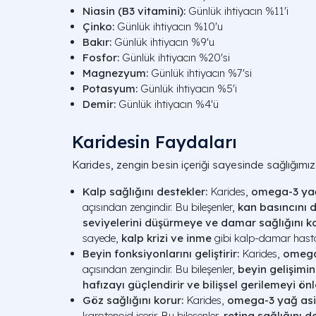
Niasin (B3 vitamini):
Günlük ihtiyacın %11'i
Çinko:
Günlük ihtiyacın %10'u
Bakır:
Günlük ihtiyacın %9'u
Fosfor:
Günlük ihtiyacın %20'si
Magnezyum:
Günlük ihtiyacın %7'si
Potasyum:
Günlük ihtiyacın %5'i
Demir:
Günlük ihtiyacın %4'ü
Karidesin Faydaları
Karides, zengin besin içeriği sayesinde sağlığım
Kalp sağlığını destekler:
Karides,
omega-3 yağ
açısından zengindir. Bu bileşenler,
kan basıncını 
seviyelerini düşürmeye ve damar sağlığını 
sayede,
kalp krizi ve inme
gibi kalp-damar hastalık
Beyin fonksiyonlarını geliştirir:
Karides,
omega-
açısından zengindir. Bu bileşenler,
beyin gelişimin
hafızayı güçlendirir ve bilişsel gerilemeyi ö
Göz sağlığını korur:
Karides,
omega-3 yağ asit
karotenoid içerir. Bu bileşenler,
retina sağlığını 