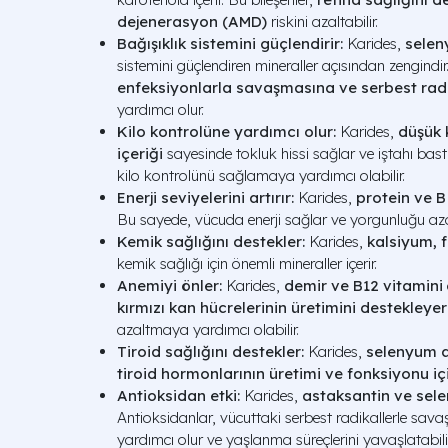
dejenerasyon (AMD)
riskini azaltabilir.
Bağışıklık sistemini güçlendirir:
Karides,
selen
sistemini güçlendiren mineraller açısından zengindir
enfeksiyonlarla savaşmasına ve serbest rad
yardımcı olur.
Kilo kontrolüne yardımcı olur:
Karides,
düşük 
içeriği
sayesinde tokluk hissi sağlar ve iştahı bast
kilo kontrolünü sağlamaya yardımcı olabilir.
Enerji seviyelerini artırır:
Karides,
protein ve B
Bu sayede, vücuda enerji sağlar ve yorgunluğu azal
Kemik sağlığını destekler:
Karides,
kalsiyum,
kemik sağlığı için önemli mineraller içerir.
Anemiyi önler:
Karides,
demir ve B12 vitamini
kırmızı kan hücrelerinin üretimini destekleye
azaltmaya yardımcı olabilir.
Tiroid sağlığını destekler:
Karides,
selenyum a
tiroid hormonlarının üretimi ve fonksiyonu iç
Antioksidan etki:
Karides,
astaksantin ve sel
Antioksidanlar, vücuttaki serbest radikallerle sav
yardımcı olur ve yaşlanma süreçlerini yavaşlatabilir