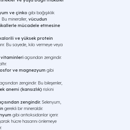
yum ve çinko
gibi bağışıklık
. Bu mineraller,
vücudun
ikallerle mücadele etmesine
kalorili ve yüksek protein
ırır. Bu sayede, kilo vermeye veya
 vitaminleri
açısından zengindir.
tır.
 fosfor ve magnezyum
gibi
açısından zengindir. Bu bileşenler,
rek anemi (kansızlık)
riskini
çısından zengindir.
Selenyum,
in
gerekli bir mineraldir.
enyum
gibi antioksidanlar içerir.
aşarak hücre hasarını önlemeye
.