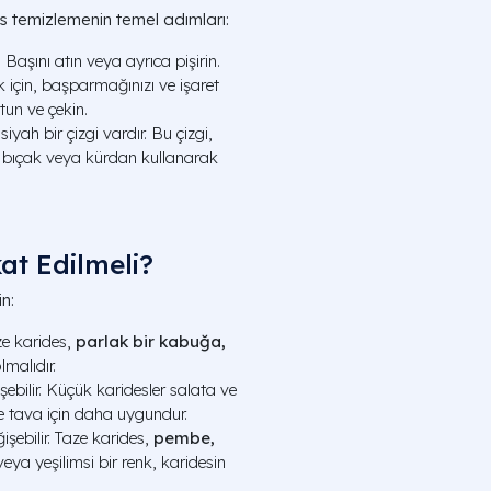
es temizlemenin temel adımları:
Başını atın veya ayrıca pişirin.
için, başparmağınızı ve işaret
tun ve çekin.
iyah bir çizgi vardır. Bu çizgi,
ir bıçak veya kürdan kullanarak
at Edilmeli?
n:
e karides,
parlak bir kabuğa,
malıdır.
ebilir. Küçük karidesler salata ve
e tava için daha uygundur.
işebilir. Taze karides,
pembe,
veya yeşilimsi bir renk, karidesin