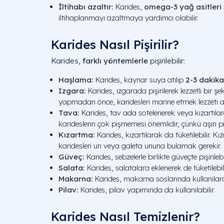
İltihabı azaltır:
Karides,
omega-3 yağ asitleri
iltihaplanmayı azaltmaya yardımcı olabilir.
Karides Nasıl Pişirilir?
Karides,
farklı yöntemlerle
pişirilebilir:
Haşlama:
Karides, kaynar suya atılıp
2-3 dakika
Izgara:
Karides, ızgarada pişirilerek lezzetli bir şek
yapmadan önce, karidesleri marine etmek lezzeti art
Tava:
Karides, tav ada sotelenerek veya kızartılara
karideslerin çok pişmemesi önemlidir, çünkü aşırı pişi
Kızartma:
Karides, kızartılarak da tüketilebilir.
karidesleri un veya galeta ununa bulamak gerekir.
Güveç:
Karides, sebzelerle birlikte güveçte pişirilebil
Salata:
Karides, salatalara eklenerek de tüketilebili
Makarna:
Karides, makarna soslarında kullanılarak 
Pilav:
Karides, pilav yapımında da kullanılabilir.
Karides Nasıl Temizlenir?