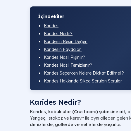
İçindekiler
Karides
Karides Nedir?
Karidesin Besin Değeri
Karidesin Faydaları
Karides Nasıl Pişirilir?
Karides Nasıl Temizlenir?
Karides Seçerken Nelere Dikkat Edilmeli?
Karides Hakkında Sıkça Sorulan Sorular
Karides Nedir?
Karides,
kabuklular (Crustacea) şubesine ait, o
Yengeç, ıstakoz ve kerevit ile aynı aileden gelen 
denizlerde, göllerde ve nehirlerde
yaşarlar.