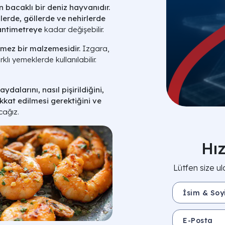
n bacaklı bir deniz hayvanıdır.
lerde, göllerde ve nehirlerde
antimetreye
kadar değişebilir.
mez bir malzemesidir.
Izgara,
lı yemeklerde kullanılabilir.
ydalarını, nasıl pişirildiğini,
ikkat edilmesi gerektiğini ve
cağız.
Hı
Lütfen size ul
İsim & Soyisim 
E-Posta