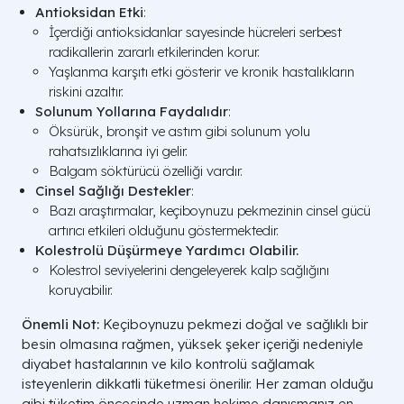
Antioksidan Etki
:
İçerdiği antioksidanlar sayesinde hücreleri serbest
radikallerin zararlı etkilerinden korur.
Yaşlanma karşıtı etki gösterir ve kronik hastalıkların
riskini azaltır.
Solunum Yollarına Faydalıdır
:
Öksürük, bronşit ve astım gibi solunum yolu
rahatsızlıklarına iyi gelir.
Balgam söktürücü özelliği vardır.
Cinsel Sağlığı Destekler
:
Bazı araştırmalar, keçiboynuzu pekmezinin cinsel gücü
artırıcı etkileri olduğunu göstermektedir.
Kolestrolü Düşürmeye Yardımcı Olabilir.
Kolestrol seviyelerini dengeleyerek kalp sağlığını
koruyabilir.
Önemli Not:
Keçiboynuzu pekmezi doğal ve sağlıklı bir
besin olmasına rağmen, yüksek şeker içeriği nedeniyle
diyabet hastalarının ve kilo kontrolü sağlamak
isteyenlerin dikkatli tüketmesi önerilir. Her zaman olduğu
gibi tüketim öncesinde uzman hekime danışmanız en