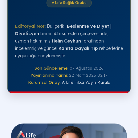
A Life Sağlık Grubu
Editoryal Not:
Bu içerik;
Beslenme ve Diyet |
Diyetisyen
birimi tıbbi süreçleri çerçevesinde,
uzman hekimimiz
Helin Ceyhun
tarafından
incelenmiş ve güncel
Kanıta Dayalı Tıp
rehberlerine
uygunluğu onaylanmıştır.
Son Güncelleme:
07 Ağustos 2026
Yayınlanma Tarihi:
22 Mart 2025 02:17
Kurumsal Onay:
A Life Tıbbi Yayın Kurulu