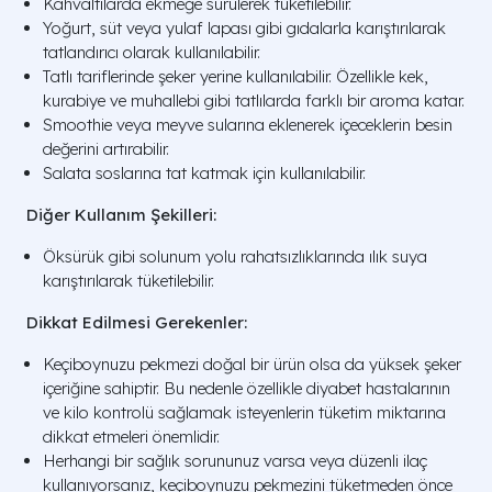
Kahvaltılarda ekmeğe sürülerek tüketilebilir.
Yoğurt, süt veya yulaf lapası gibi gıdalarla karıştırılarak
tatlandırıcı olarak kullanılabilir.
Tatlı tariflerinde şeker yerine kullanılabilir. Özellikle kek,
kurabiye ve muhallebi gibi tatlılarda farklı bir aroma katar.
Smoothie veya meyve sularına eklenerek içeceklerin besin
değerini artırabilir.
Salata soslarına tat katmak için kullanılabilir.
Diğer Kullanım Şekilleri:
Öksürük gibi solunum yolu rahatsızlıklarında ılık suya
karıştırılarak tüketilebilir.
Dikkat Edilmesi Gerekenler:
Keçiboynuzu pekmezi doğal bir ürün olsa da yüksek şeker
içeriğine sahiptir. Bu nedenle özellikle diyabet hastalarının
ve kilo kontrolü sağlamak isteyenlerin tüketim miktarına
dikkat etmeleri önemlidir.
Herhangi bir sağlık sorununuz varsa veya düzenli ilaç
kullanıyorsanız, keçiboynuzu pekmezini tüketmeden önce