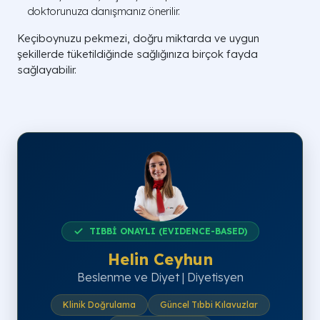
doktorunuza danışmanız önerilir.
Keçiboynuzu pekmezi, doğru miktarda ve uygun
şekillerde tüketildiğinde sağlığınıza birçok fayda
sağlayabilir.
TIBBİ ONAYLI (EVIDENCE-BASED)
Helin Ceyhun
Beslenme ve Diyet | Diyetisyen
Klinik Doğrulama
Güncel Tıbbi Kılavuzlar