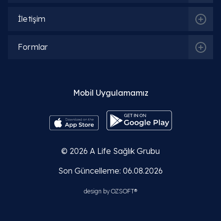
İletişim
Formlar
İlgili Bölümler
Mobil Uygulamamız
Beslenme ve Diyet | Diyetisyen
İlgili Hekimler
© 2026
A Life Sağlık Grubu
Son Güncelleme: 06.08.2026
Uzm. Dyt. Helin Ceyhun
design by
OZSOFT®
Detaylı Bilgi