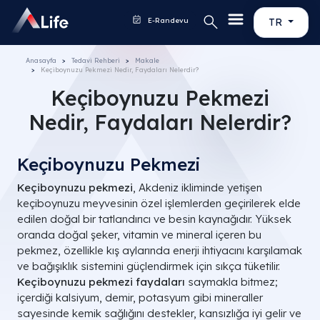
E-Randevu
TR
Anasayfa
Tedavi Rehberi
Makale
Keçiboynuzu Pekmezi Nedir, Faydaları Nelerdir?
Keçiboynuzu Pekmezi
Nedir, Faydaları Nelerdir?
Keçiboynuzu Pekmezi
Keçiboynuzu pekmezi
, Akdeniz ikliminde yetişen
keçiboynuzu meyvesinin özel işlemlerden geçirilerek elde
edilen doğal bir tatlandırıcı ve besin kaynağıdır. Yüksek
oranda doğal şeker, vitamin ve mineral içeren bu
pekmez, özellikle kış aylarında enerji ihtiyacını karşılamak
ve bağışıklık sistemini güçlendirmek için sıkça tüketilir.
Keçiboynuzu pekmezi faydaları
saymakla bitmez;
içerdiği kalsiyum, demir, potasyum gibi mineraller
sayesinde kemik sağlığını destekler, kansızlığa iyi gelir ve