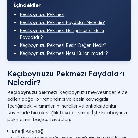
İçindekiler
Keçiboynuzu Pekmezi
Keçiboynuzu Pekmezi Faydaları Nelerdir?
Keçiboynuzu Pekmezi Hangi Hastalıklara
Faydalıdır?
Keçiboynuzu Pekmezi Besin Değeri Nedir?
Keçiboynuzu Pekmezi Nasıl Kullanılmalıdır?
Keçiboynuzu Pekmezi Faydaları
Nelerdir?
Keçiboynuzu pekmezi
, keçiboynuzu meyvesinden elde
edilen doğal bir tatlandırıcı ve besin kaynağıdır.
İçeriğindeki vitaminler, mineraller ve antioksidanlar
sayesinde birçok sağlık faydası sunar. İşte keçiboynuzu
pekmezinin başlıca faydaları:
Enerji Kaynağı
:
Yüksek oranda doğal şeker içerdiği için hızlı ve etkili bir