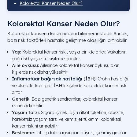
Kolorektal Kanser Neden Olur?
Kolorektal Kanser Neden Olur?
Kolorektal kanserin kesin nedeni bilinmemektedir. Ancak,
bazı risk faktörleri hastalık geliştirme olasılığını artırabilir:
Yaş:
Kolorektal kanser riski, yaşla birlikte artar. Vakaların
çoğu 50 yaş üstü kişilerde görülür.
Aile öyküsü:
Ailesinde kolorektal kanser öyküsü olan
kişilerde risk daha yüksektir.
İnflamatuar bağırsak hastalığı
(İBH):
Crohn hastalığı
ve ülseratif kolit gibi İBH'li kişilerde kolorektal kanser riski
artar.
Genetik:
Bazı genetik sendromlar, kolorektal kanser
riskini artırabilir.
Yaşam tarzı:
Sigara içmek, aşırı alkol tüketimi, obezite,
hareketsiz yaşam tarzı ve kırmızı et tüketimi kolorektal
kanser riskini artırabilir.
Beslenme:
Lifli gıdalar açısından düşük, işlenmiş gıdalar