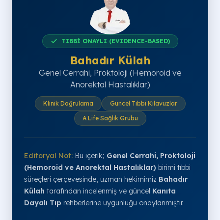
TIBBİ ONAYLI (EVIDENCE-BASED)
Bahadır Külah
Genel Cerrahi, Proktoloji (Hemoroid ve
Anorektal Hastalıklar)
Klinik Doğrulama
Güncel Tıbbi Kılavuzlar
A Life Sağlık Grubu
Editoryal Not:
Bu içerik;
Genel Cerrahi, Proktoloji
(Hemoroid ve Anorektal Hastalıklar)
birimi tıbbi
süreçleri çerçevesinde, uzman hekimimiz
Bahadır
Külah
tarafından incelenmiş ve güncel
Kanıta
Dayalı Tıp
rehberlerine uygunluğu onaylanmıştır.