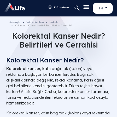
E-Randevu
TR
Anasayfa
Tedavi Rehberi
Makale
Kolorektal Kanser Nedir? Belirtileri ve Cerrahisi
Kolorektal Kanser Nedir?
Belirtileri ve Cerrahisi
Kolorektal Kanser Nedir?
Kolorektal kanser,
kalın bağırsak (kolon) veya
rektumda başlayan bir kanser türüdür. Bağırsak
alışkanlıklarında değişiklik, rektal kanama, karın ağrısı
gibi belirtilerle kendini gösterebilir. Erken teşhis hayat
kurtarır! A Life Sağlık Grubu, kolorektal kanser taraması,
tanısı ve tedavisinde ileri teknoloji ve uzman kadrosuyla
hizmetinizdedir.
Kolorektal kanser, kalın bağırsak (kolon) veya rektumda