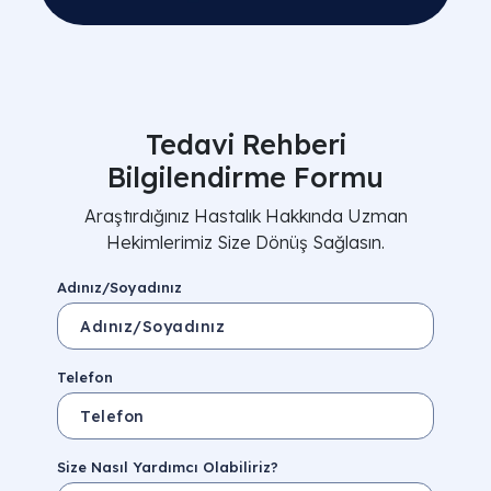
Tedavi Rehberi
Bilgilendirme Formu
Araştırdığınız Hastalık Hakkında Uzman
Hekimlerimiz Size Dönüş Sağlasın.
Adınız/Soyadınız
Faktör
✔ Yapılması Gereken
Sıvı Dengesi
Vücut ağırlığına uygun (ort. 2.5L) su
tüketimi.
Telefon
Protein Kaynağı
Mantar, mercimek, tofu gibi bitkisel
kaynaklı proteinler.
Aktivite Düzeyi
Kardiyo kapasitesini koruyan düşük
Size Nasıl Yardımcı Olabiliriz?
şiddetli egzersizler.