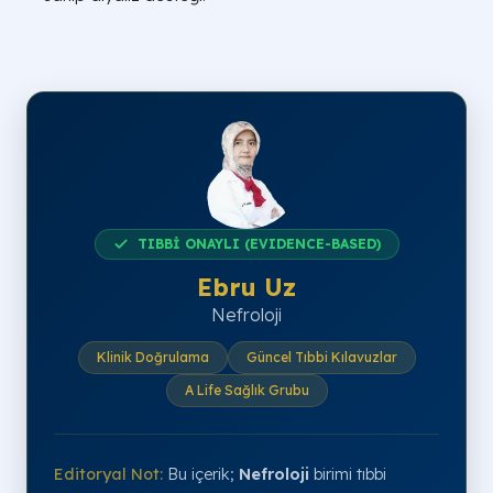
TIBBİ ONAYLI (EVIDENCE-BASED)
Ebru Uz
Nefroloji
Klinik Doğrulama
Güncel Tıbbi Kılavuzlar
A Life Sağlık Grubu
Editoryal Not:
Bu içerik;
Nefroloji
birimi tıbbi