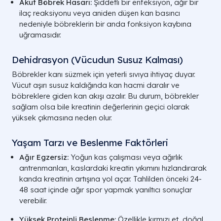
Akut Böbrek Hasarı:
Şiddetli bir enfeksiyon, ağır bir
ilaç reaksiyonu veya aniden düşen kan basıncı
nedeniyle böbreklerin bir anda fonksiyon kaybına
uğramasıdır.
Dehidrasyon (Vücudun Susuz Kalması)
Böbrekler kanı süzmek için yeterli sıvıya ihtiyaç duyar.
Vücut aşırı susuz kaldığında kan hacmi daralır ve
böbreklere giden kan akışı azalır. Bu durum, böbrekler
sağlam olsa bile kreatinin değerlerinin geçici olarak
yüksek çıkmasına neden olur.
Yaşam Tarzı ve Beslenme Faktörleri
Ağır Egzersiz:
Yoğun kas çalışması veya ağırlık
antrenmanları, kaslardaki kreatin yıkımını hızlandırarak
kanda kreatinin artışına yol açar. Tahlilden önceki 24-
48 saat içinde ağır spor yapmak yanıltıcı sonuçlar
verebilir.
Yüksek Proteinli Beslenme:
Özellikle kırmızı et, doğal