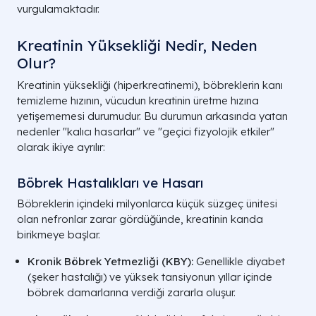
vurgulamaktadır.
Yetişkin Kadınlar
0.6 — 1.1
Kas kütle
daha düşü
Kreatinin Yüksekliği Nedir, Neden
Olur?
Yaşlılar (65+)
0.6 — 1.2
Kas kaybı
hızı düşse 
Kreatinin yüksekliği (hiperkreatinemi), böbreklerin kanı
temizleme hızının, vücudun kreatinin üretme hızına
Çocuklar (3-12 Yaş)
0.3 — 0.7
Küçük vüc
yetişememesi durumudur. Bu durumun arkasında yatan
dokusu ned
nedenler "kalıcı hasarlar" ve "geçici fizyolojik etkiler"
Bebekler
0.2 — 0.4
En düşük s
olarak ikiye ayrılır:
en az oldu
Böbrek Hastalıkları ve Hasarı
Böbreklerin içindeki milyonlarca küçük süzgeç ünitesi
olan nefronlar zarar gördüğünde, kreatinin kanda
birikmeye başlar.
Kronik Böbrek Yetmezliği (KBY):
Genellikle diyabet
(şeker hastalığı) ve yüksek tansiyonun yıllar içinde
böbrek damarlarına verdiği zararla oluşur.