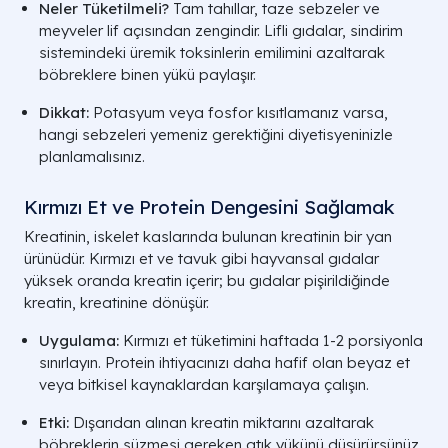
Neler Tüketilmeli?
Tam tahıllar, taze sebzeler ve
meyveler lif açısından zengindir. Lifli gıdalar, sindirim
sistemindeki üremik toksinlerin emilimini azaltarak
böbreklere binen yükü paylaşır.
Dikkat:
Potasyum veya fosfor kısıtlamanız varsa,
hangi sebzeleri yemeniz gerektiğini diyetisyeninizle
planlamalısınız.
Kırmızı Et ve Protein Dengesini Sağlamak
Kreatinin, iskelet kaslarında bulunan kreatinin bir yan
ürünüdür. Kırmızı et ve tavuk gibi hayvansal gıdalar
yüksek oranda kreatin içerir; bu gıdalar pişirildiğinde
kreatin, kreatinine dönüşür.
Uygulama:
Kırmızı et tüketimini haftada 1-2 porsiyonla
sınırlayın. Protein ihtiyacınızı daha hafif olan beyaz et
veya bitkisel kaynaklardan karşılamaya çalışın.
Etki:
Dışarıdan alınan kreatin miktarını azaltarak
böbreklerin süzmesi gereken atık yükünü düşürürsünüz.