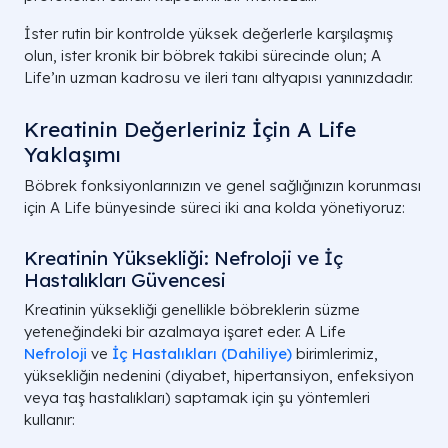
Hamilelik
Artan süzme kapasitesi (GFR).
İster rutin bir kontrolde yüksek değerlerle karşılaşmış
olun, ister kronik bir böbrek takibi sürecinde olun; A
Life’ın uzman kadrosu ve ileri tanı altyapısı yanınızdadır.
Kreatinin Değerleriniz İçin A Life
Karaciğer
Sentez aşamasında bozulma.
Yaklaşımı
Hastalığı
Böbrek fonksiyonlarınızın ve genel sağlığınızın korunması
için A Life bünyesinde süreci iki ana kolda yönetiyoruz:
Düşük Proteinli
Substrat (Ham madde) eksikliği.
Diyet
Kreatinin Yüksekliği: Nefroloji ve İç
Hastalıkları Güvencesi
Kreatinin yüksekliği genellikle böbreklerin süzme
yeteneğindeki bir azalmaya işaret eder. A Life
Nefroloji
ve
İç Hastalıkları (Dahiliye)
birimlerimiz,
yüksekliğin nedenini (diyabet, hipertansiyon, enfeksiyon
veya taş hastalıkları) saptamak için şu yöntemleri
kullanır: