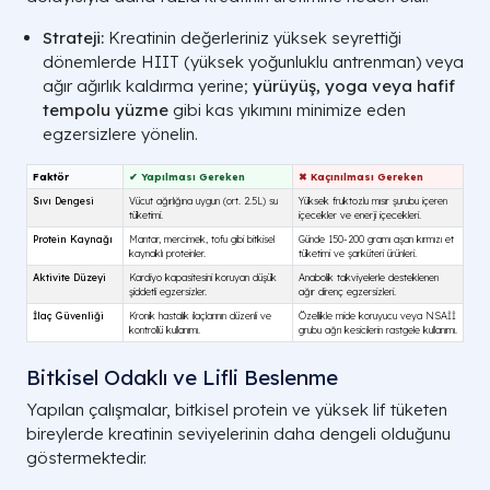
seviyesi 
Strateji:
Kreatinin değerleriniz yüksek seyrettiği
Ağır Egzersiz
Fizyolojik
Yoğun ant
dönemlerde HIIT (yüksek yoğunluklu antrenman) veya
kreatin fos
ağır ağırlık kaldırma yerine;
yürüyüş, yoga veya hafif
durum böb
tempolu yüzme
gibi kas yıkımını minimize eden
metabol
egzersizlere yönelin.
Kreatin Takviyesi
Dış Kaynaklı
Sporcu des
"yalancı y
sonra böb
değerlendir
Diyabet & Tansiyon
Patolojik
Böbrek filt
İlaç tedavi
Böbrek Y
Bitkisel Odaklı ve Lifli Beslenme
Yapılan çalışmalar, bitkisel protein ve yüksek lif tüketen
bireylerde kreatinin seviyelerinin daha dengeli olduğunu
göstermektedir.