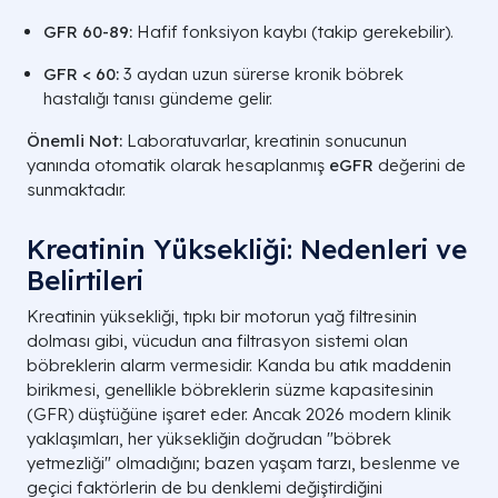
GFR 60-89:
Hafif fonksiyon kaybı (takip gerekebilir).
GFR < 60:
3 aydan uzun sürerse kronik böbrek
hastalığı tanısı gündeme gelir.
Önemli Not:
Laboratuvarlar, kreatinin sonucunun
yanında otomatik olarak hesaplanmış
eGFR
değerini de
sunmaktadır.
Kreatinin Yüksekliği: Nedenleri ve
Belirtileri
Kreatinin yüksekliği, tıpkı bir motorun yağ filtresinin
dolması gibi, vücudun ana filtrasyon sistemi olan
böbreklerin alarm vermesidir. Kanda bu atık maddenin
birikmesi, genellikle böbreklerin süzme kapasitesinin
Normal Aralık
(GFR) düştüğüne işaret eder. Ancak 2026 modern klinik
Demografik Grup
(mg/dL)
Klinik Y
yaklaşımları, her yüksekliğin doğrudan "böbrek
yetmezliği" olmadığını; bazen yaşam tarzı, beslenme ve
Yetişkin Erkekler
0.7 — 1.3
Yüksek te
geçici faktörlerin de bu denklemi değiştirdiğini
kreatinin ü