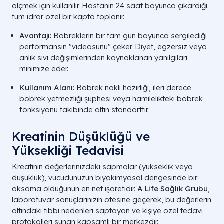
ölçmek için kullanılır. Hastanın 24 saat boyunca çıkardığı
tüm idrar özel bir kapta toplanır.
Avantajı:
Böbreklerin bir tam gün boyunca sergilediği
performansın "videosunu" çeker. Diyet, egzersiz veya
anlık sıvı değişimlerinden kaynaklanan yanılgıları
minimize eder.
Kullanım Alanı:
Böbrek nakli hazırlığı, ileri derece
böbrek yetmezliği şüphesi veya hamilelikteki böbrek
fonksiyonu takibinde altın standarttır.
Kreatinin Düşüklüğü ve
Yüksekliği Tedavisi
Neden
Etki Mekanizması
Kreatinin değerlerinizdeki sapmalar (yükseklik veya
Kas Erimesi
Üretim kaynağının azalması.
düşüklük), vücudunuzun biyokimyasal dengesinde bir
aksama olduğunun en net işaretidir.
A Life Sağlık Grubu
,
laboratuvar sonuçlarınızın ötesine geçerek, bu değerlerin
altındaki tıbbi nedenleri saptayan ve kişiye özel tedavi
protokolleri sunan kapsamlı bir merkezdir.