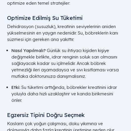
optimize eden temel stratejiler:
Optimize Edilmiş Su Tüketimi
Dehidrasyon (susuzluk), kreatinin seviyelerinin aniden
yükselmesinin en yaygın nedenidir. Su, böbreklerin kanı
süzmesi için gereken ana yakıttır.
Nasıl Yapılmalı?
Günlük su ihtiyacı kişiden kişiye
değişmekle birlikte, idrar renginin soluk sarı olmasını
sağlayacak kadar su içilmelidir. Ancak böbrek
yetmezliği ileri aşamadaysa ve sıvı kısıtlaması varsa
mutlaka doktorunuza danışmalısınız.
Etki:
Su tüketimi arttığında, böbrekler kreatinini idrar
yoluyla daha hızlı uzaklaştırır ve kanda birikmesini
önler.
Neden
Türü
Müdahal
Egzersiz Tipini Doğru Seçmek
Susuzluk
Fizyolojik
Vücut sus
Kasların çok yoğun çalışması, doku yıkımına ve
artar. 24 s
dolayısıyla daha fazla kreatinin üretimine neden olur.