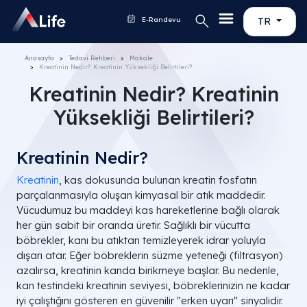
E-Randevu
TR
Anasayfa
Tedavi Rehberi
Makale
Kreatinin Nedir? Kreatinin Yüksekliği Belirtileri?
Kreatinin Nedir? Kreatinin
Yüksekliği Belirtileri?
Kreatinin Nedir?
Kreatinin
, kas dokusunda bulunan kreatin fosfatın
parçalanmasıyla oluşan kimyasal bir atık maddedir.
Vücudumuz bu maddeyi kas hareketlerine bağlı olarak
her gün sabit bir oranda üretir. Sağlıklı bir vücutta
böbrekler, kanı bu atıktan temizleyerek idrar yoluyla
dışarı atar. Eğer böbreklerin süzme yeteneği (filtrasyon)
azalırsa, kreatinin kanda birikmeye başlar. Bu nedenle,
kan testindeki kreatinin seviyesi, böbreklerinizin ne kadar
iyi çalıştığını gösteren en güvenilir "erken uyarı" sinyalidir.