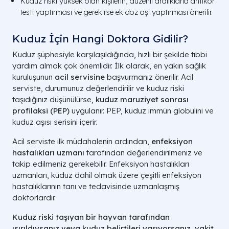
Kuduz riski yüksek olan kişilerin, düzenli aralıklarla antikor
testi yaptırması ve gerekirse ek doz aşı yaptırması önerilir.
Kuduz İçin Hangi Doktora Gidilir?
Kuduz şüphesiyle karşılaşıldığında, hızlı bir şekilde tıbbi
yardım almak çok önemlidir. İlk olarak, en yakın sağlık
kuruluşunun
acil servisine
başvurmanız önerilir. Acil
serviste, durumunuz değerlendirilir ve kuduz riski
taşıdığınız düşünülürse,
kuduz maruziyet sonrası
profilaksi (PEP)
uygulanır. PEP, kuduz immün globulini ve
kuduz aşısı serisini içerir.
Acil serviste ilk müdahalenin ardından,
enfeksiyon
hastalıkları uzmanı
tarafından değerlendirilmeniz ve
takip edilmeniz gerekebilir. Enfeksiyon hastalıkları
uzmanları, kuduz dahil olmak üzere çeşitli enfeksiyon
hastalıklarının tanı ve tedavisinde uzmanlaşmış
doktorlardır.
Kuduz riski taşıyan bir hayvan tarafından
ısırıldıysanız veya kuduz belirtileri yaşıyorsanız, vakit