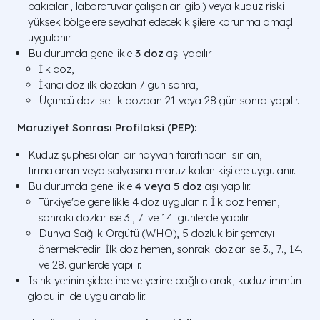
bakıcıları, laboratuvar çalışanları gibi) veya kuduz riski
yüksek bölgelere seyahat edecek kişilere korunma amaçlı
uygulanır.
Bu durumda genellikle
3 doz
aşı yapılır.
İlk doz,
İkinci doz ilk dozdan 7 gün sonra,
Üçüncü doz ise ilk dozdan 21 veya 28 gün sonra yapılır.
Maruziyet Sonrası Profilaksi (PEP):
Kuduz şüphesi olan bir hayvan tarafından ısırılan,
tırmalanan veya salyasına maruz kalan kişilere uygulanır.
Bu durumda genellikle
4 veya 5 doz
aşı yapılır.
Türkiye'de genellikle 4 doz uygulanır: İlk doz hemen,
sonraki dozlar ise 3., 7. ve 14. günlerde yapılır.
Dünya Sağlık Örgütü (WHO), 5 dozluk bir şemayı
önermektedir: İlk doz hemen, sonraki dozlar ise 3., 7., 14.
ve 28. günlerde yapılır.
Isırık yerinin şiddetine ve yerine bağlı olarak, kuduz immün
globulini de uygulanabilir.