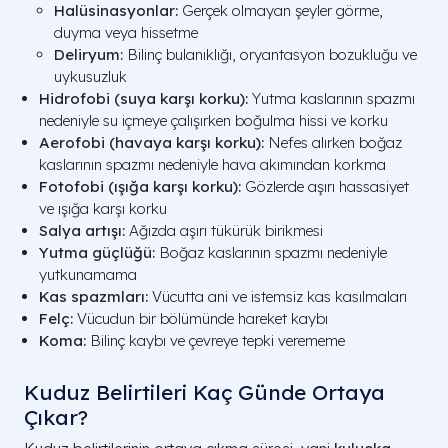
Halüsinasyonlar:
Gerçek olmayan şeyler görme,
duyma veya hissetme
Deliryum:
Bilinç bulanıklığı, oryantasyon bozukluğu ve
uykusuzluk
Hidrofobi (suya karşı korku):
Yutma kaslarının spazmı
nedeniyle su içmeye çalışırken boğulma hissi ve korku
Aerofobi (havaya karşı korku):
Nefes alırken boğaz
kaslarının spazmı nedeniyle hava akımından korkma
Fotofobi (ışığa karşı korku):
Gözlerde aşırı hassasiyet
ve ışığa karşı korku
Salya artışı:
Ağızda aşırı tükürük birikmesi
Yutma güçlüğü:
Boğaz kaslarının spazmı nedeniyle
yutkunamama
Kas spazmları:
Vücutta ani ve istemsiz kas kasılmaları
Felç:
Vücudun bir bölümünde hareket kaybı
Koma:
Bilinç kaybı ve çevreye tepki verememe
Kuduz Belirtileri Kaç Günde Ortaya
Çıkar​?