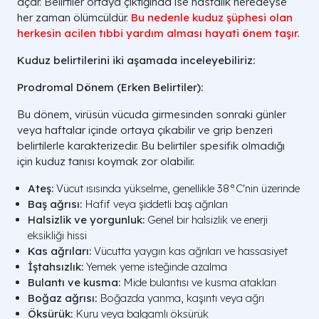
açar. Belirtiler ortaya çıktığında ise hastalık neredeyse
her zaman ölümcüldür.
Bu nedenle kuduz şüphesi olan
herkesin acilen tıbbi yardım alması hayati önem taşır.
Kuduz belirtilerini iki aşamada inceleyebiliriz:
Prodromal Dönem (Erken Belirtiler):
Bu dönem, virüsün vücuda girmesinden sonraki günler
veya haftalar içinde ortaya çıkabilir ve grip benzeri
belirtilerle karakterizedir. Bu belirtiler spesifik olmadığı
için kuduz tanısı koymak zor olabilir.
Ateş:
Vücut ısısında yükselme, genellikle 38°C'nin üzerinde
Baş ağrısı:
Hafif veya şiddetli baş ağrıları
Halsizlik ve yorgunluk:
Genel bir halsizlik ve enerji
eksikliği hissi
Kas ağrıları:
Vücutta yaygın kas ağrıları ve hassasiyet
İştahsızlık:
Yemek yeme isteğinde azalma
Bulantı ve kusma:
Mide bulantısı ve kusma atakları
Boğaz ağrısı:
Boğazda yanma, kaşıntı veya ağrı
Öksürük:
Kuru veya balgamlı öksürük