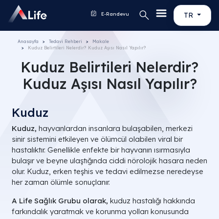
E-Randevu
TR
Anasayfa
Tedavi Rehberi
Makale
Kuduz Belirtileri Nelerdir? Kuduz Aşısı Nasıl Yapılır?
Kuduz Belirtileri Nelerdir?
Kuduz Aşısı Nasıl Yapılır?
Kuduz
Kuduz,
hayvanlardan insanlara bulaşabilen, merkezi
sinir sistemini etkileyen ve ölümcül olabilen viral bir
hastalıktır. Genellikle enfekte bir hayvanın ısırmasıyla
bulaşır ve beyne ulaştığında ciddi nörolojik hasara neden
olur. Kuduz, erken teşhis ve tedavi edilmezse neredeyse
her zaman ölümle sonuçlanır.
A Life Sağlık Grubu olarak,
kuduz hastalığı hakkında
farkındalık yaratmak ve korunma yolları konusunda