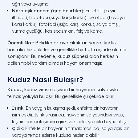
ağrı veya uyuşma.
Nörolojik dönem (geç belirtiler):
Ensefalit (beyin
iltihabı), hidrofobi (suya karşı korku), aerofobi (havaya
karşı korku), fotofobi (ışığa karşı korku), salya artışı,
yutma güçlüğü, kas spazmları, felç ve koma.
Önemli Not:
Belirtiler ortaya çıktıktan sonra, kuduz
hastalığı hızla ilerler ve genellikle bir hafta içinde ölümle
sonuçlanır. Bu nedenle, kuduz şüphesi olan herkesin
acilen tıbbi yardım alması hayati önem taşır.
Kuduz Nasıl Bulaşır​?
Kuduz,
kuduz virüsü taşıyan bir hayvanın salyasıyla
temas yoluyla bulaşır. Bu genellikle şu şekilde olur:
Isırık:
En yaygın bulaşma şekli, enfekte bir hayvanın
ısırmasıdır. Isırık sırasında, hayvanın salyasındaki virüs,
kişinin kan dolaşımına girer ve sinirler yoluyla beyne ulaşır.
Çizik:
Enfekte bir hayvanın tırmalaması da, salya açık bir
yaraya temas ederse kuduza neden olabilir.