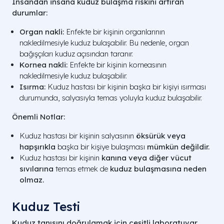
İnsandan insana kuduz bulaşma riskini artıran
durumlar:
Organ nakli:
Enfekte bir kişinin organlarının
nakledilmesiyle kuduz bulaşabilir. Bu nedenle, organ
bağışçıları kuduz açısından taranır.
Kornea nakli:
Enfekte bir kişinin korneasının
nakledilmesiyle kuduz bulaşabilir.
Isırma:
Kuduz hastası bir kişinin başka bir kişiyi ısırması
durumunda, salyasıyla temas yoluyla kuduz bulaşabilir.
Önemli Notlar:
Kuduz hastası bir kişinin salyasının
öksürük veya
hapşırıkla
başka bir kişiye bulaşması
mümkün değildir.
Kuduz hastası bir kişinin
kanına veya diğer vücut
sıvılarına
temas etmek de
kuduz bulaşmasına neden
olmaz.
Kuduz Testi​
Kuduz tanısını doğrulamak için çeşitli laboratuvar