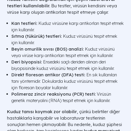
testleri kullanılabilir.
Bu testler, virüsün kendisini veya
virüse karşı oluşan antikorları tespit etmeye çalışır.
Kan testleri:
Kuduz virüsüne karşı antikorları tespit etmek
için kullanılır.
Sıtma (tükürük) testleri:
Kuduz virüsünü tespit etmek
için kullanılır.
Beyin omurilik sıvısı (BOS) analizi:
Kuduz virüsünü
veya virüse karşı antikorları tespit etmek için kullanılır.
Deri biyopsisi:
Ensedeki saçlı deriden alınan deri
biyopsisinde kuduz virüsünü tespit etmek için kullanılır.
Direkt floresan antikor (DFA) testi:
En sık kullanılan
tanı yöntemidir. Dokularda kuduz virüsünü tespit etmek
için floresan boyalar kullanılır.
Polimeraz zincir reaksiyonu (PCR) testi:
Virüsün
genetik materyalini (RNA) tespit etmek için kullanılır.
Kuduz tanısı koymak zor olabilir
, çünkü belirtiler diğer
hastalıklarla karışabilir ve laboratuvar testlerinin
sonuçları hemen çıkmayabilir. Bu nedenle, kuduz şüphesi
olan herkesin, tanı kesinleşene kadar
kuduz maruziyet