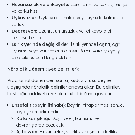
Huzursuzluk ve anksiyete:
Genel bir huzursuzluk, endişe
ve korku hissi
Uykusuzluk:
Uykuya dalmakta veya uykuda kalmakta
zorluk
Depresyon:
Üzüntü, umutsuzluk ve ilgi kaybı gibi
depresif belirtiler
Isırık yerinde değişiklikler:
Isırık yerinde kaşıntı, ağrı,
uyuşma veya karıncalanma hissi. Bazen yara iyileşmiş
olsa bile bu belirtiler görülebilir.
Nörolojik Dönem (Geç Belirtiler):
Prodromal dönemden sonra, kuduz virüsü beyne
ulaştığında nörolojik belirtiler ortaya çıkar. Bu belirtiler,
hastalığın ciddiyetini ve ölümcül olduğunu gösterir.
Ensefalit (beyin iltihabı):
Beynin iltihaplanması sonucu
ortaya çıkan belirtilerdir.
Kafa karışıklığı:
Düşünceler, konuşma ve
davranışlarda bozukluk
Ajitasyon:
Huzursuzluk, sinirlilik ve aşırı hareketlilik