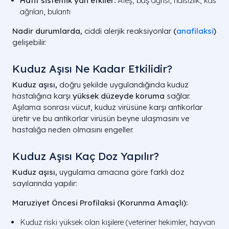
Hafif sistemik yan etkiler:
Ateş, baş ağrısı, halsizlik, kas
ağrıları, bulantı
Nadir durumlarda,
ciddi alerjik reaksiyonlar
(
anafilaksi
)
gelişebilir.
Kuduz Aşısı Ne Kadar Etkilidir?
Kuduz aşısı,
doğru şekilde uygulandığında kuduz
hastalığına karşı
yüksek düzeyde koruma
sağlar.
Aşılama sonrası vücut, kuduz virüsüne karşı antikorlar
üretir ve bu antikorlar virüsün beyne ulaşmasını ve
hastalığa neden olmasını engeller.
Kuduz Aşısı Kaç Doz Yapılır?
Kuduz aşısı,
uygulama amacına göre farklı doz
sayılarında yapılır:
Maruziyet Öncesi Profilaksi (Korunma Amaçlı):
Kuduz riski yüksek olan kişilere (veteriner hekimler, hayvan