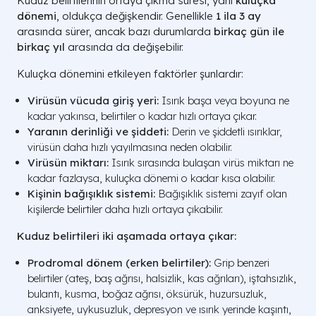
Kuduz belirtilerinin ortaya çıkma süresi, yani
kuluçka
dönemi
, oldukça değişkendir. Genellikle
1 ila 3 ay
arasında sürer, ancak bazı durumlarda
birkaç gün ile
birkaç yıl
arasında da değişebilir.
Kuluçka dönemini etkileyen faktörler şunlardır:
Virüsün vücuda giriş yeri:
Isırık başa veya boyuna ne
kadar yakınsa, belirtiler o kadar hızlı ortaya çıkar.
Yaranın derinliği ve şiddeti:
Derin ve şiddetli ısırıklar,
virüsün daha hızlı yayılmasına neden olabilir.
Virüsün miktarı:
Isırık sırasında bulaşan virüs miktarı ne
kadar fazlaysa, kuluçka dönemi o kadar kısa olabilir.
Kişinin bağışıklık sistemi:
Bağışıklık sistemi zayıf olan
kişilerde belirtiler daha hızlı ortaya çıkabilir.
Kuduz belirtileri iki aşamada ortaya çıkar:
Prodromal dönem (erken belirtiler):
Grip benzeri
belirtiler (ateş, baş ağrısı, halsizlik, kas ağrıları), iştahsızlık,
bulantı, kusma, boğaz ağrısı, öksürük, huzursuzluk,
anksiyete, uykusuzluk, depresyon ve ısırık yerinde kaşıntı,