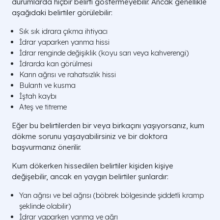
durumlarda hiçbir belirti göstermeyebilir. Ancak genellikle
aşağıdaki belirtiler görülebilir:
Sık sık idrara çıkma ihtiyacı
İdrar yaparken yanma hissi
İdrar renginde değişiklik (koyu sarı veya kahverengi)
İdrarda kan görülmesi
Karın ağrısı ve rahatsızlık hissi
Bulantı ve kusma
İştah kaybı
Ateş ve titreme
Eğer bu belirtilerden bir veya birkaçını yaşıyorsanız, kum
dökme sorunu yaşayabilirsiniz ve bir doktora
başvurmanız önerilir.
Kum dökerken hissedilen belirtiler kişiden kişiye
değişebilir, ancak en yaygın belirtiler şunlardır:
Yan ağrısı ve bel ağrısı (böbrek bölgesinde şiddetli kramp
şeklinde olabilir)
İdrar yaparken yanma ve ağrı