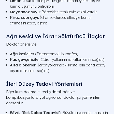
Limonlu su:
İdrarın pH dengesini düzenleyerek taş ve
kum oluşumunu önleyebilir.
Maydanoz suyu:
Böbrekleri temizleyici etkisi vardır.
Kiraz sapı çayı:
İdrar söktürücü etkisiyle kumun
atılmasını kolaylaştırır.
Ağrı Kesici ve İdrar Söktürücü İlaçlar
Doktor önerisiyle:
Ağrı kesiciler
(Parasetamol, ibuprofen)
Kas gevşeticiler
(İdrar yollarının rahatlamasını sağlar.)
Alfa blokerler
(İdrar yollarındaki kristallerin daha kolay
dışarı atılmasını sağlar.)
İleri Düzey Tedavi Yöntemleri
Eğer kum dökme süreci şiddetli ağrı ve
komplikasyonlara yol açıyorsa, doktor şu yöntemleri
önerebilir:
ESWL (Şok Dalga Tedavisi):
Büyük taşların kırılması için