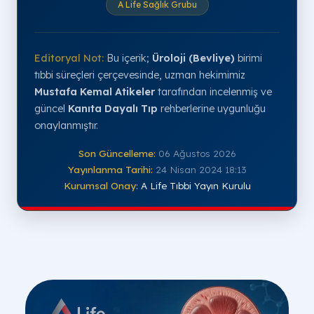
A Life Sağlık Grubu
Editoryal Not:
Bu içerik;
Üroloji (Bevliye)
birimi
tıbbi süreçleri çerçevesinde, uzman hekimimiz
Mustafa Kemal Atikeler
tarafından incelenmiş ve
güncel
Kanıta Dayalı Tıp
rehberlerine uygunluğu
onaylanmıştır.
Son Güncelleme:
06 Ağustos 2026
Yayınlanma Tarihi:
24 Nisan 2024 18:13
Kurumsal Onay:
A Life Tıbbi Yayın Kurulu