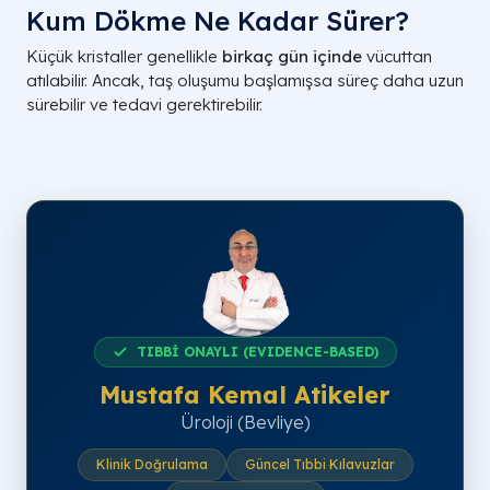
Kum Dökme Ne Kadar Sürer?
Küçük kristaller genellikle
birkaç gün içinde
vücuttan
atılabilir. Ancak, taş oluşumu başlamışsa süreç daha uzun
sürebilir ve tedavi gerektirebilir.
TIBBİ ONAYLI (EVIDENCE-BASED)
Mustafa Kemal Atikeler
Üroloji (Bevliye)
Klinik Doğrulama
Güncel Tıbbi Kılavuzlar