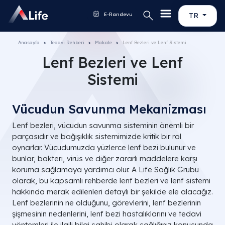
E-Randevu
TR
Anasayfa
Tedavi Rehberi
Makale
Lenf Bezleri ve Lenf Sistemi
Lenf Bezleri ve Lenf
Sistemi
Vücudun Savunma Mekanizması
Lenf bezleri, vücudun savunma sisteminin önemli bir
parçasıdır ve bağışıklık sistemimizde kritik bir rol
oynarlar. Vücudumuzda yüzlerce lenf bezi bulunur ve
bunlar, bakteri, virüs ve diğer zararlı maddelere karşı
koruma sağlamaya yardımcı olur. A Life Sağlık Grubu
olarak, bu kapsamlı rehberde lenf bezleri ve lenf sistemi
hakkında merak edilenleri detaylı bir şekilde ele alacağız.
Lenf bezlerinin ne olduğunu, görevlerini, lenf bezlerinin
şişmesinin nedenlerini, lenf bezi hastalıklarını ve tedavi
yöntemleri ile ilgili bilgi sahibi olarak sağlığınız konusunda