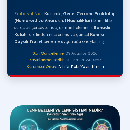
Editoryal Not:
Bu içerik;
Genel Cerrahi, Proktoloji
(Hemoroid ve Anorektal Hastalıklar)
birimi tıbbi
süreçleri çerçevesinde, uzman hekimimiz
Bahadır
Külah
tarafından incelenmiş ve güncel
Kanıta
Dayalı Tıp
rehberlerine uygunluğu onaylanmıştır.
Son Güncelleme:
09 Ağustos 2026
Yayınlanma Tarihi:
13 Ekim 2024 03:53
Kurumsal Onay:
A Life Tıbbi Yayın Kurulu