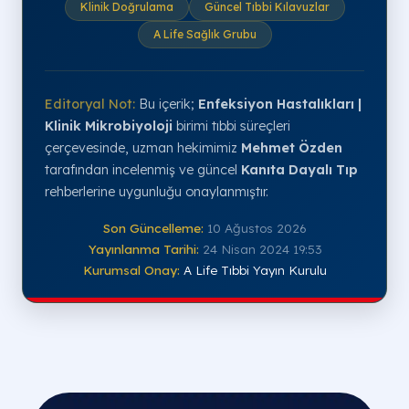
Klinik Doğrulama
Güncel Tıbbi Kılavuzlar
A Life Sağlık Grubu
Editoryal Not:
Bu içerik;
Enfeksiyon Hastalıkları |
Klinik Mikrobiyoloji
birimi tıbbi süreçleri
çerçevesinde, uzman hekimimiz
Mehmet Özden
tarafından incelenmiş ve güncel
Kanıta Dayalı Tıp
rehberlerine uygunluğu onaylanmıştır.
Son Güncelleme:
10 Ağustos 2026
Yayınlanma Tarihi:
24 Nisan 2024 19:53
Kurumsal Onay:
A Life Tıbbi Yayın Kurulu