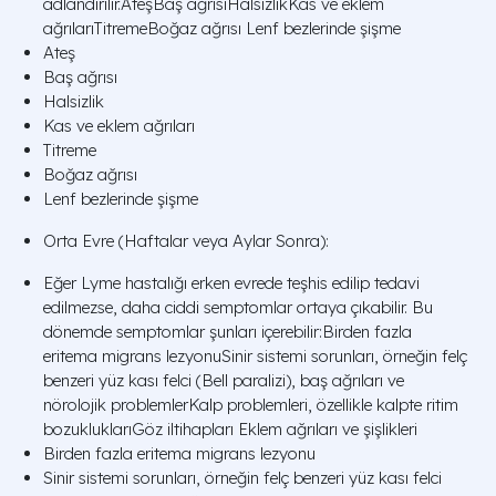
adlandırılır.AteşBaş ağrısıHalsizlikKas ve eklem
ağrılarıTitremeBoğaz ağrısı Lenf bezlerinde şişme
Ateş
Baş ağrısı
Halsizlik
Kas ve eklem ağrıları
Titreme
Boğaz ağrısı
Lenf bezlerinde şişme
Orta Evre (Haftalar veya Aylar Sonra):
Eğer Lyme hastalığı erken evrede teşhis edilip tedavi
edilmezse, daha ciddi semptomlar ortaya çıkabilir. Bu
dönemde semptomlar şunları içerebilir:Birden fazla
eritema migrans lezyonuSinir sistemi sorunları, örneğin felç
benzeri yüz kası felci (Bell paralizi), baş ağrıları ve
nörolojik problemlerKalp problemleri, özellikle kalpte ritim
bozukluklarıGöz iltihapları Eklem ağrıları ve şişlikleri
Birden fazla eritema migrans lezyonu
Sinir sistemi sorunları, örneğin felç benzeri yüz kası felci