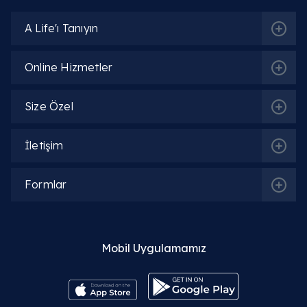
A Life'ı Tanıyın
Online Hizmetler
Size Özel
İlgili Bölümler
İletişim
Formlar
Enfeksiyon Hastalıkları | Klinik Mikrobiyoloji
Mobil Uygulamamız
İlgili Hekimler
Prof. Dr. Mehmet Özden