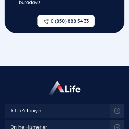
Sıkça Sorulan Sorular
buradayız.
Beslenme ve diyetetik literatüründe genel
olarak maydanozun faydaları nelerdir?
0 (850) 888 54 33
Maydanozun faydaları
,
maydanoz faydaları
vey
maydanozun faydaları nelerdir
? Bu yeşil bitki,
yüksek oranda C, K ve A vitaminleri ile güçlü
antioksidanlar içerir. Hücresel hasarı azaltarak
bağışıklık sistemini güçlendirir, kan pıhtılaşmasını
düzenler ve zengin lif içeriği sayesinde sindirim
sisteminin düzenli çalışmasını destekleyen harika b
besindir.
Sindirim ve boşaltım sistemini destekleyen
maydanoz suyu faydaları nelerdir?
A Life'ı Tanıyın
Geleneksel bitkisel kürlerde kaynatılmış
Online Hizmetler