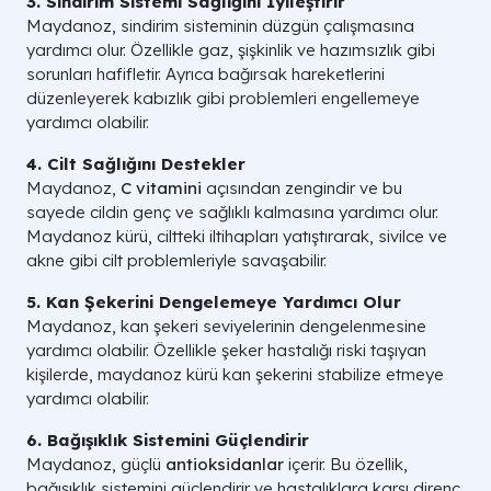
3. Sindirim Sistemi Sağlığını İyileştirir
Maydanoz, sindirim sisteminin düzgün çalışmasına
yardımcı olur. Özellikle gaz, şişkinlik ve hazımsızlık gibi
sorunları hafifletir. Ayrıca bağırsak hareketlerini
düzenleyerek kabızlık gibi problemleri engellemeye
yardımcı olabilir.
4. Cilt Sağlığını Destekler
Maydanoz,
C vitamini
açısından zengindir ve bu
sayede cildin genç ve sağlıklı kalmasına yardımcı olur.
Maydanoz kürü, ciltteki iltihapları yatıştırarak, sivilce ve
akne gibi cilt problemleriyle savaşabilir.
5. Kan Şekerini Dengelemeye Yardımcı Olur
Maydanoz, kan şekeri seviyelerinin dengelenmesine
yardımcı olabilir. Özellikle şeker hastalığı riski taşıyan
kişilerde, maydanoz kürü kan şekerini stabilize etmeye
yardımcı olabilir.
6. Bağışıklık Sistemini Güçlendirir
Maydanoz, güçlü
antioksidanlar
içerir. Bu özellik,
bağışıklık sistemini güçlendirir ve hastalıklara karşı direnç