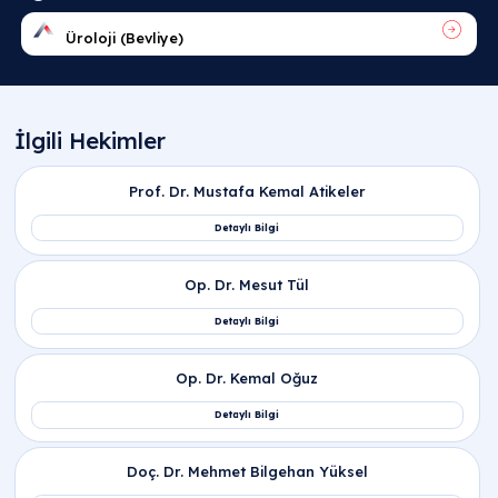
Mesane taşı nedir ve alt üriner sistemde bu
sinsi patoloji neden olur?
Mesane taşı nedir
veya yaygın klinik tanımıyla
mesane taşı
; İdrar torbasında biriken kalsiyum ve
oksalat minerallerinin sinsi bir hızla çökerek sert
kitleler oluşturmasıdır yanıtı verilir. Peki,
mesane ta
neden olur
? Temel Etken; Prostat Büyümesi, sinsi
mesane boynu darlıkları veya nörojenik mesane gi
idrarın torbada sürekli durağan (rezidü) kalmasın
yol açan anatomik tıkanıklıklardır.
En belirgin mesane taşı belirtileri ve mesane
taş belirtileri nelerdir?
Kadınlarda mesane taşı belirtileri nelerdir ve
pelvik anatomiyle bağı nedir?