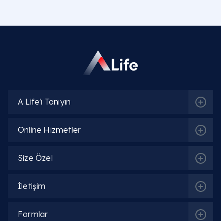
Ameliyatsız ve kapalı cerrahi mesane taşı
ameliyatı sonrası ağrılar neden oluşur?
Tedavi edilmeyen mesane taşları ileride hangi
kronik ürolojik krizleri doğurur?
İleri üriner ultrasonlar, holmium lazer sistemleri
ve sistoskopik taş ameliyatları için nereye
gidilmelidir?
A Life'ı Tanıyın
Online Hizmetler
Size Özel
İletişim
Formlar