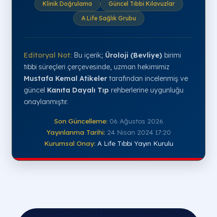
Klinik Doğrulama
Güncel Tıbbi Kılavuzlar
A Life Sağlık Grubu
Editoryal Not:
Bu içerik;
Üroloji (Bevliye)
birimi
tıbbi süreçleri çerçevesinde, uzman hekimimiz
Mustafa Kemal Atikeler
tarafından incelenmiş ve
güncel
Kanıta Dayalı Tıp
rehberlerine uygunluğu
onaylanmıştır.
Son Güncelleme:
06 Ağustos 2026
Yayınlanma Tarihi:
24 Nisan 2024 17:20
Kurumsal Onay:
A Life Tıbbi Yayın Kurulu