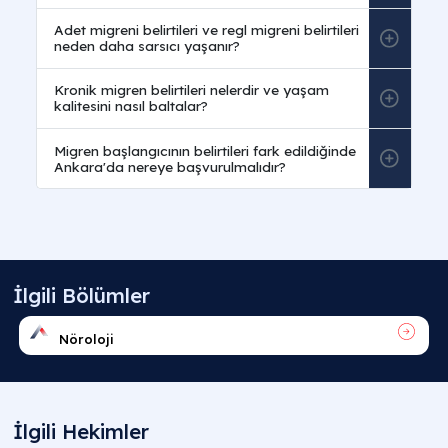
Sıkça Sorulan Sorular
Genel migren belirtileri nelerdir ve migren nedir
belirtileri nasıl olur?
Migren nedir belirtileri
nelerdir sorusuna; Genellikl
tek taraflı, Zonklayıcı, Zonklama şiddeti fiziksel
aktiviteyle teknik olarak artan sarsıcı baş ağrısı
krizleridir yanıtı verilir. Klinik Taramalarda en belirg
migren belirtileri
,
migren belirtileri nelerdir
veya
migren belirtileri nasıl olur
? Ağrıya Eşlik eden sinsi