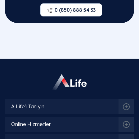
0 (850) 888 54 33
Vestibüler migren belirtileri nelerdir ve denge
sistemini nasıl sinsi etkiler?
Mide migreni belirtileri nelerdir ve baş ağrısı
olmadan gelişebilir mi?
Çocuklarda migren belirtileri nelerdir ve
yetişkin klinik seyrinden farkları hangileridir?
Adet migreni belirtileri ve regl migreni belirtileri
neden daha sarsıcı yaşanır?
Kronik migren belirtileri nelerdir ve yaşam
kalitesini nasıl baltalar?
A Life'ı Tanıyın
Migren başlangıcının belirtileri fark edildiğinde
Online Hizmetler
Ankara'da nereye başvurulmalıdır?