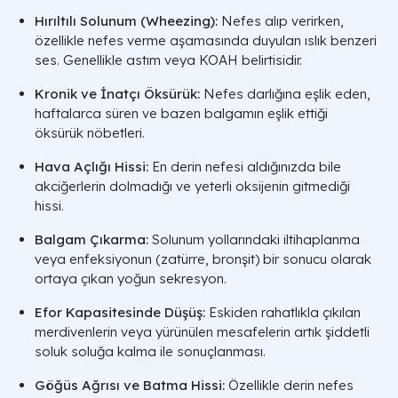
Hırıltılı Solunum (Wheezing):
Nefes alıp verirken,
özellikle nefes verme aşamasında duyulan ıslık benzeri
ses. Genellikle astım veya KOAH belirtisidir.
Kronik ve İnatçı Öksürük:
Nefes darlığına eşlik eden,
haftalarca süren ve bazen balgamın eşlik ettiği
öksürük nöbetleri.
Hava Açlığı Hissi:
En derin nefesi aldığınızda bile
akciğerlerin dolmadığı ve yeterli oksijenin gitmediği
hissi.
Balgam Çıkarma:
Solunum yollarındaki iltihaplanma
veya enfeksiyonun (zatürre, bronşit) bir sonucu olarak
ortaya çıkan yoğun sekresyon.
Efor Kapasitesinde Düşüş:
Eskiden rahatlıkla çıkılan
merdivenlerin veya yürünülen mesafelerin artık şiddetli
soluk soluğa kalma ile sonuçlanması.
Göğüs Ağrısı ve Batma Hissi:
Özellikle derin nefes