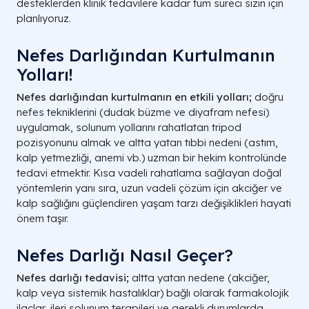
desteklerden klinik tedavilere kadar tüm süreci sizin için
planlıyoruz.
Nefes Darlığından Kurtulmanın
Yolları!
Nefes darlığından kurtulmanın en etkili yolları;
doğru
nefes tekniklerini (dudak büzme ve diyafram nefesi)
uygulamak, solunum yollarını rahatlatan tripod
pozisyonunu almak ve altta yatan tıbbi nedeni (astım,
kalp yetmezliği, anemi vb.) uzman bir hekim kontrolünde
tedavi etmektir. Kısa vadeli rahatlama sağlayan doğal
yöntemlerin yanı sıra, uzun vadeli çözüm için akciğer ve
kalp sağlığını güçlendiren yaşam tarzı değişiklikleri hayati
önem taşır.
Nefes Darlığı Nasıl Geçer?
Nefes darlığı tedavisi;
altta yatan nedene (akciğer,
kalp veya sistemik hastalıklar) bağlı olarak farmakolojik
ilaçlar, ileri solunum terapileri ve gerekli durumlarda