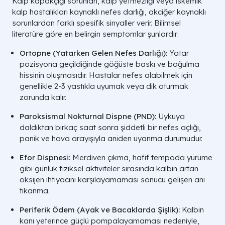
Kalp kapakçığı sorunları, kalp yetmezliği veya iskemik
kalp hastalıkları kaynaklı nefes darlığı, akciğer kaynaklı
sorunlardan farklı spesifik sinyaller verir. Bilimsel
literatüre göre en belirgin semptomlar şunlardır:
Ortopne (Yatarken Gelen Nefes Darlığı):
Yatar
pozisyona geçildiğinde göğüste baskı ve boğulma
hissinin oluşmasıdır. Hastalar nefes alabilmek için
genellikle 2-3 yastıkla uyumak veya dik oturmak
zorunda kalır.
Paroksismal Nokturnal Dispne (PND):
Uykuya
daldıktan birkaç saat sonra şiddetli bir nefes açlığı,
panik ve hava arayışıyla aniden uyanma durumudur.
Efor Dispnesi:
Merdiven çıkma, hafif tempoda yürüme
gibi günlük fiziksel aktiviteler sırasında kalbin artan
oksijen ihtiyacını karşılayamaması sonucu gelişen ani
tıkanma.
Periferik Ödem (Ayak ve Bacaklarda Şişlik):
Kalbin
kanı yeterince güçlü pompalayamaması nedeniyle,