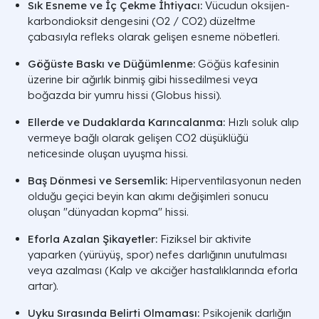
Sık Esneme ve İç Çekme İhtiyacı:
Vücudun oksijen-
karbondioksit dengesini (
O2 / CO2
) düzeltme
çabasıyla refleks olarak gelişen esneme nöbetleri.
Göğüste Baskı ve Düğümlenme:
Göğüs kafesinin
üzerine bir ağırlık binmiş gibi hissedilmesi veya
boğazda bir yumru hissi (Globus hissi).
Ellerde ve Dudaklarda Karıncalanma:
Hızlı soluk alıp
vermeye bağlı olarak gelişen
CO2
düşüklüğü
neticesinde oluşan uyuşma hissi.
Baş Dönmesi ve Sersemlik:
Hiperventilasyonun neden
olduğu geçici beyin kan akımı değişimleri sonucu
oluşan "dünyadan kopma" hissi.
Eforla Azalan Şikayetler:
Fiziksel bir aktivite
yaparken (yürüyüş, spor) nefes darlığının unutulması
veya azalması (Kalp ve akciğer hastalıklarında eforla
artar).
Uyku Sırasında Belirti Olmaması:
Psikojenik darlığın