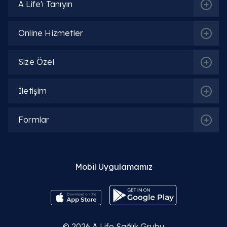
A Life'ı Tanıyın
Sıkça Sorulan Sorular
Online Hizmetler
Nefes darlığı nedenleri ve sebepleri nelerdir?
Size Özel
Nefes darlığı nedenleri
: En yaygın fiziksel nedenle
astım, KOAH, kalp yetmezliği, zatürre ve anemidir
İletişim
(kansızlık).
Nefes darlığı sebepleri
arasında obezit
sigara kullanımı ve kondisyon eksikliği de önemli y
tutar.
Formlar
Hamilelikte ve gebelikte nefes darlığı neden
olur?
Mobil Uygulamamız
Konuşurken yorulma ve nefes darlığı neyi
işaret eder?
1 aydır geçmeyen nefes darlığı tehlikeli midir?
© 2026
A Life Sağlık Grubu