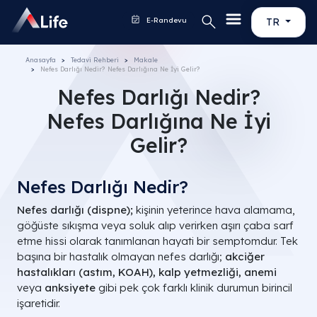
E-Randevu
TR
Anasayfa
Tedavi Rehberi
Makale
Nefes Darlığı Nedir? Nefes Darlığına Ne İyi Gelir?
Nefes Darlığı Nedir?
Nefes Darlığına Ne İyi
Gelir?
Nefes Darlığı Nedir?
Nefes darlığı (dispne);
kişinin yeterince hava alamama,
göğüste sıkışma veya soluk alıp verirken aşırı çaba sarf
etme hissi olarak tanımlanan hayati bir semptomdur. Tek
başına bir hastalık olmayan nefes darlığı;
akciğer
hastalıkları (astım, KOAH), kalp yetmezliği, anemi
veya
anksiyete
gibi pek çok farklı klinik durumun birincil
işaretidir.