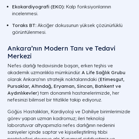
Ekokardiyografi (EKO):
Kalp fonksiyonlarının
incelenmesi.
Toraks BT:
Akciğer dokusunun yüksek çözünürlüklü
görüntülenmesi.
Ankara’nın Modern Tanı ve Tedavi
Merkezi
Nefes darlığı tedavisinde başarı, erken teşhis ve
akademik uzmanlıkla mümkündür.
A Life Sağlık Grubu
olarak Ankara'nın stratejik noktalarındaki (
Etimesgut,
Pursaklar, Altındağ, Eryaman, Sincan, Batıkent ve
Aydınlıkevler
) tam donanımlı hastanelerimizde, her
nefesinizi bilimsel bir titizlikle takip ediyoruz.
Göğüs Hastalıkları, Kardiyoloji ve Dahiliye birimlerimizde
görev yapan uzman kadromuz; ileri teknoloji
laboratuvar altyapımızla nefes darlığının nedenini
saniyeler içinde saptar ve kişiselleştirilmiş tıbbi
protokolleri devreye alır. Kurumsal ciddiyetimiz ve