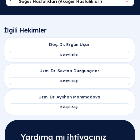
Yardıma mı ihtiyacınız