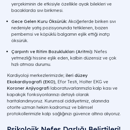
yerçekiminin de etkisiyle özellikle ayak bilekleri ve
bacaklarda sıvı birikmesi.
Gece Gelen Kuru Öksürük:
Akciğerlerde biriken sıvı
nedeniyle yatış pozisyonunda tetiklenen, bazen
pembemsi ve köpüklü balgamın eşlik ettiği inatçı
öksürük.
Çarpıntı ve Ritim Bozuklukları (Aritmi):
Nefes
yetmezliği hissine eşlik eden, kalbin düzensiz ve çok
hızlı atması durumu.
Kardiyoloji merkezlerimizde;
ileri düzey
Ekokardiyografi (EKO)
, Efor Testi, Holter EKG ve
Koroner Anjiyografi
laboratuvarlarımızla kalp kası ve
kapakçık fonksiyonlarınızı detaylı olarak
haritalandırıyoruz. Kurumsal ciddiyetimiz, alanında
otorite uzman hekim kadromuz ve bilimsel
protokollerimizle kalp sağlığınızı güvence altına alıyoruz.
Psikolojik Nefes Darlığı Belirtileri!