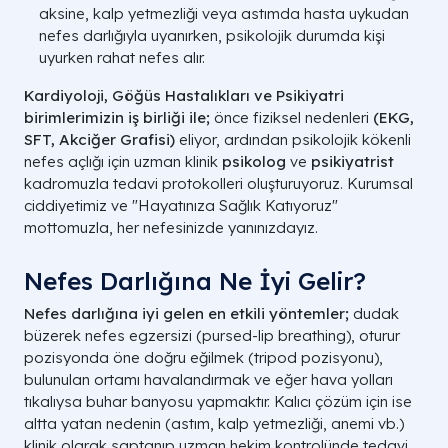
aksine, kalp yetmezliği veya astımda hasta uykudan
nefes darlığıyla uyanırken, psikolojik durumda kişi
uyurken rahat nefes alır.
Kardiyoloji, Göğüs Hastalıkları ve Psikiyatri
birimlerimizin iş birliği ile;
önce fiziksel nedenleri
(EKG,
SFT, Akciğer Grafisi)
eliyor, ardından psikolojik kökenli
nefes açlığı için uzman klinik
psikolog
ve
psikiyatrist
kadromuzla tedavi protokolleri oluşturuyoruz. Kurumsal
ciddiyetimiz ve "Hayatınıza Sağlık Katıyoruz"
mottomuzla, her nefesinizde yanınızdayız.
Nefes Darlığına Ne İyi Gelir?
Nefes darlığına iyi gelen en etkili yöntemler;
dudak
büzerek nefes egzersizi (pursed-lip breathing), oturur
pozisyonda öne doğru eğilmek (tripod pozisyonu),
bulunulan ortamı havalandırmak ve eğer hava yolları
tıkalıysa buhar banyosu yapmaktır. Kalıcı çözüm için ise
altta yatan nedenin (astım, kalp yetmezliği, anemi vb.)
klinik olarak saptanıp uzman hekim kontrolünde tedavi