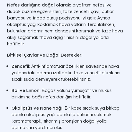
Nefes darlığına doğal olarak;
diyafram nefesi ve
dudak büzme egzersizleri, taze zencefil çayı, buhar
banyosu ve tripod duruş pozisyonu iyi gelir. Ayrıca
okaliptüs yağı koklamak hava yollarını ferahlatırken,
bulunulan ortamın nem dengesini korumak ve taze hava
akışı sağlamak "hava açlığı" hissini doğal yollarla
hafifletir.
Bitkisel Çaylar ve Doğal Destekler:
Zencefil:
Anti-inflamatuar özellikleri sayesinde hava
yollarındaki ödemi azaltabilir. Taze zencefil dilimlerini
sıcak suda demleyerek tüketebilirsiniz.
Bal ve Limon:
Boğaz yolunu yumuşatır ve mukus
birikimine bağlı nefes darlığını hafifletir.
Okaliptüs ve Nane Yağı:
Bir kase sıcak suya birkaç
damla okaliptüs yağı damlatıp buharını solumak
(aromaterapi), tıkanmış bronşların doğal yolla
açılmasına yardımcı olur.