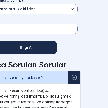
mcı Olabiliriz?
Bilgi Al
ça Sorulan Sorular
hızlı ve en iyi ne keser?
hızlı kesen
yöntem, boğazı
ve tahrişi azaltmaktır. Bol ılık su içmek,
fil karışımı tüketmek ve antiseptik boğaz
lanmak en iyi sonuçları verir. Boğazdaki