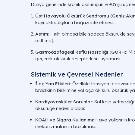
Dünya genelinde kronik öksürüğün %90'ı şu üç ne
Üst Havayolu Öksürük Sendromu (Geniz Akınt
kaynaklı salgıların boğazı irite etmesi.
Astım:
Hırıltı olmasa bile sadece öksürükle se
asthma).
Gastroözofageal Reflü Hastalığı (GÖRH):
Mid
geçerek öksürük reseptörlerini uyarması.
Sistemik ve Çevresel Nedenler
İlaç Yan Etkileri:
Özellikle tansiyon tedavisinde
bradikinin birikimine yol açarak kuru öksürük ya
Kardiyovasküler Sorunlar:
Sol kalp yetmezliği 
öksürüğe neden olabilir.
KOAH ve Sigara Kullanımı:
Hava yollarının kro
mekanizmalarının bozulması.