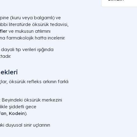
ipine (kuru veya balgamlı) ve
ıbbi literatürde öksürük tedavisi,
fler
ve mukusun atılımını
na farmakolojik hatta incelenir.
dayalı tıp verileri ışığında
tadır.
ekleri
ar, öksürük refleks arkının farklı
:
Beyindeki öksürük merkezini
ikle şiddetli gece
fan
,
Kodein
).
i duyusal sinir uçlarının