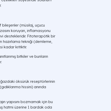
.
if bileşenler (müsilaj, uçucu
zasını koruyan, inflamasyonu
 destekleridir. Fitoterapötik bir
in hazırlama tekniği (demleme,
kadar kritiktir.
nıtlanmış bitkiler ve bunların
.
boğazdaki öksürük reseptörlerinin
 (gıdıklanma hissini) anında
ajın yapısını bozmamak için bu
muş hatmi üzerine 1 bardak oda