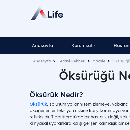
Anasayfa
Kurumsal
Hastane
Anasayfa
Tedavi Rehberi
Makale
Öksürüğü 
Öksürüğü Ne 
Öksürük Nedir?
Öksürük
,
solunum yollarını temizlemeye, yabancı p
akciğerleri enfeksiyon riskine karşı korumaya yön
refleksidir. Tıbbi literatürde bir hastalık değil, 
kimyasal uyaranlara karşı gelişen karmaşık bir s