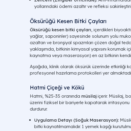
yollarındaki ödemi azaltır ve refleksi sakinleştirir
Öksürüğü Kesen Bitki Çayları
Öksürüğü kesen bitki çayları
, içerdikleri biyoakt
yağlar, saponinler) sayesinde solunum yolu muko
azaltan ve bronşiyal spazmları çözen doğal tedavi
yaklaşımda, bitkinin kimyasal yapısını korumak iç
kaynatma veya maserasyon) en az bitkinin kendisi 
Aşağıda, klinik olarak öksürük üzerinde etkinliği ka
profesyonel hazırlama protokolleri yer almaktadır
Hatmi Çiçeği ve Kökü
Hatmi, %25-35 oranında
müsilaj
içerir. Müsilaj, 
üzerini fiziksel bir bariyerle kapatarak irritasyonu
durdurur.
Uygulama Detayı (Soğuk Maserasyon):
Müsil
bitki kaynatılmamalıdır. 1 yemek kaşığı kurutul