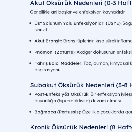
Akut Öksürük Nedenleri (0-3 Haft
Genellikle ani başlar ve enfeksiyon kaynaklıdır.
Üst Solunum Yolu Enfeksiyonları (ÜSYE):
Soğuk
sinüzit.
Akut Bronşit:
Bronş tüplerinin kısa süreli infla
Pnömoni (Zatürre):
Akciğer dokusunun enfeksi
Tahriş Edici Maddeler:
Toz, duman, kimyasal k
aspirasyonu.
Subakut Öksürük Nedenleri (3-8 
Post-Enfeksiyöz Öksürük:
Bir enfeksiyon iyileş
duyarlılığın (hiperreaktivite) devam etmesi.
Boğmaca (Pertussis):
Özellikle çocuklarda görü
Kronik Öksürük Nedenleri (8 Haft