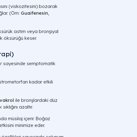
ını (viskozitesini) bozarak
ğlar. (Örn:
Guaifenesin
,
sürük astım veya bronşiyal
ek öksürüğü keser.
rapi)
enler sayesinde semptomatik
strometorfan kadar etkili
vakrol
ile bronşlardaki düz
ıklığını azaltır.
a müsilaj içerir. Boğaz
tkisini minimize eder.
 özellikleri sayesinde solunum