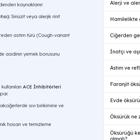
Alerji ve al
denden kaynaklanır:
ısı):
Sinüzit veya alerjik rinit
Hamilelikte
Ciğerden gel
yreden astım türü (Cough-variant
İnatçı ve aş
e asidinin yemek borusunu
Astım ve ref
Faranjit öks
 kullanılan
ACE İnhibitörleri
par.
Evde öksürü
akciğerlerde sıvı birikimine ve
Öksürük ne z
nik hasarı ve temizleme
Öksürüğü kes
olmalı?