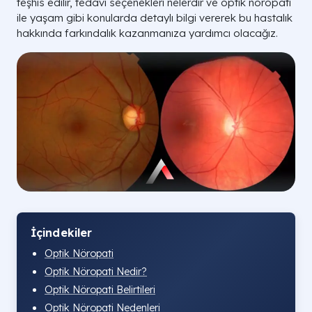
teşhis edilir, tedavi seçenekleri nelerdir ve optik nöropati
ile yaşam gibi konularda detaylı bilgi vererek bu hastalık
hakkında farkındalık kazanmanıza yardımcı olacağız.
İçindekiler
Optik Nöropati
Optik Nöropati Nedir?
Optik Nöropati Belirtileri
Optik Nöropati Nedenleri