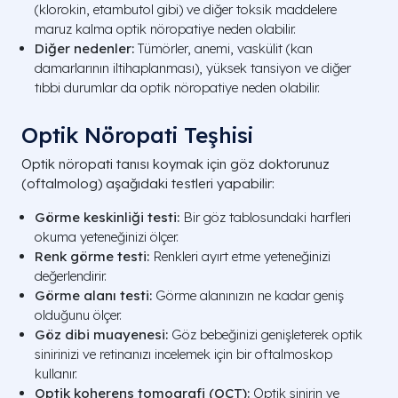
(klorokin, etambutol gibi) ve diğer toksik maddelere
maruz kalma optik nöropatiye neden olabilir.
Diğer nedenler:
Tümörler, anemi, vaskülit (kan
damarlarının iltihaplanması), yüksek tansiyon ve diğer
tıbbi durumlar da optik nöropatiye neden olabilir.
Optik Nöropati Teşhisi
Optik nöropati tanısı koymak için göz doktorunuz
(oftalmolog) aşağıdaki testleri yapabilir:
Görme keskinliği testi:
Bir göz tablosundaki harfleri
okuma yeteneğinizi ölçer.
Renk görme testi:
Renkleri ayırt etme yeteneğinizi
değerlendirir.
Görme alanı testi:
Görme alanınızın ne kadar geniş
olduğunu ölçer.
Göz dibi muayenesi:
Göz bebeğinizi genişleterek optik
sinirinizi ve retinanızı incelemek için bir oftalmoskop
kullanır.
Optik koherens tomografi (OCT):
Optik sinirin ve