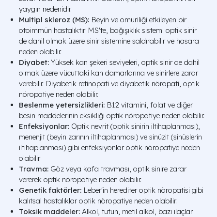
yaygın nedenidir.
Multipl skleroz (MS):
Beyin ve omuriliği etkileyen bir
otoimmün hastalıktır. MS'te, bağışıklık sistemi optik sinir
de dahil olmak üzere sinir sistemine saldırabilir ve hasara
neden olabilir.
Diyabet:
Yüksek kan şekeri seviyeleri, optik sinir de dahil
olmak üzere vücuttaki kan damarlarına ve sinirlere zarar
verebilir. Diyabetik retinopati ve diyabetik nöropati, optik
nöropatiye neden olabilir.
Beslenme yetersizlikleri:
B12 vitamini, folat ve diğer
besin maddelerinin eksikliği optik nöropatiye neden olabilir.
Enfeksiyonlar:
Optik nevrit (optik sinirin iltihaplanması),
menenjit (beyin zarının iltihaplanması) ve sinüzit (sinüslerin
iltihaplanması) gibi enfeksiyonlar optik nöropatiye neden
olabilir.
Travma:
Göz veya kafa travması, optik sinire zarar
vererek optik nöropatiye neden olabilir.
Genetik faktörler:
Leber'in herediter optik nöropatisi gibi
kalıtsal hastalıklar optik nöropatiye neden olabilir.
Toksik maddeler:
Alkol, tütün, metil alkol, bazı ilaçlar