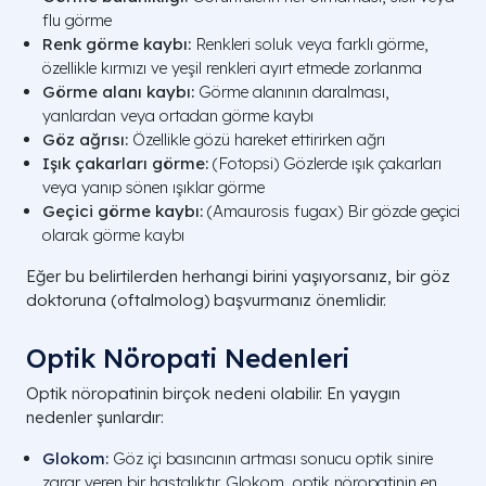
flu görme
Renk görme kaybı:
Renkleri soluk veya farklı görme,
özellikle kırmızı ve yeşil renkleri ayırt etmede zorlanma
Görme alanı kaybı:
Görme alanının daralması,
yanlardan veya ortadan görme kaybı
Göz ağrısı:
Özellikle gözü hareket ettirirken ağrı
Işık çakarları görme:
(Fotopsi) Gözlerde ışık çakarları
veya yanıp sönen ışıklar görme
Geçici görme kaybı:
(Amaurosis fugax) Bir gözde geçici
olarak görme kaybı
Eğer bu belirtilerden herhangi birini yaşıyorsanız, bir göz
doktoruna (oftalmolog) başvurmanız önemlidir.
Optik Nöropati Nedenleri
Optik nöropatinin birçok nedeni olabilir. En yaygın
nedenler şunlardır:
Glokom
:
Göz içi basıncının artması sonucu optik sinire
zarar veren bir hastalıktır. Glokom, optik nöropatinin en