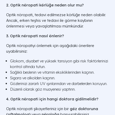
2. Optik nöropati körlüğe neden olur mu?
Optik nöropati, tedavi edilmezse körlüğe neden olabilir.
Ancak, erken teşhis ve tedavi ile görme kaybının
önlenmesi veya yavaşlatılması mümkündür.
3. Optik nöropati nasıl önlenir?
Optik nöropatiyi önlemek için aşağıdaki önerilere
uyabilirsiniz:
Glokom, diyabet ve yüksek tansiyon gibi risk faktörlerinizi
kontrol altında tutun.
Sağlıklı beslenin ve vitamin eksikliklerinden kaçının.
Sigara ve alkolden kaçının.
Gözlerinizi zararlı UV ışınlarından ve darbelerden koruyun.
Düzenli olarak göz muayenesi yaptırın.
4. Optik nöropati için hangi doktora gidilmelidir?
Optik nöropati şikayetleriniz için bir
göz doktoruna
(oftalmolog)
veya
nöroloğa
başvurabilirsiniz.