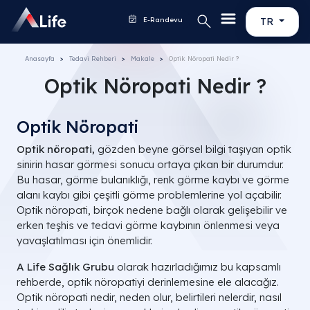
E-Randevu
TR
Anasayfa
Tedavi Rehberi
Makale
Optik Nöropati Nedir ?
Optik Nöropati Nedir ?
Optik Nöropati
Optik nöropati,
gözden beyne görsel bilgi taşıyan optik
sinirin hasar görmesi sonucu ortaya çıkan bir durumdur.
Bu hasar, görme bulanıklığı, renk görme kaybı ve görme
alanı kaybı gibi çeşitli görme problemlerine yol açabilir.
Optik nöropati, birçok nedene bağlı olarak gelişebilir ve
erken teşhis ve tedavi görme kaybının önlenmesi veya
yavaşlatılması için önemlidir.
A Life Sağlık Grubu
olarak hazırladığımız bu kapsamlı
rehberde, optik nöropatiyi derinlemesine ele alacağız.
Optik nöropati nedir, neden olur, belirtileri nelerdir, nasıl