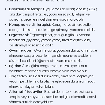
planlanır. Tedavi yöntemleri şunlardır:
Davranışsal terapi:
Uygulamalı davranış analizi (ABA)
gibi davranışsal terapiler, çocuğun sosyal, iletişim ve
davranış becerilerini geliştirmeye yardımcı olabilir.
Konuşma ve dil terapisi:
Konuşma ve dil terapistleri,
çocuğun iletişim becerilerini geliştirmeye yardımcı olabilir.
Ergoterapi:
Ergoterapistler, çocuğun günlük yaşam
becerilerini (giyinme, yemek yeme, tuvalet eğitimi gibi)
geliştirmeye yardımcı olabilir.
Oyun terapisi:
Oyun terapisi, çocuğun duygularını ifade
etmesine, sosyal becerilerini geliştirmesine ve problem
çözme becerilerini öğrenmesine yardımcı olabilir.
Eğitim:
Özel eğitim programları, otizmli çocukların
öğrenme ihtiyaçlarını karşılamaya yardımcı olabilir.
İlaç tedavisi:
Bazı durumlarda, anksiyete, depresyon
veya hiperaktivite gibi otizme eşlik eden durumları tedavi
etmek için ilaçlar kullanılabilir.
Alternatif tedaviler:
Bazı aileler, müzik terapisi, sanat
terapisi veya hayvan destekli terapi gibi alternatif tedavi
yöntemlerini de deneyebilirler.