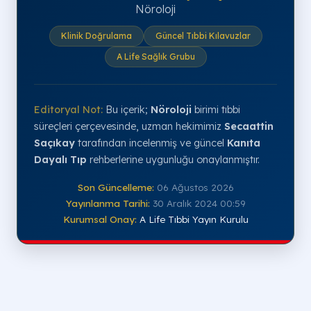
Nöroloji
Klinik Doğrulama
Güncel Tıbbi Kılavuzlar
A Life Sağlık Grubu
Editoryal Not:
Bu içerik;
Nöroloji
birimi tıbbi
süreçleri çerçevesinde, uzman hekimimiz
Secaattin
Saçıkay
tarafından incelenmiş ve güncel
Kanıta
Dayalı Tıp
rehberlerine uygunluğu onaylanmıştır.
Son Güncelleme:
06 Ağustos 2026
Yayınlanma Tarihi:
30 Aralık 2024 00:59
Kurumsal Onay:
A Life Tıbbi Yayın Kurulu