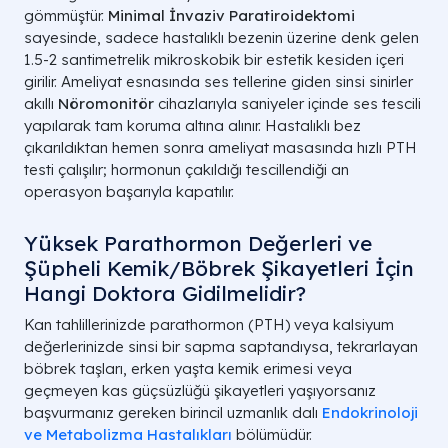
gömmüştür.
Minimal İnvaziv Paratiroidektomi
sayesinde, sadece hastalıklı bezenin üzerine denk gelen
1.5-2 santimetrelik mikroskobik bir estetik kesiden içeri
girilir. Ameliyat esnasında ses tellerine giden sinsi sinirler
akıllı
Nöromonitör
cihazlarıyla saniyeler içinde ses tescili
yapılarak tam koruma altına alınır. Hastalıklı bez
çıkarıldıktan hemen sonra ameliyat masasında hızlı PTH
testi çalışılır; hormonun çakıldığı tescillendiği an
operasyon başarıyla kapatılır.
Yüksek Parathormon Değerleri ve
Şüpheli Kemik/Böbrek Şikayetleri İçin
Hangi Doktora Gidilmelidir?
Kan tahlillerinizde parathormon (
PTH
) veya kalsiyum
değerlerinizde sinsi bir sapma saptandıysa, tekrarlayan
böbrek taşları, erken yaşta kemik erimesi veya
geçmeyen kas güçsüzlüğü şikayetleri yaşıyorsanız
başvurmanız gereken birincil uzmanlık dalı
Endokrinoloji
ve Metabolizma Hastalıkları
bölümüdür.