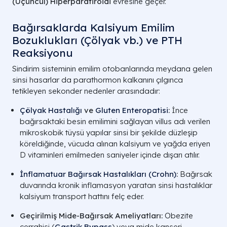
(Üçüncül) Hiperparatiroidi
evresine geçer.
Bağırsaklarda Kalsiyum Emilim
Bozuklukları (Çölyak vb.) ve PTH
Reaksiyonu
Sindirim sisteminin emilim otobanlarında meydana gelen
sinsi hasarlar da parathormon kalkanını çılgınca
tetikleyen sekonder nedenler arasındadır:
Çölyak Hastalığı
ve
Gluten Enteropatisi
:
İnce
bağırsaktaki besin emilimini sağlayan villus adı verilen
mikroskobik tüysü yapılar sinsi bir şekilde düzleşip
köreldiğinde, vücuda alınan kalsiyum ve yağda eriyen
D vitaminleri emilmeden saniyeler içinde dışarı atılır.
İnflamatuar Bağırsak Hastalıkları (Crohn)
:
Bağırsak
duvarında kronik inflamasyon yaratan sinsi hastalıklar
kalsiyum transport hattını felç eder.
Geçirilmiş Mide-Bağırsak Ameliyatları:
Obezite
cerrahisi (
Gastrik Bypass
) veya mide kanseri