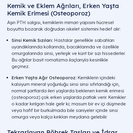
Kemik ve Eklem Ağrıları, Erken Yaşta
Kemik Erimesi (Osteoporoz)
Aşırı PTH salgısı, kemiklerin mimari yapısını hücresel
boyutta bozarak doğrudan iskelet sistemini hedef alır:
Sinsi Kemik Sızıları:
Hastalar genellikle sabahları
uyandıklarında kollarında, bacaklarında ve özellikle
omurgalarında sinsi, yerleşik ve künt bir sızı hissederler.
Bu ağrılar basit romatizma ilaçlarıyla kesinlikle
geçmez.
Erken Yaşta Ağır Osteoporoz:
Kemiklerin içindeki
kalsiyum mineral yoğunluğu sinsi sinsi sıfırlandığı için,
normal şartlarda ileri yaşlarda beklenen kemik erimesi
(
osteoporoz
) çok erken yaşlarda patlak verir. Kemikler
o kadar kırılgan hale gelir ki; masum bir ev içi düşmede
veya hafif bir burkulmada bile saniyeler içinde sinsi
omurga veya kalça kırıkları meydana gelebilir.
Tekrarlayan Böbrek Taşları ve İdrar