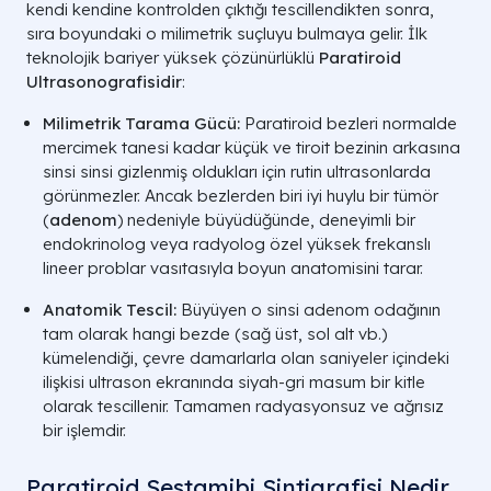
kendi kendine kontrolden çıktığı tescillendikten sonra,
sıra boyundaki o milimetrik suçluyu bulmaya gelir. İlk
teknolojik bariyer yüksek çözünürlüklü
Paratiroid
Ultrasonografisidir
:
Milimetrik Tarama Gücü:
Paratiroid bezleri normalde
mercimek tanesi kadar küçük ve tiroit bezinin arkasına
sinsi sinsi gizlenmiş oldukları için rutin ultrasonlarda
görünmezler. Ancak bezlerden biri iyi huylu bir tümör
(
adenom
) nedeniyle büyüdüğünde, deneyimli bir
endokrinolog veya radyolog özel yüksek frekanslı
lineer problar
vasıtasıyla boyun anatomisini tarar.
Anatomik Tescil:
Büyüyen o sinsi adenom odağının
tam olarak hangi bezde (sağ üst, sol alt vb.)
kümelendiği, çevre damarlarla olan saniyeler içindeki
ilişkisi ultrason ekranında siyah-gri masum bir kitle
olarak tescillenir. Tamamen radyasyonsuz ve ağrısız
bir işlemdir.
Paratiroid Sestamibi Sintigrafisi Nedir