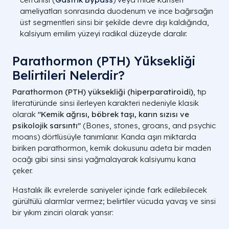
ameliyatları sonrasında duodenum ve ince bağırsağın
üst segmentleri sinsi bir şekilde devre dışı kaldığında,
kalsiyum emilim yüzeyi radikal düzeyde daralır.
Parathormon (PTH) Yüksekliği
Belirtileri Nelerdir?
Parathormon (PTH) yüksekliği (hiperparatiroidi)
, tıp
literatüründe sinsi ilerleyen karakteri nedeniyle klasik
olarak
"Kemik ağrısı, böbrek taşı, karın sızısı ve
psikolojik sarsıntı"
(
Bones, stones, groans, and psychic
moans
)
dörtlüsüyle tanımlanır. Kanda aşırı miktarda
biriken parathormon, kemik dokusunu adeta bir maden
ocağı gibi sinsi sinsi yağmalayarak kalsiyumu kana
çeker.
Hastalık ilk evrelerde saniyeler içinde fark edilebilecek
gürültülü alarmlar vermez; belirtiler vücuda yavaş ve sinsi
bir yıkım zinciri olarak yansır: