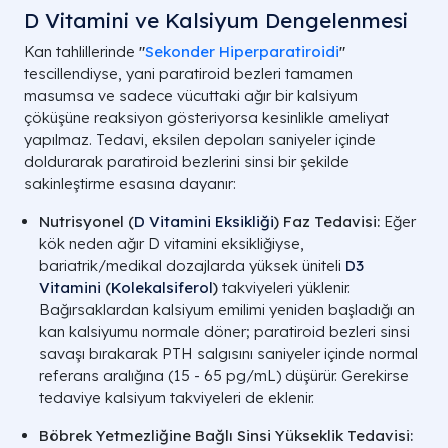
D Vitamini ve Kalsiyum Dengelenmesi
Kan tahlillerinde
"
Sekonder Hiperparatiroidi
"
tescillendiyse, yani paratiroid bezleri tamamen
masumsa ve sadece vücuttaki ağır bir kalsiyum
çöküşüne reaksiyon gösteriyorsa kesinlikle ameliyat
yapılmaz. Tedavi, eksilen depoları saniyeler içinde
doldurarak paratiroid bezlerini sinsi bir şekilde
sakinleştirme esasına dayanır:
Nutrisyonel (
D Vitamini Eksikliği
) Faz Tedavisi:
Eğer
kök neden ağır D vitamini eksikliğiyse,
bariatrik/medikal dozajlarda yüksek üniteli
D3
Vitamini
(
Kolekalsiferol
)
takviyeleri yüklenir.
Bağırsaklardan kalsiyum emilimi yeniden başladığı an
kan kalsiyumu normale döner; paratiroid bezleri sinsi
savaşı bırakarak PTH salgısını saniyeler içinde normal
referans aralığına (
15 - 65 pg/mL
) düşürür. Gerekirse
tedaviye kalsiyum takviyeleri de eklenir.
Böbrek Yetmezliğine Bağlı Sinsi Yükseklik Tedavisi: