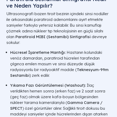
ve Neden Yapılır?
Ultrasonografi bazen tiroit bezinin içindeki sinsi nodüller
ile arkasındaki paratiroid adenomlarını ayırt etmekte
saniyeler farkıyla yetersiz kalabilir. Bu sinsi kamuflajı
çözmek adına nükleer tıp teknolojisinin en güçlü silahı
olan
Paratiroid MIBI (Sestamibi) Sintigrafisi
devreye
sokulur:
Hücresel İşaretleme Mantığı:
Hastanın kolundaki
venöz damardan, paratiroid hücreleri tarafından
çılgınca emilen masum ve sinsi düzeyde düşük
radyasyonlu bir radyoaktif madde (
Teknesyum-99m
Sestamibi
) zerk edilir.
Yıkama Fazı Görüntülemesi (
Washout
):
İlaç
verildikten hemen sonra (erken faz) ve 2 saat sonra
(geç faz) olmak üzere kafa-boyun bölgesinden
nükleer tarama kameralarıyla (
Gamma Camera
/
SPECT
) özel görüntüler alınır. Sağlıklı tiroit dokusu bu
maddeyi saniyeler içinde hücrelerinden dışarı atarken