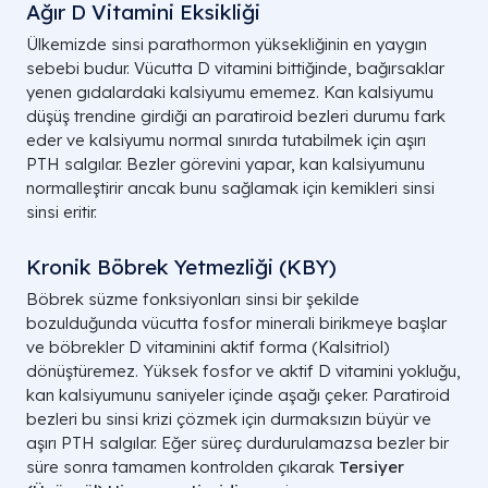
Ağır D Vitamini Eksikliği
Ülkemizde sinsi parathormon yüksekliğinin en yaygın
sebebi budur. Vücutta D vitamini bittiğinde, bağırsaklar
yenen gıdalardaki kalsiyumu ememez. Kan kalsiyumu
düşüş trendine girdiği an paratiroid bezleri durumu fark
eder ve kalsiyumu normal sınırda tutabilmek için aşırı
PTH salgılar. Bezler görevini yapar, kan kalsiyumunu
normalleştirir ancak bunu sağlamak için kemikleri sinsi
sinsi eritir.
Kronik Böbrek Yetmezliği (KBY)
Böbrek süzme fonksiyonları sinsi bir şekilde
bozulduğunda vücutta fosfor minerali birikmeye başlar
ve böbrekler D vitaminini aktif forma (
Kalsitriol
)
dönüştüremez. Yüksek fosfor ve aktif D vitamini yokluğu,
kan kalsiyumunu saniyeler içinde aşağı çeker. Paratiroid
bezleri bu sinsi krizi çözmek için durmaksızın büyür ve
aşırı PTH salgılar. Eğer süreç durdurulamazsa bezler bir
süre sonra tamamen kontrolden çıkarak
Tersiyer