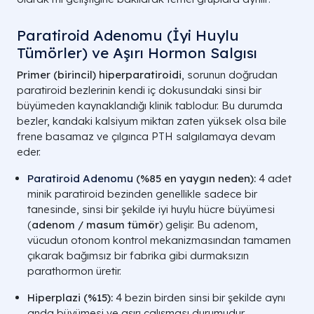
Paratiroid Adenomu (İyi Huylu
Tümörler) ve Aşırı Hormon Salgısı
Primer (birincil) hiperparatiroidi
, sorunun doğrudan
paratiroid bezlerinin kendi iç dokusundaki sinsi bir
büyümeden kaynaklandığı klinik tablodur. Bu durumda
bezler, kandaki kalsiyum miktarı zaten yüksek olsa bile
frene basamaz ve çılgınca PTH salgılamaya devam
eder.
Paratiroid Adenomu
(%85 en yaygın neden):
4 adet
minik paratiroid bezinden genellikle sadece bir
tanesinde, sinsi bir şekilde iyi huylu hücre büyümesi
(
adenom / masum tümör
) gelişir. Bu adenom,
vücudun otonom kontrol mekanizmasından tamamen
çıkarak bağımsız bir fabrika gibi durmaksızın
parathormon üretir.
Hiperplazi (%15):
4 bezin birden sinsi bir şekilde aynı
anda büyümesi ve aşırı çalışması durumudur.