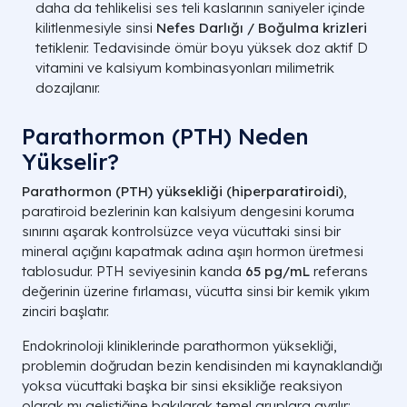
daha da tehlikelisi ses teli kaslarının saniyeler içinde
Böbrekte 1-Alfa-Hidroksilaz
kilitlenmesiyle sinsi
Nefes Darlığı / Boğulma krizleri
Bağırsak Epiteli
aktivasyonu ve aktif D vitamini
tetiklenir. Tedavisinde ömür boyu yüksek doz aktif D
(Kalsitriol) sentezi
vitamini ve kalsiyum kombinasyonları milimetrik
dozajlanır.
Nihai Denge
Üç koldan sisteme zerk edilen
Kontrolü
katyonların plazmada birikmesi
Parathormon (PTH) Neden
A LİFE SAĞLIK GRUBU
Yükselir?
Parathormon (PTH) yüksekliği (hiperparatiroidi)
,
paratiroid bezlerinin kan kalsiyum dengesini koruma
sınırını aşarak kontrolsüzce veya vücuttaki sinsi bir
mineral açığını kapatmak adına aşırı hormon üretmesi
tablosudur. PTH seviyesinin kanda
65 pg/mL
referans
değerinin üzerine fırlaması, vücutta sinsi bir kemik yıkım
zinciri başlatır.
Endokrinoloji kliniklerinde parathormon yüksekliği,
problemin doğrudan bezin kendisinden mi kaynaklandığı
yoksa vücuttaki başka bir sinsi eksikliğe reaksiyon
olarak mı geliştiğine bakılarak temel gruplara ayrılır: