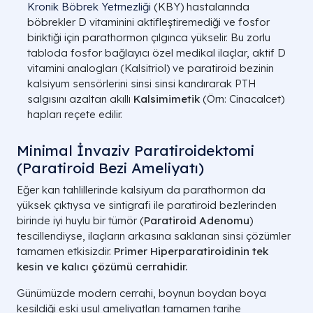
Kronik Böbrek Yetmezliği
(
KBY
) hastalarında
böbrekler D vitaminini aktifleştiremediği ve fosfor
biriktiği için parathormon çılgınca yükselir. Bu zorlu
tabloda fosfor bağlayıcı özel medikal ilaçlar, aktif D
vitamini analogları (
Kalsitriol
) ve paratiroid bezinin
kalsiyum sensörlerini sinsi sinsi kandırarak PTH
salgısını azaltan akıllı
Kalsimimetik
(Örn:
Cinacalcet
)
hapları reçete edilir.
Minimal İnvaziv Paratiroidektomi
(Paratiroid Bezi Ameliyatı)
Eğer kan tahlillerinde kalsiyum da parathormon da
yüksek çıktıysa ve sintigrafi ile paratiroid bezlerinden
birinde iyi huylu bir tümör (
Paratiroid Adenomu
)
tescillendiyse, ilaçların arkasına saklanan sinsi çözümler
tamamen etkisizdir.
Primer Hiperparatiroidinin tek
kesin ve kalıcı çözümü cerrahidir.
Günümüzde modern cerrahi, boynun boydan boya
kesildiği eski usul ameliyatları tamamen tarihe