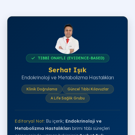
TIBBİ ONAYLI (EVIDENCE-BASED)
Serhat Işık
Endokrinoloji ve Metabolizma Hastalıkları
Klinik Doğrulama
Güncel Tıbbi Kılavuzlar
A Life Sağlık Grubu
Editoryal Not:
Bu içerik;
Endokrinoloji ve
Metabolizma Hastalıkları
birimi tıbbi süreçleri