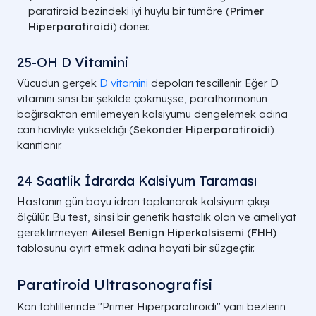
paratiroid bezindeki iyi huylu bir tümöre (
Primer
Hiperparatiroidi
) döner.
25-OH D Vitamini
Vücudun gerçek
D vitamini
depoları tescillenir. Eğer D
vitamini sinsi bir şekilde çökmüşse, parathormonun
bağırsaktan emilemeyen kalsiyumu dengelemek adına
can havliyle yükseldiği (
Sekonder Hiperparatiroidi
)
kanıtlanır.
24 Saatlik İdrarda Kalsiyum Taraması
Hastanın gün boyu idrarı toplanarak kalsiyum çıkışı
ölçülür. Bu test, sinsi bir genetik hastalık olan ve ameliyat
gerektirmeyen
Ailesel Benign Hiperkalsisemi (
FHH
)
tablosunu ayırt etmek adına hayati bir süzgeçtir.
Paratiroid Ultrasonografisi
Kan tahlillerinde "Primer Hiperparatiroidi" yani bezlerin