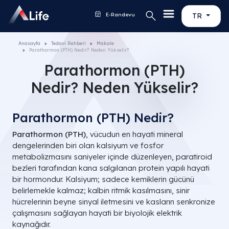
E-Randevu
TR
Anasayfa
Tedavi Rehberi
Makale
Parathormon (PTH) Nedir? Neden Yükselir?
Parathormon (PTH)
Nedir? Neden Yükselir?
Parathormon (PTH) Nedir?
Parathormon (PTH)
, vücudun en hayati mineral
dengelerinden biri olan kalsiyum ve fosfor
metabolizmasını saniyeler içinde düzenleyen, paratiroid
bezleri tarafından kana salgılanan protein yapılı hayati
bir hormondur. Kalsiyum; sadece kemiklerin gücünü
belirlemekle kalmaz; kalbin ritmik kasılmasını, sinir
hücrelerinin beyne sinyal iletmesini ve kasların senkronize
çalışmasını sağlayan hayati bir biyolojik elektrik
kaynağıdır.