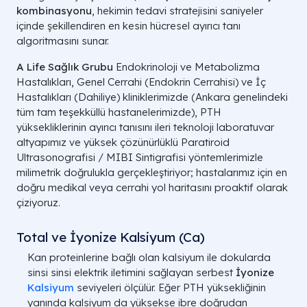
kombinasyonu
, hekimin tedavi stratejisini saniyeler
içinde şekillendiren en kesin hücresel ayırıcı tanı
algoritmasını sunar.
A Life Sağlık Grubu
Endokrinoloji ve Metabolizma
Hastalıkları, Genel Cerrahi (Endokrin Cerrahisi) ve İç
Hastalıkları (Dahiliye) kliniklerimizde (Ankara genelindeki
tüm tam teşekküllü hastanelerimizde), PTH
yüksekliklerinin ayırıcı tanısını ileri teknoloji laboratuvar
altyapımız ve yüksek çözünürlüklü Paratiroid
Ultrasonografisi / MIBI Sintigrafisi yöntemlerimizle
milimetrik doğrulukla gerçekleştiriyor; hastalarımız için en
doğru medikal veya cerrahi yol haritasını proaktif olarak
çiziyoruz.
Total ve İyonize Kalsiyum (Ca)
Kan proteinlerine bağlı olan kalsiyum ile dokularda
sinsi sinsi elektrik iletimini sağlayan serbest
İyonize
Kalsiyum
seviyeleri ölçülür. Eğer PTH yüksekliğinin
yanında kalsiyum da yüksekse ibre doğrudan