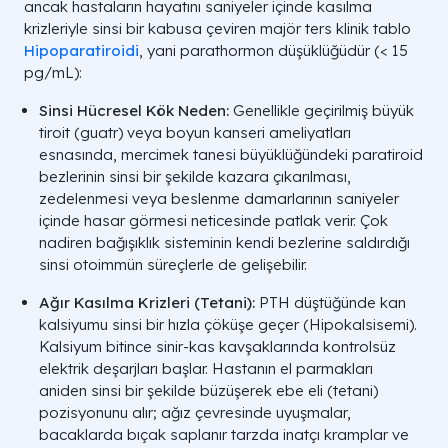
ancak hastaların hayatını saniyeler içinde kasılma
krizleriyle sinsi bir kabusa çeviren majör ters klinik tablo
Hipoparatiroidi
, yani parathormon düşüklüğüdür (
< 15
pg/mL
):
Sinsi Hücresel Kök Neden:
Genellikle geçirilmiş büyük
tiroit (guatr) veya boyun kanseri ameliyatları
esnasında, mercimek tanesi büyüklüğündeki paratiroid
bezlerinin sinsi bir şekilde kazara çıkarılması,
zedelenmesi veya beslenme damarlarının saniyeler
içinde hasar görmesi neticesinde patlak verir. Çok
nadiren bağışıklık sisteminin kendi bezlerine saldırdığı
sinsi otoimmün süreçlerle de gelişebilir.
HEDEF ORGAN /
PTH TETİKLEMESİ VE DOKUSAL
SİSTEM
AKSİYON
Ağır Kasılma Krizleri (Tetani):
PTH düştüğünde kan
kalsiyumu sinsi bir hızla çöküşe geçer (
Hipokalsisemi
).
Osteoklast aktivasyonu ile kemik
Kalsiyum bitince sinir-kas kavşaklarında kontrolsüz
Kemik Ağları
matrisindeki depoların çözülmesi
elektrik deşarjları başlar. Hastanın el parmakları
aniden sinsi bir şekilde büzüşerek ebe eli (tetani)
pozisyonunu alır; ağız çevresinde uyuşmalar,
İdrardaki kalsiyumun geri emilmes
Böbrek Nefronları
bacaklarda bıçak saplanır tarzda inatçı kramplar ve
fosfor iyonlarının dışarı fırlatılması