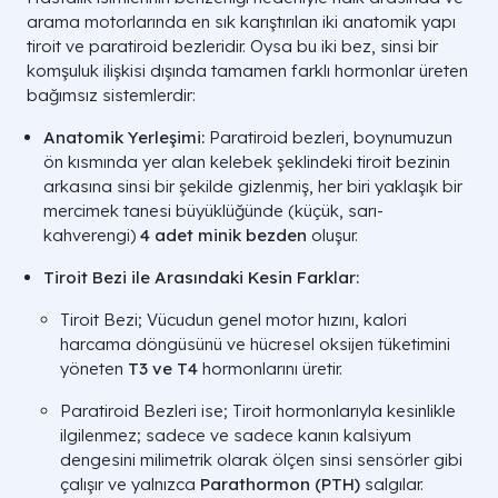
arama motorlarında en sık karıştırılan iki anatomik yapı
tiroit ve paratiroid bezleridir. Oysa bu iki bez, sinsi bir
komşuluk ilişkisi dışında tamamen farklı hormonlar üreten
bağımsız sistemlerdir:
Anatomik Yerleşimi:
Paratiroid bezleri, boynumuzun
ön kısmında yer alan kelebek şeklindeki tiroit bezinin
arkasına sinsi bir şekilde gizlenmiş, her biri yaklaşık bir
mercimek tanesi büyüklüğünde (küçük, sarı-
kahverengi)
4 adet minik bezden
oluşur.
Tiroit Bezi ile Arasındaki Kesin Farklar:
Tiroit Bezi;
Vücudun genel motor hızını, kalori
harcama döngüsünü ve hücresel oksijen tüketimini
yöneten
T3 ve T4
hormonlarını üretir.
Paratiroid Bezleri ise;
Tiroit hormonlarıyla kesinlikle
ilgilenmez; sadece ve sadece kanın kalsiyum
dengesini milimetrik olarak ölçen sinsi sensörler gibi
çalışır ve yalnızca
Parathormon (PTH)
salgılar.