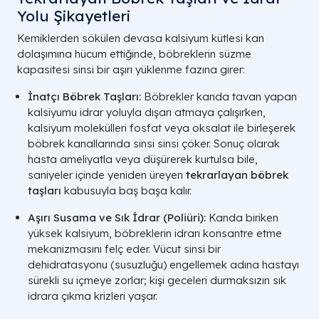
Yolu Şikayetleri
Kemiklerden sökülen devasa kalsiyum kütlesi kan
dolaşımına hücum ettiğinde, böbreklerin süzme
kapasitesi sinsi bir aşırı yüklenme fazına girer:
İnatçı Böbrek Taşları:
Böbrekler kanda tavan yapan
kalsiyumu idrar yoluyla dışarı atmaya çalışırken,
kalsiyum molekülleri fosfat veya oksalat ile birleşerek
böbrek kanallarında sinsi sinsi çöker. Sonuç olarak
hasta ameliyatla veya düşürerek kurtulsa bile,
saniyeler içinde yeniden üreyen
tekrarlayan böbrek
taşları
kabusuyla baş başa kalır.
Aşırı Susama ve Sık İdrar (
Poliüri
):
Kanda biriken
yüksek kalsiyum, böbreklerin idrarı konsantre etme
mekanizmasını felç eder. Vücut sinsi bir
dehidratasyonu (susuzluğu) engellemek adına hastayı
sürekli su içmeye zorlar; kişi geceleri durmaksızın sık
idrara çıkma krizleri yaşar.