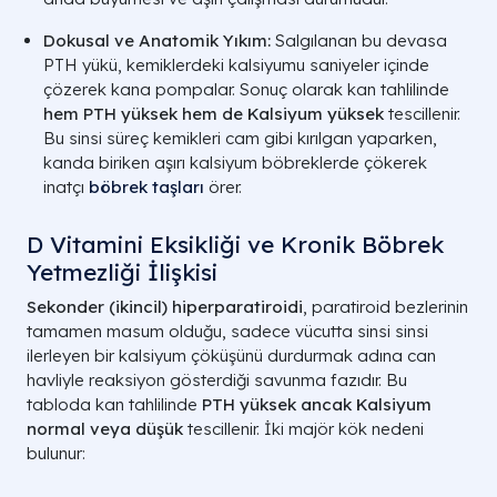
Dokusal ve Anatomik Yıkım:
Salgılanan bu devasa
PTH yükü, kemiklerdeki kalsiyumu saniyeler içinde
çözerek kana pompalar. Sonuç olarak kan tahlilinde
hem PTH yüksek hem de Kalsiyum yüksek
tescillenir.
Bu sinsi süreç kemikleri cam gibi kırılgan yaparken,
kanda biriken aşırı kalsiyum böbreklerde çökerek
inatçı
böbrek taşları
örer.
D Vitamini Eksikliği ve Kronik Böbrek
Yetmezliği İlişkisi
Sekonder (ikincil) hiperparatiroidi
, paratiroid bezlerinin
tamamen masum olduğu, sadece vücutta sinsi sinsi
ilerleyen bir kalsiyum çöküşünü durdurmak adına can
havliyle reaksiyon gösterdiği savunma fazıdır. Bu
tabloda kan tahlilinde
PTH yüksek ancak Kalsiyum
normal veya düşük
tescillenir. İki majör kök nedeni
bulunur: