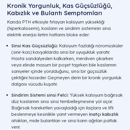
Kronik Yorgunluk, Kas Güçsüzlüğü,
Kabızlık ve Bulantı Semptomları
Kanda PTH etkisiyle fırlayan kalsiyum yüksekliği
(
hiperkalsisemi
), kasların ve sindirim sisteminin sinsi
elektrik enerjisi iletim hatlarını bloke eder:
Sinsi Kas Güçsüzlüğü:
Kalsiyum fazlalığı nöromüsküler
(sinir-kas) kavşaklarda sinsi bir uyuşukluk yaratır.
Hasta sandalyeden kalkarken, merdiven çıkarken
veya elinde masum bir poşet taşırken bile kaslarının
saniyeler içinde yorulduğunu, sinsi bir güçsüzlük
çektiğini hisseder. Geçmeyen derin bir kronik yorgunluk
dalgası vücudu kuşatır.
Sindirim Sistemi sinsi Felci:
Yüksek kalsiyum bağırsak
düz kaslarının sinsi sinsi tembelleşmesine yol açar.
Bağırsak hareketleri yavaşladığı için ilaçlara ve lifli
beslenmeye kesinlikle yanıt vermeyen
inatçı kabızlık
atakları, mide bulantıları ve sinsi karın ağrıları patlak
verir.