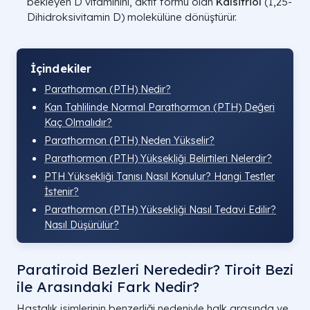
bekleyen D vitaminini, aktif formu olan
Kalsitriol
(
1,25-
Dihidroksivitamin D
) molekülüne dönüştürür.
İçindekiler
Parathormon (PTH) Nedir?
Kan Tahlilinde Normal Parathormon (PTH) Değeri
Kaç Olmalıdır?
Parathormon (PTH) Neden Yükselir?
Parathormon (PTH) Yüksekliği Belirtileri Nelerdir?
PTH Yüksekliği Tanısı Nasıl Konulur? Hangi Testler
İstenir?
Parathormon (PTH) Yüksekliği Nasıl Tedavi Edilir?
Nasıl Düşürülür?
Paratiroid Bezleri Nerededir? Tiroit Bezi
ile Arasındaki Fark Nedir?
Hastalık isimlerinin benzerliği nedeniyle halk arasında ve