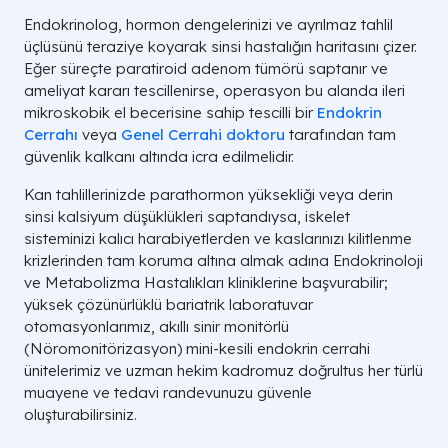
Endokrinolog, hormon dengelerinizi ve ayrılmaz tahlil
üçlüsünü teraziye koyarak sinsi hastalığın haritasını çizer.
Eğer süreçte paratiroid adenom tümörü saptanır ve
ameliyat kararı tescillenirse, operasyon bu alanda ileri
mikroskobik el becerisine sahip tescilli bir
Endokrin
Cerrahı
veya
Genel Cerrahi doktoru
tarafından tam
güvenlik kalkanı altında icra edilmelidir.
Kan tahlillerinizde parathormon yüksekliği veya derin
sinsi kalsiyum düşüklükleri saptandıysa, iskelet
sisteminizi kalıcı harabiyetlerden ve kaslarınızı kilitlenme
krizlerinden tam koruma altına almak adına Endokrinoloji
ve Metabolizma Hastalıkları kliniklerine başvurabilir;
yüksek çözünürlüklü bariatrik laboratuvar
otomasyonlarımız, akıllı sinir monitörlü
(Nöromonitörizasyon) mini-kesili endokrin cerrahi
ünitelerimiz ve uzman hekim kadromuz doğrultus her türlü
muayene ve tedavi randevunuzu güvenle
oluşturabilirsiniz.