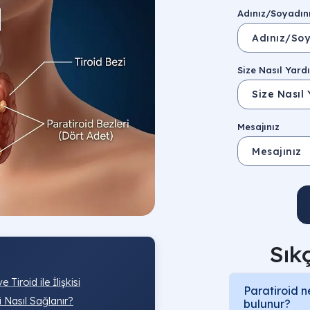
Adınız/Soyadın
Size Nasıl Yardı
Mesajınız
Sık
iroid ile İlişkisi
Paratiroid n
 Nasıl Sağlanır?
bulunur?