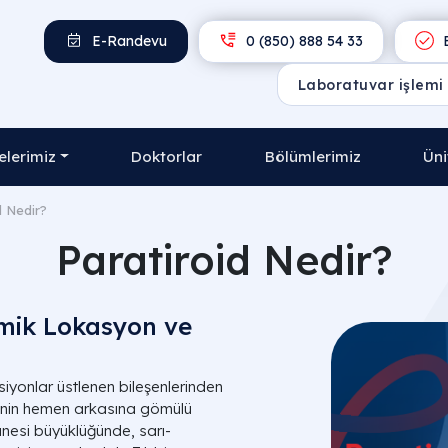
E-Randevu
0 (850) 888 54 33
E
lerimiz
Doktorlar
Bölümlerimiz
Üni
d Nedir?
Paratiroid Nedir?
mik Lokasyon ve
yonlar üstlenen bileşenlerinden
zinin hemen arkasına gömülü
anesi büyüklüğünde, sarı-