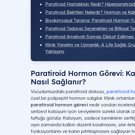
Paratiroid Hastalıkları Nedir? Hiperparatiro
Paratiroid Belirtileri Nelerdir? Hormon ve K
Biyokimyasal Tarama: Paratiroid Hormon Yük
Paratiroid Tedavisi Seçenekleri ve Bitkisel Te
Paratiroid Ameliyatı Sonrası Dikkat Edilmesi
Klinik Yönetim ve Uzmanlık: A Life Sağlık Gr
Yaklaşımı
Paratiroid Hormon Görevi: K
Nasıl Sağlanır?
Vücudumuzdaki paratiroid dokusu,
paratiroid 
özel bir polipeptit hormon salgılar. Klinik ortaml
paratiroid hormon görevi
nedir soruları incele
serbest kalsiyum iyon seviyelerini sürekli olarak iz
tuttuğu görülür. Kalsiyum, sadece kemiklerin sertli
aynı zamanda kalbin düzenli kasılmasını, sinir ileti
fonksiyonlarını ve kanın pıhtılaşmasını sağlayan h