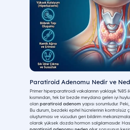
Paratiroid Adenomu Nedir ve Ned
Primer hiperparatiroidi vakalarının yaklaşık %85 i
kısmından, tek bir bezde meydana gelen iyi huylu
olan
paratiroid adenom
yapısı sorumludur. Peki
Bu durum, bezdeki epitel hücrelerinin kontrolsüz 
oluşturması ve vücudun geri bildirim mekanizmal
olarak yüksek dozda hormon salgılamasıdır. Has
paratiroid adenomu neden olur
sorusunun kesi