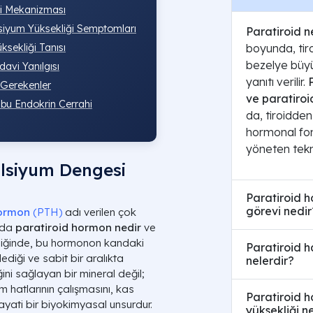
idi Mekanizması
alsiyum Yüksekliği Semptomları
Paratiroid n
boyunda, tir
sekliği Tanısı
bezelye büyü
davi Yanılgısı
yanıtı verilir.
 Gerekenler
ve paratiroi
ubu Endokrin Cerrahi
da, tiroidd
hormonal fon
yöneten tekni
alsiyum Dengesi
Paratiroid 
görevi nedir
hormon
(
PTH
)
adı verilen çok
arda
paratiroid hormon nedir
ve
ndiğinde, bu hormonon kandaki
Paratiroid ha
lediği ve sabit bir aralıkta
nelerdir?
ğini sağlayan bir mineral değil;
m hatlarının çalışmasını, kas
Paratiroid h
ayati bir biyokimyasal unsurdur.
yüksekliği n