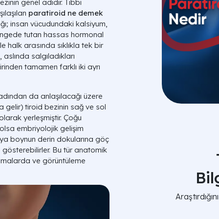
zinin genel adıdır. Tıbbi
şılaşılan
paratiroid ne demek
lığı; insan vücudundaki kalsiyum,
dengede tutan hassas hormonal
e halk arasında sıklıkla tek bir
, aslında salgıladıkları
irinden tamamen farklı iki ayrı
 adından da anlaşılacağı üzere
elir) tiroid bezinin sağ ve sol
 olarak yerleşmiştir. Çoğu
olsa embriyolojik gelişim
eya boynun derin dokularına göç
 gösterebilirler. Bu tür anatomik
lamalarda ve görüntüleme
Bi
Araştırdığı