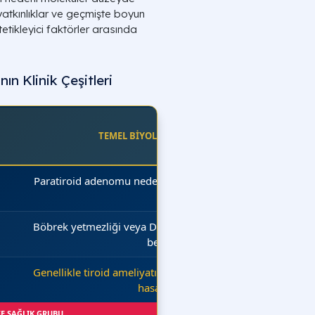
atkınlıklar ve geçmişte boyun
etikleyici faktörler arasında
ın Klinik Çeşitleri
TEMEL BİYOLOJİK HASAR MEKANİZMASI
Paratiroid adenomu nedeniyle otonom, kontrolsüz
aşırı üretim.
Böbrek yetmezliği veya D vitamini eksikliğine karşı
bezlerin zorunlu büyümesi.
Genellikle tiroid ameliyatı sırasında bezlerin kazara
hasar görmesi veya alınması.
FE SAĞLIK GRUBU