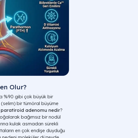
en Olur?
la %90 gibi çok büyük bir
 (selim) bir tümöral büyüme
,
paratiroid adenomu nedir
?
çoğalarak bağımsız bir nodül
arına kulak asmadan sürekli
taların en çok endişe duyduğu
n nedeni moleküler düzeyde