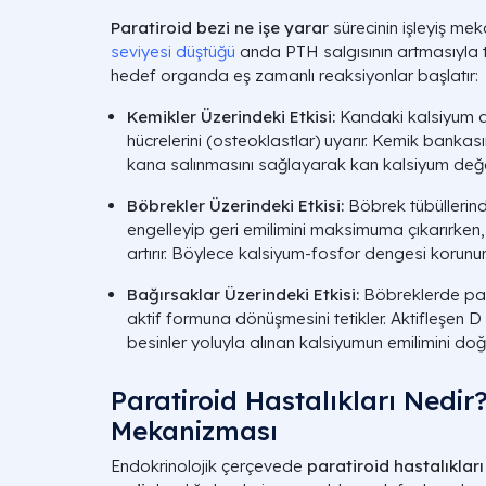
Paratiroid bezi ne işe yarar
sürecinin işleyiş me
seviyesi düştüğü
anda
PTH
salgısının artmasıyla 
hedef organda eş zamanlı reaksiyonlar başlatır:
Kemikler Üzerindeki Etkisi:
Kandaki kalsiyum 
hücrelerini (osteoklastlar) uyarır. Kemik bank
kana salınmasını sağlayarak kan kalsiyum değeri
Böbrekler Üzerindeki Etkisi:
Böbrek tübüllerind
engelleyip geri emilimini maksimuma çıkarırken, 
artırır. Böylece kalsiyum-fosfor dengesi korunur
Bağırsaklar Üzerindeki Etkisi:
Böbreklerde pas
aktif formuna dönüşmesini tetikler. Aktifleşen D
besinler yoluyla alınan kalsiyumun emilimini doğr
Paratiroid Hastalıkları Nedir
Mekanizması
Endokrinolojik çerçevede
paratiroid hastalıkları