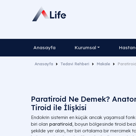
Anasayfa
Kurumsal
Hastane
Anasayfa
Tedavi Rehberi
Makale
Paratiroi
Paratiroid Ne Demek? Anato
Tiroid ile İlişkisi
Endokrin sistemin en küçük ancak yaşamsal fonksi
biri olan
paratiroid
, boyun bölgesinde tiroid be
şekilde yer alan, her biri ortalama bir mercimek t