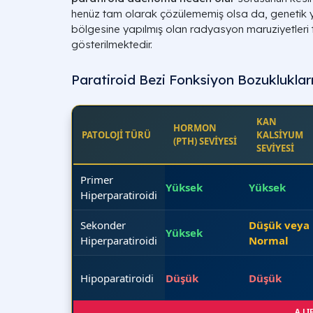
henüz tam olarak çözülememiş olsa da, genetik y
bölgesine yapılmış olan radyasyon maruziyetleri t
gösterilmektedir.
Paratiroid Bezi Fonksiyon Bozuklukların
KAN
HORMON
PATOLOJİ TÜRÜ
KALSİYUM
(PTH) SEVİYESİ
SEVİYESİ
Primer
Yüksek
Yüksek
Hiperparatiroidi
Sekonder
Düşük veya
Yüksek
Hiperparatiroidi
Normal
Hipoparatiroidi
Düşük
Düşük
A LI