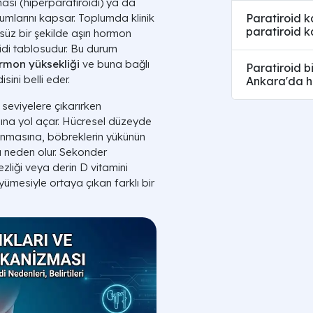
ası (hiperparatiroidi) ya da
Paratiroid ka
umlarını kapsar. Toplumda klinik
paratiroid 
lsüz bir şekilde aşırı hormon
idi tablosudur. Bu durum
rmon yüksekliği
ve buna bağlı
Paratiroid bi
isini belli eder.
Ankara'da h
 seviyelere çıkarırken
sına yol açar. Hücresel düzeyde
lanmasına, böbreklerin yükünün
 neden olur. Sekonder
zliği veya derin D vitamini
üyümesiyle ortaya çıkan farklı bir