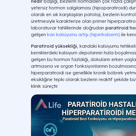
nedir
başlığı, bezlerin normalden çok fazla çalışm
yetersiz hormon salgılaması (hipoparatiroidi) dur
olarak en sık karşılaşılan patoloji, bezlerin kontro
üretmesiyle karakterize olan primer hiperparatiro
laboratuvar tahlillerinde doğrudan
paratiroid ho
gelişen
kan kalsiyumu artışı (hiperkalsemi)
ile kend
Paratiroid yüksekliği
, kandaki kalsiyumu tehlikeli
kemiklerdeki kalsiyum depolarının hızla boşalma
gelişen bu hormon fazlalığı, dokuların erken yaş
artmasına ve organ fonksiyonlarının bozulmasına
hiperparatiroidi ise genellikle kronik böbrek yetme
eksikliğine tepki olarak bezlerin reaktif şekilde b
klinik süreçtir.