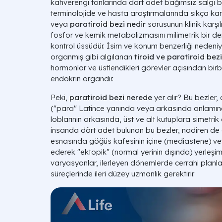
kahverengi tonlarında dört adet bağımsız salgı be
terminolojide ve hasta araştırmalarında sıkça kar
veya
paratiroid bezi nedir
sorusunun klinik karşı
fosfor ve kemik metabolizmasını milimetrik bir 
kontrol üssüdür. İsim ve konum benzerliği nedeniyl
organmış gibi algılanan
tiroid ve paratiroid bezi
hormonlar ve üstlendikleri görevler açısından birb
endokrin organdır.
Peki,
paratiroid bezi nerede
yer alır? Bu bezler,
("para" Latince yanında veya arkasında anlamına g
loblarının arkasında, üst ve alt kutuplara simetrik
insanda dört adet bulunan bu bezler, nadiren de 
esnasında göğüs kafesinin içine (mediastene) v
ederek "ektopik" (normal yerinin dışında) yerleşim
varyasyonlar, ilerleyen dönemlerde cerrahi plan
süreçlerinde ileri düzey uzmanlık gerektirir.