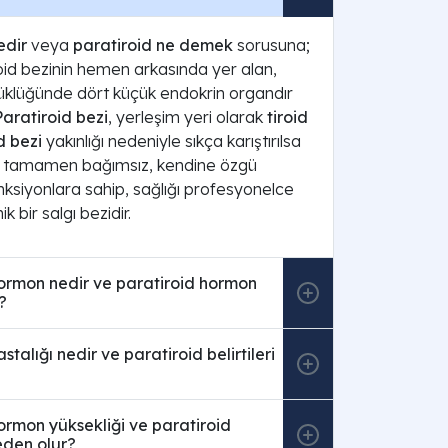
edir
veya
paratiroid ne demek
sorusuna;
oid bezinin hemen arkasında yer alan,
klüğünde dört küçük endokrin organdır
Paratiroid bezi
, yerleşim yeri olarak
tiroid
d bezi
yakınlığı nedeniyle sıkça karıştırılsa
en tamamen bağımsız, kendine özgü
ksiyonlara sahip, sağlığı profesyonelce
k bir salgı bezidir.
hormon nedir ve paratiroid hormon
?
stalığı nedir ve paratiroid belirtileri
ormon yüksekliği ve paratiroid
eden olur?