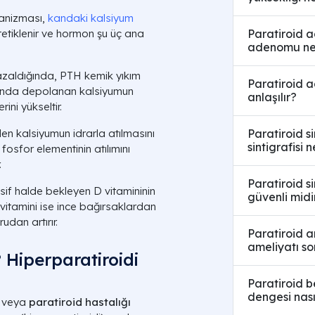
kanizması,
kandaki kalsiyum
Paratiroid 
tetiklenir ve hormon şu üç ana
adenomu ne
azaldığında,
PTH
kemik yıkım
Paratiroid a
asında depolanan kalsiyumun
anlaşılır?
ni yükseltir.
Paratiroid si
en kalsiyumun idrarla atılmasını
sintigrafisi 
fosfor elementinin atılımını
.
Paratiroid si
if halde bekleyen D vitamininin
güvenli midi
 vitamini ise ince bağırsaklardan
udan artırır.
Paratiroid am
ameliyatı so
? Hiperparatiroidi
Paratiroid b
dengesi nasıl
veya
paratiroid hastalığı