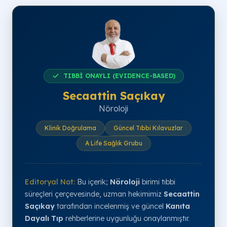
TIBBİ ONAYLI (EVIDENCE-BASED)
Secaattin Saçıkay
Nöroloji
Klinik Doğrulama
Güncel Tıbbi Kılavuzlar
A Life Sağlık Grubu
Editoryal Not:
Bu içerik;
Nöroloji
birimi tıbbi
süreçleri çerçevesinde, uzman hekimimiz
Secaattin
Saçıkay
tarafından incelenmiş ve güncel
Kanıta
Dayalı Tıp
rehberlerine uygunluğu onaylanmıştır.