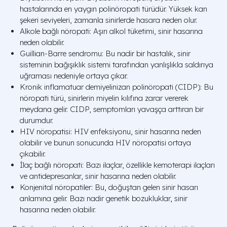
hastalarında en yaygın polinöropati türüdür. Yüksek kan
şekeri seviyeleri, zamanla sinirlerde hasara neden olur.
Alkole bağlı nöropati: Aşırı alkol tüketimi, sinir hasarına
neden olabilir.
Guillian-Barre sendromu: Bu nadir bir hastalık, sinir
sisteminin bağışıklık sistemi tarafından yanlışlıkla saldırıya
uğraması nedeniyle ortaya çıkar.
Kronik inflamatuar demiyelinizan polinöropati (CIDP): Bu
nöropati türü, sinirlerin miyelin kılıfına zarar vererek
meydana gelir. CIDP, semptomları yavaşça arttıran bir
durumdur.
HIV nöropatisi: HIV enfeksiyonu, sinir hasarına neden
olabilir ve bunun sonucunda HIV nöropatisi ortaya
çıkabilir.
İlaç bağlı nöropati: Bazı ilaçlar, özellikle kemoterapi ilaçları
ve antidepresanlar, sinir hasarına neden olabilir.
Konjenital nöropatiler: Bu, doğuştan gelen sinir hasarı
anlamına gelir. Bazı nadir genetik bozukluklar, sinir
hasarına neden olabilir.