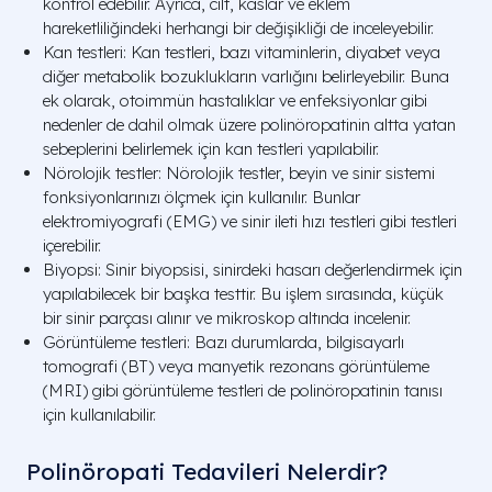
kontrol edebilir. Ayrıca, cilt, kaslar ve eklem
hareketliliğindeki herhangi bir değişikliği de inceleyebilir.
Kan testleri: Kan testleri, bazı vitaminlerin, diyabet veya
diğer metabolik bozuklukların varlığını belirleyebilir. Buna
ek olarak, otoimmün hastalıklar ve enfeksiyonlar gibi
nedenler de dahil olmak üzere polinöropatinin altta yatan
sebeplerini belirlemek için kan testleri yapılabilir.
Nörolojik testler: Nörolojik testler, beyin ve sinir sistemi
fonksiyonlarınızı ölçmek için kullanılır. Bunlar
elektromiyografi (EMG) ve sinir ileti hızı testleri gibi testleri
içerebilir.
Biyopsi: Sinir biyopsisi, sinirdeki hasarı değerlendirmek için
yapılabilecek bir başka testtir. Bu işlem sırasında, küçük
bir sinir parçası alınır ve mikroskop altında incelenir.
Görüntüleme testleri: Bazı durumlarda, bilgisayarlı
tomografi (BT) veya manyetik rezonans görüntüleme
(MRI) gibi görüntüleme testleri de polinöropatinin tanısı
için kullanılabilir.
Polinöropati Tedavileri Nelerdir?