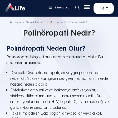
E-Randevu
TR
Anasayfa
Tedavi Rehberi
Makale
Polinöropati Nedir?
Polinöropati Nedir?
Polinöropati Neden Olur?
Polinöropati birçok farklı nedenle ortaya çıkabilir. Bu
nedenler arasında:
Diyabet: Diyabetik nöropati, en yaygın polinöropati
nedenidir. Yüksek kan şekeri seviyeleri, zamanla sinirlerde
hasara neden olabilir.
Enfeksiyonlar: Viral veya bakteriyel enfeksiyonlar,
sinirlerde iltihaplanmaya ve hasara neden olabilir. Bu
enfeksiyonlar arasında HIV, hepatit C, Lyme hastalığı ve
guillain-barré sendromu bulunur.
Toksik maddeler: Bazı ilaçlar, kimyasallar veya alkol,