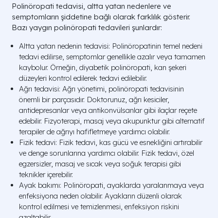
Polinöropati tedavisi, altta yatan nedenlere ve
semptomların şiddetine bağlı olarak farklılık gösterir.
Bazı yaygın polinöropati tedavileri şunlardır:
Altta yatan nedenin tedavisi: Polinöropatinin temel nedeni
tedavi edilirse, semptomlar genellikle azalır veya tamamen
kaybolur. Örneğin, diyabetik polinöropati, kan şekeri
düzeyleri kontrol edilerek tedavi edilebilir.
Ağrı tedavisi: Ağrı yönetimi, polinöropati tedavisinin
önemli bir parçasıdır. Doktorunuz, ağrı kesiciler,
antidepresanlar veya antikonvülsanlar gibi ilaçlar reçete
edebilir. Fizyoterapi, masaj veya akupunktur gibi alternatif
terapiler de ağrıyı hafifletmeye yardımcı olabilir.
Fizik tedavi: Fizik tedavi, kas gücü ve esnekliğini artırabilir
ve denge sorunlarına yardımcı olabilir. Fizik tedavi, özel
egzersizler, masaj ve sıcak veya soğuk terapisi gibi
teknikler içerebilir.
Ayak bakımı: Polinöropati, ayaklarda yaralanmaya veya
enfeksiyona neden olabilir. Ayakların düzenli olarak
kontrol edilmesi ve temizlenmesi, enfeksiyon riskini
azaltabilir.