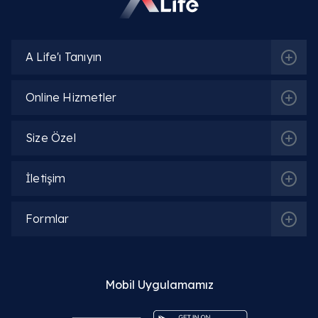
Endokrinoloji ve Metabolizma Hastalıkları
A Life'ı Tanıyın
İlgili Hekimler
Online Hizmetler
Size Özel
Doç. Dr. Serhat Işık
Detaylı Bilgi
İletişim
Uzm. Dyt. Helin Ceyhun
Formlar
Detaylı Bilgi
Mobil Uygulamamız
Dyt. Nilay Kılıç
Detaylı Bilgi