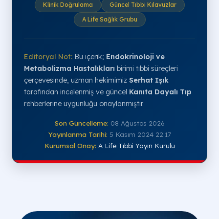
Klinik Doğrulama
Güncel Tıbbi Kılavuzlar
A Life Sağlık Grubu
Editoryal Not:
Bu içerik;
Endokrinoloji ve
Metabolizma Hastalıkları
birimi tıbbi süreçleri
çerçevesinde, uzman hekimimiz
Serhat Işık
tarafından incelenmiş ve güncel
Kanıta Dayalı Tıp
rehberlerine uygunluğu onaylanmıştır.
Son Güncelleme:
08 Ağustos 2026
Yayınlanma Tarihi:
5 Kasım 2024 22:17
Kurumsal Onay:
A Life Tıbbi Yayın Kurulu