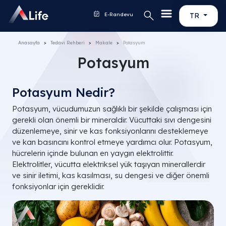
E-Randevu
TR
Anasayfa
Tedavi Rehberi
Makale
Potasyum
Potasyum
Potasyum Nedir?
Potasyum, vücudumuzun sağlıklı bir şekilde çalışması için
gerekli olan önemli bir mineraldir. Vücuttaki sıvı dengesini
düzenlemeye, sinir ve kas fonksiyonlarını desteklemeye
ve kan basıncını kontrol etmeye yardımcı olur. Potasyum,
hücrelerin içinde bulunan en yaygın elektrolittir.
Elektrolitler, vücutta elektriksel yük taşıyan minerallerdir
ve sinir iletimi, kas kasılması, su dengesi ve diğer önemli
fonksiyonlar için gereklidir.