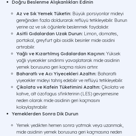
Doğru Beslenme Alışkanlıkları Edinin
Az ve Sık Yemek Tüketin:
Büyük porsiyonlar mideyi
gereğinden fazla doldurarak reflüyü tetikleyebilir. Bunun
yerine az ve sık öğünlerle beslenmek faydalıdır.
Asitli Gıdalardan Uzak Durun:
Limon, domates,
portakal, greyfurt gibi asidik besinler mide asidini
artırabilir.
Yağlı ve Kızartılmış Gıdalardan Kaçının:
Yüksek
yağlı yiyecekler sindirimi yavaşlatarak mide asidinin
yemek borusuna geri kaçma riskini artırır.
Baharatlı ve Acı Yiyecekleri Azaltın:
Baharatlı
yiyecekler mideyi tahriş edebilir ve reflüyü tetikleyebilir.
Çikolata ve Kafein Tüketimini Azaltın:
Çikolata ve
kahve, alt özofagus sfinkterinin (LES) gevşemesine
neden olarak mide asidinin geri kaçmasını
kolaylaştırabilir.
Yemeklerden Sonra Dik Durun
Yemek yedikten hemen sonra yatmak veya uzanmak,
mide asidinin yemek borusuna geri kaçmasına neden