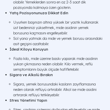
olabilir. Yemeklerden sonra en az 2-3 saat dik
pozisyonda kalmaya özen gösterin.
Yatış Pozisyonunuza Dikkat Edin
Uyurken başınızın altına yüksek bir yastık kullanarak
üst bedeninizi yükseltmek, mide asidinin yemek
borusuna kaçmasını engelleyebilir.
Sol yana yatmak da mide ve yemek borusu arasındaki
asit geçişini azaltabilir.
İdeal Kiloyu Koruyun
Fazla kilo, mide üzerine baskı yaparak mide asidinin
yukarı çıkmasına neden olabilir. Kilo vermek, reflü
semptomlarını büyük ölçüde hafifletebilir.
Sigara ve Alkolü Bırakın
Sigara, yemek borusundaki kasların zayıflamasına
neden olarak reflüyü artırabilir. Alkol ise mide asidini
artırarak reflüyü tetikleyebilir.
Stres Yönetimi Yapın
Stres, sindirim sistemini doğrudan etkileyebilir ve mide