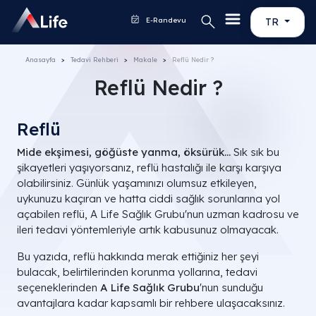
E-Randevu
TR
Anasayfa
Tedavi Rehberi
Makale
Reflü Nedir ?
Reflü Nedir ?
Reflü
Mide ekşimesi, göğüste yanma, öksürük...
Sık sık bu
şikayetleri yaşıyorsanız, reflü hastalığı ile karşı karşıya
olabilirsiniz. Günlük yaşamınızı olumsuz etkileyen,
uykunuzu kaçıran ve hatta ciddi sağlık sorunlarına yol
açabilen reflü, A Life Sağlık Grubu'nun uzman kadrosu ve
ileri tedavi yöntemleriyle artık kabusunuz olmayacak.
Bu yazıda, reflü hakkında merak ettiğiniz her şeyi
bulacak, belirtilerinden korunma yollarına, tedavi
seçeneklerinden
A Life Sağlık Grubu
'nun sunduğu
avantajlara kadar kapsamlı bir rehbere ulaşacaksınız.