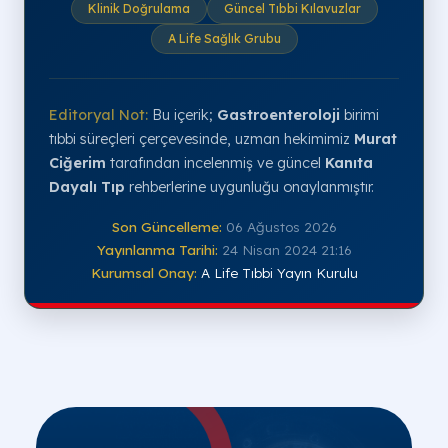
Klinik Doğrulama
Güncel Tıbbi Kılavuzlar
A Life Sağlık Grubu
Editoryal Not:
Bu içerik;
Gastroenteroloji
birimi
tıbbi süreçleri çerçevesinde, uzman hekimimiz
Murat
Ciğerim
tarafından incelenmiş ve güncel
Kanıta
Dayalı Tıp
rehberlerine uygunluğu onaylanmıştır.
Son Güncelleme:
06 Ağustos 2026
Yayınlanma Tarihi:
24 Nisan 2024 21:16
Kurumsal Onay:
A Life Tıbbi Yayın Kurulu