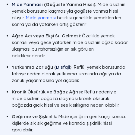
Mide Yanması
(Göğüste Yanma Hissi):
Mide asidinin
yemek borusuna kaçmasıyla göğüste yanma hissi
oluşur.
Mide yanması
belirtisi genellikle yemeklerden
sonra ya da yatarken artış gösterir.
Ağza Acı veya Ekşi Su Gelmesi:
Özellikle yemek
sonrası veya gece yatarken mide asidinin ağıza kadar
ulaşması bu rahatsızlığın en sık görülen
belirtilerindendir.
Yutkunma Zorluğu (
Disfaji
):
Reflü, yemek borusunda
tahrişe neden olarak yutkunma sırasında ağrı ya da
zorluk yaşanmasına yol açabilir.
Kronik Öksürük ve Boğaz Ağrısı:
Reflü nedeniyle
mide asidinin boğaza ulaşması kronik öksürük,
boğazda gıcık hissi ve ses kısıklığına neden olabilir.
Geğirme ve Şişkinlik:
Mide içeriğinin geri kaçışı sonucu
kişilerde sık sık geğirme ve karında şişkinlik hissi
görülebilir.