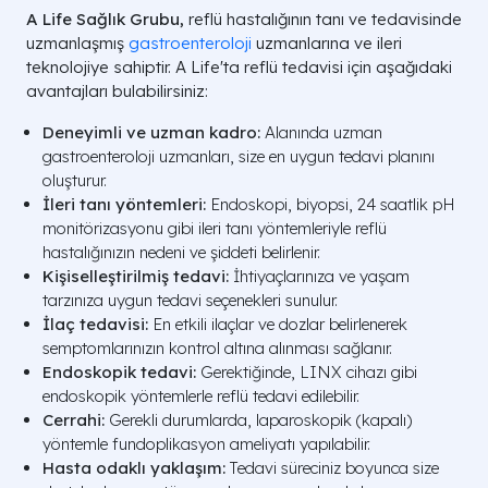
A Life Sağlık Grubu,
reflü hastalığının tanı ve tedavisinde
uzmanlaşmış
gastroenteroloji
uzmanlarına ve ileri
teknolojiye sahiptir. A Life'ta reflü tedavisi için aşağıdaki
avantajları bulabilirsiniz:
Deneyimli ve uzman kadro:
Alanında uzman
gastroenteroloji uzmanları, size en uygun tedavi planını
oluşturur.
İleri tanı yöntemleri:
Endoskopi, biyopsi, 24 saatlik pH
monitörizasyonu gibi ileri tanı yöntemleriyle reflü
hastalığınızın nedeni ve şiddeti belirlenir.
Kişiselleştirilmiş tedavi:
İhtiyaçlarınıza ve yaşam
tarzınıza uygun tedavi seçenekleri sunulur.
İlaç tedavisi:
En etkili ilaçlar ve dozlar belirlenerek
semptomlarınızın kontrol altına alınması sağlanır.
Endoskopik tedavi:
Gerektiğinde, LINX cihazı gibi
endoskopik yöntemlerle reflü tedavi edilebilir.
Cerrahi:
Gerekli durumlarda, laparoskopik (kapalı)
yöntemle fundoplikasyon ameliyatı yapılabilir.
Hasta odaklı yaklaşım:
Tedavi süreciniz boyunca size