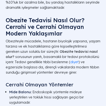
%10’luk bir azalma bile, bu yandaş hastalıkların seyrinde
dramatik iyileşmeler sağlamaktadır.
Obezite Tedavisi Nasıl Olur?
Cerrahi ve Cerrahi Olmayan
VKİ Aralığı
Sınıflandırma
Modern Yaklaşımlar
Obeziteyle mücadele, hastanın biyolojik yapısına, yaşam
18.5 - 24.9
Normal Kilolu
tarzına ve ek hastalıklarına göre kişiselleştirilmesi
gereken uzun soluklu bir süreçtir.
Obezite tedavisi nasıl
25.0 - 29.9
Fazla Kilolu
olur?
sorusunun yanıtı, basamaklı bir tedavi protokolünü
içerir. Tedavi genellikle tıbbi beslenme (
diyet
) ve
30.0 - 34.9
1. Derece Obezite
egzersizle başlasa da, dirençli vakalarda modern tıbbın
sunduğu girişimsel yöntemler devreye girer.
35.0 - 39.9
2. Derece Obezite
Cerrahi Olmayan Yöntemler
40.0 ve Üstü
Morbid Obezite
Mide Balonu
:
Endoskopik yöntemle mideye
A LIFE SAĞLIK GRUBU
yerleştirilen ve tokluk hissi sağlayan geçici bir
uygulamadır.