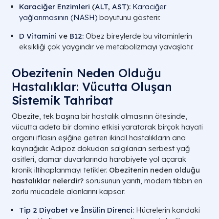
Karaciğer Enzimleri
(
ALT
,
AST
):
Karaciğer
yağlanmasının (NASH)
boyutunu gösterir.
D Vitamini
ve
B12
:
Obez bireylerde bu vitaminlerin
eksikliği çok yaygındır ve metabolizmayı yavaşlatır.
Obezitenin Neden Olduğu
Hastalıklar: Vücutta Oluşan
Sistemik Tahribat
Obezite, tek başına bir hastalık olmasının ötesinde,
vücutta adeta bir domino etkisi yaratarak birçok hayati
organı iflasın eşiğine getiren ikincil hastalıkların ana
kaynağıdır. Adipoz dokudan salgılanan serbest yağ
asitleri, damar duvarlarında harabiyete yol açarak
kronik iltihaplanmayı tetikler.
Obezitenin neden olduğu
hastalıklar nelerdir?
sorusunun yanıtı, modern tıbbın en
zorlu mücadele alanlarını kapsar:
Tip 2 Diyabet
ve
İnsülin Direnci
:
Hücrelerin kandaki