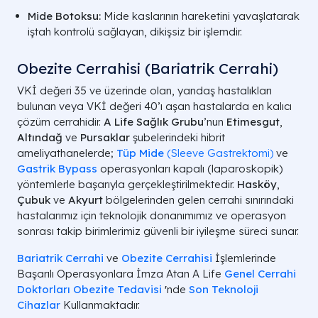
Mide Botoksu:
Mide kaslarının hareketini yavaşlatarak
iştah kontrolü sağlayan, dikişsiz bir işlemdir.
Obezite Cerrahisi (Bariatrik Cerrahi)
VKİ değeri 35 ve üzerinde olan, yandaş hastalıkları
bulunan veya VKİ değeri 40’ı aşan hastalarda en kalıcı
çözüm cerrahidir.
A Life Sağlık Grubu
’nun
Etimesgut
,
Altındağ
ve
Pursaklar
şubelerindeki hibrit
ameliyathanelerde;
Tüp Mide
(Sleeve Gastrektomi)
ve
Gastrik Bypass
operasyonları kapalı (laparoskopik)
yöntemlerle başarıyla gerçekleştirilmektedir.
Hasköy
,
Çubuk
ve
Akyurt
bölgelerinden gelen cerrahi sınırındaki
hastalarımız için teknolojik donanımımız ve operasyon
sonrası takip birimlerimiz güvenli bir iyileşme süreci sunar.
Bariatrik Cerrahi
ve
Obezite Cerrahisi
İşlemlerinde
Başarılı Operasyonlara İmza Atan A Life
Genel Cerrahi
Doktorları
Obezite Tedavisi
'
nde
Son Teknoloji
Cihazlar
Kullanmaktadır.