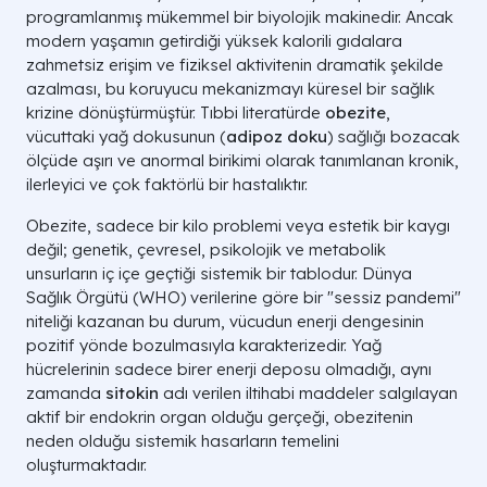
programlanmış mükemmel bir biyolojik makinedir. Ancak
modern yaşamın getirdiği yüksek kalorili gıdalara
zahmetsiz erişim ve fiziksel aktivitenin dramatik şekilde
azalması, bu koruyucu mekanizmayı küresel bir sağlık
krizine dönüştürmüştür. Tıbbi literatürde
obezite
,
vücuttaki yağ dokusunun (
adipoz doku
) sağlığı bozacak
ölçüde aşırı ve anormal birikimi olarak tanımlanan kronik,
ilerleyici ve çok faktörlü bir hastalıktır.
Obezite, sadece bir kilo problemi veya estetik bir kaygı
değil; genetik, çevresel, psikolojik ve metabolik
unsurların iç içe geçtiği sistemik bir tablodur. Dünya
Sağlık Örgütü (WHO) verilerine göre bir "sessiz pandemi"
niteliği kazanan bu durum, vücudun enerji dengesinin
pozitif yönde bozulmasıyla karakterizedir. Yağ
hücrelerinin sadece birer enerji deposu olmadığı, aynı
zamanda
sitokin
adı verilen iltihabi maddeler salgılayan
aktif bir endokrin organ olduğu gerçeği, obezitenin
neden olduğu sistemik hasarların temelini
oluşturmaktadır.