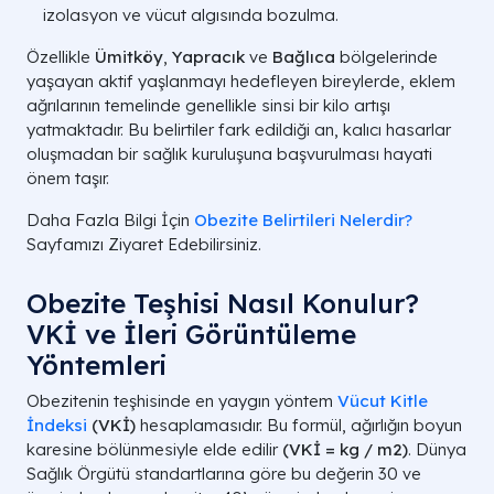
izolasyon ve vücut algısında bozulma.
Özellikle
Ümitköy
,
Yapracık
ve
Bağlıca
bölgelerinde
yaşayan aktif yaşlanmayı hedefleyen bireylerde, eklem
ağrılarının temelinde genellikle sinsi bir kilo artışı
yatmaktadır. Bu belirtiler fark edildiği an, kalıcı hasarlar
oluşmadan bir sağlık kuruluşuna başvurulması hayati
önem taşır.
Daha Fazla Bilgi İçin
Obezite Belirtileri Nelerdir?
Sayfamızı Ziyaret Edebilirsiniz.
Obezite Teşhisi Nasıl Konulur?
VKİ ve İleri Görüntüleme
Yöntemleri
Obezitenin teşhisinde en yaygın yöntem
Vücut Kitle
İndeksi
(VKİ)
hesaplamasıdır. Bu formül, ağırlığın boyun
karesine bölünmesiyle elde edilir
(
VKİ = kg / m2
)
. Dünya
Sağlık Örgütü standartlarına göre bu değerin 30 ve