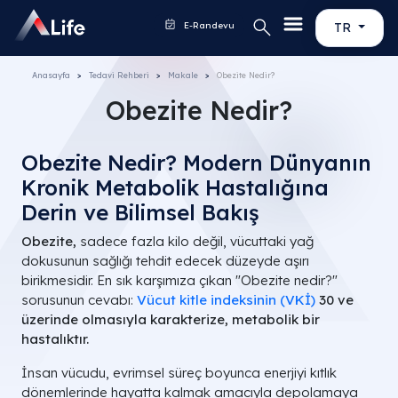
E-Randevu
TR
Anasayfa
Tedavi Rehberi
Makale
Obezite Nedir?
Obezite Nedir?
Obezite Nedir? Modern Dünyanın
Kronik Metabolik Hastalığına
Derin ve Bilimsel Bakış
Obezite,
sadece fazla kilo değil, vücuttaki yağ
dokusunun sağlığı tehdit edecek düzeyde aşırı
birikmesidir. En sık karşımıza çıkan "Obezite nedir?"
sorusunun cevabı:
Vücut kitle indeksinin (VKİ)
30 ve
üzerinde olmasıyla karakterize, metabolik bir
hastalıktır.
İnsan vücudu, evrimsel süreç boyunca enerjiyi kıtlık
dönemlerinde hayatta kalmak amacıyla depolamaya