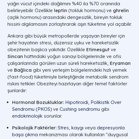
yağın vücut içindeki dağılımını %40 ila %70 oranında
belirleyebilir. Özellikle
leptin
(tokluk hormonu) ve
ghrelin
(açlık hormonu) arasındaki dengesizlik, bireyin tokluk
hissini algılamasını zorlaştırarak aşırı tüketime yol açabilir.
Ankara gibi büyük metropollerde yaşayan bireyler için
şehir hayatının stresi, düzensiz uyku ve hareketsizlik
obezitenin başlıca yakıtıdır. Özellikle
Etimesgut
ve
Sincan
hattındaki yoğun sanayi bölgelerinde ve ofis
çalışanlarında görülen uzun süreli hareketsizlik,
Eryaman
ve
Bağlıca
gibi yeni yerleşim bölgelerindeki hızlı yemek
(fast-food) tüketimiyle birleştiğinde metabolik sendrom
riskini tetikler. Obeziteyi hazırlayan diğer temel faktörler
şunlardır:
Hormonal Bozukluklar:
Hipotiroidi
,
Polikistik Over
Sendromu (PKOS)
ve
Cushing sendromu
gibi
endokrinolojik
sorunlar.
Psikolojik Faktörler:
Stres
,
kaygı
veya
depresyonla
başa çıkma
mekanizması olarak kullanılan "duygusal