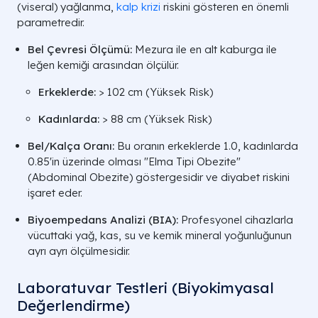
(viseral) yağlanma,
kalp krizi
riskini gösteren en önemli
parametredir.
Bel Çevresi Ölçümü:
Mezura ile en alt kaburga ile
leğen kemiği arasından ölçülür.
Erkeklerde:
> 102 cm (Yüksek Risk)
Kadınlarda:
> 88 cm (Yüksek Risk)
Bel/Kalça Oranı:
Bu oranın erkeklerde 1.0, kadınlarda
0.85'in üzerinde olması "Elma Tipi Obezite"
(Abdominal Obezite) göstergesidir ve diyabet riskini
işaret eder.
Biyoempedans Analizi (BIA):
Profesyonel cihazlarla
vücuttaki yağ, kas, su ve kemik mineral yoğunluğunun
ayrı ayrı ölçülmesidir.
Laboratuvar Testleri (Biyokimyasal
Değerlendirme)