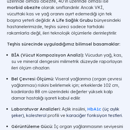
üzerinde olması obezite, 40’ın üzerinde olması ise
morbid obezite
olarak sınıflandırılır. Ancak VKİ,
vücuttaki kas ve yağ oranını ayırt edemediği için tek
başına yeterli değildir.
A Life Sağlık Grubu
bünyesindeki
hastanelerimizde, teşhis süreci sadece tartıdaki
rakamlarla değil, ileri teknolojik ölçümlerle derinleştirilir.
Teşhis sürecinde uyguladığımız bilimsel basamaklar:
BİA (Vücut Kompozisyon Analizi):
Vücudun yağ, kas,
su ve mineral dengesini milimetrik düzeyde raporlayan
ileri ölçüm cihazları.
Bel Çevresi Ölçümü:
Viseral yağlanma (organ çevresi
yağlanması) riskini belirlemek için; erkeklerde 102 cm,
kadınlarda 88 cm üzerindeki değerler yüksek kalp
damar hastalığı işareti kabul edilir.
Laboratuvar Analizleri:
Açlık insülini,
HbA1c
(üç aylık
şeker)
,
kolesterol
profili ve
karaciğer fonksiyon testleri
.
Görüntüleme Gücü:
İç organ yağlanmasının seviyesini