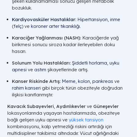
şekeri kullanamaması sonucu gelişen metabolik
bozukluk.
Kardiyovasküler Hastalıklar
:
Hipertansiyon
,
inme
(
felç
) ve
koroner arter tıkanıklığı
.
Karaciğer Yağlanması (NASH):
Karaciğerde yağ
birikmesi sonucu siroza kadar ilerleyebilen doku
hasarı.
Solunum Yolu Hastalıkları:
Şiddetli horlama
,
uyku
apnesi
ve
astım
şikayetlerinde artış.
Kanser Riskinde Artış:
Meme
,
kolon
,
pankreas
ve
rahim kanseri
gibi birçok türün obeziteyle doğrudan
ilişkisi kanıtlanmıştır.
Kavacık Subayevleri
,
Aydınlıkevler
ve
Güneşevler
lokasyonlarında yaşayan hastalarımızda, obeziteye
bağlı gelişen uyku apnesi ve
yüksek tansiyon
kombinasyonu, kalp yetmezliği riskini artırdığı için
multidisipliner takibimiz altındadır. Vücut ağırlığındaki