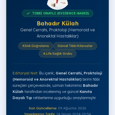
TIBBİ ONAYLI (EVIDENCE-BASED)
Bahadır Külah
Genel Cerrahi, Proktoloji (Hemoroid ve
Anorektal Hastalıklar)
Klinik Doğrulama
Güncel Tıbbi Kılavuzlar
A Life Sağlık Grubu
Editoryal Not:
Bu içerik;
Genel Cerrahi, Proktoloji
(Hemoroid ve Anorektal Hastalıklar)
birimi tıbbi
süreçleri çerçevesinde, uzman hekimimiz
Bahadır
Külah
tarafından incelenmiş ve güncel
Kanıta
Dayalı Tıp
rehberlerine uygunluğu onaylanmıştır.
Son Güncelleme:
09 Ağustos 2026
Yayınlanma Tarihi:
24 Nisan 2024 20:54