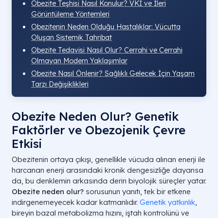
Obezite Teşhisi Nasıl Konulur? VKİ ve İleri
Görüntüleme Yöntemleri
Obezitenin Neden Olduğu Hastalıklar: Vücutta
Oluşan Sistemik Tahribat
Obezite Tedavisi Nasıl Olur? Cerrahi ve Cerrahi
Olmayan Modern Yaklaşımlar
Obezite Nasıl Önlenir? Sağlıklı Gelecek İçin Yaşam
Tarzı Değişiklikleri
Obezite Neden Olur? Genetik
Faktörler ve Obezojenik Çevre
Etkisi
Obezitenin ortaya çıkışı, genellikle vücuda alınan enerji ile
harcanan enerji arasındaki kronik dengesizliğe dayansa
da, bu denklemin arkasında derin biyolojik süreçler yatar.
Obezite neden olur?
sorusunun yanıtı, tek bir etkene
indirgenemeyecek kadar katmanlıdır.
Genetik yatkınlık
,
bireyin bazal metabolizma hızını, iştah kontrolünü ve