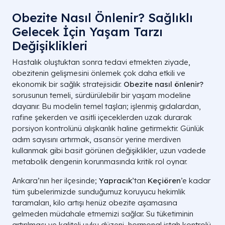
Obezite Nasıl Önlenir? Sağlıklı
Gelecek İçin Yaşam Tarzı
Değişiklikleri
Hastalık oluştuktan sonra tedavi etmekten ziyade,
obezitenin gelişmesini önlemek çok daha etkili ve
ekonomik bir sağlık stratejisidir.
Obezite nasıl önlenir?
sorusunun temeli, sürdürülebilir bir yaşam modeline
dayanır. Bu modelin temel taşları; işlenmiş gıdalardan,
rafine şekerden ve asitli içeceklerden uzak durarak
porsiyon kontrolünü alışkanlık haline getirmektir. Günlük
adım sayısını artırmak, asansör yerine merdiven
kullanmak gibi basit görünen değişiklikler, uzun vadede
metabolik dengenin korunmasında kritik rol oynar.
Ankara’nın her ilçesinde;
Yapracık
’tan
Keçiören
’e kadar
tüm şubelerimizde sunduğumuz koruyucu hekimlik
taramaları, kilo artışı henüz obezite aşamasına
gelmeden müdahale etmemizi sağlar. Su tüketiminin
artırılması ve kaliteli uyku düzeni, hormonal iştah kontrolü