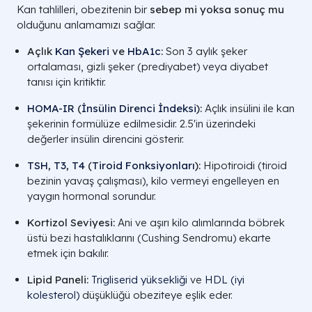
Kan tahlilleri, obezitenin bir
sebep mi yoksa sonuç mu
olduğunu anlamamızı sağlar.
Açlık
Kan Şekeri
ve
HbA1c
:
Son 3 aylık şeker
ortalaması, gizli şeker (prediyabet) veya diyabet
tanısı için kritiktir.
HOMA-IR
(
İnsülin Direnci İndeksi
):
Açlık insülini ile kan
şekerinin formülüze edilmesidir. 2.5'in üzerindeki
değerler insülin direncini gösterir.
TSH
,
T3
,
T4
(
Tiroid Fonksiyonları
):
Hipotiroidi (tiroid
bezinin yavaş çalışması), kilo vermeyi engelleyen en
yaygın hormonal sorundur.
Kortizol Seviyesi:
Ani ve aşırı kilo alımlarında böbrek
üstü bezi hastalıklarını (Cushing Sendromu) ekarte
etmek için bakılır.
Lipid Paneli:
Trigliserid yüksekliği
ve
HDL (iyi
kolesterol)
düşüklüğü obeziteye eşlik eder.