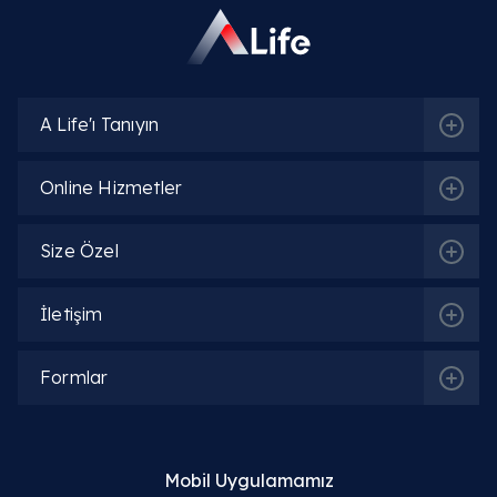
Obezite kalp sağlığını (kardiyovasküler sistem)
nasıl etkiler?
Obezite ve Tip 2 Diyabet (Şeker Hastalığı)
A Life'ı Tanıyın
arasındaki ilişki nedir?
Obezite uyku apnesine ve solunum
Online Hizmetler
problemlerine yol açar mı?
Size Özel
Aşırı kilo kanser riskini artırır mı?
İletişim
Obeziteye bağlı eklem ve kemik ağrıları neden
olur?
Formlar
Karaciğer yağlanması (NASH) obezite ile mi
ilgilidir?
Obezitenin psikolojik etkileri nelerdir?
Mobil Uygulamamız