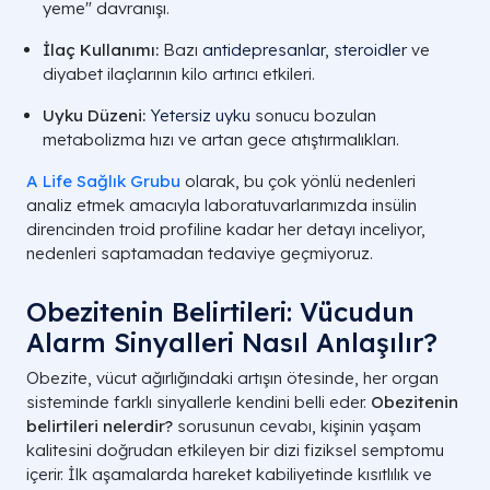
yeme" davranışı.
İlaç Kullanımı:
Bazı
antidepresanlar
,
steroidler
ve
diyabet ilaçlarının kilo artırıcı etkileri.
Uyku Düzeni:
Yetersiz uyku
sonucu bozulan
metabolizma hızı ve artan gece atıştırmalıkları.
A Life Sağlık Grubu
olarak, bu çok yönlü nedenleri
analiz etmek amacıyla laboratuvarlarımızda insülin
direncinden troid profiline kadar her detayı inceliyor,
nedenleri saptamadan tedaviye geçmiyoruz.
Obezitenin Belirtileri: Vücudun
Alarm Sinyalleri Nasıl Anlaşılır?
Obezite, vücut ağırlığındaki artışın ötesinde, her organ
sisteminde farklı sinyallerle kendini belli eder.
Obezitenin
belirtileri nelerdir?
sorusunun cevabı, kişinin yaşam
kalitesini doğrudan etkileyen bir dizi fiziksel semptomu
içerir. İlk aşamalarda hareket kabiliyetinde kısıtlılık ve