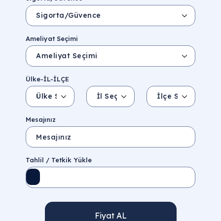
Ameliyat Seçimi
Ülke-İL-İLÇE
Ülke Seçin
İl Seçin
İlçe Seçin
İl/Şehir
Eyalet/Bölge
Mesajınız
Tahlil / Tetkik Yükle
Fiyat AL