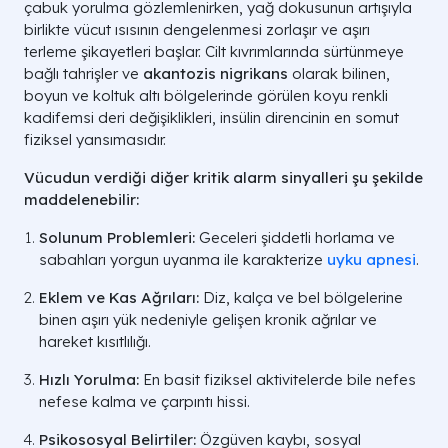
çabuk yorulma gözlemlenirken, yağ dokusunun artışıyla
birlikte vücut ısısının dengelenmesi zorlaşır ve aşırı
terleme şikayetleri başlar. Cilt kıvrımlarında sürtünmeye
bağlı tahrişler ve
akantozis nigrikans
olarak bilinen,
boyun ve koltuk altı bölgelerinde görülen koyu renkli
kadifemsi deri değişiklikleri, insülin direncinin en somut
fiziksel yansımasıdır.
Vücudun verdiği diğer kritik alarm sinyalleri şu şekilde
maddelenebilir:
Solunum Problemleri:
Geceleri şiddetli horlama ve
sabahları yorgun uyanma ile karakterize
uyku apnesi
.
Eklem ve Kas Ağrıları:
Diz, kalça ve bel bölgelerine
binen aşırı yük nedeniyle gelişen kronik ağrılar ve
hareket kısıtlılığı.
Hızlı Yorulma:
En basit fiziksel aktivitelerde bile nefes
nefese kalma ve çarpıntı hissi.
Psikososyal Belirtiler:
Özgüven kaybı, sosyal