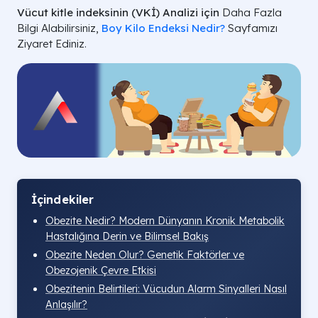
Vücut kitle indeksinin (VKİ) Analizi için
Daha Fazla
Bilgi Alabilirsiniz,
Boy Kilo Endeksi Nedir?
Sayfamızı
Ziyaret Ediniz.
İçindekiler
Obezite Nedir? Modern Dünyanın Kronik Metabolik
Hastalığına Derin ve Bilimsel Bakış
Obezite Neden Olur? Genetik Faktörler ve
Obezojenik Çevre Etkisi
Obezitenin Belirtileri: Vücudun Alarm Sinyalleri Nasıl
Anlaşılır?