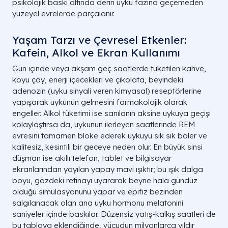
psikolojik baskı altında derin uyku fazına geçemeden
yüzeyel evrelerde parçalanır.
Yaşam Tarzı ve Çevresel Etkenler:
Kafein, Alkol ve Ekran Kullanımı
Gün içinde veya akşam geç saatlerde tüketilen kahve,
koyu çay, enerji içecekleri ve çikolata, beyindeki
adenozin (uyku sinyali veren kimyasal) reseptörlerine
yapışarak uykunun gelmesini farmakolojik olarak
engeller. Alkol tüketimi ise sanılanın aksine uykuya geçişi
kolaylaştırsa da, uykunun ilerleyen saatlerinde REM
evresini tamamen bloke ederek uykuyu sık sık böler ve
kalitesiz, kesintili bir geceye neden olur. En büyük sinsi
düşman ise akıllı telefon, tablet ve bilgisayar
ekranlarından yayılan yapay mavi ışıktır; bu ışık dalga
boyu, gözdeki retinayı uyararak beyne hala gündüz
olduğu simülasyonunu yapar ve epifiz bezinden
salgılanacak olan ana uyku hormonu melatonini
saniyeler içinde baskılar. Düzensiz yatış-kalkış saatleri de
bu tabloya eklendiğinde, vücudun milyonlarca yıldır