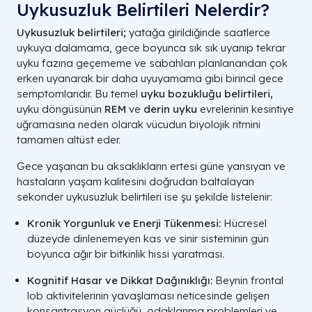
Uykusuzluk Belirtileri Nelerdir?
Uykusuzluk belirtileri;
yatağa girildiğinde saatlerce
uykuya dalamama, gece boyunca sık sık uyanıp tekrar
uyku fazına geçememe ve sabahları planlanandan çok
erken uyanarak bir daha uyuyamama gibi birincil gece
semptomlarıdır. Bu temel
uyku bozukluğu belirtileri,
uyku döngüsünün
REM
ve
derin uyku
evrelerinin kesintiye
uğramasına neden olarak vücudun biyolojik ritmini
tamamen altüst eder.
Gece yaşanan bu aksaklıkların ertesi güne yansıyan ve
hastaların yaşam kalitesini doğrudan baltalayan
sekonder uykusuzluk belirtileri ise şu şekilde listelenir:
Kronik Yorgunluk ve Enerji Tükenmesi:
Hücresel
düzeyde dinlenemeyen kas ve sinir sisteminin gün
boyunca ağır bir bitkinlik hissi yaratması.
Kognitif Hasar ve Dikkat Dağınıklığı:
Beynin frontal
lob aktivitelerinin yavaşlaması neticesinde gelişen
konsantrasyon güçlüğü, odaklanma problemleri ve