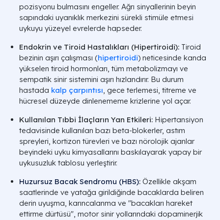
pozisyonu bulmasını engeller. Ağrı sinyallerinin beyin
sapındaki uyanıklık merkezini sürekli stimüle etmesi
uykuyu yüzeyel evrelerde hapseder.
Endokrin ve Tiroid Hastalıkları (Hipertiroidi):
Tiroid
bezinin aşırı çalışması (
hipertiroidi
) neticesinde kanda
yükselen tiroid hormonları, tüm metabolizmayı ve
sempatik sinir sistemini aşırı hızlandırır. Bu durum
hastada
kalp çarpıntısı
, gece terlemesi, titreme ve
hücresel düzeyde dinlenememe krizlerine yol açar.
Kullanılan Tıbbi İlaçların Yan Etkileri:
Hipertansiyon
tedavisinde kullanılan bazı beta-blokerler, astım
spreyleri, kortizon türevleri ve bazı nörolojik ajanlar
beyindeki uyku kimyasallarını baskılayarak yapay bir
uykusuzluk tablosu yerleştirir.
Huzursuz Bacak Sendromu (HBS)
:
Özellikle akşam
saatlerinde ve yatağa girildiğinde bacaklarda beliren
derin uyuşma, karıncalanma ve "bacakları hareket
ettirme dürtüsü", motor sinir yollarındaki dopaminerjik