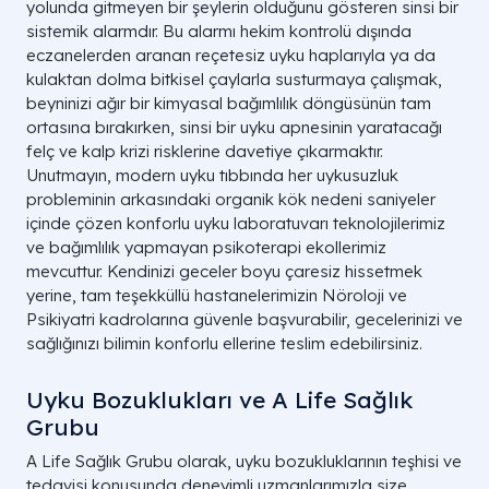
yolunda gitmeyen bir şeylerin olduğunu gösteren sinsi bir
Yorgunluğa rağmen hiper-
Masa başı t
sistemik alarmdır. Bu alarmı hekim kontrolü dışında
uyarılmışlık yüzünden gün
direksiyon 
eczanelerden aranan reçetesiz uyku haplarıyla ya da
Gün İçi Uyku Baskısı
içinde de kolay kolay
engelleneme
kulaktan dolma bitkisel çaylarla susturmaya çalışmak,
uyuyamazlar.
atakları.
beyninizi ağır bir kimyasal bağımlılık döngüsünün tam
A LIFE SAĞLIK GRUBU
ortasına bırakırken, sinsi bir uyku apnesinin yaratacağı
felç ve kalp krizi risklerine davetiye çıkarmaktır.
Unutmayın, modern uyku tıbbında her uykusuzluk
probleminin arkasındaki organik kök nedeni saniyeler
içinde çözen konforlu uyku laboratuvarı teknolojilerimiz
ve bağımlılık yapmayan psikoterapi ekollerimiz
mevcuttur. Kendinizi geceler boyu çaresiz hissetmek
yerine, tam teşekküllü hastanelerimizin Nöroloji ve
Psikiyatri kadrolarına güvenle başvurabilir, gecelerinizi ve
sağlığınızı bilimin konforlu ellerine teslim edebilirsiniz.
Uyku Bozuklukları ve A Life Sağlık
Grubu
A Life Sağlık Grubu olarak, uyku bozukluklarının teşhisi ve
tedavisi konusunda deneyimli uzmanlarımızla size