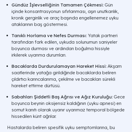
Gündüz İşlevselliğinin Tamamen Çökmesi:
Gün
içinde konsantrasyonun sıfırlanması, aşırı unutkanlık,
kronik gerginlik ve araç başında engellenemez uyku
ataklarının baş göstermesi.
Tanıklı Horlama ve Nefes Durması:
Yatak partneri
tarafından fark edilen, uykuda solunumun saniyeler
boyunca durması ve ardından boğulma hissiyle
irkilerek uyanma durumları.
Bacaklarda Durdurulamayan Hareket Hissi:
Akşam
saatlerinde yatağa girildiğinde bacaklarda beliren
çıldırtıcı karıncalanma, çekilme ve bacakları sürekli
hareket ettirme dürtüsü.
Sabahları Şiddetli Baş Ağrısı ve Ağız Kuruluğu:
Gece
boyunca beynin oksijensiz kaldığının (uyku apnesi) en
somut kanıtı olarak uyanır uyanmaz temporal bölgede
hissedilen künt ağrılar.
Hastalarda beliren spesifik uyku semptomlarına, bu