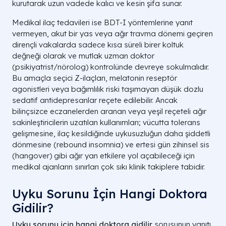
kurutarak uzun vadede kalıcı ve kesin şifa sunar.
Medikal ilaç tedavileri ise BDT-I yöntemlerine yanıt
vermeyen, akut bir yas veya ağır travma dönemi geçiren
dirençli vakalarda sadece kısa süreli birer koltuk
değneği olarak ve mutlak uzman doktor
(psikiyatrist/nörolog) kontrolünde devreye sokulmalıdır.
Bu amaçla seçici Z-ilaçları, melatonin reseptör
agonistleri veya bağımlılık riski taşımayan düşük dozlu
sedatif antidepresanlar reçete edilebilir. Ancak
bilinçsizce eczanelerden aranan veya yeşil reçeteli ağır
sakinleştiricilerin uzatılan kullanımları; vücutta tolerans
gelişmesine, ilaç kesildiğinde uykusuzluğun daha şiddetli
dönmesine (rebound insomnia) ve ertesi gün zihinsel sis
(hangover) gibi ağır yan etkilere yol açabileceği için
medikal ajanların sınırları çok sıkı klinik takiplere tabidir.
Uyku Sorunu İçin Hangi Doktora
Gidilir?
Uyku sorunu için hangi doktora gidilir
sorusunun yanıtı,