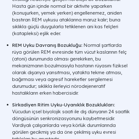
Hasta gün içinde normal bir aktivite yaparken
(konuşurken, yemek yerken) engellenemez, aniden
bastıran REM uykusu ataklarına maruz kalır; buna
sıklıkla güçlü duygularla tetiklenen ani kas felçleri
(katapleksi) eşlik eder.
REM Uyku Davranış Bozukluğu:
Normal şartlarda
rüya görülen REM evresinde tüm vücut kaslarının felç
(atoni) durumunda olması gerekirken, bu
mekanizmanın bozulmasıyla hastanın rüyasını fiziksel
olarak dışarıya yansıtması, yatakta tekme atması,
bağırması veya agresif hareketler sergilemesi
durumudur; sıklıkla ilerleyici nörodejeneratif
hastalıkların erken habercisidir.
Sirkadiyen Ritim Uyku-Uyanıklık Bozuklukları:
Vücudun içsel biyolojik saati ile dış dünyanın 24 saatlik
döngüsünün senkronizasyonunu kaybetmesidir.
Vardiyalı çalışanlarda veya körlük durumlarında
görülen gecikmiş ya da öne çekilmiş uyku evresi
tabloları bu gruptadır.