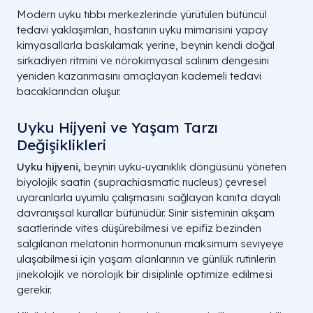
Modern uyku tıbbı merkezlerinde yürütülen bütüncül
tedavi yaklaşımları, hastanın uyku mimarisini yapay
kimyasallarla baskılamak yerine, beynin kendi doğal
sirkadiyen ritmini ve nörokimyasal salınım dengesini
yeniden kazanmasını amaçlayan kademeli tedavi
bacaklarından oluşur.
Uyku Hijyeni ve Yaşam Tarzı
Değişiklikleri
Uyku hijyeni,
beynin uyku-uyanıklık döngüsünü yöneten
biyolojik saatin (suprachiasmatic nucleus) çevresel
uyaranlarla uyumlu çalışmasını sağlayan kanıta dayalı
davranışsal kurallar bütünüdür. Sinir sisteminin akşam
saatlerinde vites düşürebilmesi ve epifiz bezinden
salgılanan melatonin hormonunun maksimum seviyeye
ulaşabilmesi için yaşam alanlarının ve günlük rutinlerin
jinekolojik ve nörolojik bir disiplinle optimize edilmesi
gerekir.