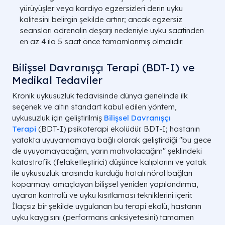
yürüyüşler veya kardiyo egzersizleri derin uyku
kalitesini belirgin şekilde artırır; ancak egzersiz
seansları adrenalin deşarjı nedeniyle uyku saatinden
en az 4 ila 5 saat önce tamamlanmış olmalıdır.
Bilişsel Davranışçı Terapi (BDT-I) ve
Medikal Tedaviler
Kronik uykusuzluk tedavisinde dünya genelinde ilk
seçenek ve altın standart kabul edilen yöntem,
uykusuzluk için geliştirilmiş
Bilişsel Davranışçı
Terapi
(BDT-I) psikoterapi ekolüdür. BDT-I; hastanın
yatakta uyuyamamaya bağlı olarak geliştirdiği "bu gece
de uyuyamayacağım, yarın mahvolacağım" şeklindeki
katastrofik (felaketleştirici) düşünce kalıplarını ve yatak
ile uykusuzluk arasında kurduğu hatalı nöral bağları
koparmayı amaçlayan bilişsel yeniden yapılandırma,
uyaran kontrolü ve uyku kısıtlaması tekniklerini içerir.
İlaçsız bir şekilde uygulanan bu terapi ekolü, hastanın
uyku kaygısını (performans anksiyetesini) tamamen