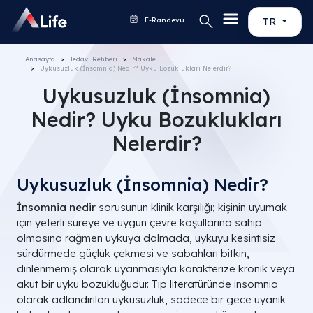
E-Randevu
TR
Anasayfa
Tedavi Rehberi
Makale
Uykusuzluk (İnsomnia) Nedir? Uyku Bozuklukları Nelerdir?
Uykusuzluk (İnsomnia)
Nedir? Uyku Bozuklukları
Nelerdir?
Uykusuzluk (İnsomnia) Nedir?
İnsomnia nedir
sorusunun klinik karşılığı; kişinin uyumak
için yeterli süreye ve uygun çevre koşullarına sahip
olmasına rağmen uykuya dalmada, uykuyu kesintisiz
sürdürmede güçlük çekmesi ve sabahları bitkin,
dinlenmemiş olarak uyanmasıyla karakterize kronik veya
akut bir uyku bozukluğudur. Tıp literatüründe insomnia
olarak adlandırılan uykusuzluk, sadece bir gece uyanık