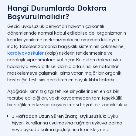
Hangi Durumlarda Doktora
Başvurulmalıdır?
Gecici uykusuzluk periyotları hayatın çalkantılı
dönemlerinde normal kabul edilebilse de, organizmanın
kendini yenileme mekanizmalarını tamamen kilitleyen
inatçı tablolar zamanla bağışıklık sisteminin çökmesine,
kardiyovasküler
(kalp) risklerin tetiklenmesine ve
nörolojik yıpranmalara yol açar. Kulaktan dolma uyku
haplarıyla veya bitkisel damlalarla sinsi semptomları
maskelemeye çalışmak, altta yatan majör bir organik
hastalığın teşhisini geciktiren en büyük tıbbi hatadır.
Aşağıdaki kırmızı çizgi tehlike sinyallerinden en az biri
tecrübe edildiği an, vakit kaybetmeden tam teşekküllü
bir sağlık merkezine başvurulması hayati bir zorunluluktur:
3 Haftadan Uzun Süren İnatçı Uykusuzluk:
Uyku
hijyeni kurallarına uyulmasına rağmen uykuya dalma
veya uykuda kalma güçlüğünün kronikleşmesi.