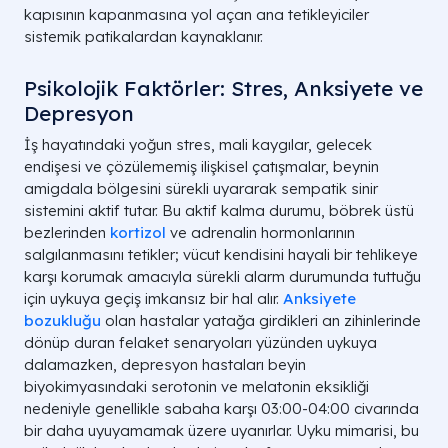
kapısının kapanmasına yol açan ana tetikleyiciler
sistemik patikalardan kaynaklanır.
Psikolojik Faktörler: Stres, Anksiyete ve
Depresyon
İş hayatındaki yoğun stres, mali kaygılar, gelecek
endişesi ve çözülememiş ilişkisel çatışmalar, beynin
amigdala bölgesini sürekli uyararak sempatik sinir
sistemini aktif tutar. Bu aktif kalma durumu, böbrek üstü
bezlerinden
kortizol
ve adrenalin hormonlarının
salgılanmasını tetikler; vücut kendisini hayali bir tehlikeye
karşı korumak amacıyla sürekli alarm durumunda tuttuğu
için uykuya geçiş imkansız bir hal alır.
Anksiyete
bozukluğu
olan hastalar yatağa girdikleri an zihinlerinde
dönüp duran felaket senaryoları yüzünden uykuya
dalamazken, depresyon hastaları beyin
biyokimyasındaki serotonin ve melatonin eksikliği
nedeniyle genellikle sabaha karşı 03:00-04:00 civarında
bir daha uyuyamamak üzere uyanırlar. Uyku mimarisi, bu