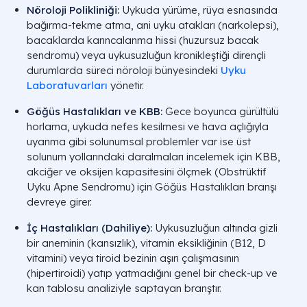
Nöroloji Polikliniği
:
Uykuda yürüme, rüya esnasında
bağırma-tekme atma, ani uyku atakları (narkolepsi),
bacaklarda karıncalanma hissi (huzursuz bacak
sendromu) veya uykusuzluğun kronikleştiği dirençli
durumlarda süreci nöroloji bünyesindeki
Uyku
Laboratuvarları
yönetir.
Göğüs Hastalıkları
ve
KBB
:
Gece boyunca gürültülü
horlama, uykuda nefes kesilmesi ve hava açlığıyla
uyanma gibi solunumsal problemler var ise üst
solunum yollarındaki daralmaları incelemek için KBB,
akciğer ve oksijen kapasitesini ölçmek (Obstrüktif
Uyku Apne Sendromu) için Göğüs Hastalıkları branşı
devreye girer.
İç Hastalıkları (Dahiliye)
:
Uykusuzluğun altında gizli
bir aneminin (kansızlık), vitamin eksikliğinin (B12, D
vitamini) veya tiroid bezinin aşırı çalışmasının
(hipertiroidi) yatıp yatmadığını genel bir check-up ve
kan tablosu analiziyle saptayan branştır.