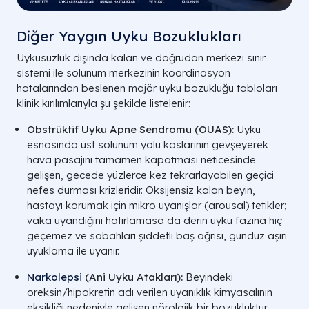
Diğer Yaygın Uyku Bozuklukları
Uykusuzluk dışında kalan ve doğrudan merkezi sinir
sistemi ile solunum merkezinin koordinasyon
hatalarından beslenen majör uyku bozukluğu tabloları
klinik kırılımlarıyla şu şekilde listelenir:
Obstrüktif Uyku Apne Sendromu (OUAS):
Uyku
esnasında üst solunum yolu kaslarının gevşeyerek
hava pasajını tamamen kapatması neticesinde
gelişen, gecede yüzlerce kez tekrarlayabilen geçici
nefes durması krizleridir. Oksijensiz kalan beyin,
hastayı korumak için mikro uyanışlar (arousal) tetikler;
vaka uyandığını hatırlamasa da derin uyku fazına hiç
geçemez ve sabahları şiddetli baş ağrısı, gündüz aşırı
uyuklama ile uyanır.
Narkolepsi
(Ani Uyku Atakları):
Beyindeki
oreksin/hipokretin adı verilen uyanıklık kimyasalının
eksikliği nedeniyle gelişen nörolojik bir bozukluktur.