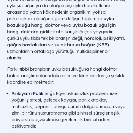
uykusuzluğun ya da olağan dışı uyku hareketlerinin
arkasında yatan kök nedenin organik mi yoksa
psikolojik mi olduğuna göre değişir. Toplumda
uyku
bozukluğu hangi doktor
veya
uyku bozukluğu için
hangi doktora gidilir
kafa karışıklığı çok yaygındır;
çünkü uyku tıbbı tek bir branşın değil,
nöroloji, psikiyatri,
göğüs hastalıkları
ve
kulak burun boğaz (KBB)
uzmanlarının ortaklaşa yürüttüğü multidisipliner bir
alandır.
Farklı tıbbi branşların uyku bozukluğuna hangi doktor
bakar araştırmalarındaki rolleri ve klinik sınırları şu şekilde
koordine edilmektedir:
Psikiyatri Polikliniği
:
Eğer uykusuzluk probleminize
yoğun iş stresi, gelecek kaygısı, panik ataklar,
mutsuzluk, depresif duygu durum dalgalanmaları veya
zihni bir türlü susturamama gibi zihinsel süreçler eşlik
ediyorsa başvurulması gereken ilk birincil adres
psikiyatridir.