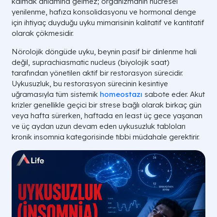
kalmak anlamına gelmez; organizmanın hücresel
yenilenme, hafıza konsolidasyonu ve hormonal denge
için ihtiyaç duyduğu uyku mimarisinin kalitatif ve kantitatif
olarak çökmesidir.
Nörolojik döngüde uyku, beynin pasif bir dinlenme hali
değil, suprachiasmatic nucleus (biyolojik saat)
tarafından yönetilen aktif bir restorasyon sürecidir.
Uykusuzluk, bu restorasyon sürecinin kesintiye
uğramasıyla tüm sistemik
homeostazı
sabote eder. Akut
krizler genellikle geçici bir strese bağlı olarak birkaç gün
veya hafta sürerken, haftada en least üç gece yaşanan
ve üç aydan uzun devam eden uykusuzluk tabloları
kronik insomnia kategorisinde tıbbi müdahale gerektirir.