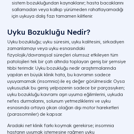
sistem bozukluğundan kaynaklanır; hasta bacaklarını
sallamadan veya kalkıp yürümeden rahatlayamadığı
için uykuya dalış fazı tamamen kilitlenir.
Uyku Bozukluğu Nedir?
Uyku bozukluğu; uyku süresini, uyku kalitesini, sirkadiyen
zamanlamayı veya uyku esnasındaki
fizyolojik/davranışsal süreçleri olumsuz etkileyen tüm
patolojileri tek bir çatı altında toplayan geniş bir şemsiye
tıbbi terimdir. Uyku bozukluğu nedir araştırmalarında
yapılan en büyük klinik hata, bu kavramın sadece
uyuyamamak (insomnia) ile eş değer görülmesidir. Oysa
uykusuzluk bu geniş yelpazenin sadece bir parçasıyken;
uyku bozukluğu kavramı aşırı uyuma eğilimlerini, uykuda
nefes durmalarını, solunum yetmezliklerini ve uyku
esnasında ortaya çıkan olağan dışı motor hareketleri
(parasomniler) de kapsar.
Aradaki net klinik farkı koymak gerekirse; insomnia
hastanın uyumak istemesine rağmen uyku