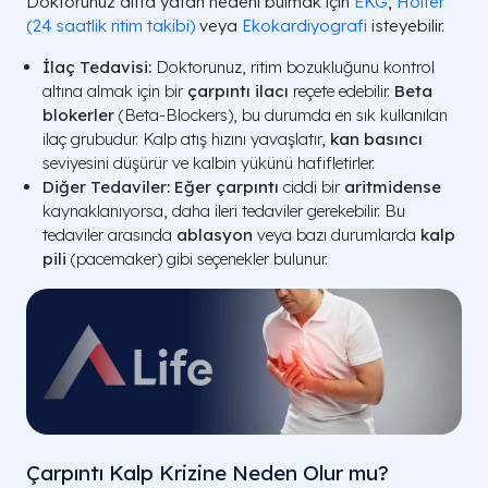
Doktorunuz altta yatan nedeni bulmak için
EKG
,
Holter
(24 saatlik ritim takibi)
veya
Ekokardiyografi
isteyebilir.
İlaç Tedavisi:
Doktorunuz, ritim bozukluğunu kontrol
altına almak için bir
çarpıntı ilacı
reçete edebilir.
Beta
blokerler
(Beta-Blockers), bu durumda en sık kullanılan
ilaç grubudur. Kalp atış hızını yavaşlatır,
kan basıncı
seviyesini düşürür ve kalbin yükünü hafifletirler.
Diğer Tedaviler:
Eğer çarpıntı
ciddi bir
aritmidense
kaynaklanıyorsa, daha ileri tedaviler gerekebilir. Bu
tedaviler arasında
ablasyon
veya bazı durumlarda
kalp
pili
(pacemaker) gibi seçenekler bulunur.
Çarpıntı Kalp Krizine Neden Olur mu?