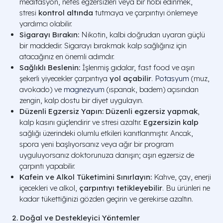
meditasyon, nefes egzersizleri veya bir hobi edinmek,
stresi
kontrol altında
tutmaya ve çarpıntıyı önlemeye
yardımcı olabilir.
Sigarayı Bırakın:
Nikotin, kalbi doğrudan uyaran güçlü
bir maddedir. Sigarayı bırakmak kalp sağlığınız için
atacağınız en önemli adımdır.
Sağlıklı Beslenin:
İşlenmiş gıdalar, fast food ve aşırı
şekerli yiyecekler çarpıntıya
yol açabilir
.
Potasyum
(muz,
avokado) ve
magnezyum
(ıspanak, badem) açısından
zengin, kalp dostu bir diyet uygulayın.
Düzenli Egzersiz Yapın:
Düzenli egzersiz yapmak
,
kalp kasını güçlendirir ve stresi azaltır.
Egzersizin kalp
sağlığı üzerindeki olumlu etkileri kanıtlanmıştır. Ancak,
spora yeni başlıyorsanız veya ağır bir program
uyguluyorsanız doktorunuza danışın; aşırı egzersiz de
çarpıntı yapabilir.
Kafein ve Alkol Tüketimini Sınırlayın:
Kahve, çay, enerji
içecekleri ve alkol,
çarpıntıyı tetikleyebilir
. Bu ürünleri ne
kadar tükettiğinizi gözden geçirin ve gerekirse azaltın.
2. Doğal ve Destekleyici Yöntemler