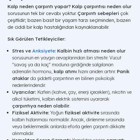
Kalp neden çarpıntı yapar? Kalp çarpıntısı neden olur
sorusunun tek bir cevabı yoktur.
Çarpıntı sebepleri
çok
çeşitlidir; bazen basit bir yaşam tarzı seçiminden, bazen
de ciddi bir kalp hastalığından kaynaklanabilir.
Sık Görülen Tetikleyiciler:
Stres ve
Anksiyete
:
Kalbin hızlı atması neden olur
sorusunun en yaygın cevaplarından biri strestir. Vücut
"savaş ya da kaç" moduna girdiğinde salgılanan
adrenalin hormonu,
kalp atımı
hızını aniden artırır.
Panik
ataklar
da şiddetli çarpıntının en bilinen psikolojik
nedenlerindendir.
Uyarıcılar:
Kafein (kahve, çay, enerji içecekleri), nikotin ve
alkol tüketimi, kalbin elektrik sistemini uyararak
çarpıntıya neden olabilir
.
Fiziksel Aktivite:
Yoğun
fiziksel aktivite
sırasında
kalbin hızlanması normaldir. Ancak, dinlenme sırasında
veya beklenmedik anlarda eforla gelen çarpıntı dikkate
alınmalıdır.