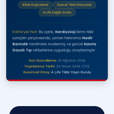
Klinik Doğrulama
Güncel Tıbbi Kılavuzlar
A Life Sağlık Grubu
Editoryal Not:
Bu içerik;
Kardiyoloji
birimi tıbbi
süreçleri çerçevesinde, uzman hekimimiz
Nadir
Barındık
tarafından incelenmiş ve güncel
Kanıta
Dayalı Tıp
rehberlerine uygunluğu onaylanmıştır.
Son Güncelleme:
10 Ağustos 2026
Yayınlanma Tarihi:
24 Nisan 2024 17:52
Kurumsal Onay:
A Life Tıbbi Yayın Kurulu