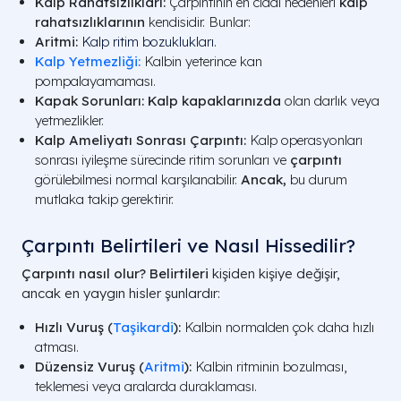
Kalp Rahatsızlıkları:
Çarpıntının en ciddi nedenleri
kalp
rahatsızlıklarının
kendisidir. Bunlar:
Aritmi:
Kalp ritim bozuklukları.
Kalp Yetmezliği:
Kalbin yeterince kan
pompalayamaması.
Kapak Sorunları:
Kalp kapaklarınızda
olan darlık veya
yetmezlikler.
Kalp Ameliyatı Sonrası Çarpıntı:
Kalp operasyonları
sonrası iyileşme sürecinde ritim sorunları ve
çarpıntı
görülebilmesi normal karşılanabilir.
Ancak,
bu durum
mutlaka takip gerektirir.
Çarpıntı Belirtileri ve Nasıl Hissedilir?
Çarpıntı nasıl olur?
Belirtileri
kişiden kişiye değişir,
ancak en yaygın hisler şunlardır:
Hızlı Vuruş (
Taşikardi
):
Kalbin normalden çok daha hızlı
atması.
Düzensiz Vuruş (
Aritmi
):
Kalbin ritminin bozulması,
teklemesi veya aralarda duraklaması.