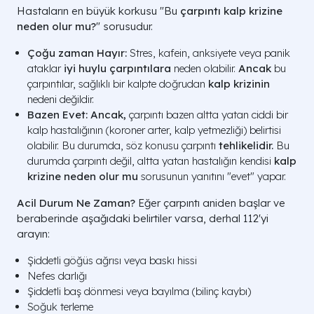
Hastaların en büyük korkusu "Bu
çarpıntı kalp krizine
neden olur mu?
" sorusudur.
Çoğu zaman Hayır:
Stres, kafein, anksiyete veya panik
ataklar
iyi huylu çarpıntılara
neden olabilir.
Ancak
bu
çarpıntılar, sağlıklı bir kalpte doğrudan
kalp krizinin
nedeni değildir.
Bazen Evet:
Ancak,
çarpıntı bazen altta yatan ciddi bir
kalp hastalığının (koroner arter, kalp yetmezliği) belirtisi
olabilir. Bu durumda, söz konusu çarpıntı
tehlikelidir.
Bu
durumda çarpıntı değil, altta yatan hastalığın kendisi
kalp
krizine neden olur mu
sorusunun yanıtını "evet" yapar.
Acil Durum Ne Zaman?
Eğer çarpıntı aniden başlar ve
beraberinde aşağıdaki belirtiler varsa, derhal 112'yi
arayın:
Şiddetli göğüs ağrısı veya baskı hissi
Nefes darlığı
Şiddetli baş dönmesi veya bayılma (bilinç kaybı)
Soğuk terleme