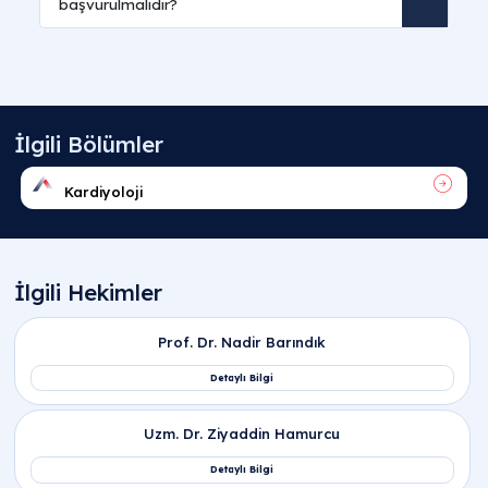
Sıkça Sorulan Sorular
Kardiyoloji literatüründe kalp çarpıntısı nedir
ve belirtileri nasıl hissettirir?
Kalp çarpıntısı nedir
,
kalp çarpıntısı nasıl olur
vey
kalp çarpıntısı belirtileri
nelerdir? Kalbin normalde
daha hızlı, düzensiz veya güçlü atması sonucu
göğüste, boyunda ya da kulaklarda hissettiren rit
algısıdır. Göğüste kuş kanadı çırpınması, kalbin
durup yeniden çalışması hissi, baş dönmesi, nefes