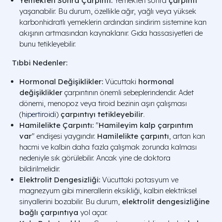
Yemekten Sonra Çarpıntı:
Yemekten sonra
çarpıntı
yaşanabilir. Bu durum, özellikle ağır, yağlı veya yüksek
karbonhidratlı yemeklerin ardından sindirim sistemine kan
akışının artmasından kaynaklanır. Gıda hassasiyetleri de
bunu tetikleyebilir.
Tıbbi Nedenler:
Hormonal Değişiklikler:
Vücuttaki
hormonal
değişiklikler
çarpıntının önemli sebeplerindendir. Adet
dönemi, menopoz veya tiroid bezinin aşırı çalışması
(
hipertiroidi
)
çarpıntıyı tetikleyebilir
.
Hamilelikte Çarpıntı:
"
Hamileyim kalp çarpıntım
var
" endişesi yaygındır.
Hamilelikte çarpıntı
, artan kan
hacmi ve kalbin daha fazla çalışmak zorunda kalması
nedeniyle sık görülebilir. Ancak yine de doktora
bildirilmelidir.
Elektrolit Dengesizliği:
Vücuttaki potasyum ve
magnezyum gibi minerallerin eksikliği, kalbin elektriksel
sinyallerini bozabilir. Bu durum,
elektrolit dengesizliğine
bağlı çarpıntıya
yol açar.