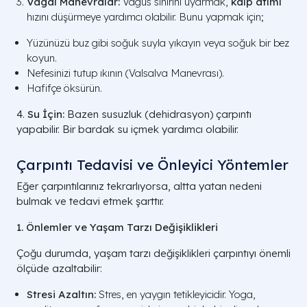
Vagal Manevralar:
Vagus sinirini uyarmak,
kalp atımı
hızını düşürmeye yardımcı olabilir. Bunu yapmak için;
Yüzünüzü buz gibi soğuk suyla yıkayın veya soğuk bir bez
koyun.
Nefesinizi tutup ıkının (Valsalva Manevrası).
Hafifçe öksürün.
4.
Su İçin:
Bazen susuzluk (dehidrasyon) çarpıntı
yapabilir. Bir bardak su içmek yardımcı olabilir.
Çarpıntı Tedavisi ve Önleyici Yöntemler
Eğer çarpıntılarınız tekrarlıyorsa, altta yatan nedeni
bulmak ve tedavi etmek şarttır.
1. Önlemler ve Yaşam Tarzı Değişiklikleri
Çoğu durumda, yaşam tarzı değişiklikleri çarpıntıyı önemli
ölçüde azaltabilir:
Stresi Azaltın:
Stres, en yaygın tetikleyicidir. Yoga,