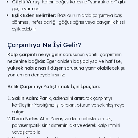
Güçlü Vuruş:
Kalbin göğüs kafesine "yumruk atar" gibi
güçlü vurması.
Eşlik Eden Belirtiler:
Bazı durumlarda çarpıntıya baş
dönmesi, nefes darlığı, göğüs ağrısı veya baygınlık hissi
eşlik edebilir.
Çarpıntıya Ne İyi Gelir?
Kalp çarpıntı ne iyi gelir
sorusunun yanıtı, çarpıntının
nedenine bağlıdır. Eğer aniden başladıysa ve hafifse,
yüksek nabız nasıl düşer
sorusuna yanıt olabilecek şu
yöntemleri deneyebilirsiniz:
Anlık Çarpıntıyı Yatıştırmak İçin İpuçları:
Sakin Kalın:
Panik, adrenalini artırarak çarpıntıyı
kötüleştirir. Yaptığınız işi bırakın, oturun ve sakinleşmeye
çalışın.
Derin Nefes Alın:
Yavaş ve derin nefesler almak,
parasempatik sinir sistemini aktive ederek kalp ritmini
yavaşlatabilir.