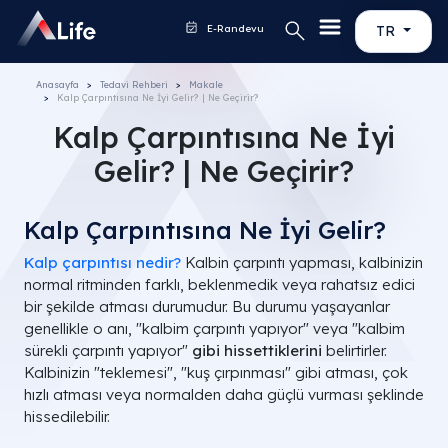
E-Randevu
TR
Anasayfa
Tedavi Rehberi
Makale
Kalp Çarpıntısına Ne İyi Gelir​? | Ne Geçirir?
Kalp Çarpıntısına Ne İyi
Gelir​? | Ne Geçirir?
Kalp Çarpıntısına Ne İyi Gelir?
Kalp çarpıntısı nedir?
Kalbin çarpıntı yapması, kalbinizin
normal ritminden farklı, beklenmedik veya rahatsız edici
bir şekilde atması durumudur. Bu durumu yaşayanlar
genellikle o anı, "kalbim çarpıntı yapıyor" veya "kalbim
sürekli çarpıntı yapıyor"
gibi hissettiklerini
belirtirler.
Kalbinizin "teklemesi", "kuş çırpınması" gibi atması, çok
hızlı atması veya normalden daha güçlü vurması şeklinde
hissedilebilir.