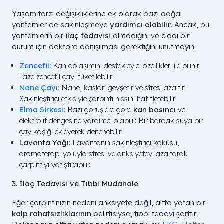
Yaşam tarzı değişikliklerine ek olarak bazı doğal
yöntemler de sakinleşmeye
yardımcı olabilir
. Ancak, bu
yöntemlerin bir
ilaç tedavisi
olmadığını ve ciddi bir
durum için doktora danışılması gerektiğini unutmayın:
Zencefil:
Kan dolaşımını destekleyici özellikleri ile bilinir.
Taze zencefil çayı tüketilebilir.
Nane Çayı:
Nane, kasları gevşetir ve stresi azaltır.
Sakinleştirici etkisiyle çarpıntı hissini hafifletebilir.
Elma Sirkesi:
Bazı görüşlere göre
kan basıncı
ve
elektrolit dengesine yardımcı olabilir. Bir bardak suya bir
çay kaşığı ekleyerek denenebilir.
Lavanta Yağı:
Lavantanın sakinleştirici kokusu,
aromaterapi yoluyla stresi ve anksiyeteyi azaltarak
çarpıntıyı yatıştırabilir.
3. İlaç Tedavisi ve Tıbbi Müdahale
Eğer çarpıntınızın nedeni anksiyete değil, altta yatan bir
kalp rahatsızlıklarının
belirtisiyse, tıbbi tedavi şarttır.