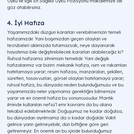
Uyku ile ilgili En Sağlıklı Uyku Pozisyonu makalemize de
göz atabilirsiniz.
4. İyi Hafıza
Yaşamımızdaki düzgün kararları verebilmemizin temeli
hafızamızdır. Yani başımızdan geçen olayları ve
tecrübeleri aklımızda tutamazsak, neye dayanarak
hayatımızı bile değiştirebilecek kararları alabileceğiz ki?
Ruhsal hafızamız zihnimizin temelidir. Yani değişik
hafızalarımız var bizim: mekanik hafıza, isim ve rakamları
hatırlamaya yarar; resim hafızası, manzaraları, şekilleri,
sûretleri, tasavvurları, görsel olayları hatırlamaya yarar;
ruhsal hafıza, bu dünyada neden bulunduğumuzu ve bu
yaşamımızda neler yapmamız gerektiğini bilmemize
yarar ve en önemli hafıza bu sonuncusudur. Mantık
ilminde kullanılan nefsü’l emr kavramı da bu alana
tekabül edebilmektedir. Doğuşumuz ne kadar doğalsa,
bu dünyadan ayrılmamız da o kadar doğaldır. Vakti
gelince yarın gelmeyebilir, dün bittiğine göre geri
getiremeyiz. En önemli an bu içinde bulunduğumuz