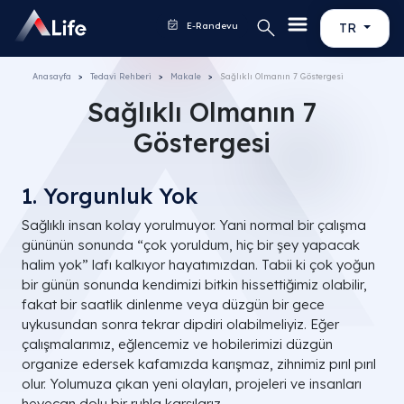
E-Randevu
TR
Anasayfa
Tedavi Rehberi
Makale
Sağlıklı Olmanın 7 Göstergesi
Sağlıklı Olmanın 7
Göstergesi
1. Yorgunluk Yok
Sağlıklı insan kolay yorulmuyor. Yani normal bir çalışma
gününün sonunda “çok yoruldum, hiç bir şey yapacak
halim yok” lafı kalkıyor hayatımızdan. Tabii ki çok yoğun
bir günün sonunda kendimizi bitkin hissettiğimiz olabilir,
fakat bir saatlik dinlenme veya düzgün bir gece
uykusundan sonra tekrar dipdiri olabilmeliyiz. Eğer
çalışmalarımız, eğlencemiz ve hobilerimizi düzgün
organize edersek kafamızda karışmaz, zihnimiz pırıl pırıl
olur. Yolumuza çıkan yeni olayları, projeleri ve insanları
heyecan dolu bir ruhla karşılarız.