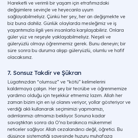
Hareketli ve verimli bir yaşam için etrafımızdaki
değişimlere sevinçle ve heyecanla uyum
sağlayabilmeliyiz. Çünkü her şey, her an değişmekte ve
biz buna dahiliz. Günlük olaylarda mesleğimiz ve iş
yaşantımızla ilgili yeni insanlarla karşılaşabiliriz. Onlara
güler yüz ve neşeyle yaklaşabilmeliyiz. Neşeli ve
güleryüzlü olmayı öğrenmemiz gerek. Bunu deneyin; bir
süre sonra bu duruma alışıp güleryüzlü, olumlu ve hafif
olacaksınız.
7. Sonsuz Takdir ve Şükran
Lügatınızdan “olumsuz” ve “kötü” kelimelerini
kaldırmaya çalışın. Her şey bir tecrübe ve öğrenmemize
yardımcı olduğu için teşekkür etmemiz lazım. Allah her
zaman bizim için en iyi olanını veriyor, yollar gösteriyor ve
verdiği aklı kullanarak seçimimizi yapmamızı,
adımlarımızı atmamızı bekliyor. Sonuna kadar
savaştıktan sonra da O’na bırakınca mükemmel
neticeler sağlıyor. Allah cezalandırıcı değil, öğretici. Bu
düşünce sistematiği sayesinde huzuru muhafaza