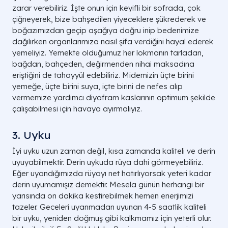
zarar verebiliriz. İşte onun için keyifli bir sofrada, çok
çiğneyerek, bize bahşedilen yiyeceklere şükrederek ve
boğazımızdan geçip aşağıya doğru inip bedenimize
dağılırken organlarımıza nasıl şifa verdiğini hayal ederek
yemeliyiz. Yemekte olduğumuz her lokmanın tarladan,
bağdan, bahçeden, değirmenden nihai maksadına
eriştiğini de tahayyül edebiliriz. Midemizin üçte birini
yemeğe, üçte birini suya, içte birini de nefes alıp
vermemize yardımcı diyafram kaslarının optimum şekilde
çalışabilmesi için havaya ayırmalıyız.
3. Uyku
İyi uyku uzun zaman değil, kısa zamanda kaliteli ve derin
uyuyabilmektir. Derin uykuda rüya dahi görmeyebiliriz.
Eğer uyandığımızda rüyayı net hatırlıyorsak yeteri kadar
derin uyumamışız demektir. Mesela günün herhangi bir
yarısında on dakika kestirebilmek hemen enerjimizi
tazeler. Geceleri uyanmadan uyunan 4-5 saatlik kaliteli
bir uyku, yeniden doğmuş gibi kalkmamız için yeterli olur.