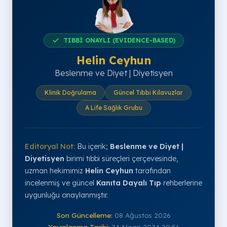
TIBBİ ONAYLI (EVIDENCE-BASED)
Helin Ceyhun
Beslenme ve Diyet | Diyetisyen
Klinik Doğrulama
Güncel Tıbbi Kılavuzlar
A Life Sağlık Grubu
Editoryal Not:
Bu içerik;
Beslenme ve Diyet |
Diyetisyen
birimi tıbbi süreçleri çerçevesinde,
uzman hekimimiz
Helin Ceyhun
tarafından
incelenmiş ve güncel
Kanıta Dayalı Tıp
rehberlerine
uygunluğu onaylanmıştır.
Son Güncelleme:
08 Ağustos 2026
Yayınlanma Tarihi:
24 Nisan 2024 20:51