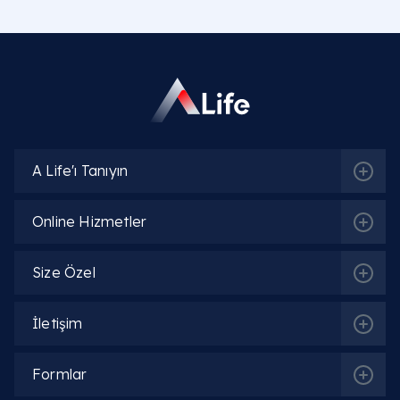
İlgili Bölümler
Beslenme ve Diyet | Diyetisyen
A Life'ı Tanıyın
Online Hizmetler
İlgili Hekimler
Size Özel
Uzm. Dyt. Helin Ceyhun
İletişim
Detaylı Bilgi
Formlar
Dyt. Nilay Kılıç