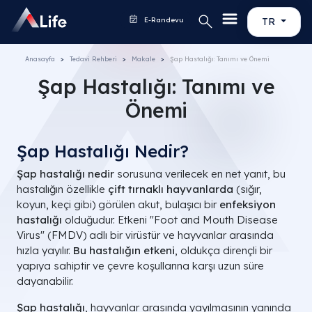
E-Randevu
TR
Anasayfa
Tedavi Rehberi
Makale
Şap Hastalığı: Tanımı ve Önemi
Şap Hastalığı: Tanımı ve
Önemi
Şap Hastalığı Nedir?
Şap hastalığı nedir
sorusuna verilecek en net yanıt, bu
hastalığın özellikle
çift tırnaklı hayvanlarda
(sığır,
koyun, keçi gibi) görülen akut, bulaşıcı bir
enfeksiyon
hastalığı
olduğudur. Etkeni "Foot and Mouth Disease
Virus" (FMDV) adlı bir virüstür ve hayvanlar arasında
hızla yayılır.
Bu hastalığın etkeni
, oldukça dirençli bir
yapıya sahiptir ve çevre koşullarına karşı uzun süre
dayanabilir.
Şap hastalığı
, hayvanlar arasında yayılmasının yanında