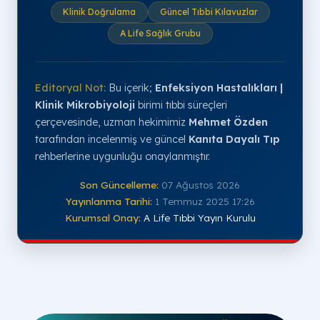
Klinik Doğrulama
Güncel Tıbbi Kılavuzlar
A Life Sağlık Grubu
Editoryal Not:
Bu içerik;
Enfeksiyon Hastalıkları |
Klinik Mikrobiyoloji
birimi tıbbi süreçleri
çerçevesinde, uzman hekimimiz
Mehmet Özden
tarafından incelenmiş ve güncel
Kanıta Dayalı Tıp
rehberlerine uygunluğu onaylanmıştır.
Son Güncelleme:
07 Ağustos 2026
Yayınlanma Tarihi:
1 Temmuz 2025 17:26
Kurumsal Onay:
A Life Tıbbi Yayın Kurulu