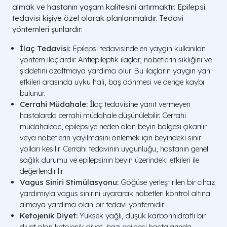
almak ve hastanın yaşam kalitesini artırmaktır. Epilepsi
tedavisi kişiye özel olarak planlanmalıdır. Tedavi
yöntemleri şunlardır:
İlaç Tedavisi:
Epilepsi tedavisinde en yaygın kullanılan
yöntem ilaçlardır. Antiepileptik ilaçlar, nöbetlerin sıklığını ve
şiddetini azaltmaya yardımcı olur. Bu ilaçların yaygın yan
etkileri arasında uyku hali, baş dönmesi ve denge kaybı
bulunur.
Cerrahi Müdahale:
İlaç tedavisine yanıt vermeyen
hastalarda cerrahi müdahale düşünülebilir. Cerrahi
müdahalede, epilepsiye neden olan beyin bölgesi çıkarılır
veya nöbetlerin yayılmasını önlemek için beyindeki sinir
yolları kesilir. Cerrahi tedavinin uygunluğu, hastanın genel
sağlık durumu ve epilepsinin beyin üzerindeki etkileri ile
değerlendirilir.
Vagus Siniri Stimülasyonu:
Göğüse yerleştirilen bir cihaz
yardımıyla vagus sinirini uyararak nöbetleri kontrol altına
almaya yardımcı olan bir tedavi yöntemidir.
Ketojenik Diyet:
Yüksek yağlı, düşük karbonhidratlı bir
diyet olan ketojenik diyet, bazı epilepsi hastalarında