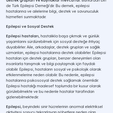
destek grupları ve kaynaklar mevcuttur.
Bunlardan biri
de Türk Epilepsi Derneği'dir. Bu dernek, epilepsi
hastalarına ve ailelerine bilgi, destek ve savunuculuk
hizmetleri sunmaktadır.
Epilepsi ve Sosyal Destek
Epilepsi hastaları,
hastalıkla başa çıkmak ve günlük
yaşamlarını sürdürebilmek için sosyal desteğe ihtiyaç
duyabilirler. Aile, arkadaşlar, destek grupları ve sağlık
uzmanları, epilepsi hastalarına destek olabilirler. Epilepsi
hastaları için destek grupları, benzer deneyimleri olan
insanlarla tanışmak ve bilgi paylaşmak için faydalı
olabilir. Epilepsi, hastaların sosyal ve psikolojik olarak
etkilenmelerine neden olabilir. Bu nedenle, epilepsi
hastalarına psikososyal destek sağlamak önemlidir.
Epilepsi hastalığı maalesef toplumda bir kusur olarak
görülebilmekte ve bu nedenle hastalar tarafından
gizlenebilmektedir.
Epilepsi,
beyindeki sinir hücrelerinin anormal elektriksel
aktivitesi sonucu tekrarlayan nöbetlere neden olan