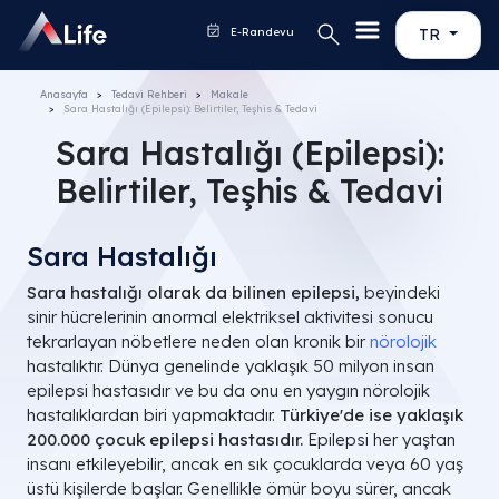
E-Randevu
TR
Anasayfa
Tedavi Rehberi
Makale
Sara Hastalığı (Epilepsi): Belirtiler, Teşhis & Tedavi
Sara Hastalığı (Epilepsi):
Belirtiler, Teşhis & Tedavi
Sara Hastalığı
Sara hastalığı olarak da bilinen epilepsi,
beyindeki
sinir hücrelerinin anormal elektriksel aktivitesi sonucu
tekrarlayan nöbetlere neden olan kronik bir
nörolojik
hastalıktır. Dünya genelinde yaklaşık 50 milyon insan
epilepsi hastasıdır ve bu da onu en yaygın nörolojik
hastalıklardan biri yapmaktadır.
Türkiye'de ise yaklaşık
200.000 çocuk epilepsi hastasıdır.
Epilepsi her yaştan
insanı etkileyebilir, ancak en sık çocuklarda veya 60 yaş
üstü kişilerde başlar. Genellikle ömür boyu sürer, ancak