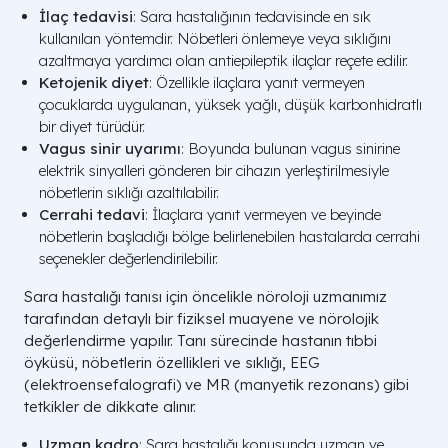
İlaç tedavisi
: Sara hastalığının tedavisinde en sık
kullanılan yöntemdir. Nöbetleri önlemeye veya sıklığını
azaltmaya yardımcı olan antiepileptik ilaçlar reçete edilir.
Ketojenik diyet
: Özellikle ilaçlara yanıt vermeyen
çocuklarda uygulanan, yüksek yağlı, düşük karbonhidratlı
bir diyet türüdür.
Vagus sinir uyarımı
: Boyunda bulunan vagus sinirine
elektrik sinyalleri gönderen bir cihazın yerleştirilmesiyle
nöbetlerin sıklığı azaltılabilir.
Cerrahi tedavi
: İlaçlara yanıt vermeyen ve beyinde
nöbetlerin başladığı bölge belirlenebilen hastalarda cerrahi
seçenekler değerlendirilebilir.
Sara hastalığı tanısı için öncelikle nöroloji uzmanımız
tarafından detaylı bir fiziksel muayene ve nörolojik
değerlendirme yapılır. Tanı sürecinde hastanın tıbbi
öyküsü, nöbetlerin özellikleri ve sıklığı, EEG
(elektroensefalografi) ve MR (manyetik rezonans) gibi
tetkikler de dikkate alınır.
Uzman kadro
: Sara hastalığı konusunda uzman ve