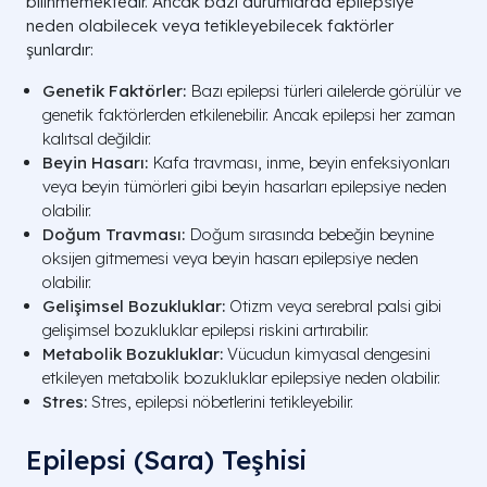
bilinmemektedir. Ancak bazı durumlarda epilepsiye
neden olabilecek veya tetikleyebilecek faktörler
şunlardır:
Genetik Faktörler:
Bazı epilepsi türleri ailelerde görülür ve
genetik faktörlerden etkilenebilir. Ancak epilepsi her zaman
kalıtsal değildir.
Beyin Hasarı:
Kafa travması, inme, beyin enfeksiyonları
veya beyin tümörleri gibi beyin hasarları epilepsiye neden
olabilir.
Doğum Travması:
Doğum sırasında bebeğin beynine
oksijen gitmemesi veya beyin hasarı epilepsiye neden
olabilir.
Gelişimsel Bozukluklar:
Otizm veya serebral palsi gibi
gelişimsel bozukluklar epilepsi riskini artırabilir.
Metabolik Bozukluklar:
Vücudun kimyasal dengesini
etkileyen metabolik bozukluklar epilepsiye neden olabilir.
Stres:
Stres, epilepsi nöbetlerini tetikleyebilir.
Epilepsi (Sara) Teşhisi