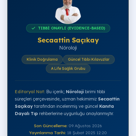
TIBBİ ONAYLI (EVIDENCE-BASED)
Secaattin Saçıkay
Nöroloji
Klinik Doğrulama
Güncel Tıbbi Kılavuzlar
A Life Sağlık Grubu
Editoryal Not:
Bu içerik;
Nöroloji
birimi tıbbi
süreçleri çerçevesinde, uzman hekimimiz
Secaattin
Saçıkay
tarafından incelenmiş ve güncel
Kanıta
Dayalı Tıp
rehberlerine uygunluğu onaylanmıştır.
Son Güncelleme:
09 Ağustos 2026
Yayınlanma Tarihi:
18 Şubat 2025 12:20