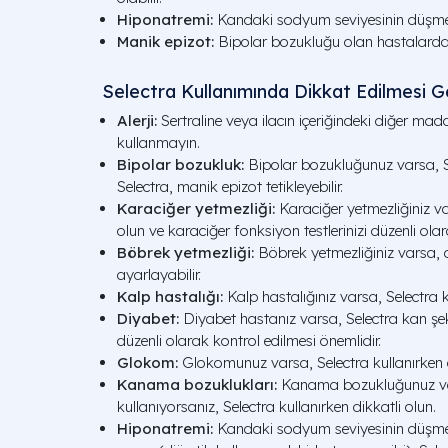
Hiponatremi:
Kandaki sodyum seviyesinin düşmes
Manik epizot:
Bipolar bozukluğu olan hastalarda m
Selectra Kullanımında Dikkat Edilmesi G
Alerji:
Sertraline veya ilacın içeriğindeki diğer madd
kullanmayın.
Bipolar bozukluk:
Bipolar bozukluğunuz varsa, Sel
Selectra, manik epizot tetikleyebilir.
Karaciğer yetmezliği:
Karaciğer yetmezliğiniz var
olun ve karaciğer fonksiyon testlerinizi düzenli olar
Böbrek yetmezliği:
Böbrek yetmezliğiniz varsa,
ayarlayabilir.
Kalp hastalığı:
Kalp hastalığınız varsa, Selectra k
Diyabet:
Diyabet hastanız varsa, Selectra kan şeker
düzenli olarak kontrol edilmesi önemlidir.
Glokom:
Glokomunuz varsa, Selectra kullanırken d
Kanama bozuklukları:
Kanama bozukluğunuz vars
kullanıyorsanız, Selectra kullanırken dikkatli olun.
Hiponatremi:
Kandaki sodyum seviyesinin düşmesi