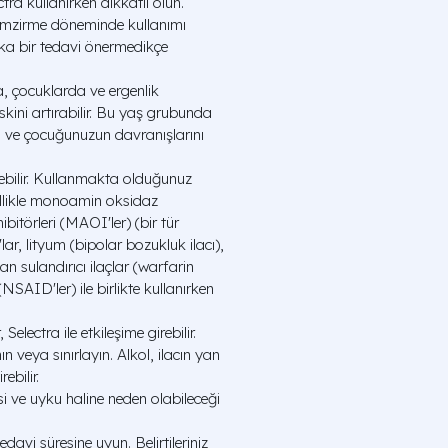
tra kullanırken dikkatli olun.
 emzirme döneminde kullanımı
a bir tedavi önermedikçe
a, çocuklarda ve ergenlik
skini artırabilir. Bu yaş grubunda
 ve çocuğunuzun davranışlarını
irebilir. Kullanmakta olduğunuz
ellikle monoamin oksidaz
bitörleri (MAOI'ler) (bir tür
lar, lityum (bipolar bozukluk ilacı),
kan sulandırıcı ilaçlar (warfarin
NSAID'ler) ile birlikte kullanırken
Selectra ile etkileşime girebilir.
n veya sınırlayın. Alkol, ilacın yan
rebilir.
 ve uyku haline neden olabileceği
avi süresine uyun. Belirtileriniz