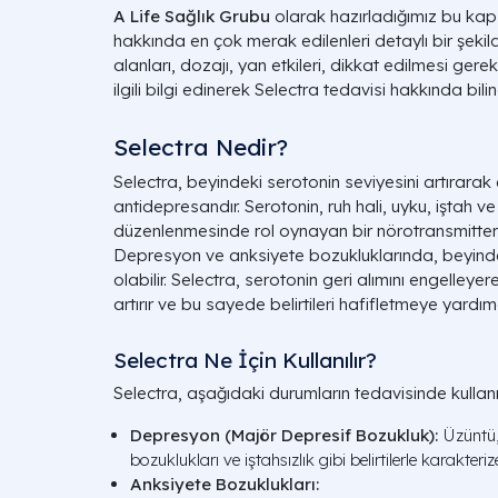
A Life Sağlık Grubu
olarak hazırladığımız bu kap
hakkında en çok merak edilenleri detaylı bir şekil
alanları, dozajı, yan etkileri, dikkat edilmesi gere
ilgili bilgi edinerek Selectra tedavisi hakkında bilinç
Selectra Nedir?
Selectra, beyindeki serotonin seviyesini artırarak 
antidepresandır. Serotonin, ruh hali, uyku, iştah v
düzenlenmesinde rol oynayan bir nörotransmitterd
Depresyon ve anksiyete bozukluklarında, beyinde
olabilir. Selectra, serotonin geri alımını engelleye
artırır ve bu sayede belirtileri hafifletmeye yardımc
Selectra Ne İçin Kullanılır?
Selectra, aşağıdaki durumların tedavisinde kullanıl
Depresyon (Majör Depresif Bozukluk):
Üzüntü,
bozuklukları ve iştahsızlık gibi belirtilerle karakteri
Anksiyete Bozuklukları: