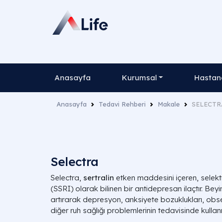
Anasayfa
Kurumsal
Hastane
Anasayfa
Tedavi Rehberi
Makale
SELECTR
Selectra
Selectra,
sertralin
etken maddesini içeren, selektif
(SSRI) olarak bilinen
bir antidepresan ilaçtır. Bey
artırarak depresyon, anksiyete bozuklukları, obs
diğer ruh sağlığı problemlerinin tedavisinde kullanıl