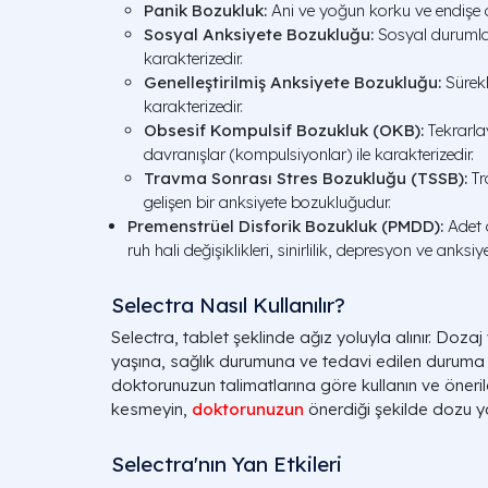
Panik Bozukluk:
Ani ve yoğun korku ve endişe at
Sosyal Anksiyete Bozukluğu:
Sosyal durumlar
karakterizedir.
Genelleştirilmiş Anksiyete Bozukluğu:
Sürekli
karakterizedir.
Obsesif Kompulsif Bozukluk (OKB):
Tekrarla
davranışlar (kompulsiyonlar) ile karakterizedir.
Travma Sonrası Stres Bozukluğu (TSSB):
Tr
gelişen bir anksiyete bozukluğudur.
Premenstrüel Disforik Bozukluk (PMDD):
Adet 
ruh hali değişiklikleri, sinirlilik, depresyon ve anksiye
Selectra Nasıl Kullanılır?
Selectra, tablet şeklinde ağız yoluyla alınır. Doza
yaşına, sağlık durumuna ve tedavi edilen duruma g
doktorunuzun talimatlarına göre kullanın ve öneri
kesmeyin,
doktorunuzun
önerdiği şekilde dozu y
Selectra'nın Yan Etkileri