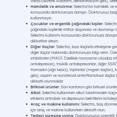
varsa (diüretik kullanımı, dehidratasyon gibi), Selec
Hamilelik ve emzirme:
Selectra'nın hamilelik ve
konusunda doktorunuza danışın. Doktorunuz başk
kullanmayın.
Çocuklar ve ergenlik çağındaki kişiler:
Selectr
çağındaki kişilerde intihar düşüncesi ve davranışı ri
Selectra kullanımı konusunda doktorunuza danışın
dikkatlice izleyin.
Diğer ilaçlar:
Selectra, bazı ilaçlarla etkileşime g
diğer ilaçlar hakkında doktorunuza bilgi verin. Öz
inhibitörleri (MAOI Özellikle monoamin oksidaz inhi
antidepresan), trisiklik antidepresanlar, diğer SSRI'
tramadol (ağrı kesici), triptanlar (migren ilaçları), 
gibi), aspirin ve nonsteroid antiinflamatuar ilaçlar (
dikkatli olunmalıdır.
Bitkisel ürünler:
Sarı kantaron gibi bitkisel ürünler, 
Alkol:
Selectra kullanırken alkol tüketiminden kaçını
etkilerini artırabilir ve depresyon belirtilerini kötüleşti
Araç ve makine kullanımı:
Selectra, baş dönmesi
için araç ve makine kullanırken dikkatli olun.
Tedavi süresine uyma:
Doktorunuzun önerdiği ted