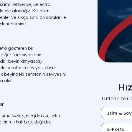
samlı rehberde, Selectra
de ele alacağız. Kullanım
kenler ve sıkça sorulan sorular ile
lenebilirsiniz.
etki gösteren bir
e diğer fonksiyonların
ir (beyin kimyasalı).
ki serotonin seviyesi düşük
rek beyindeki serotonin seviyesini
ı olur.
Hı
Lütfen size ul
ır:
İsim & Soyisim 
 umutsuzluk, enerji kaybı, uyku
ze bir ruh hali bozukluğudur.
E-Posta