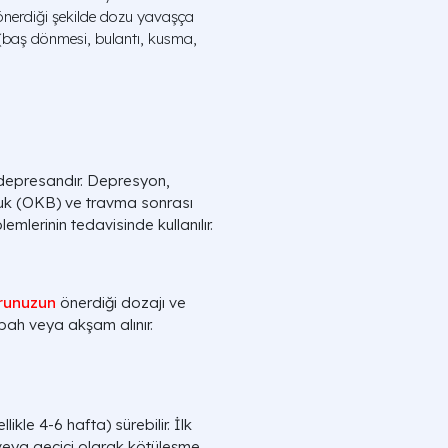
 önerdiği şekilde dozu yavaşça
e (baş dönmesi, bulantı, kusma,
tidepresandır. Depresyon,
luk (OKB) ve travma sonrası
emlerinin tedavisinde kullanılır.
runuzun
önerdiği dozajı ve
abah veya akşam alınır.
ikle 4-6 hafta) sürebilir. İlk
r veya geçici olarak kötüleşme