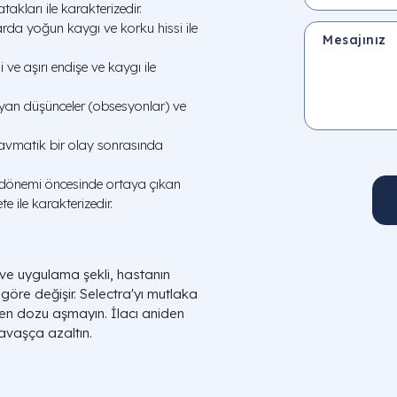
akları ile karakterizedir.
da yoğun kaygı ve korku hissi ile
Mesajınız
 ve aşırı endişe ve kaygı ile
yan düşünceler (obsesyonlar) ve
avmatik bir olay sonrasında
dönemi öncesinde ortaya çıkan
te ile karakterizedir.
j ve uygulama şekli, hastanın
öre değişir. Selectra'yı mutlaka
len dozu aşmayın. İlacı aniden
avaşça azaltın.