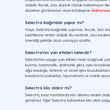
olabilir. Ancak, ilacı düzenli olarak kullanmaya dev
düzelme görülmezse veya kötüleşirse
doktorun
Selectra bağımlılık yapar mı?
Hayır, Selectra bağımlılık yapmaz. Ancak, ilacı 
belirtilerine neden olabilir. Bu nedenle, ilacı bıra
önerdiği şekilde dozu yavaşça azaltın.
Selectra'nın yan etkileri nelerdir?
Selectra'nın yaygın yan etkileri mide-bağırsak siste
kusma, hazımsızlık, iştahsızlık gibi), uyku bozuklu
ağız kuruluğu, terleme ve cinsel işlev bozukluklar
kanama bozuklukları, hiponatremi ve manik epizot gi
Selectra kilo aldırır mı?
Selectra, bazı hastalarda kilo alımına neden olabi
görülmez. Eğer Selectra kullanırken kilo alımı yaş