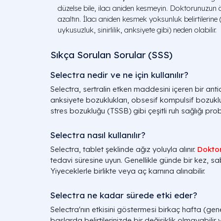
düzelse bile, ilacı aniden kesmeyin. Doktorunuzun
azaltın. İlacı aniden kesmek yoksunluk belirtilerin
uykusuzluk, sinirlilik, anksiyete gibi) neden olabilir.
Sıkça Sorulan Sorular (SSS)
Selectra nedir ve ne için kullanılır?
Selectra, sertralin etken maddesini içeren bir an
anksiyete bozuklukları, obsesif kompulsif bozuk
stres bozukluğu (TSSB) gibi çeşitli ruh sağlığı probl
Selectra nasıl kullanılır?
Selectra, tablet şeklinde ağız yoluyla alınır.
Dokto
tedavi süresine uyun. Genellikle günde bir kez, s
Yiyeceklerle birlikte veya aç karnına alınabilir.
Selectra ne kadar sürede etki eder?
Selectra'nın etkisini göstermesi birkaç hafta (genell
başlarda belirtilerinizde bir değişiklik olmayabili