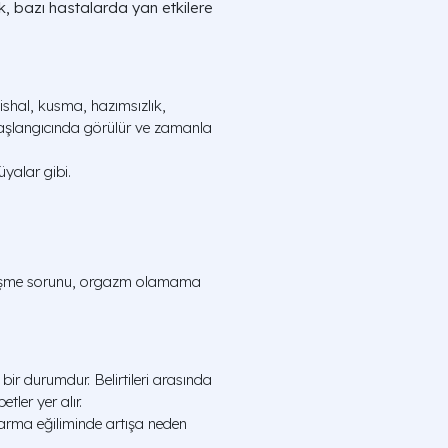
ncak, bazı hastalarda yan etkilere
ishal, kusma, hazımsızlık,
n başlangıcında görülür ve zamanla
üyalar gibi.
rtleşme sorunu, orgazm olamama
ir durumdur. Belirtileri arasında
tler yer alır.
ma eğiliminde artışa neden