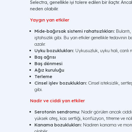
Selectra, genellikle iyi tolere edilen bir ilaçtır. A
neden olabilir.
Yaygın yan etkiler
Mide-bağırsak sistemi rahatsızlıkları:
Bulantı, 
iştahsızlık gibi. Bu yan etkiler genellikle tedavini
azalır.
Uyku bozuklukları:
Uykusuzluk, uyku hali, canlı r
Baş ağrısı
Baş dönmesi
Ağız kuruluğu
Terleme
Cinsel işlev bozuklukları:
Cinsel isteksizlik, se
gibi.
Nadir ve ciddi yan etkiler
Serotonin sendromu:
Nadir görülen ancak ciddi b
yüksek ateş, kas sertliği, konfüzyon, titreme ve nöbe
Kanama bozuklukları:
Nadiren kanama ve morar
olabilir.