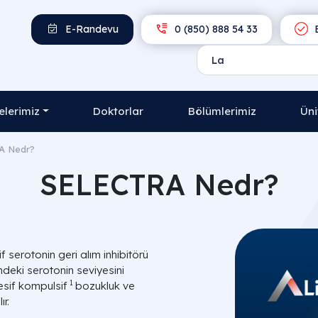
E-Randevu
0 (850) 888 54 33
E
lerimiz
Doktorlar
Bölümlerimiz
Üni
A Nedr?
SELECTRA Nedr?
 serotonin geri alım inhibitörü
indeki serotonin seviyesini
1
esif kompulsif
bozukluk ve
ır.