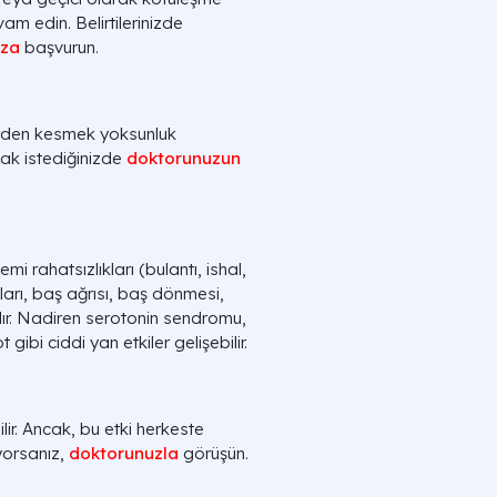
am edin. Belirtilerinizde
uza
başvurun.
aniden kesmek yoksunluk
kmak istediğinizde
doktorunuzun
mi rahatsızlıkları (bulantı, ishal,
kları, baş ağrısı, baş dönmesi,
ıdır. Nadiren serotonin sendromu,
bi ciddi yan etkiler gelişebilir.
lir. Ancak, bu etki herkeste
ıyorsanız,
doktorunuzla
görüşün.