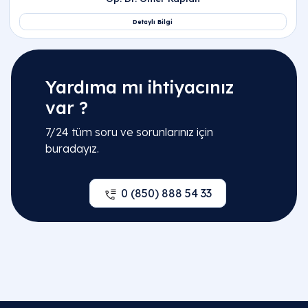
İleri evre sertleşme sorununda mutluluk
çubuğu (penil protez) ameliyatı nedir?
Sertleşme sorunu için hangi doktora ve hangi
bölüme gidilmelidir?
Yardıma mı ihtiyacınız
var ?
7/24 tüm soru ve sorunlarınız için
buradayız.
0 (850) 888 54 33