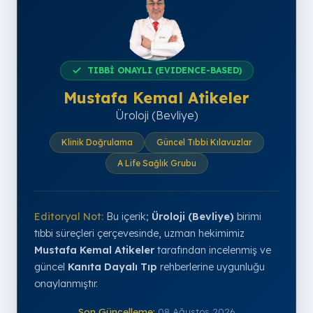
TIBBİ ONAYLI (EVIDENCE-BASED)
Mustafa Kemal Atikeler
Üroloji (Bevliye)
Klinik Doğrulama
Güncel Tıbbi Kılavuzlar
A Life Sağlık Grubu
Editoryal Not:
Bu içerik;
Üroloji (Bevliye)
birimi
tıbbi süreçleri çerçevesinde, uzman hekimimiz
Mustafa Kemal Atikeler
tarafından incelenmiş ve
güncel
Kanıta Dayalı Tıp
rehberlerine uygunluğu
onaylanmıştır.
Son Güncelleme:
08 Ağustos 2026