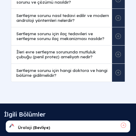
Sertleşme sorunu nedir
veya
erkeklerde sertleşm
sorunu nedir
sorusuna; cinsel ilişki için teknik olar
gerekli olan penis sertliğinin sağlanamaması veya
bu sertliğin sürdürülememesi durumudur yanıtı
verilir. Klinik androloji literatüründe
penis sertleşm
sorunu
, erkeklik fonksiyonlarını sekteye uğratan sin
damarsal, sinirsel veya hormonal sapmaların
bilimsel bir sonucu olarak profesyonelce ele alınır.
Sertleşme sorunu neden olur ve sertleşme
sorunu neden kaynaklanır?
Sertleşme sorunu sebepleri nelerdir ve sinsi
tetikleyiciler hangileridir?
Genç yaşta sertleşme sorunu neden olur ve
psikolojik etkenler nelerdir?