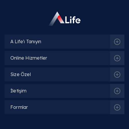
İlgili Bölümler
A Life'ı Tanıyın
Üroloji (Bevliye)
Online Hizmetler
Size Özel
İlgili Hekimler
İletişim
Prof. Dr. Mustafa Kemal Atikeler
Formlar
Detaylı Bilgi