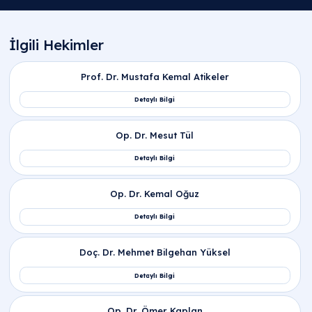
Erken boşalma ve sertleşme sorunu ilişkisi
nasıldır?
Sertleşme sorunu yaşıyorum veya sertleşme
sorunum var diyenler ne yapmalı?
Eşimde sertleşme sorunu var diyen kadınlar
sürece nasıl yaklaşmalıdır?
Sertleşme sorunu nasıl giderilir ve sertleşme
sorunu ve çözümü nasıldır?
Sertleşme sorunu nasıl tedavi edilir ve modern
androloji yöntemleri nelerdir?
Sertleşme sorunu için ilaç tedavileri ve
sertleşme sorunu ilaç mekanizması nasıldır?