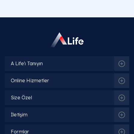
Sünnet (Sirkumsizyon), penis ucunu örten ve
"prepus" adı verilen sünnet derisinin cerrahi bir
işlemle kesilerek çıkarılmasıdır. Bu işlem sonucund
penis ucu (glans) açıkta kalır, bu da hijyen ve sağl
açısından birçok avantaj sağlar.
Erkekler neden sünnet olur?
A Life'ı Tanıyın
Sünnetin sağlığa faydaları nelerdir?
Online Hizmetler
Sünnet için en uygun yaş nedir?
Size Özel
Sünnet yöntemleri nelerdir? (Lazer, Cerrahi,
Çan)
İletişim
Sünnet operasyonu ne kadar sürer?
Formlar