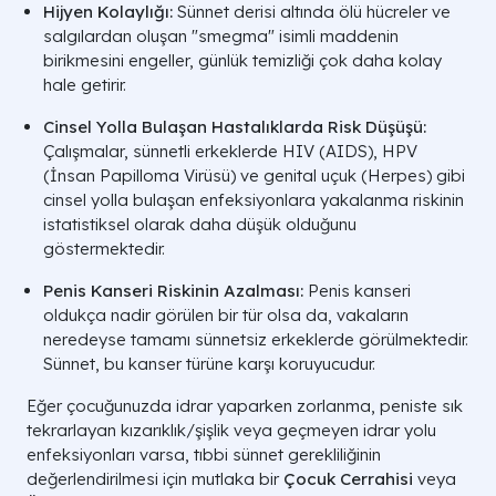
Hijyen Kolaylığı:
Sünnet derisi altında ölü hücreler ve
salgılardan oluşan "smegma" isimli maddenin
birikmesini engeller, günlük temizliği çok daha kolay
hale getirir.
Cinsel Yolla Bulaşan Hastalıklarda Risk Düşüşü:
Çalışmalar, sünnetli erkeklerde HIV (AIDS), HPV
(İnsan Papilloma Virüsü) ve genital uçuk (Herpes) gibi
cinsel yolla bulaşan enfeksiyonlara yakalanma riskinin
istatistiksel olarak daha düşük olduğunu
göstermektedir.
Penis Kanseri Riskinin Azalması:
Penis kanseri
oldukça nadir görülen bir tür olsa da, vakaların
neredeyse tamamı sünnetsiz erkeklerde görülmektedir.
Sünnet, bu kanser türüne karşı koruyucudur.
Eğer çocuğunuzda idrar yaparken zorlanma, peniste sık
tekrarlayan kızarıklık/şişlik veya geçmeyen idrar yolu
enfeksiyonları varsa, tıbbi sünnet gerekliliğinin
değerlendirilmesi için mutlaka bir
Çocuk Cerrahisi
veya