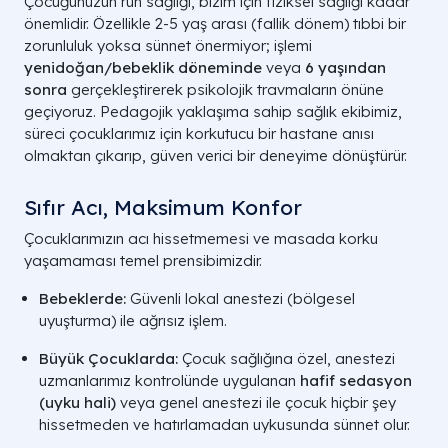
Çocuğunuzun ruh sağlığı, bizim için fiziksel sağlığı kadar
önemlidir. Özellikle 2-5 yaş arası (fallik dönem) tıbbi bir
zorunluluk yoksa sünnet önermiyor; işlemi
yenidoğan/bebeklik döneminde
veya
6 yaşından
sonra
gerçekleştirerek psikolojik travmaların önüne
geçiyoruz. Pedagojik yaklaşıma sahip sağlık ekibimiz,
süreci çocuklarımız için korkutucu bir hastane anısı
olmaktan çıkarıp, güven verici bir deneyime dönüştürür.
Sıfır Acı, Maksimum Konfor
Çocuklarımızın acı hissetmemesi ve masada korku
yaşamaması temel prensibimizdir.
Bebeklerde:
Güvenli lokal anestezi (bölgesel
uyuşturma) ile ağrısız işlem.
Büyük Çocuklarda:
Çocuk sağlığına özel, anestezi
uzmanlarımız kontrolünde uygulanan
hafif sedasyon
(uyku hali)
veya genel anestezi ile çocuk hiçbir şey
hissetmeden ve hatırlamadan uykusunda sünnet olur.