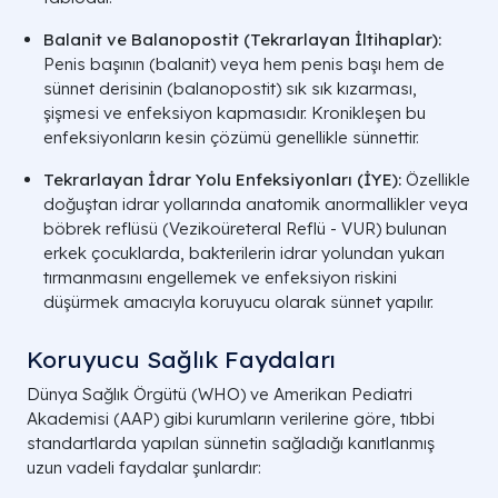
Balanit ve Balanopostit (Tekrarlayan İltihaplar):
Penis başının (balanit) veya hem penis başı hem de
sünnet derisinin (balanopostit) sık sık kızarması,
şişmesi ve enfeksiyon kapmasıdır. Kronikleşen bu
enfeksiyonların kesin çözümü genellikle sünnettir.
Tekrarlayan İdrar Yolu Enfeksiyonları (İYE):
Özellikle
doğuştan idrar yollarında anatomik anormallikler veya
böbrek reflüsü (Vezikoüreteral Reflü - VUR) bulunan
erkek çocuklarda, bakterilerin idrar yolundan yukarı
tırmanmasını engellemek ve enfeksiyon riskini
düşürmek amacıyla koruyucu olarak sünnet yapılır.
Koruyucu Sağlık Faydaları
Dünya Sağlık Örgütü (WHO) ve Amerikan Pediatri
Akademisi (AAP) gibi kurumların verilerine göre, tıbbi
standartlarda yapılan sünnetin sağladığı kanıtlanmış
uzun vadeli faydalar şunlardır: