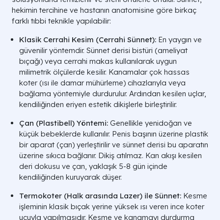
hekimin tercihine ve hastanın anatomisine göre birkaç
farklı tıbbi teknikle yapılabilir:
Klasik Cerrahi Kesim (Cerrahi Sünnet):
En yaygın ve
güvenilir yöntemdir. Sünnet derisi bistüri (ameliyat
bıçağı) veya cerrahi makas kullanılarak uygun
milimetrik ölçülerde kesilir. Kanamalar çok hassas
koter (ısı ile damar mühürleme) cihazlarıyla veya
bağlama yöntemiyle durdurulur. Ardından kesilen uçlar,
kendiliğinden eriyen estetik dikişlerle birleştirilir.
Çan (Plastibell) Yöntemi:
Genellikle yenidoğan ve
küçük bebeklerde kullanılır. Penis başının üzerine plastik
bir aparat (çan) yerleştirilir ve sünnet derisi bu aparatın
üzerine sıkıca bağlanır. Dikiş atılmaz. Kan akışı kesilen
deri dokusu ve çan, yaklaşık 5-8 gün içinde
kendiliğinden kuruyarak düşer.
Termokoter (Halk arasında Lazer) ile Sünnet:
Kesme
işleminin klasik bıçak yerine yüksek ısı veren ince koter
ucuyla yapılmasıdır. Kesme ve kanamayı durdurma