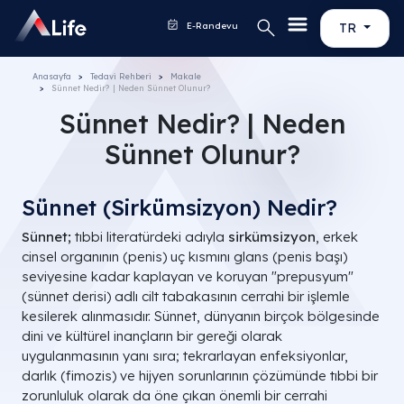
E-Randevu
TR
Anasayfa
Tedavi Rehberi
Makale
Sünnet Nedir? | Neden Sünnet Olunur?
Sünnet Nedir? | Neden
Sünnet Olunur?
Sünnet (Sirkümsizyon) Nedir?
Sünnet;
tıbbi literatürdeki adıyla
sirkümsizyon
, erkek
cinsel organının (penis) uç kısmını glans (penis başı)
seviyesine kadar kaplayan ve koruyan "prepusyum"
(sünnet derisi) adlı cilt tabakasının cerrahi bir işlemle
kesilerek alınmasıdır. Sünnet, dünyanın birçok bölgesinde
dini ve kültürel inançların bir gereği olarak
uygulanmasının yanı sıra; tekrarlayan enfeksiyonlar,
darlık (fimozis) ve hijyen sorunlarının çözümünde tıbbi bir
zorunluluk olarak da öne çıkan önemli bir cerrahi