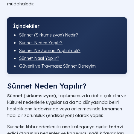
müdahaledir.
İçindekiler
Sünnet (Sirkümsizyon) Nedir?
Sünnet Neden Yapılır?
Sünnet Ne Zaman Yaptırılmalı?
Sünnet Nasıl Yapılır?
Güvenli ve Travmasız Sünnet Deneyimi
Sünnet Neden Yapılır?
Sünnet (sirkümsizyon),
toplumumuzda daha çok dini ve
kültürel nedenlerle uygulansa da tıp dünyasında belirli
hastalıkların tedavisinde veya önlenmesinde tamamen
tıbbi bir zorunluluk (endikasyon) olarak yapılır.
Sünnetin tıbbi nedenleri iki ana kategoriye ayrılır:
tedavi
edici (zorunlu) nedenler
ve
koruyucu sağlık faydaları
.