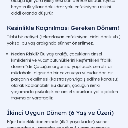
olduğu için yara iyileşmesi son derece kısadır. Ayrıca
hayatın ilk yıllarındaki idrar yolu enfeksiyonu riskini
ciddi oranda düşürür.
Kesinlikle Kaçınılması Gereken Dönem!
Tıbbi bir aciliyet (tekrarlayan enfeksiyon, ciddi darlık vb.)
yoksa, bu yaş aralığında sünnet
önerilmez.
Neden Riskli?
Bu yaş aralığı, çocukların cinsel
kimliklerini ve vücut bütünlüklerini keşfettikleri "fallik
dönem"dir. Çocuğun organına yapılacak cerrahi bir
müdahale, algısında bir ceza veya vücudundan bir
parçanın eksilmesi (kastrasyon/iğdiş edilme korkusu)
olarak kodlanabilir. Bu durum, çocuğun ileriki
yaşamında psikolojik ve cinsel sorunlara yol açabilen
travmalar yaratabilir.
İkinci Uygun Dönem (6 Yaş ve Üzeri)
Eğer bebeklik döneminde (ilk 2 yaşa kadar) sünnet
yapılmadıysa, uzmanlar çocuğun 6 yaşını geçmesini