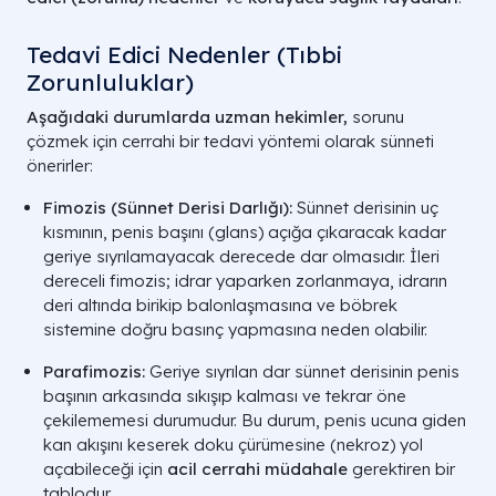
Tedavi Edici Nedenler (Tıbbi
Zorunluluklar)
Aşağıdaki durumlarda uzman hekimler,
sorunu
çözmek için cerrahi bir tedavi yöntemi olarak sünneti
önerirler:
Fimozis (Sünnet Derisi Darlığı):
Sünnet derisinin uç
kısmının, penis başını (glans) açığa çıkaracak kadar
geriye sıyrılamayacak derecede dar olmasıdır. İleri
dereceli fimozis; idrar yaparken zorlanmaya, idrarın
deri altında birikip balonlaşmasına ve böbrek
sistemine doğru basınç yapmasına neden olabilir.
Parafimozis:
Geriye sıyrılan dar sünnet derisinin penis
başının arkasında sıkışıp kalması ve tekrar öne
çekilememesi durumudur. Bu durum, penis ucuna giden
kan akışını keserek doku çürümesine (nekroz) yol
açabileceği için
acil cerrahi müdahale
gerektiren bir
tablodur.