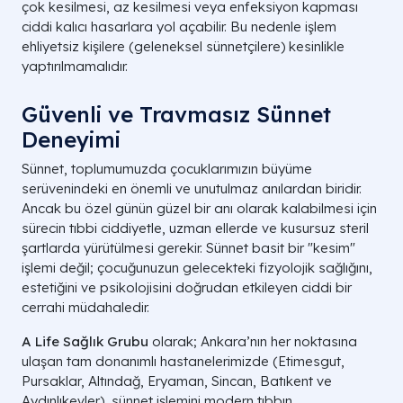
çok kesilmesi, az kesilmesi veya enfeksiyon kapması
ciddi kalıcı hasarlara yol açabilir. Bu nedenle işlem
ehliyetsiz kişilere (geleneksel sünnetçilere) kesinlikle
yaptırılmamalıdır.
Güvenli ve Travmasız Sünnet
Deneyimi
Sünnet, toplumumuzda çocuklarımızın büyüme
serüvenindeki en önemli ve unutulmaz anılardan biridir.
Ancak bu özel günün güzel bir anı olarak kalabilmesi için
sürecin tıbbi ciddiyetle, uzman ellerde ve kusursuz steril
şartlarda yürütülmesi gerekir. Sünnet basit bir "kesim"
işlemi değil; çocuğunuzun gelecekteki fizyolojik sağlığını,
estetiğini ve psikolojisini doğrudan etkileyen ciddi bir
cerrahi müdahaledir.
A Life Sağlık Grubu
olarak; Ankara’nın her noktasına
ulaşan tam donanımlı hastanelerimizde (Etimesgut,
Pursaklar, Altındağ, Eryaman, Sincan, Batıkent ve
Aydınlıkevler), sünnet işlemini modern tıbbın