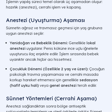
İşlemin yapılış süreci temel olarak üç aşamadan oluşur:
hazırlık (anestezi), cerrahi işlem ve kapanış.
Anestezi (Uyuşturma) Aşaması
Sünnetin ağrısız ve travmasız geçmesi için yaş grubuna
uygun anestezi seçilir:
Yenidoğan ve Bebeklik Dönemi:
Genellikle
lokal
anestezi
uygulanır. Penis köküne ince uçlu iğnelerle
uyuşturucu ilaç enjekte edilir. İşlem sırasında bebek
uyanıktır ancak hiçbir acı hissetmez.
Çocukluk Dönemi (Özellikle 2 yaş ve üzeri):
Çocuğun
psikolojik travma yaşamaması ve cerrahi masada
korkup hareket etmemesi için genellikle
sedasyon
(hafif uyku hali)
veya
genel anestezi
tercih edilir.
Sünnet Yöntemleri (Cerrahi Aşama)
Anestezi sağlandıktan sonra bölge antiseptik
solüsyonlarla temizlenir ve steril örtülerle örtülür. Sünnet,